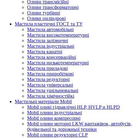
Оливи трансмісійні
Оливи трансформаторні
Оливи турбінні
Оливи циліндрові
Мастила пластичні ГОСТ та ТУ
Мастила автомобільні
Мастила високотемпературні
Мастила залізничні
Мастила індустріальні
Мастила канатні
Мастила консерваційні
Мастила низькотемпературні
Мастила приладові
Мастила приробіткові
Мастила редукторні
Мастила універсальні
Мастила ущільнювальні
Мастила хімічностійкі
Мастильні матеріали Mobil
Mobil оливі гідравлічні HLP, HVLP и HLPD
Mobil оливи індустріальні
Mobil оливи компресорні
Mobil оливи моторні LKW вантажівок, автобусів,
будівельної та дорожньої техніки
Mobil оливи редукторні CLP