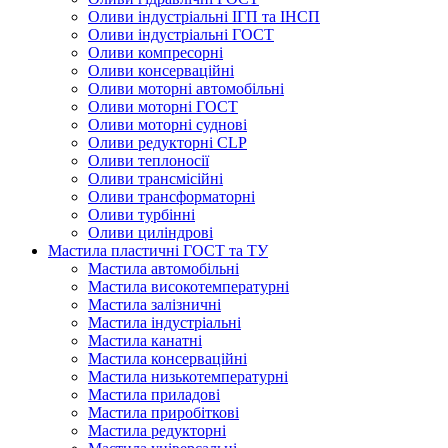
Оливи індустріальні ІГП та ІНСП
Оливи індустріальні ГОСТ
Оливи компресорні
Оливи консерваційні
Оливи моторні автомобільні
Оливи моторні ГОСТ
Оливи моторні суднові
Оливи редукторні CLP
Оливи теплоносії
Оливи трансмісійні
Оливи трансформаторні
Оливи турбінні
Оливи циліндрові
Мастила пластичні ГОСТ та ТУ
Мастила автомобільні
Мастила високотемпературні
Мастила залізничні
Мастила індустріальні
Мастила канатні
Мастила консерваційні
Мастила низькотемпературні
Мастила приладові
Мастила приробіткові
Мастила редукторні