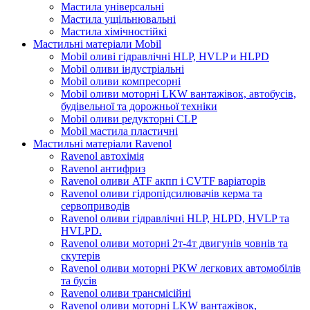
Мастила універсальні
Мастила ущільнювальні
Мастила хімічностійкі
Мастильні матеріали Mobil
Mobil оливі гідравлічні HLP, HVLP и HLPD
Mobil оливи індустріальні
Mobil оливи компресорні
Mobil оливи моторні LKW вантажівок, автобусів,
будівельної та дорожньої техніки
Mobil оливи редукторні CLP
Mobil мастила пластичні
Мастильні матеріали Ravenol
Ravenol автохімія
Ravenol антифриз
Ravenol оливи ATF акпп і CVTF варіаторів
Ravenol оливи гідропідсилювачів керма та
сервоприводів
Ravenol оливи гідравлічні HLP, HLPD, HVLP та
HVLPD.
Ravenol оливи моторні 2т-4т двигунів човнів та
скутерів
Ravenol оливи моторні PKW легкових автомобілів
та бусів
Ravenol оливи трансмісійні
Ravenol оливи моторні LKW вантажівок,