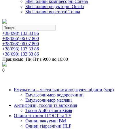
Shell оливи компресорні Corena
Shell оливи редукторні Omala
Shell оливи верстатні Tonna
+38(098) 133 33 86
+38(066) 06 07 800
+38(068) 06 07 800
+38(093) 133 33 86
+38(098) 133 33 86
Працюємо: Пн-Пт з 9:00 до 16:00
0
Емульсоли – мастильно-охолоджуючі рідини (мор)
Емульсоли-мор водорозчинні
Емульсоли-мор масляні
Антифризи, тосоли та автохімія
Тосол А-40 та автохімія
Оливи техничні ГОСТ та ТУ
Оливи вакуумні ВМ
Оливи гідравлічні HLP