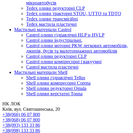
мікроавтобусів
Tedex оливи редукторні CLP
Tedex оливи тракторні STOU, UTTO та TDTO
Tedex оливи трансмісійні
Tedex мастила пластичні
Мастильні матеріали Castrol
Castrol оливи гідравлічні HLP и HVLP
Castrol оливи індустріальні.
Castrol оливи моторні PKW легкових автомобілів,
джипів, бусів та малотоннажних автомобілів
Castrol оливи редукторні CLP
Castrol оливи компресорні і вакуумні
Castrol мастила пластичні
Мастильні матеріали Shell
Shell оливи гідравлічні Tellus
Shell оливи компресорні Corena
Shell оливи редукторні Omala
Shell оливи верстатні Tonna
НК ЛОК
Київ, вул. Святошинська, 20
+38(066) 06 07 800
+38(068) 06 07 800
+38(093) 133 33 86
+38(098) 133 33 86