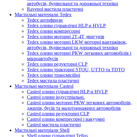
автобусів, будівельної та дорожньої техніки
Ravenol мастила пластичні
Мастильні матеріали Tedex
Tedex антифризи
Tedex оливи гідравлічні HLP и HVLP
Tedex оливи компресорні
Tedex оливи моторні 2Т-4Т двигунів
Tedex оливи моторні LKW моторні вантажівок,
автобусів, будівельної та дорожньої техніки
Tedex оливи моторні PKW легкових автомобілів і
мікроавтобусів
Tedex оливи редукторні CLP
Tedex оливи тракторні STOU, UTTO та TDTO
Tedex оливи трансмісійні
Tedex мастила пластичні
Мастильні матеріали Castrol
Castrol оливи гідравлічні HLP и HVLP
Castrol оливи індустріальні.
Castrol оливи моторні PKW легкових автомобілів,
джипів, бусів та малотоннажних автомобілів
Castrol оливи редукторні CLP
Castrol оливи компресорні і вакуумні
Castrol мастила пластичні
Мастильні матеріали Shell
Shell оливи гідравлічні Tellus