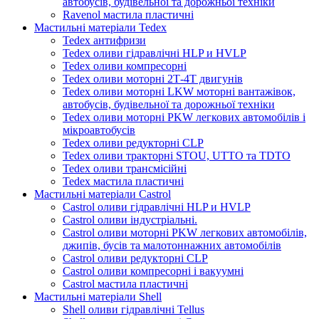
автобусів, будівельної та дорожньої техніки
Ravenol мастила пластичні
Мастильні матеріали Tedex
Tedex антифризи
Tedex оливи гідравлічні HLP и HVLP
Tedex оливи компресорні
Tedex оливи моторні 2Т-4Т двигунів
Tedex оливи моторні LKW моторні вантажівок,
автобусів, будівельної та дорожньої техніки
Tedex оливи моторні PKW легкових автомобілів і
мікроавтобусів
Tedex оливи редукторні CLP
Tedex оливи тракторні STOU, UTTO та TDTO
Tedex оливи трансмісійні
Tedex мастила пластичні
Мастильні матеріали Castrol
Castrol оливи гідравлічні HLP и HVLP
Castrol оливи індустріальні.
Castrol оливи моторні PKW легкових автомобілів,
джипів, бусів та малотоннажних автомобілів
Castrol оливи редукторні CLP
Castrol оливи компресорні і вакуумні
Castrol мастила пластичні
Мастильні матеріали Shell
Shell оливи гідравлічні Tellus