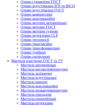
Оливи гідравлічні ГОСТ
Оливи індустріальні ІГП та ІНСП
Оливи індустріальні ГОСТ
Оливи компресорні
Оливи консерваційні
Оливи моторні автомобільні
Оливи моторні ГОСТ
Оливи моторні суднові
Оливи редукторні CLP
Оливи теплоносії
Оливи трансмісійні
Оливи трансформаторні
Оливи турбінні
Оливи циліндрові
Мастила пластичні ГОСТ та ТУ
Мастила автомобільні
Мастила високотемпературні
Мастила залізничні
Мастила індустріальні
Мастила канатні
Мастила консерваційні
Мастила низькотемпературні
Мастила приладові
Мастила приробіткові
Мастила редукторні