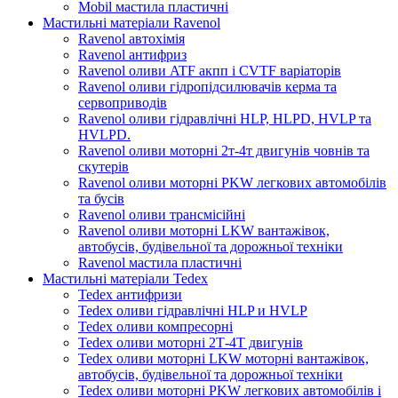
Mobil мастила пластичні
Мастильні матеріали Ravenol
Ravenol автохімія
Ravenol антифриз
Ravenol оливи ATF акпп і CVTF варіаторів
Ravenol оливи гідропідсилювачів керма та
сервоприводів
Ravenol оливи гідравлічні HLP, HLPD, HVLP та
HVLPD.
Ravenol оливи моторні 2т-4т двигунів човнів та
скутерів
Ravenol оливи моторні PKW легкових автомобілів
та бусів
Ravenol оливи трансмісійні
Ravenol оливи моторні LKW вантажівок,
автобусів, будівельної та дорожньої техніки
Ravenol мастила пластичні
Мастильні матеріали Tedex
Tedex антифризи
Tedex оливи гідравлічні HLP и HVLP
Tedex оливи компресорні
Tedex оливи моторні 2Т-4Т двигунів
Tedex оливи моторні LKW моторні вантажівок,
автобусів, будівельної та дорожньої техніки
Tedex оливи моторні PKW легкових автомобілів і