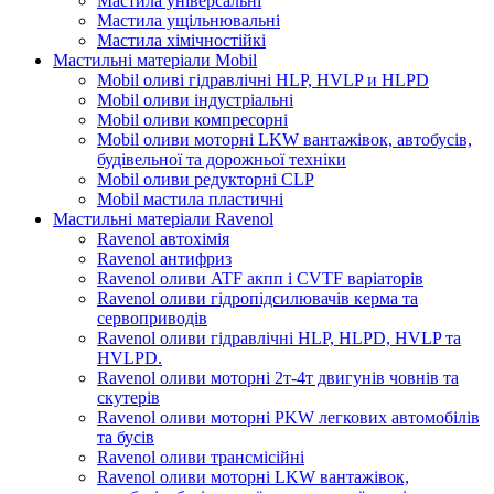
Мастила універсальні
Мастила ущільнювальні
Мастила хімічностійкі
Мастильні матеріали Mobil
Mobil оливі гідравлічні HLP, HVLP и HLPD
Mobil оливи індустріальні
Mobil оливи компресорні
Mobil оливи моторні LKW вантажівок, автобусів,
будівельної та дорожньої техніки
Mobil оливи редукторні CLP
Mobil мастила пластичні
Мастильні матеріали Ravenol
Ravenol автохімія
Ravenol антифриз
Ravenol оливи ATF акпп і CVTF варіаторів
Ravenol оливи гідропідсилювачів керма та
сервоприводів
Ravenol оливи гідравлічні HLP, HLPD, HVLP та
HVLPD.
Ravenol оливи моторні 2т-4т двигунів човнів та
скутерів
Ravenol оливи моторні PKW легкових автомобілів
та бусів
Ravenol оливи трансмісійні
Ravenol оливи моторні LKW вантажівок,