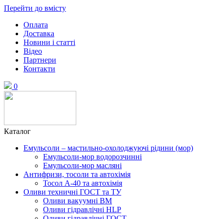
Перейти до вмісту
Оплата
Доставка
Новини і статті
Відео
Партнери
Контакти
0
Каталог
Емульсоли – мастильно-охолоджуючі рідини (мор)
Емульсоли-мор водорозчинні
Емульсоли-мор масляні
Антифризи, тосоли та автохімія
Тосол А-40 та автохімія
Оливи техничні ГОСТ та ТУ
Оливи вакуумні ВМ
Оливи гідравлічні HLP
Оливи гідравлічні ГОСТ