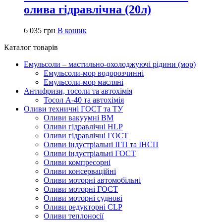
олива гідравлічна (20л)
6 035
грн
В кошик
Каталог товарів
Емульсоли – мастильно-охолоджуючі рідини (мор)
Емульсоли-мор водорозчинні
Емульсоли-мор масляні
Антифризи, тосоли та автохімія
Тосол А-40 та автохімія
Оливи техничні ГОСТ та ТУ
Оливи вакуумні ВМ
Оливи гідравлічні HLP
Оливи гідравлічні ГОСТ
Оливи індустріальні ІГП та ІНСП
Оливи індустріальні ГОСТ
Оливи компресорні
Оливи консерваційні
Оливи моторні автомобільні
Оливи моторні ГОСТ
Оливи моторні суднові
Оливи редукторні CLP
Оливи теплоносії