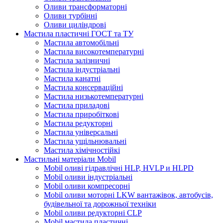
Оливи трансформаторні
Оливи турбінні
Оливи циліндрові
Мастила пластичні ГОСТ та ТУ
Мастила автомобільні
Мастила високотемпературні
Мастила залізничні
Мастила індустріальні
Мастила канатні
Мастила консерваційні
Мастила низькотемпературні
Мастила приладові
Мастила приробіткові
Мастила редукторні
Мастила універсальні
Мастила ущільнювальні
Мастила хімічностійкі
Мастильні матеріали Mobil
Mobil оливі гідравлічні HLP, HVLP и HLPD
Mobil оливи індустріальні
Mobil оливи компресорні
Mobil оливи моторні LKW вантажівок, автобусів,
будівельної та дорожньої техніки
Mobil оливи редукторні CLP
Mobil мастила пластичні