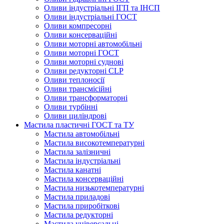
Оливи індустріальні ІГП та ІНСП
Оливи індустріальні ГОСТ
Оливи компресорні
Оливи консерваційні
Оливи моторні автомобільні
Оливи моторні ГОСТ
Оливи моторні суднові
Оливи редукторні CLP
Оливи теплоносії
Оливи трансмісійні
Оливи трансформаторні
Оливи турбінні
Оливи циліндрові
Мастила пластичні ГОСТ та ТУ
Мастила автомобільні
Мастила високотемпературні
Мастила залізничні
Мастила індустріальні
Мастила канатні
Мастила консерваційні
Мастила низькотемпературні
Мастила приладові
Мастила приробіткові
Мастила редукторні
Мастила універсальні