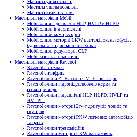
Мастила універсальні
Мастила ущільнювальні
Мастила хімічностійкі
Мастильні матеріали Mobil
Mobil оливі гідравлічні HLP, HVLP и HLPD
Mobil оливи індустріальні
Mobil оливи компресорні
Mobil оливи моторні LKW вантажівок, автобусів,
будівельної та дорожньої техніки
Mobil оливи редукторні CLP
Mobil мастила пластичні
Мастильні матеріали Ravenol
Ravenol автохімія
Ravenol антифриз
Ravenol оливи ATF акпп і CVTF варіаторів
Ravenol оливи гідропідсилювачів керма та
сервоприводів
Ravenol оливи гідравлічні HLP, HLPD, HVLP та
HVLPD.
Ravenol оливи моторні 2т-4т двигунів човнів та
скутерів
Ravenol оливи моторні PKW легкових автомобілів
та бусів
Ravenol оливи трансмісійні
Ravenol оливи моторні LKW вантажівок,