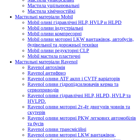
Мастила ущільнювальні
Мастила хімічностійкі
Мастильні матеріали Mobil
Mobil оливі гідравлічні HLP, HVLP и HLPD
Mobil оливи індустріальні
Mobil оливи компресорні
Mobil оливи моторні LKW вантажівок, автобусів,
будівельної та дорожньої техніки
Mobil оливи редукторні CLP
Mobil мастила пластичні
Мастильні матеріали Ravenol
Ravenol автохімія
Ravenol антифриз
Ravenol оливи ATF акпп і CVTF варіаторів
Ravenol оливи гідропідсилювачів керма та
сервоприводів
Ravenol оливи гідравлічні HLP, HLPD, HVLP та
HVLPD.
Ravenol оливи моторні 2т-4т двигунів човнів та
скутерів
Ravenol оливи моторні PKW легкових автомобілів
та бусів
Ravenol оливи трансмісійні
Ravenol оливи моторні LKW вантажівок,