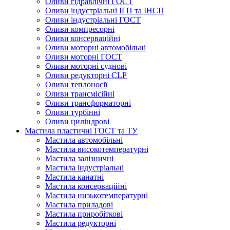
Оливи гідравлічні ГОСТ
Оливи індустріальні ІГП та ІНСП
Оливи індустріальні ГОСТ
Оливи компресорні
Оливи консерваційні
Оливи моторні автомобільні
Оливи моторні ГОСТ
Оливи моторні суднові
Оливи редукторні CLP
Оливи теплоносії
Оливи трансмісійні
Оливи трансформаторні
Оливи турбінні
Оливи циліндрові
Мастила пластичні ГОСТ та ТУ
Мастила автомобільні
Мастила високотемпературні
Мастила залізничні
Мастила індустріальні
Мастила канатні
Мастила консерваційні
Мастила низькотемпературні
Мастила приладові
Мастила приробіткові
Мастила редукторні