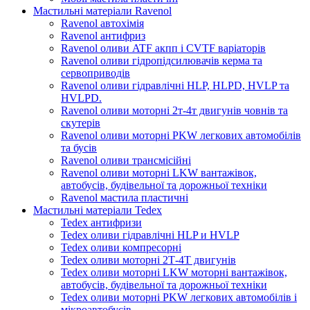
Мастильні матеріали Ravenol
Ravenol автохімія
Ravenol антифриз
Ravenol оливи ATF акпп і CVTF варіаторів
Ravenol оливи гідропідсилювачів керма та
сервоприводів
Ravenol оливи гідравлічні HLP, HLPD, HVLP та
HVLPD.
Ravenol оливи моторні 2т-4т двигунів човнів та
скутерів
Ravenol оливи моторні PKW легкових автомобілів
та бусів
Ravenol оливи трансмісійні
Ravenol оливи моторні LKW вантажівок,
автобусів, будівельної та дорожньої техніки
Ravenol мастила пластичні
Мастильні матеріали Tedex
Tedex антифризи
Tedex оливи гідравлічні HLP и HVLP
Tedex оливи компресорні
Tedex оливи моторні 2Т-4Т двигунів
Tedex оливи моторні LKW моторні вантажівок,
автобусів, будівельної та дорожньої техніки
Tedex оливи моторні PKW легкових автомобілів і
мікроавтобусів