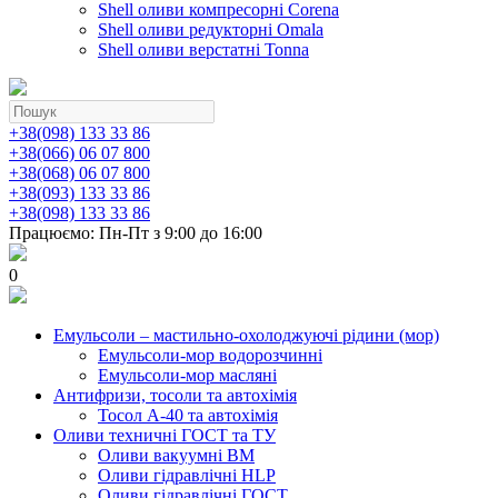
Shell оливи компресорні Corena
Shell оливи редукторні Omala
Shell оливи верстатні Tonna
+38(098) 133 33 86
+38(066) 06 07 800
+38(068) 06 07 800
+38(093) 133 33 86
+38(098) 133 33 86
Працюємо: Пн-Пт з 9:00 до 16:00
0
Емульсоли – мастильно-охолоджуючі рідини (мор)
Емульсоли-мор водорозчинні
Емульсоли-мор масляні
Антифризи, тосоли та автохімія
Тосол А-40 та автохімія
Оливи техничні ГОСТ та ТУ
Оливи вакуумні ВМ
Оливи гідравлічні HLP
Оливи гідравлічні ГОСТ