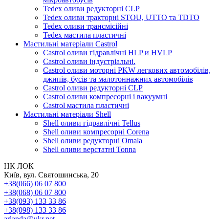
Tedex оливи редукторні CLP
Tedex оливи тракторні STOU, UTTO та TDTO
Tedex оливи трансмісійні
Tedex мастила пластичні
Мастильні матеріали Castrol
Castrol оливи гідравлічні HLP и HVLP
Castrol оливи індустріальні.
Castrol оливи моторні PKW легкових автомобілів,
джипів, бусів та малотоннажних автомобілів
Castrol оливи редукторні CLP
Castrol оливи компресорні і вакуумні
Castrol мастила пластичні
Мастильні матеріали Shell
Shell оливи гідравлічні Tellus
Shell оливи компресорні Corena
Shell оливи редукторні Omala
Shell оливи верстатні Tonna
НК ЛОК
Київ, вул. Святошинська, 20
+38(066) 06 07 800
+38(068) 06 07 800
+38(093) 133 33 86
+38(098) 133 33 86
arlanda@ukr.net