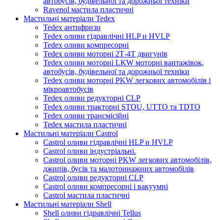
автобусів, будівельної та дорожньої техніки
Ravenol мастила пластичні
Мастильні матеріали Tedex
Tedex антифризи
Tedex оливи гідравлічні HLP и HVLP
Tedex оливи компресорні
Tedex оливи моторні 2Т-4Т двигунів
Tedex оливи моторні LKW моторні вантажівок,
автобусів, будівельної та дорожньої техніки
Tedex оливи моторні PKW легкових автомобілів і
мікроавтобусів
Tedex оливи редукторні CLP
Tedex оливи тракторні STOU, UTTO та TDTO
Tedex оливи трансмісійні
Tedex мастила пластичні
Мастильні матеріали Castrol
Castrol оливи гідравлічні HLP и HVLP
Castrol оливи індустріальні.
Castrol оливи моторні PKW легкових автомобілів,
джипів, бусів та малотоннажних автомобілів
Castrol оливи редукторні CLP
Castrol оливи компресорні і вакуумні
Castrol мастила пластичні
Мастильні матеріали Shell
Shell оливи гідравлічні Tellus