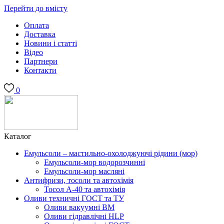
Перейти до вмісту
Оплата
Доставка
Новини і статті
Відео
Партнери
Контакти
0
Каталог
Емульсоли – мастильно-охолоджуючі рідини (мор)
Емульсоли-мор водорозчинні
Емульсоли-мор масляні
Антифризи, тосоли та автохімія
Тосол А-40 та автохімія
Оливи техничні ГОСТ та ТУ
Оливи вакуумні ВМ
Оливи гідравлічні HLP