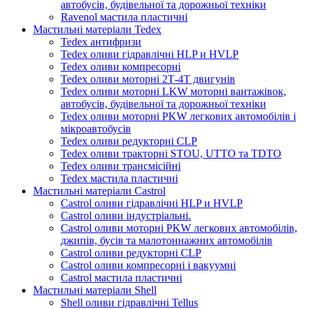
автобусів, будівельної та дорожньої техніки
Ravenol мастила пластичні
Мастильні матеріали Tedex
Tedex антифризи
Tedex оливи гідравлічні HLP и HVLP
Tedex оливи компресорні
Tedex оливи моторні 2Т-4Т двигунів
Tedex оливи моторні LKW моторні вантажівок,
автобусів, будівельної та дорожньої техніки
Tedex оливи моторні PKW легкових автомобілів і
мікроавтобусів
Tedex оливи редукторні CLP
Tedex оливи тракторні STOU, UTTO та TDTO
Tedex оливи трансмісійні
Tedex мастила пластичні
Мастильні матеріали Castrol
Castrol оливи гідравлічні HLP и HVLP
Castrol оливи індустріальні.
Castrol оливи моторні PKW легкових автомобілів,
джипів, бусів та малотоннажних автомобілів
Castrol оливи редукторні CLP
Castrol оливи компресорні і вакуумні
Castrol мастила пластичні
Мастильні матеріали Shell
Shell оливи гідравлічні Tellus