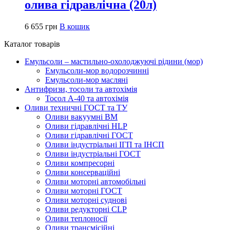
олива гідравлічна (20л)
6 655
грн
В кошик
Каталог товарів
Емульсоли – мастильно-охолоджуючі рідини (мор)
Емульсоли-мор водорозчинні
Емульсоли-мор масляні
Антифризи, тосоли та автохімія
Тосол А-40 та автохімія
Оливи техничні ГОСТ та ТУ
Оливи вакуумні ВМ
Оливи гідравлічні HLP
Оливи гідравлічні ГОСТ
Оливи індустріальні ІГП та ІНСП
Оливи індустріальні ГОСТ
Оливи компресорні
Оливи консерваційні
Оливи моторні автомобільні
Оливи моторні ГОСТ
Оливи моторні суднові
Оливи редукторні CLP
Оливи теплоносії
Оливи трансмісійні