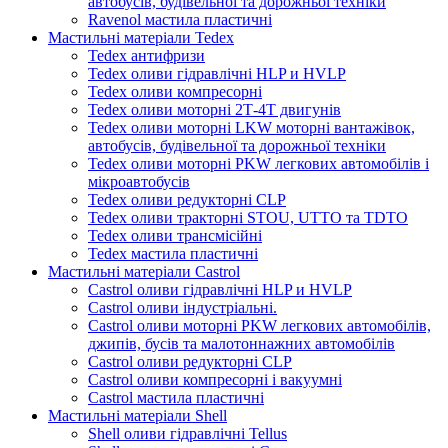
автобусів, будівельної та дорожньої техніки
Ravenol мастила пластичні
Мастильні матеріали Tedex
Tedex антифризи
Tedex оливи гідравлічні HLP и HVLP
Tedex оливи компресорні
Tedex оливи моторні 2Т-4Т двигунів
Tedex оливи моторні LKW моторні вантажівок,
автобусів, будівельної та дорожньої техніки
Tedex оливи моторні PKW легкових автомобілів і
мікроавтобусів
Tedex оливи редукторні CLP
Tedex оливи тракторні STOU, UTTO та TDTO
Tedex оливи трансмісійні
Tedex мастила пластичні
Мастильні матеріали Castrol
Castrol оливи гідравлічні HLP и HVLP
Castrol оливи індустріальні.
Castrol оливи моторні PKW легкових автомобілів,
джипів, бусів та малотоннажних автомобілів
Castrol оливи редукторні CLP
Castrol оливи компресорні і вакуумні
Castrol мастила пластичні
Мастильні матеріали Shell
Shell оливи гідравлічні Tellus