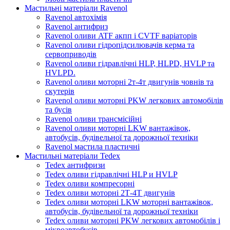
Мастильні матеріали Ravenol
Ravenol автохімія
Ravenol антифриз
Ravenol оливи ATF акпп і CVTF варіаторів
Ravenol оливи гідропідсилювачів керма та
сервоприводів
Ravenol оливи гідравлічні HLP, HLPD, HVLP та
HVLPD.
Ravenol оливи моторні 2т-4т двигунів човнів та
скутерів
Ravenol оливи моторні PKW легкових автомобілів
та бусів
Ravenol оливи трансмісійні
Ravenol оливи моторні LKW вантажівок,
автобусів, будівельної та дорожньої техніки
Ravenol мастила пластичні
Мастильні матеріали Tedex
Tedex антифризи
Tedex оливи гідравлічні HLP и HVLP
Tedex оливи компресорні
Tedex оливи моторні 2Т-4Т двигунів
Tedex оливи моторні LKW моторні вантажівок,
автобусів, будівельної та дорожньої техніки
Tedex оливи моторні PKW легкових автомобілів і
мікроавтобусів