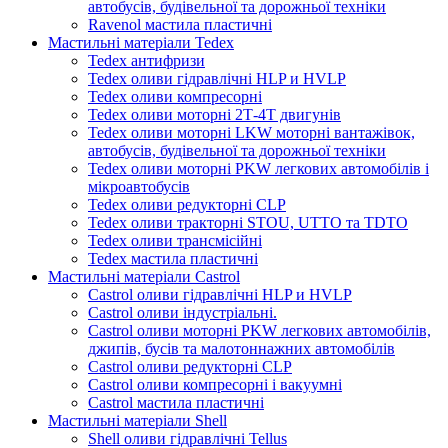
автобусів, будівельної та дорожньої техніки
Ravenol мастила пластичні
Мастильні матеріали Tedex
Tedex антифризи
Tedex оливи гідравлічні HLP и HVLP
Tedex оливи компресорні
Tedex оливи моторні 2Т-4Т двигунів
Tedex оливи моторні LKW моторні вантажівок,
автобусів, будівельної та дорожньої техніки
Tedex оливи моторні PKW легкових автомобілів і
мікроавтобусів
Tedex оливи редукторні CLP
Tedex оливи тракторні STOU, UTTO та TDTO
Tedex оливи трансмісійні
Tedex мастила пластичні
Мастильні матеріали Castrol
Castrol оливи гідравлічні HLP и HVLP
Castrol оливи індустріальні.
Castrol оливи моторні PKW легкових автомобілів,
джипів, бусів та малотоннажних автомобілів
Castrol оливи редукторні CLP
Castrol оливи компресорні і вакуумні
Castrol мастила пластичні
Мастильні матеріали Shell
Shell оливи гідравлічні Tellus