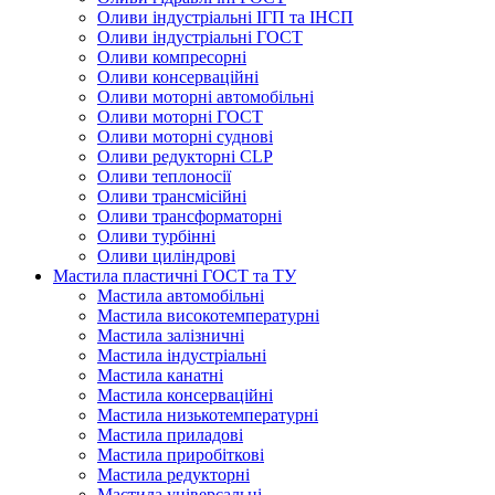
Оливи індустріальні ІГП та ІНСП
Оливи індустріальні ГОСТ
Оливи компресорні
Оливи консерваційні
Оливи моторні автомобільні
Оливи моторні ГОСТ
Оливи моторні суднові
Оливи редукторні CLP
Оливи теплоносії
Оливи трансмісійні
Оливи трансформаторні
Оливи турбінні
Оливи циліндрові
Мастила пластичні ГОСТ та ТУ
Мастила автомобільні
Мастила високотемпературні
Мастила залізничні
Мастила індустріальні
Мастила канатні
Мастила консерваційні
Мастила низькотемпературні
Мастила приладові
Мастила приробіткові
Мастила редукторні
Мастила універсальні