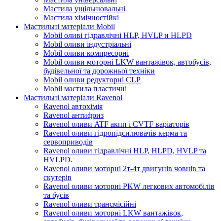
Мастила ущільнювальні
Мастила хімічностійкі
Мастильні матеріали Mobil
Mobil оливі гідравлічні HLP, HVLP и HLPD
Mobil оливи індустріальні
Mobil оливи компресорні
Mobil оливи моторні LKW вантажівок, автобусів,
будівельної та дорожньої техніки
Mobil оливи редукторні CLP
Mobil мастила пластичні
Мастильні матеріали Ravenol
Ravenol автохімія
Ravenol антифриз
Ravenol оливи ATF акпп і CVTF варіаторів
Ravenol оливи гідропідсилювачів керма та
сервоприводів
Ravenol оливи гідравлічні HLP, HLPD, HVLP та
HVLPD.
Ravenol оливи моторні 2т-4т двигунів човнів та
скутерів
Ravenol оливи моторні PKW легкових автомобілів
та бусів
Ravenol оливи трансмісійні
Ravenol оливи моторні LKW вантажівок,