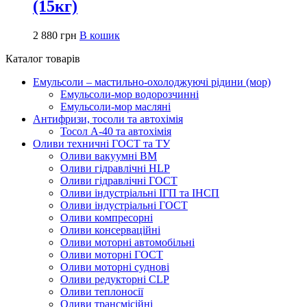
(15кг)
2 880
грн
В кошик
Каталог товарів
Емульсоли – мастильно-охолоджуючі рідини (мор)
Емульсоли-мор водорозчинні
Емульсоли-мор масляні
Антифризи, тосоли та автохімія
Тосол А-40 та автохімія
Оливи техничні ГОСТ та ТУ
Оливи вакуумні ВМ
Оливи гідравлічні HLP
Оливи гідравлічні ГОСТ
Оливи індустріальні ІГП та ІНСП
Оливи індустріальні ГОСТ
Оливи компресорні
Оливи консерваційні
Оливи моторні автомобільні
Оливи моторні ГОСТ
Оливи моторні суднові
Оливи редукторні CLP
Оливи теплоносії
Оливи трансмісійні