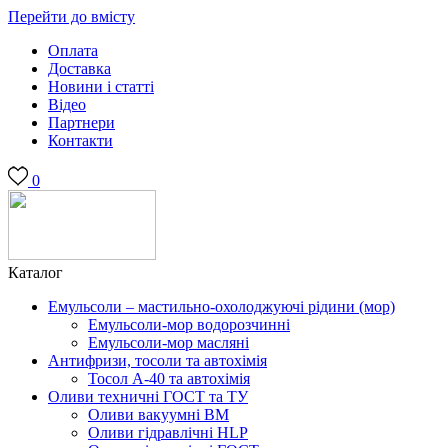
Перейти до вмісту
Оплата
Доставка
Новини і статті
Відео
Партнери
Контакти
0
Каталог
Емульсоли – мастильно-охолоджуючі рідини (мор)
Емульсоли-мор водорозчинні
Емульсоли-мор масляні
Антифризи, тосоли та автохімія
Тосол А-40 та автохімія
Оливи техничні ГОСТ та ТУ
Оливи вакуумні ВМ
Оливи гідравлічні HLP