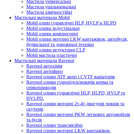
Мастила універсальні
Мастила ущільнювальні
Мастила хімічностійкі
Мастильні матеріали Mobil
Mobil оливі гідравлічні HLP, HVLP и HLPD
Mobil оливи індустріальні
Mobil оливи компресорні
Mobil оливи моторні LKW вантажівок, автобусів,
будівельної та дорожньої техніки
Mobil оливи редукторні CLP
Mobil мастила пластичні
Мастильні матеріали Ravenol
Ravenol автохімія
Ravenol антифриз
Ravenol оливи ATF акпп і CVTF варіаторів
Ravenol оливи гідропідсилювачів керма та
сервоприводів
Ravenol оливи гідравлічні HLP, HLPD, HVLP та
HVLPD.
Ravenol оливи моторні 2т-4т двигунів човнів та
скутерів
Ravenol оливи моторні PKW легкових автомобілів
та бусів
Ravenol оливи трансмісійні
Ravenol оливи моторні LKW вантажівок,