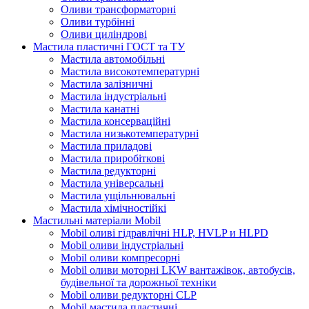
Оливи трансформаторні
Оливи турбінні
Оливи циліндрові
Мастила пластичні ГОСТ та ТУ
Мастила автомобільні
Мастила високотемпературні
Мастила залізничні
Мастила індустріальні
Мастила канатні
Мастила консерваційні
Мастила низькотемпературні
Мастила приладові
Мастила приробіткові
Мастила редукторні
Мастила універсальні
Мастила ущільнювальні
Мастила хімічностійкі
Мастильні матеріали Mobil
Mobil оливі гідравлічні HLP, HVLP и HLPD
Mobil оливи індустріальні
Mobil оливи компресорні
Mobil оливи моторні LKW вантажівок, автобусів,
будівельної та дорожньої техніки
Mobil оливи редукторні CLP
Mobil мастила пластичні