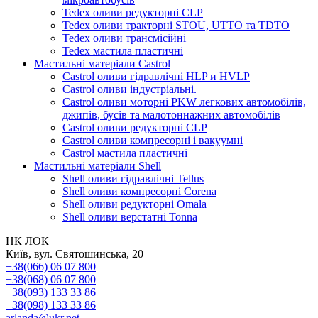
Tedex оливи редукторні CLP
Tedex оливи тракторні STOU, UTTO та TDTO
Tedex оливи трансмісійні
Tedex мастила пластичні
Мастильні матеріали Castrol
Castrol оливи гідравлічні HLP и HVLP
Castrol оливи індустріальні.
Castrol оливи моторні PKW легкових автомобілів,
джипів, бусів та малотоннажних автомобілів
Castrol оливи редукторні CLP
Castrol оливи компресорні і вакуумні
Castrol мастила пластичні
Мастильні матеріали Shell
Shell оливи гідравлічні Tellus
Shell оливи компресорні Corena
Shell оливи редукторні Omala
Shell оливи верстатні Tonna
НК ЛОК
Київ, вул. Святошинська, 20
+38(066) 06 07 800
+38(068) 06 07 800
+38(093) 133 33 86
+38(098) 133 33 86
arlanda@ukr.net