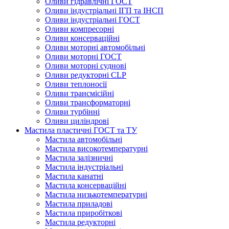
Оливи гідравлічні ГОСТ
Оливи індустріальні ІГП та ІНСП
Оливи індустріальні ГОСТ
Оливи компресорні
Оливи консерваційні
Оливи моторні автомобільні
Оливи моторні ГОСТ
Оливи моторні суднові
Оливи редукторні CLP
Оливи теплоносії
Оливи трансмісійні
Оливи трансформаторні
Оливи турбінні
Оливи циліндрові
Мастила пластичні ГОСТ та ТУ
Мастила автомобільні
Мастила високотемпературні
Мастила залізничні
Мастила індустріальні
Мастила канатні
Мастила консерваційні
Мастила низькотемпературні
Мастила приладові
Мастила приробіткові
Мастила редукторні