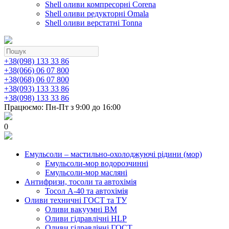
Shell оливи компресорні Corena
Shell оливи редукторні Omala
Shell оливи верстатні Tonna
+38(098) 133 33 86
+38(066) 06 07 800
+38(068) 06 07 800
+38(093) 133 33 86
+38(098) 133 33 86
Працюємо: Пн-Пт з 9:00 до 16:00
0
Емульсоли – мастильно-охолоджуючі рідини (мор)
Емульсоли-мор водорозчинні
Емульсоли-мор масляні
Антифризи, тосоли та автохімія
Тосол А-40 та автохімія
Оливи техничні ГОСТ та ТУ
Оливи вакуумні ВМ
Оливи гідравлічні HLP
Оливи гідравлічні ГОСТ