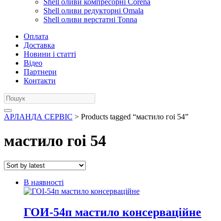
Shell оливи компресорні Corena
Shell оливи редукторні Omala
Shell оливи верстатні Tonna
Оплата
Доставка
Новини і статті
Відео
Партнери
Контакти
АРЛАНДА СЕРВІС
> Products tagged “мастило гоі 54”
мастило гоі 54
В наявності
ГОИ-54п мастило консерваційне