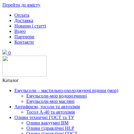
Перейти до вмісту
Оплата
Доставка
Новини і статті
Відео
Партнери
Контакти
0
Каталог
Емульсоли – мастильно-охолоджуючі рідини (мор)
Емульсоли-мор водорозчинні
Емульсоли-мор масляні
Антифризи, тосоли та автохімія
Тосол А-40 та автохімія
Оливи техничні ГОСТ та ТУ
Оливи вакуумні ВМ
Оливи гідравлічні HLP
Оливи гідравлічні ГОСТ