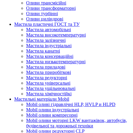
Оливи трансмісійні
Оливи трансформаторні
Оливи турбінні
Оливи циліндрові
Мастила пластичні ГОСТ та ТУ
Мастила автомобільні
Мастила високотемпературні
Мастила залізничні
Мастила індустріальні
Мастила канатні
Мастила консерваційні
Мастила низькотемпературні
Мастила приладові
Мастила приробіткові
Мастила редукторні
Мастила універсальні
Мастила ущільнювальні
Мастила хімічностійкі
Мастильні матеріали Mobil
Mobil оливі гідравлічні HLP, HVLP и HLPD
Mobil оливи індустріальні
Mobil оливи компресорні
Mobil оливи моторні LKW вантажівок, автобусів,
будівельної та дорожньої техніки
Mobil оливи редукторні CLP