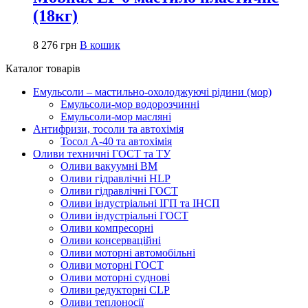
(18кг)
8 276
грн
В кошик
Каталог товарів
Емульсоли – мастильно-охолоджуючі рідини (мор)
Емульсоли-мор водорозчинні
Емульсоли-мор масляні
Антифризи, тосоли та автохімія
Тосол А-40 та автохімія
Оливи техничні ГОСТ та ТУ
Оливи вакуумні ВМ
Оливи гідравлічні HLP
Оливи гідравлічні ГОСТ
Оливи індустріальні ІГП та ІНСП
Оливи індустріальні ГОСТ
Оливи компресорні
Оливи консерваційні
Оливи моторні автомобільні
Оливи моторні ГОСТ
Оливи моторні суднові
Оливи редукторні CLP
Оливи теплоносії