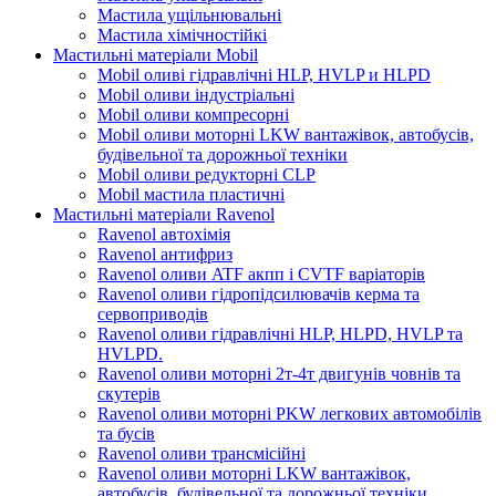
Мастила ущільнювальні
Мастила хімічностійкі
Мастильні матеріали Mobil
Mobil оливі гідравлічні HLP, HVLP и HLPD
Mobil оливи індустріальні
Mobil оливи компресорні
Mobil оливи моторні LKW вантажівок, автобусів,
будівельної та дорожньої техніки
Mobil оливи редукторні CLP
Mobil мастила пластичні
Мастильні матеріали Ravenol
Ravenol автохімія
Ravenol антифриз
Ravenol оливи ATF акпп і CVTF варіаторів
Ravenol оливи гідропідсилювачів керма та
сервоприводів
Ravenol оливи гідравлічні HLP, HLPD, HVLP та
HVLPD.
Ravenol оливи моторні 2т-4т двигунів човнів та
скутерів
Ravenol оливи моторні PKW легкових автомобілів
та бусів
Ravenol оливи трансмісійні
Ravenol оливи моторні LKW вантажівок,
автобусів, будівельної та дорожньої техніки