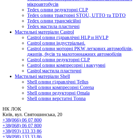
мікроавтобусів
Tedex оливи редукторні CLP
Tedex оливи тракторні STOU, UTTO та TDTO
Tedex оливи трансмісійні
Tedex мастила пластичні
Мастильні матеріали Castrol
Castrol оливи гідравлічні HLP и HVLP
Castrol оливи індустріальні.
Castrol оливи моторні PKW легкових автомобілів,
джипів, бусів та малотоннажних автомобілів
Castrol оливи редукторні CLP
Castrol оливи компресорні і вакуумні
Castrol мастила пластичні
Мастильні матеріали Shell
Shell оливи гідравлічні Tellus
Shell оливи компресорні Corena
Shell оливи редукторні Omala
Shell оливи верстатні Tonna
НК ЛОК
Київ, вул. Святошинська, 20
+38(066) 06 07 800
+38(068) 06 07 800
+38(093) 133 33 86
+38(098) 133 33 86