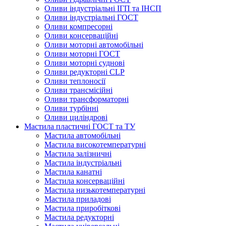
Оливи індустріальні ІГП та ІНСП
Оливи індустріальні ГОСТ
Оливи компресорні
Оливи консерваційні
Оливи моторні автомобільні
Оливи моторні ГОСТ
Оливи моторні суднові
Оливи редукторні CLP
Оливи теплоносії
Оливи трансмісійні
Оливи трансформаторні
Оливи турбінні
Оливи циліндрові
Мастила пластичні ГОСТ та ТУ
Мастила автомобільні
Мастила високотемпературні
Мастила залізничні
Мастила індустріальні
Мастила канатні
Мастила консерваційні
Мастила низькотемпературні
Мастила приладові
Мастила приробіткові
Мастила редукторні