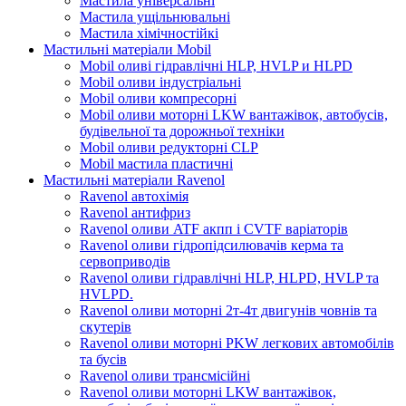
Мастила універсальні
Мастила ущільнювальні
Мастила хімічностійкі
Мастильні матеріали Mobil
Mobil оливі гідравлічні HLP, HVLP и HLPD
Mobil оливи індустріальні
Mobil оливи компресорні
Mobil оливи моторні LKW вантажівок, автобусів,
будівельної та дорожньої техніки
Mobil оливи редукторні CLP
Mobil мастила пластичні
Мастильні матеріали Ravenol
Ravenol автохімія
Ravenol антифриз
Ravenol оливи ATF акпп і CVTF варіаторів
Ravenol оливи гідропідсилювачів керма та
сервоприводів
Ravenol оливи гідравлічні HLP, HLPD, HVLP та
HVLPD.
Ravenol оливи моторні 2т-4т двигунів човнів та
скутерів
Ravenol оливи моторні PKW легкових автомобілів
та бусів
Ravenol оливи трансмісійні
Ravenol оливи моторні LKW вантажівок,