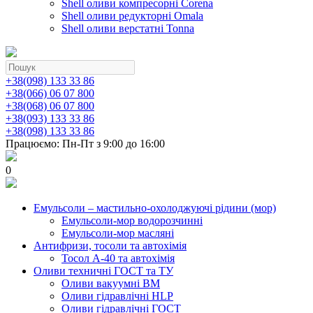
Shell оливи компресорні Corena
Shell оливи редукторні Omala
Shell оливи верстатні Tonna
+38(098) 133 33 86
+38(066) 06 07 800
+38(068) 06 07 800
+38(093) 133 33 86
+38(098) 133 33 86
Працюємо: Пн-Пт з 9:00 до 16:00
0
Емульсоли – мастильно-охолоджуючі рідини (мор)
Емульсоли-мор водорозчинні
Емульсоли-мор масляні
Антифризи, тосоли та автохімія
Тосол А-40 та автохімія
Оливи техничні ГОСТ та ТУ
Оливи вакуумні ВМ
Оливи гідравлічні HLP
Оливи гідравлічні ГОСТ