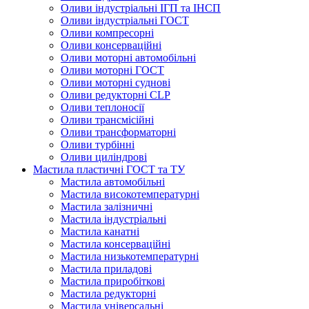
Оливи індустріальні ІГП та ІНСП
Оливи індустріальні ГОСТ
Оливи компресорні
Оливи консерваційні
Оливи моторні автомобільні
Оливи моторні ГОСТ
Оливи моторні суднові
Оливи редукторні CLP
Оливи теплоносії
Оливи трансмісійні
Оливи трансформаторні
Оливи турбінні
Оливи циліндрові
Мастила пластичні ГОСТ та ТУ
Мастила автомобільні
Мастила високотемпературні
Мастила залізничні
Мастила індустріальні
Мастила канатні
Мастила консерваційні
Мастила низькотемпературні
Мастила приладові
Мастила приробіткові
Мастила редукторні
Мастила універсальні