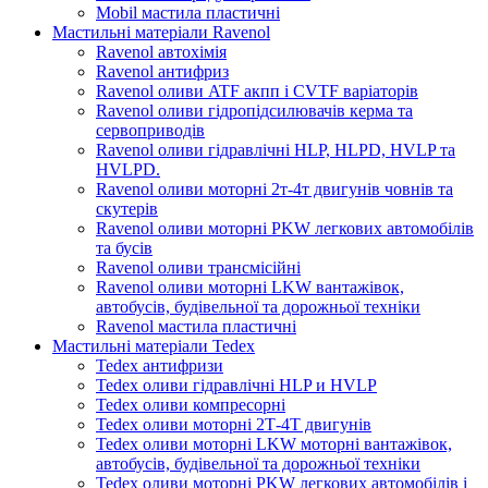
Mobil мастила пластичні
Мастильні матеріали Ravenol
Ravenol автохімія
Ravenol антифриз
Ravenol оливи ATF акпп і CVTF варіаторів
Ravenol оливи гідропідсилювачів керма та
сервоприводів
Ravenol оливи гідравлічні HLP, HLPD, HVLP та
HVLPD.
Ravenol оливи моторні 2т-4т двигунів човнів та
скутерів
Ravenol оливи моторні PKW легкових автомобілів
та бусів
Ravenol оливи трансмісійні
Ravenol оливи моторні LKW вантажівок,
автобусів, будівельної та дорожньої техніки
Ravenol мастила пластичні
Мастильні матеріали Tedex
Tedex антифризи
Tedex оливи гідравлічні HLP и HVLP
Tedex оливи компресорні
Tedex оливи моторні 2Т-4Т двигунів
Tedex оливи моторні LKW моторні вантажівок,
автобусів, будівельної та дорожньої техніки
Tedex оливи моторні PKW легкових автомобілів і