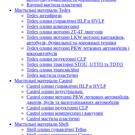
Ravenol мастила пластичні
Мастильні матеріали Tedex
Tedex антифризи
Tedex оливи гідравлічні HLP и HVLP
Tedex оливи компресорні
Tedex оливи моторні 2Т-4Т двигунів
Tedex оливи моторні LKW моторні вантажівок,
автобусів, будівельної та дорожньої техніки
Tedex оливи моторні PKW легкових автомобілів і
мікроавтобусів
Tedex оливи редукторні CLP
Tedex оливи тракторні STOU, UTTO та TDTO
Tedex оливи трансмісійні
Tedex мастила пластичні
Мастильні матеріали Castrol
Castrol оливи гідравлічні HLP и HVLP
Castrol оливи індустріальні.
Castrol оливи моторні PKW легкових автомобілів,
джипів, бусів та малотоннажних автомобілів
Castrol оливи редукторні CLP
Castrol оливи компресорні і вакуумні
Castrol мастила пластичні
Мастильні матеріали Shell
Shell оливи гідравлічні Tellus
Shell оливи компресорні Corena