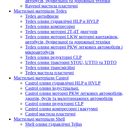
автобусів, будівельної та дорожньої техніки
Ravenol мастила пластичні
Мастильні матеріали Tedex
Tedex антифризи
Tedex оливи гідравлічні HLP и HVLP
Tedex оливи компресорні
Tedex оливи моторні 2Т-4Т двигунів
Tedex оливи моторні LKW моторні вантажівок,
автобусів, будівельної та дорожньої техніки
Tedex оливи моторні PKW легкових автомобілів і
мікроавтобусів
Tedex оливи редукторні CLP
Tedex оливи тракторні STOU, UTTO та TDTO
Tedex оливи трансмісійні
Tedex мастила пластичні
Мастильні матеріали Castrol
Castrol оливи гідравлічні HLP и HVLP
Castrol оливи індустріальні.
Castrol оливи моторні PKW легкових автомобілів,
джипів, бусів та малотоннажних автомобілів
Castrol оливи редукторні CLP
Castrol оливи компресорні і вакуумні
Castrol мастила пластичні
Мастильні матеріали Shell
Shell оливи гідравлічні Tellus