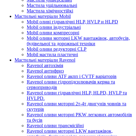
Мастила ущільнювальні
Мастила хімічностійкі
Мастильні матеріали Mobil
Mobil оливі гідравлічні HLP, HVLP и HLPD
Mobil оливи індустріальні
Mobil оливи компресорні
Mobil оливи моторні LKW вантажівок, автобусів,
будівельної та дорожньої техніки
Mobil оливи редукторні CLP
Mobil мастила пластичні
Мастильні матеріали Ravenol
Ravenol автохімія
Ravenol антифриз
Ravenol оливи ATF акпп і CVTF варіаторів
Ravenol оливи гідропідсилювачів керма та
сервоприводів
Ravenol оливи гідравлічні HLP, HLPD, HVLP та
HVLPD.
Ravenol оливи моторні 2т-4т двигунів човнів та
скутерів
Ravenol оливи моторні PKW легкових автомобілів
та бусів
Ravenol оливи трансмісійні
Ravenol оливи моторні LKW вантажівок,