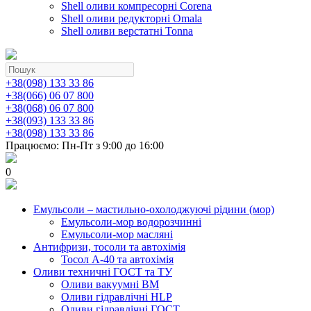
Shell оливи компресорні Corena
Shell оливи редукторні Omala
Shell оливи верстатні Tonna
+38(098) 133 33 86
+38(066) 06 07 800
+38(068) 06 07 800
+38(093) 133 33 86
+38(098) 133 33 86
Працюємо: Пн-Пт з 9:00 до 16:00
0
Емульсоли – мастильно-охолоджуючі рідини (мор)
Емульсоли-мор водорозчинні
Емульсоли-мор масляні
Антифризи, тосоли та автохімія
Тосол А-40 та автохімія
Оливи техничні ГОСТ та ТУ
Оливи вакуумні ВМ
Оливи гідравлічні HLP
Оливи гідравлічні ГОСТ