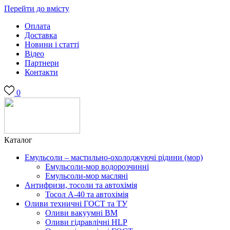
Перейти до вмісту
Оплата
Доставка
Новини і статті
Відео
Партнери
Контакти
0
Каталог
Емульсоли – мастильно-охолоджуючі рідини (мор)
Емульсоли-мор водорозчинні
Емульсоли-мор масляні
Антифризи, тосоли та автохімія
Тосол А-40 та автохімія
Оливи техничні ГОСТ та ТУ
Оливи вакуумні ВМ
Оливи гідравлічні HLP