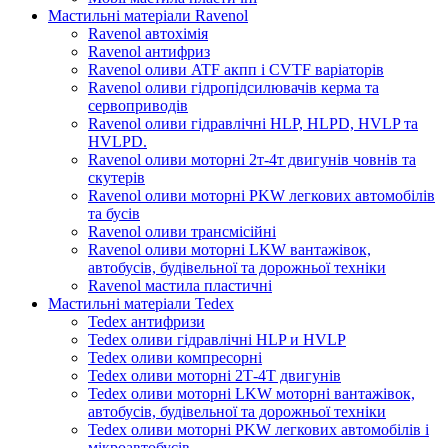
Мастильні матеріали Ravenol
Ravenol автохімія
Ravenol антифриз
Ravenol оливи ATF акпп і CVTF варіаторів
Ravenol оливи гідропідсилювачів керма та
сервоприводів
Ravenol оливи гідравлічні HLP, HLPD, HVLP та
HVLPD.
Ravenol оливи моторні 2т-4т двигунів човнів та
скутерів
Ravenol оливи моторні PKW легкових автомобілів
та бусів
Ravenol оливи трансмісійні
Ravenol оливи моторні LKW вантажівок,
автобусів, будівельної та дорожньої техніки
Ravenol мастила пластичні
Мастильні матеріали Tedex
Tedex антифризи
Tedex оливи гідравлічні HLP и HVLP
Tedex оливи компресорні
Tedex оливи моторні 2Т-4Т двигунів
Tedex оливи моторні LKW моторні вантажівок,
автобусів, будівельної та дорожньої техніки
Tedex оливи моторні PKW легкових автомобілів і
мікроавтобусів