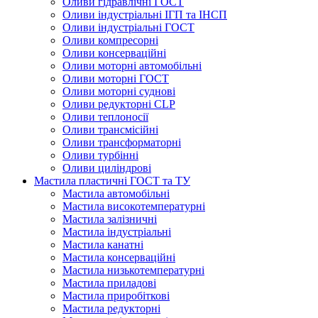
Оливи гідравлічні ГОСТ
Оливи індустріальні ІГП та ІНСП
Оливи індустріальні ГОСТ
Оливи компресорні
Оливи консерваційні
Оливи моторні автомобільні
Оливи моторні ГОСТ
Оливи моторні суднові
Оливи редукторні CLP
Оливи теплоносії
Оливи трансмісійні
Оливи трансформаторні
Оливи турбінні
Оливи циліндрові
Мастила пластичні ГОСТ та ТУ
Мастила автомобільні
Мастила високотемпературні
Мастила залізничні
Мастила індустріальні
Мастила канатні
Мастила консерваційні
Мастила низькотемпературні
Мастила приладові
Мастила приробіткові
Мастила редукторні