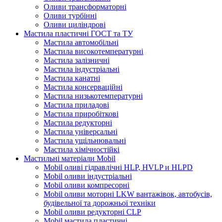
Оливи трансформаторні
Оливи турбінні
Оливи циліндрові
Мастила пластичні ГОСТ та ТУ
Мастила автомобільні
Мастила високотемпературні
Мастила залізничні
Мастила індустріальні
Мастила канатні
Мастила консерваційні
Мастила низькотемпературні
Мастила приладові
Мастила приробіткові
Мастила редукторні
Мастила універсальні
Мастила ущільнювальні
Мастила хімічностійкі
Мастильні матеріали Mobil
Mobil оливі гідравлічні HLP, HVLP и HLPD
Mobil оливи індустріальні
Mobil оливи компресорні
Mobil оливи моторні LKW вантажівок, автобусів,
будівельної та дорожньої техніки
Mobil оливи редукторні CLP
Mobil мастила пластичні