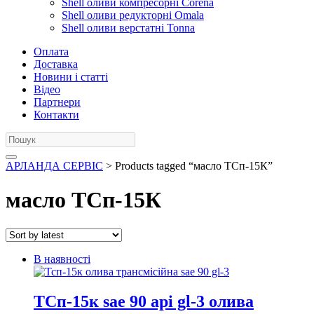
Shell оливи компресорні Corena
Shell оливи редукторні Omala
Shell оливи верстатні Tonna
Оплата
Доставка
Новини і статті
Відео
Партнери
Контакти
АРЛАНДА СЕРВІС
> Products tagged “масло ТСп-15К”
масло ТСп-15К
В наявності
ТСп-15к sae 90 api gl-3 олива