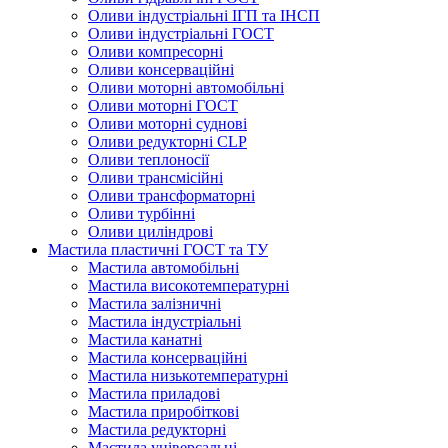
Оливи індустріальні ІГП та ІНСП
Оливи індустріальні ГОСТ
Оливи компресорні
Оливи консерваційні
Оливи моторні автомобільні
Оливи моторні ГОСТ
Оливи моторні суднові
Оливи редукторні CLP
Оливи теплоносії
Оливи трансмісійні
Оливи трансформаторні
Оливи турбінні
Оливи циліндрові
Мастила пластичні ГОСТ та ТУ
Мастила автомобільні
Мастила високотемпературні
Мастила залізничні
Мастила індустріальні
Мастила канатні
Мастила консерваційні
Мастила низькотемпературні
Мастила приладові
Мастила приробіткові
Мастила редукторні
Мастила універсальні