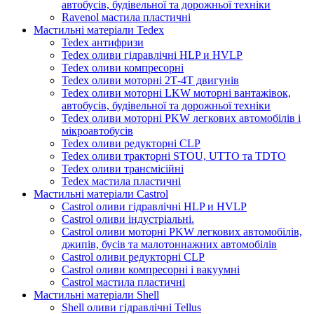
автобусів, будівельної та дорожньої техніки
Ravenol мастила пластичні
Мастильні матеріали Tedex
Tedex антифризи
Tedex оливи гідравлічні HLP и HVLP
Tedex оливи компресорні
Tedex оливи моторні 2Т-4Т двигунів
Tedex оливи моторні LKW моторні вантажівок,
автобусів, будівельної та дорожньої техніки
Tedex оливи моторні PKW легкових автомобілів і
мікроавтобусів
Tedex оливи редукторні CLP
Tedex оливи тракторні STOU, UTTO та TDTO
Tedex оливи трансмісійні
Tedex мастила пластичні
Мастильні матеріали Castrol
Castrol оливи гідравлічні HLP и HVLP
Castrol оливи індустріальні.
Castrol оливи моторні PKW легкових автомобілів,
джипів, бусів та малотоннажних автомобілів
Castrol оливи редукторні CLP
Castrol оливи компресорні і вакуумні
Castrol мастила пластичні
Мастильні матеріали Shell
Shell оливи гідравлічні Tellus