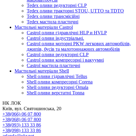
Tedex оливи редукторні CLP
Tedex оливи тракторні STOU, UTTO та TDTO
Tedex оливи трансмісійні
Tedex мастила пластичні
Мастильні матеріали Castrol
Castrol оливи гідравлічні HLP и HVLP
Castrol оливи індустріальні.
Castrol оливи моторні PKW легкових автомобілів,
джипів, бусів та малотоннажних автомобілів
Castrol оливи редукторні CLP
Castrol оливи компресорні і вакуумні
Castrol мастила пластичні
Мастильні матеріали Shell
Shell оливи гідравлічні Tellus
Shell оливи компресорні Corena
Shell оливи редукторні Omala
Shell оливи верстатні Tonna
НК ЛОК
Київ, вул. Святошинська, 20
+38(066) 06 07 800
+38(068) 06 07 800
+38(093) 133 33 86
+38(098) 133 33 86
arlanda@ukr.net