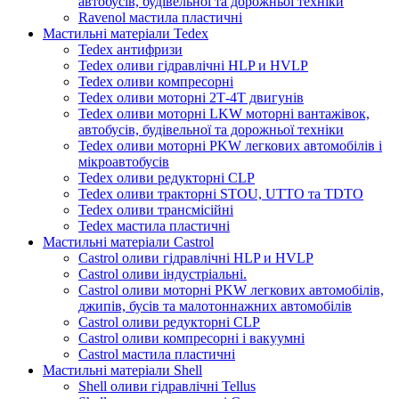
автобусів, будівельної та дорожньої техніки
Ravenol мастила пластичні
Мастильні матеріали Tedex
Tedex антифризи
Tedex оливи гідравлічні HLP и HVLP
Tedex оливи компресорні
Tedex оливи моторні 2Т-4Т двигунів
Tedex оливи моторні LKW моторні вантажівок,
автобусів, будівельної та дорожньої техніки
Tedex оливи моторні PKW легкових автомобілів і
мікроавтобусів
Tedex оливи редукторні CLP
Tedex оливи тракторні STOU, UTTO та TDTO
Tedex оливи трансмісійні
Tedex мастила пластичні
Мастильні матеріали Castrol
Castrol оливи гідравлічні HLP и HVLP
Castrol оливи індустріальні.
Castrol оливи моторні PKW легкових автомобілів,
джипів, бусів та малотоннажних автомобілів
Castrol оливи редукторні CLP
Castrol оливи компресорні і вакуумні
Castrol мастила пластичні
Мастильні матеріали Shell
Shell оливи гідравлічні Tellus