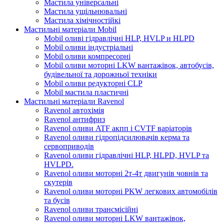
Мастила універсальні
Мастила ущільнювальні
Мастила хімічностійкі
Мастильні матеріали Mobil
Mobil оливі гідравлічні HLP, HVLP и HLPD
Mobil оливи індустріальні
Mobil оливи компресорні
Mobil оливи моторні LKW вантажівок, автобусів,
будівельної та дорожньої техніки
Mobil оливи редукторні CLP
Mobil мастила пластичні
Мастильні матеріали Ravenol
Ravenol автохімія
Ravenol антифриз
Ravenol оливи ATF акпп і CVTF варіаторів
Ravenol оливи гідропідсилювачів керма та
сервоприводів
Ravenol оливи гідравлічні HLP, HLPD, HVLP та
HVLPD.
Ravenol оливи моторні 2т-4т двигунів човнів та
скутерів
Ravenol оливи моторні PKW легкових автомобілів
та бусів
Ravenol оливи трансмісійні
Ravenol оливи моторні LKW вантажівок,