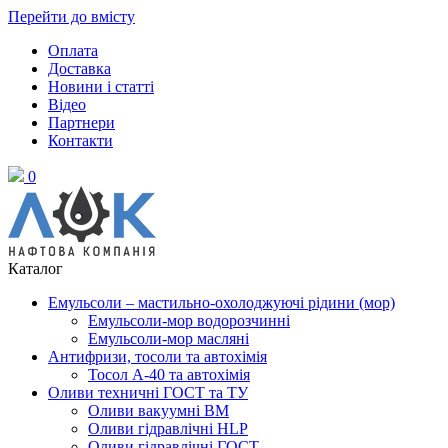
Перейти до вмісту
Оплата
Доставка
Новини і статті
Відео
Партнери
Контакти
0
Каталог
Емульсоли – мастильно-охолоджуючі рідини (мор)
Емульсоли-мор водорозчинні
Емульсоли-мор масляні
Антифризи, тосоли та автохімія
Тосол А-40 та автохімія
Оливи техничні ГОСТ та ТУ
Оливи вакуумні ВМ
Оливи гідравлічні HLP
Оливи гідравлічні ГОСТ