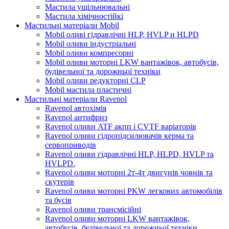
Мастила ущільнювальні
Мастила хімічностійкі
Мастильні матеріали Mobil
Mobil оливі гідравлічні HLP, HVLP и HLPD
Mobil оливи індустріальні
Mobil оливи компресорні
Mobil оливи моторні LKW вантажівок, автобусів,
будівельної та дорожньої техніки
Mobil оливи редукторні CLP
Mobil мастила пластичні
Мастильні матеріали Ravenol
Ravenol автохімія
Ravenol антифриз
Ravenol оливи ATF акпп і CVTF варіаторів
Ravenol оливи гідропідсилювачів керма та
сервоприводів
Ravenol оливи гідравлічні HLP, HLPD, HVLP та
HVLPD.
Ravenol оливи моторні 2т-4т двигунів човнів та
скутерів
Ravenol оливи моторні PKW легкових автомобілів
та бусів
Ravenol оливи трансмісійні
Ravenol оливи моторні LKW вантажівок,
автобусів, будівельної та дорожньої техніки