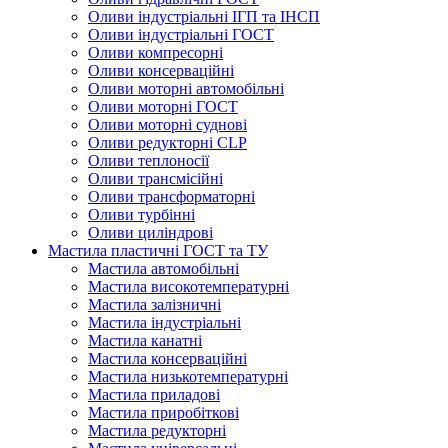
Оливи індустріальні ІГП та ІНСП
Оливи індустріальні ГОСТ
Оливи компресорні
Оливи консерваційні
Оливи моторні автомобільні
Оливи моторні ГОСТ
Оливи моторні суднові
Оливи редукторні CLP
Оливи теплоносії
Оливи трансмісійні
Оливи трансформаторні
Оливи турбінні
Оливи циліндрові
Мастила пластичні ГОСТ та ТУ
Мастила автомобільні
Мастила високотемпературні
Мастила залізничні
Мастила індустріальні
Мастила канатні
Мастила консерваційні
Мастила низькотемпературні
Мастила приладові
Мастила приробіткові
Мастила редукторні