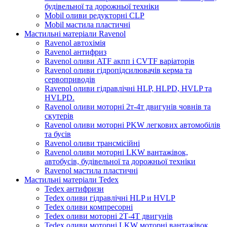
будівельної та дорожньої техніки
Mobil оливи редукторні CLP
Mobil мастила пластичні
Мастильні матеріали Ravenol
Ravenol автохімія
Ravenol антифриз
Ravenol оливи ATF акпп і CVTF варіаторів
Ravenol оливи гідропідсилювачів керма та
сервоприводів
Ravenol оливи гідравлічні HLP, HLPD, HVLP та
HVLPD.
Ravenol оливи моторні 2т-4т двигунів човнів та
скутерів
Ravenol оливи моторні PKW легкових автомобілів
та бусів
Ravenol оливи трансмісійні
Ravenol оливи моторні LKW вантажівок,
автобусів, будівельної та дорожньої техніки
Ravenol мастила пластичні
Мастильні матеріали Tedex
Tedex антифризи
Tedex оливи гідравлічні HLP и HVLP
Tedex оливи компресорні
Tedex оливи моторні 2Т-4Т двигунів
Tedex оливи моторні LKW моторні вантажівок,