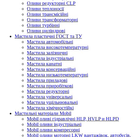
Оливи редукторні CLP
Оливи теплоносії
Оливи трансмісійні
Оливи трансформаторні
Оливи турбінні
Оливи циліндрові
Мастила пластичні ГОСТ та ТУ
Мастила автомобільні
Мастила високотемпературні
Мастила залізничні
Мастила індустріальні
Мастила канатні
Мастила консерваційні
Мастила низькотемпературні
Мастила приладові
Мастила приробіткові
Мастила редукторні
Мастила універсальні
Мастила ущільнювальні
Мастила хімічностійкі
Мастильні матеріали Mobil
Mobil оливі гідравлічні HLP, HVLP и HLPD
Mobil оливи індустріальні
Mobil оливи компресорні
Mobil оливи моторні LKW вантажівок, автобусів,