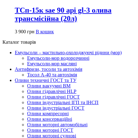
ТСп-15к sae 90 api gl-3 олива
трансмісійна (20л)
3 900
грн
В кошик
Каталог товарів
Емульсоли – мастильно-охолоджуючі рідини (мор)
Емульсоли-мор водорозчинні
Емульсоли-мор масляні
Антифризи, тосоли та автохімія
Тосол А-40 та автохімія
Оливи техничні ГОСТ та ТУ
Оливи вакуумні ВМ
Оливи гідравлічні HLP
Оливи гідравлічні ГОСТ
Оливи індустріальні ІГП та ІНСП
Оливи індустріальні ГОСТ
Оливи компресорні
Оливи консерваційні
Оливи моторні автомобільні
Оливи моторні ГОСТ
Оливи моторні суднові