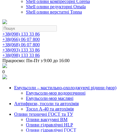
Shell оливи компресорні Corena
Shell оливи редукторні Omala
Shell оливи верстатні Tonna
+38(098) 133 33 86
+38(066) 06 07 800
+38(068) 06 07 800
+38(093) 133 33 86
+38(098) 133 33 86
Працюємо: Пн-Пт з 9:00 до 16:00
0
Емульсоли – мастильно-охолоджуючі рідини (мор)
Емульсоли-мор водорозчинні
Емульсоли-мор масляні
Антифризи, тосоли та автохімія
Тосол А-40 та автохімія
Оливи техничні ГОСТ та ТУ
Оливи вакуумні ВМ
Оливи гідравлічні HLP
Оливи гідравлічні ГОСТ