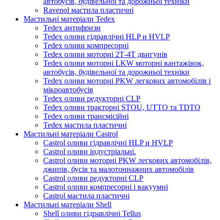
автобусів, будівельної та дорожньої техніки
Ravenol мастила пластичні
Мастильні матеріали Tedex
Tedex антифризи
Tedex оливи гідравлічні HLP и HVLP
Tedex оливи компресорні
Tedex оливи моторні 2Т-4Т двигунів
Tedex оливи моторні LKW моторні вантажівок,
автобусів, будівельної та дорожньої техніки
Tedex оливи моторні PKW легкових автомобілів і
мікроавтобусів
Tedex оливи редукторні CLP
Tedex оливи тракторні STOU, UTTO та TDTO
Tedex оливи трансмісійні
Tedex мастила пластичні
Мастильні матеріали Castrol
Castrol оливи гідравлічні HLP и HVLP
Castrol оливи індустріальні.
Castrol оливи моторні PKW легкових автомобілів,
джипів, бусів та малотоннажних автомобілів
Castrol оливи редукторні CLP
Castrol оливи компресорні і вакуумні
Castrol мастила пластичні
Мастильні матеріали Shell
Shell оливи гідравлічні Tellus