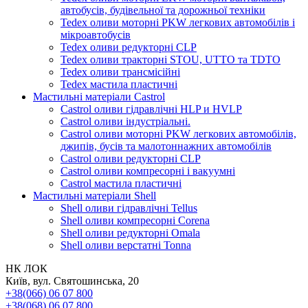
автобусів, будівельної та дорожньої техніки
Tedex оливи моторні PKW легкових автомобілів і
мікроавтобусів
Tedex оливи редукторні CLP
Tedex оливи тракторні STOU, UTTO та TDTO
Tedex оливи трансмісійні
Tedex мастила пластичні
Мастильні матеріали Castrol
Castrol оливи гідравлічні HLP и HVLP
Castrol оливи індустріальні.
Castrol оливи моторні PKW легкових автомобілів,
джипів, бусів та малотоннажних автомобілів
Castrol оливи редукторні CLP
Castrol оливи компресорні і вакуумні
Castrol мастила пластичні
Мастильні матеріали Shell
Shell оливи гідравлічні Tellus
Shell оливи компресорні Corena
Shell оливи редукторні Omala
Shell оливи верстатні Tonna
НК ЛОК
Київ, вул. Святошинська, 20
+38(066) 06 07 800
+38(068) 06 07 800