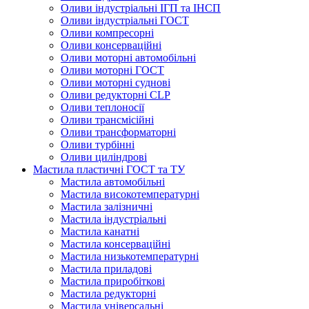
Оливи індустріальні ІГП та ІНСП
Оливи індустріальні ГОСТ
Оливи компресорні
Оливи консерваційні
Оливи моторні автомобільні
Оливи моторні ГОСТ
Оливи моторні суднові
Оливи редукторні CLP
Оливи теплоносії
Оливи трансмісійні
Оливи трансформаторні
Оливи турбінні
Оливи циліндрові
Мастила пластичні ГОСТ та ТУ
Мастила автомобільні
Мастила високотемпературні
Мастила залізничні
Мастила індустріальні
Мастила канатні
Мастила консерваційні
Мастила низькотемпературні
Мастила приладові
Мастила приробіткові
Мастила редукторні
Мастила універсальні