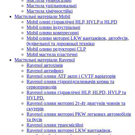
Мастила універсальні
Мастила ущільнювальні
Мастила хімічностійкі
Мастильні матеріали Mobil
Mobil оливі гідравлічні HLP, HVLP и HLPD
Mobil оливи індустріальні
Mobil оливи компресорні
Mobil оливи моторні LKW вантажівок, автобусів,
будівельної та дорожньої техніки
Mobil оливи редукторні CLP
Mobil мастила пластичні
Мастильні матеріали Ravenol
Ravenol автохімія
Ravenol антифриз
Ravenol оливи ATF акпп і CVTF варіаторів
Ravenol оливи гідропідсилювачів керма та
сервоприводів
Ravenol оливи гідравлічні HLP, HLPD, HVLP та
HVLPD.
Ravenol оливи моторні 2т-4т двигунів човнів та
скутерів
Ravenol оливи моторні PKW легкових автомобілів
та бусів
Ravenol оливи трансмісійні
Ravenol оливи моторні LKW вантажівок,