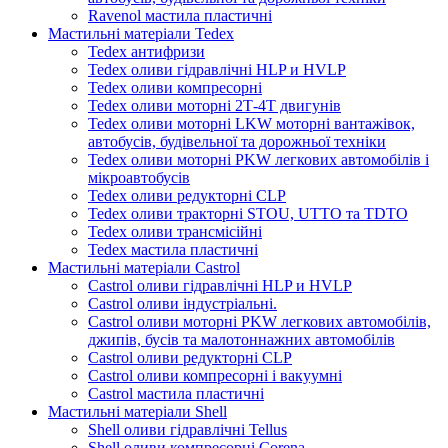
Ravenol мастила пластичні
Мастильні матеріали Tedex
Tedex антифризи
Tedex оливи гідравлічні HLP и HVLP
Tedex оливи компресорні
Tedex оливи моторні 2Т-4Т двигунів
Tedex оливи моторні LKW моторні вантажівок,
автобусів, будівельної та дорожньої техніки
Tedex оливи моторні PKW легкових автомобілів і
мікроавтобусів
Tedex оливи редукторні CLP
Tedex оливи тракторні STOU, UTTO та TDTO
Tedex оливи трансмісійні
Tedex мастила пластичні
Мастильні матеріали Castrol
Castrol оливи гідравлічні HLP и HVLP
Castrol оливи індустріальні.
Castrol оливи моторні PKW легкових автомобілів,
джипів, бусів та малотоннажних автомобілів
Castrol оливи редукторні CLP
Castrol оливи компресорні і вакуумні
Castrol мастила пластичні
Мастильні матеріали Shell
Shell оливи гідравлічні Tellus
Shell оливи компресорні Corena