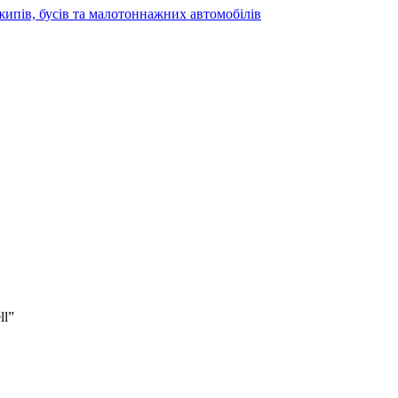
жипів, бусів та малотоннажних автомобілів
ll”