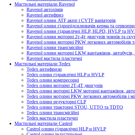
Мастильні матеріали Ravenol
Ravenol автохімія
Ravenol антифриз
Ravenol оливи ATF акпп і CVTF варіаторів
Ravenol оливи гідропідсилювачів керма та сервопри
Ravenol оливи гідравлічні HLP, HLPD, HVLP та H
Ravenol оливи моторні 2т-4т двигунів човнів та ску
Ravenol оливи моторні PKW легкових автомобілів та
Ravenol оливи трансмісійні
Ravenol оливи моторні LKW вантажівок, автобусів, 
Ravenol мастила пластичні
Мастильні матеріали Tedex
Tedex антифризи
Tedex оливи гідравлічні HLP и HVLP
Tedex оливи компресорні
Tedex оливи моторні 2Т-4Т двигунів
Tedex оливи моторні LKW моторні вантажівок, автоб
Tedex оливи моторні PKW легкових автомобілів і мі
Tedex оливи редукторні CLP
Tedex оливи тракторні STOU, UTTO та TDTO
Tedex оливи трансмісійні
Tedex мастила пластичні
Мастильні матеріали Castrol
Castrol оливи гідравлічні HLP и HVLP
Castrol оливи індустріальні.