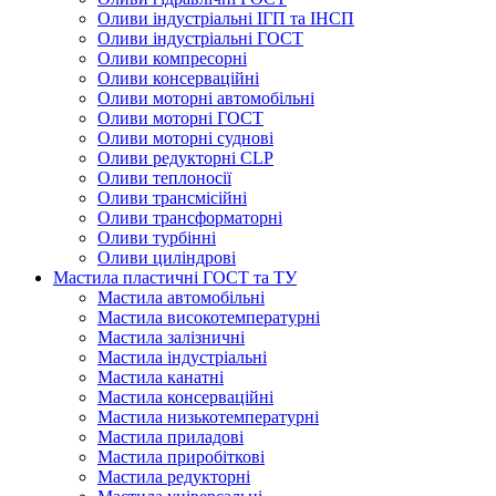
Оливи індустріальні ІГП та ІНСП
Оливи індустріальні ГОСТ
Оливи компресорні
Оливи консерваційні
Оливи моторні автомобільні
Оливи моторні ГОСТ
Оливи моторні суднові
Оливи редукторні CLP
Оливи теплоносії
Оливи трансмісійні
Оливи трансформаторні
Оливи турбінні
Оливи циліндрові
Мастила пластичні ГОСТ та ТУ
Мастила автомобільні
Мастила високотемпературні
Мастила залізничні
Мастила індустріальні
Мастила канатні
Мастила консерваційні
Мастила низькотемпературні
Мастила приладові
Мастила приробіткові
Мастила редукторні