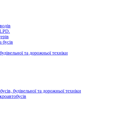
водів
VLPD.
терів
 бусів
будівельної та дорожньої техніки
усів, будівельної та дорожньої техніки
кроавтобусів