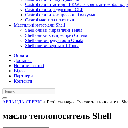
Castrol оливи моторні PKW легкових автомобілів, д
Castrol оливи редукторні CLP
Castrol оливи компресорні і вакуумні
Castrol мастила пластичні
Мастильні матеріали Shell
Shell оливи гідравлічні Tellus
Shell оливи компресорні Corena
Shell оливи редукторні Omala
Shell оливи верстатні Tonna
Оплата
Доставка
Новини і статті
Відео
Партнери
Контакти
АРЛАНДА СЕРВІС
> Products tagged “масло теплоноситель She
масло теплоноситель Shell