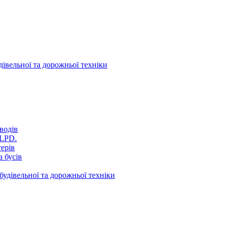
дівельної та дорожньої техніки
водів
VLPD.
терів
 бусів
будівельної та дорожньої техніки