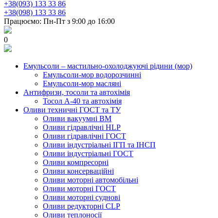
+38(093) 133 33 86
+38(098) 133 33 86
Працюємо: Пн-Пт з 9:00 до 16:00
0
Емульсоли – мастильно-охолоджуючі рідини (мор)
Емульсоли-мор водорозчинні
Емульсоли-мор масляні
Антифризи, тосоли та автохімія
Тосол А-40 та автохімія
Оливи техничні ГОСТ та ТУ
Оливи вакуумні ВМ
Оливи гідравлічні HLP
Оливи гідравлічні ГОСТ
Оливи індустріальні ІГП та ІНСП
Оливи індустріальні ГОСТ
Оливи компресорні
Оливи консерваційні
Оливи моторні автомобільні
Оливи моторні ГОСТ
Оливи моторні суднові
Оливи редукторні CLP
Оливи теплоносії