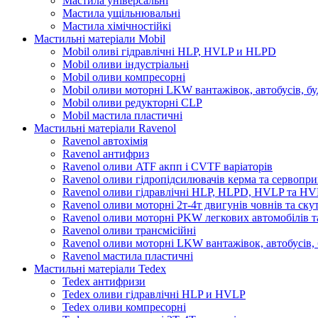
Мастила універсальні
Мастила ущільнювальні
Мастила хімічностійкі
Мастильні матеріали Mobil
Mobil оливі гідравлічні HLP, HVLP и HLPD
Mobil оливи індустріальні
Mobil оливи компресорні
Mobil оливи моторні LKW вантажівок, автобусів, бу
Mobil оливи редукторні CLP
Mobil мастила пластичні
Мастильні матеріали Ravenol
Ravenol автохімія
Ravenol антифриз
Ravenol оливи ATF акпп і CVTF варіаторів
Ravenol оливи гідропідсилювачів керма та сервопри
Ravenol оливи гідравлічні HLP, HLPD, HVLP та H
Ravenol оливи моторні 2т-4т двигунів човнів та ску
Ravenol оливи моторні PKW легкових автомобілів та
Ravenol оливи трансмісійні
Ravenol оливи моторні LKW вантажівок, автобусів, 
Ravenol мастила пластичні
Мастильні матеріали Tedex
Tedex антифризи
Tedex оливи гідравлічні HLP и HVLP
Tedex оливи компресорні