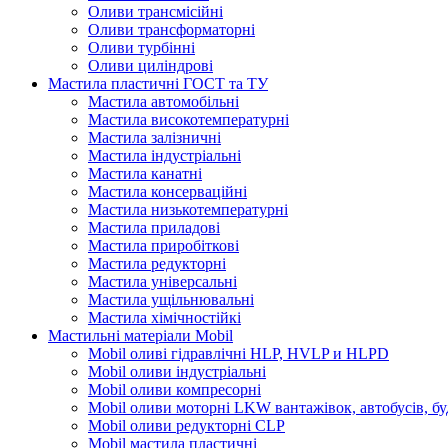
Оливи трансмісійні
Оливи трансформаторні
Оливи турбінні
Оливи циліндрові
Мастила пластичні ГОСТ та ТУ
Мастила автомобільні
Мастила високотемпературні
Мастила залізничні
Мастила індустріальні
Мастила канатні
Мастила консерваційні
Мастила низькотемпературні
Мастила приладові
Мастила приробіткові
Мастила редукторні
Мастила універсальні
Мастила ущільнювальні
Мастила хімічностійкі
Мастильні матеріали Mobil
Mobil оливі гідравлічні HLP, HVLP и HLPD
Mobil оливи індустріальні
Mobil оливи компресорні
Mobil оливи моторні LKW вантажівок, автобусів, бу
Mobil оливи редукторні CLP
Mobil мастила пластичні