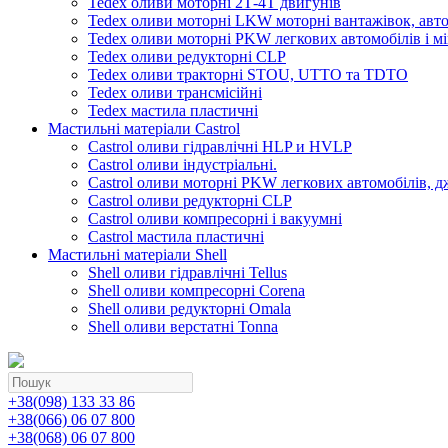
Tedex оливи моторні 2Т-4Т двигунів
Tedex оливи моторні LKW моторні вантажівок, автоб
Tedex оливи моторні PKW легкових автомобілів і мі
Tedex оливи редукторні CLP
Tedex оливи тракторні STOU, UTTO та TDTO
Tedex оливи трансмісійні
Tedex мастила пластичні
Мастильні матеріали Castrol
Castrol оливи гідравлічні HLP и HVLP
Castrol оливи індустріальні.
Castrol оливи моторні PKW легкових автомобілів, д
Castrol оливи редукторні CLP
Castrol оливи компресорні і вакуумні
Castrol мастила пластичні
Мастильні матеріали Shell
Shell оливи гідравлічні Tellus
Shell оливи компресорні Corena
Shell оливи редукторні Omala
Shell оливи верстатні Tonna
+38(098) 133 33 86
+38(066) 06 07 800
+38(068) 06 07 800