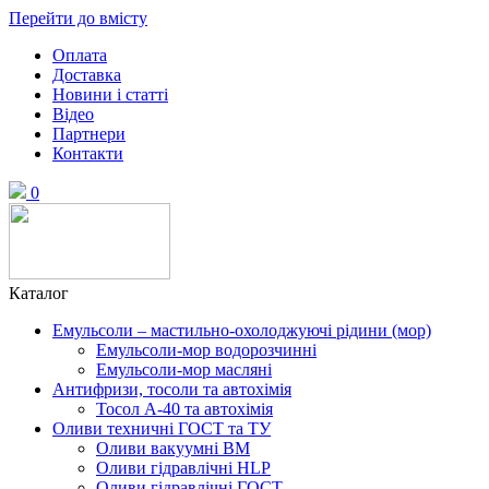
Перейти до вмісту
Оплата
Доставка
Новини і статті
Відео
Партнери
Контакти
0
Каталог
Емульсоли – мастильно-охолоджуючі рідини (мор)
Емульсоли-мор водорозчинні
Емульсоли-мор масляні
Антифризи, тосоли та автохімія
Тосол А-40 та автохімія
Оливи техничні ГОСТ та ТУ
Оливи вакуумні ВМ
Оливи гідравлічні HLP
Оливи гідравлічні ГОСТ