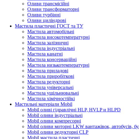
Оливи трансмісійні
Оливи трансформаторні
Оливи турбінні
Оливи циліндрові
Мастила пластичні ГОСТ та ТУ
Мастила автомобільні
Мастила високотемпературні
Мастила залізничні
Мастила індустріальні
Мастила канатні
Мастила консерваційні
Мастила низькотемпературні
Мастила приладові
Мастила приробіткові
Мастила редукторні
Мастила універсальні
Мастила ущільнювальні
Мастила хімічностійкі
Мастильні матеріали Mobil
Mobil оливі гідравлічні HLP, HVLP и HLPD
Mobil оливи індустріальні
Mobil оливи компресорні
Mobil оливи моторні LKW вантажівок, автобусів, бу
Mobil оливи редукторні CLP
Mobil мастила пластичні