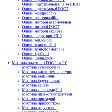
Оливи індустріальні ІГП та ІНСП
Оливи індустріальні ГОСТ
Оливи компресорні
Оливи консерваційні
Оливи моторні автомобільні
Оливи моторні ГОСТ
Оливи моторні суднові
Оливи редукторні CLP
Оливи теплоносії
Оливи трансмісійні
Оливи трансформаторні
Оливи турбінні
Оливи циліндрові
Мастила пластичні ГОСТ та ТУ
Мастила автомобільні
Мастила високотемпературні
Мастила залізничні
Мастила індустріальні
Мастила канатні
Мастила консерваційні
Мастила низькотемпературні
Мастила приладові
Мастила приробіткові
Мастила редукторні