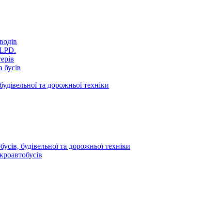
водів
VLPD.
терів
 бусів
будівельної та дорожньої техніки
усів, будівельної та дорожньої техніки
кроавтобусів