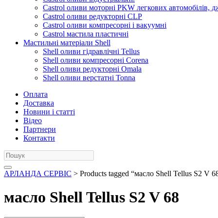
Castrol оливи моторні PKW легкових автомобілів, д
Castrol оливи редукторні CLP
Castrol оливи компресорні і вакуумні
Castrol мастила пластичні
Мастильні матеріали Shell
Shell оливи гідравлічні Tellus
Shell оливи компресорні Corena
Shell оливи редукторні Omala
Shell оливи верстатні Tonna
Оплата
Доставка
Новини і статті
Відео
Партнери
Контакти
АРЛАНДА СЕРВІС
> Products tagged “масло Shell Tellus S2 V 6
масло Shell Tellus S2 V 68