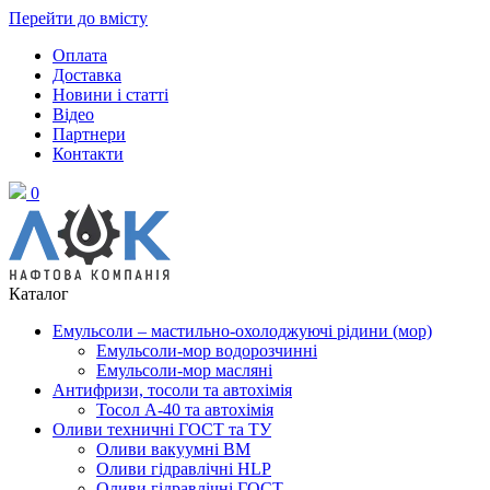
Перейти до вмісту
Оплата
Доставка
Новини і статті
Відео
Партнери
Контакти
0
Каталог
Емульсоли – мастильно-охолоджуючі рідини (мор)
Емульсоли-мор водорозчинні
Емульсоли-мор масляні
Антифризи, тосоли та автохімія
Тосол А-40 та автохімія
Оливи техничні ГОСТ та ТУ
Оливи вакуумні ВМ
Оливи гідравлічні HLP
Оливи гідравлічні ГОСТ