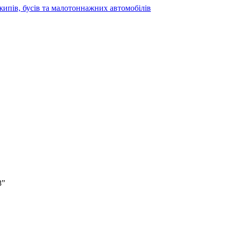
жипів, бусів та малотоннажних автомобілів
8”