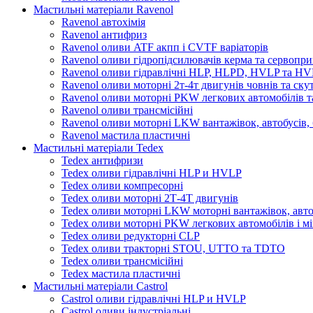
Мастильні матеріали Ravenol
Ravenol автохімія
Ravenol антифриз
Ravenol оливи ATF акпп і CVTF варіаторів
Ravenol оливи гідропідсилювачів керма та сервопри
Ravenol оливи гідравлічні HLP, HLPD, HVLP та H
Ravenol оливи моторні 2т-4т двигунів човнів та ску
Ravenol оливи моторні PKW легкових автомобілів та
Ravenol оливи трансмісійні
Ravenol оливи моторні LKW вантажівок, автобусів, 
Ravenol мастила пластичні
Мастильні матеріали Tedex
Tedex антифризи
Tedex оливи гідравлічні HLP и HVLP
Tedex оливи компресорні
Tedex оливи моторні 2Т-4Т двигунів
Tedex оливи моторні LKW моторні вантажівок, автоб
Tedex оливи моторні PKW легкових автомобілів і мі
Tedex оливи редукторні CLP
Tedex оливи тракторні STOU, UTTO та TDTO
Tedex оливи трансмісійні
Tedex мастила пластичні
Мастильні матеріали Castrol
Castrol оливи гідравлічні HLP и HVLP
Castrol оливи індустріальні.