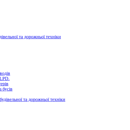
дівельної та дорожньої техніки
водів
VLPD.
терів
 бусів
будівельної та дорожньої техніки