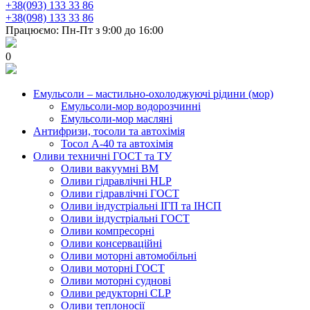
+38(093) 133 33 86
+38(098) 133 33 86
Працюємо: Пн-Пт з 9:00 до 16:00
0
Емульсоли – мастильно-охолоджуючі рідини (мор)
Емульсоли-мор водорозчинні
Емульсоли-мор масляні
Антифризи, тосоли та автохімія
Тосол А-40 та автохімія
Оливи техничні ГОСТ та ТУ
Оливи вакуумні ВМ
Оливи гідравлічні HLP
Оливи гідравлічні ГОСТ
Оливи індустріальні ІГП та ІНСП
Оливи індустріальні ГОСТ
Оливи компресорні
Оливи консерваційні
Оливи моторні автомобільні
Оливи моторні ГОСТ
Оливи моторні суднові
Оливи редукторні CLP
Оливи теплоносії