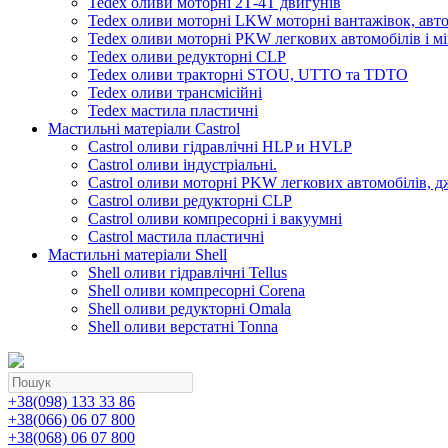
Tedex оливи моторні 2Т-4Т двигунів
Tedex оливи моторні LKW моторні вантажівок, автоб
Tedex оливи моторні PKW легкових автомобілів і мі
Tedex оливи редукторні CLP
Tedex оливи тракторні STOU, UTTO та TDTO
Tedex оливи трансмісійні
Tedex мастила пластичні
Мастильні матеріали Castrol
Castrol оливи гідравлічні HLP и HVLP
Castrol оливи індустріальні.
Castrol оливи моторні PKW легкових автомобілів, д
Castrol оливи редукторні CLP
Castrol оливи компресорні і вакуумні
Castrol мастила пластичні
Мастильні матеріали Shell
Shell оливи гідравлічні Tellus
Shell оливи компресорні Corena
Shell оливи редукторні Omala
Shell оливи верстатні Tonna
+38(098) 133 33 86
+38(066) 06 07 800
+38(068) 06 07 800