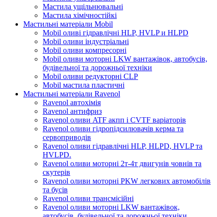
Мастила ущільнювальні
Мастила хімічностійкі
Мастильні матеріали Mobil
Mobil оливі гідравлічні HLP, HVLP и HLPD
Mobil оливи індустріальні
Mobil оливи компресорні
Mobil оливи моторні LKW вантажівок, автобусів,
будівельної та дорожньої техніки
Mobil оливи редукторні CLP
Mobil мастила пластичні
Мастильні матеріали Ravenol
Ravenol автохімія
Ravenol антифриз
Ravenol оливи ATF акпп і CVTF варіаторів
Ravenol оливи гідропідсилювачів керма та
сервоприводів
Ravenol оливи гідравлічні HLP, HLPD, HVLP та
HVLPD.
Ravenol оливи моторні 2т-4т двигунів човнів та
скутерів
Ravenol оливи моторні PKW легкових автомобілів
та бусів
Ravenol оливи трансмісійні
Ravenol оливи моторні LKW вантажівок,
автобусів, будівельної та дорожньої техніки