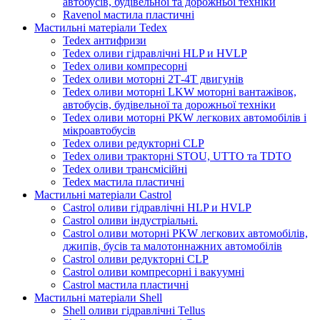
автобусів, будівельної та дорожньої техніки
Ravenol мастила пластичні
Мастильні матеріали Tedex
Tedex антифризи
Tedex оливи гідравлічні HLP и HVLP
Tedex оливи компресорні
Tedex оливи моторні 2Т-4Т двигунів
Tedex оливи моторні LKW моторні вантажівок,
автобусів, будівельної та дорожньої техніки
Tedex оливи моторні PKW легкових автомобілів і
мікроавтобусів
Tedex оливи редукторні CLP
Tedex оливи тракторні STOU, UTTO та TDTO
Tedex оливи трансмісійні
Tedex мастила пластичні
Мастильні матеріали Castrol
Castrol оливи гідравлічні HLP и HVLP
Castrol оливи індустріальні.
Castrol оливи моторні PKW легкових автомобілів,
джипів, бусів та малотоннажних автомобілів
Castrol оливи редукторні CLP
Castrol оливи компресорні і вакуумні
Castrol мастила пластичні
Мастильні матеріали Shell
Shell оливи гідравлічні Tellus