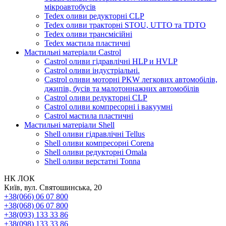
мікроавтобусів
Tedex оливи редукторні CLP
Tedex оливи тракторні STOU, UTTO та TDTO
Tedex оливи трансмісійні
Tedex мастила пластичні
Мастильні матеріали Castrol
Castrol оливи гідравлічні HLP и HVLP
Castrol оливи індустріальні.
Castrol оливи моторні PKW легкових автомобілів,
джипів, бусів та малотоннажних автомобілів
Castrol оливи редукторні CLP
Castrol оливи компресорні і вакуумні
Castrol мастила пластичні
Мастильні матеріали Shell
Shell оливи гідравлічні Tellus
Shell оливи компресорні Corena
Shell оливи редукторні Omala
Shell оливи верстатні Tonna
НК ЛОК
Київ, вул. Святошинська, 20
+38(066) 06 07 800
+38(068) 06 07 800
+38(093) 133 33 86
+38(098) 133 33 86