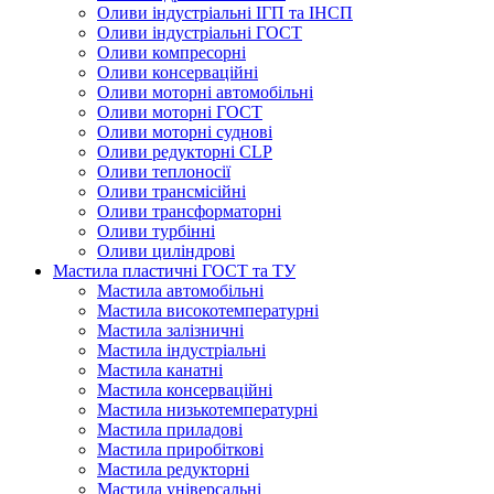
Оливи індустріальні ІГП та ІНСП
Оливи індустріальні ГОСТ
Оливи компресорні
Оливи консерваційні
Оливи моторні автомобільні
Оливи моторні ГОСТ
Оливи моторні суднові
Оливи редукторні CLP
Оливи теплоносії
Оливи трансмісійні
Оливи трансформаторні
Оливи турбінні
Оливи циліндрові
Мастила пластичні ГОСТ та ТУ
Мастила автомобільні
Мастила високотемпературні
Мастила залізничні
Мастила індустріальні
Мастила канатні
Мастила консерваційні
Мастила низькотемпературні
Мастила приладові
Мастила приробіткові
Мастила редукторні
Мастила універсальні