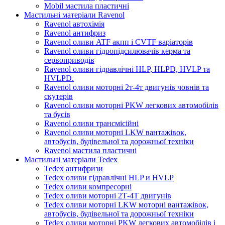
Mobil мастила пластичні
Мастильні матеріали Ravenol
Ravenol автохімія
Ravenol антифриз
Ravenol оливи ATF акпп і CVTF варіаторів
Ravenol оливи гідропідсилювачів керма та
сервоприводів
Ravenol оливи гідравлічні HLP, HLPD, HVLP та
HVLPD.
Ravenol оливи моторні 2т-4т двигунів човнів та
скутерів
Ravenol оливи моторні PKW легкових автомобілів
та бусів
Ravenol оливи трансмісійні
Ravenol оливи моторні LKW вантажівок,
автобусів, будівельної та дорожньої техніки
Ravenol мастила пластичні
Мастильні матеріали Tedex
Tedex антифризи
Tedex оливи гідравлічні HLP и HVLP
Tedex оливи компресорні
Tedex оливи моторні 2Т-4Т двигунів
Tedex оливи моторні LKW моторні вантажівок,
автобусів, будівельної та дорожньої техніки
Tedex оливи моторні PKW легкових автомобілів і