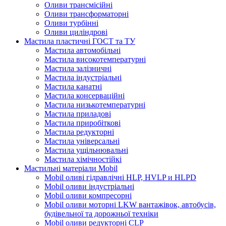
Оливи трансмісійні
Оливи трансформаторні
Оливи турбінні
Оливи циліндрові
Мастила пластичні ГОСТ та ТУ
Мастила автомобільні
Мастила високотемпературні
Мастила залізничні
Мастила індустріальні
Мастила канатні
Мастила консерваційні
Мастила низькотемпературні
Мастила приладові
Мастила приробіткові
Мастила редукторні
Мастила універсальні
Мастила ущільнювальні
Мастила хімічностійкі
Мастильні матеріали Mobil
Mobil оливі гідравлічні HLP, HVLP и HLPD
Mobil оливи індустріальні
Mobil оливи компресорні
Mobil оливи моторні LKW вантажівок, автобусів,
будівельної та дорожньої техніки
Mobil оливи редукторні CLP