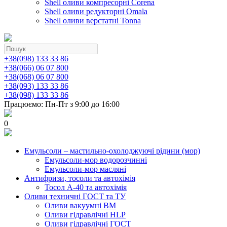
Shell оливи компресорні Corena
Shell оливи редукторні Omala
Shell оливи верстатні Tonna
+38(098) 133 33 86
+38(066) 06 07 800
+38(068) 06 07 800
+38(093) 133 33 86
+38(098) 133 33 86
Працюємо: Пн-Пт з 9:00 до 16:00
0
Емульсоли – мастильно-охолоджуючі рідини (мор)
Емульсоли-мор водорозчинні
Емульсоли-мор масляні
Антифризи, тосоли та автохімія
Тосол А-40 та автохімія
Оливи техничні ГОСТ та ТУ
Оливи вакуумні ВМ
Оливи гідравлічні HLP
Оливи гідравлічні ГОСТ