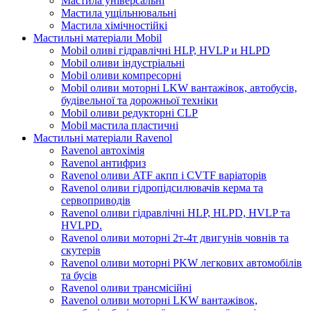
Мастила універсальні
Мастила ущільнювальні
Мастила хімічностійкі
Мастильні матеріали Mobil
Mobil оливі гідравлічні HLP, HVLP и HLPD
Mobil оливи індустріальні
Mobil оливи компресорні
Mobil оливи моторні LKW вантажівок, автобусів,
будівельної та дорожньої техніки
Mobil оливи редукторні CLP
Mobil мастила пластичні
Мастильні матеріали Ravenol
Ravenol автохімія
Ravenol антифриз
Ravenol оливи ATF акпп і CVTF варіаторів
Ravenol оливи гідропідсилювачів керма та
сервоприводів
Ravenol оливи гідравлічні HLP, HLPD, HVLP та
HVLPD.
Ravenol оливи моторні 2т-4т двигунів човнів та
скутерів
Ravenol оливи моторні PKW легкових автомобілів
та бусів
Ravenol оливи трансмісійні
Ravenol оливи моторні LKW вантажівок,