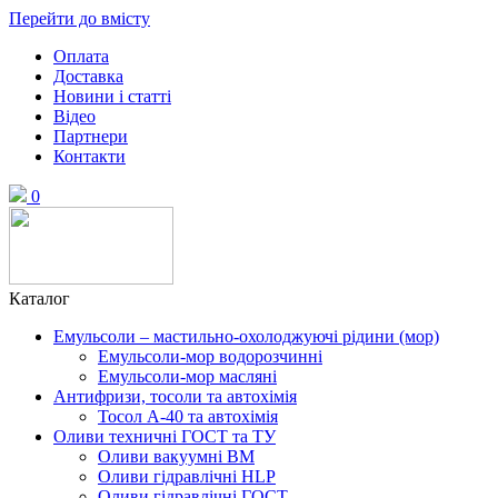
Перейти до вмісту
Оплата
Доставка
Новини і статті
Відео
Партнери
Контакти
0
Каталог
Емульсоли – мастильно-охолоджуючі рідини (мор)
Емульсоли-мор водорозчинні
Емульсоли-мор масляні
Антифризи, тосоли та автохімія
Тосол А-40 та автохімія
Оливи техничні ГОСТ та ТУ
Оливи вакуумні ВМ
Оливи гідравлічні HLP
Оливи гідравлічні ГОСТ