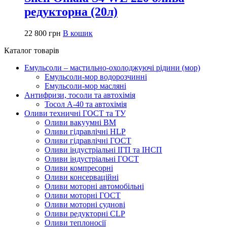
редукторна (20л)
22 800
грн
В кошик
Каталог товарів
Емульсоли – мастильно-охолоджуючі рідини (мор)
Емульсоли-мор водорозчинні
Емульсоли-мор масляні
Антифризи, тосоли та автохімія
Тосол А-40 та автохімія
Оливи техничні ГОСТ та ТУ
Оливи вакуумні ВМ
Оливи гідравлічні HLP
Оливи гідравлічні ГОСТ
Оливи індустріальні ІГП та ІНСП
Оливи індустріальні ГОСТ
Оливи компресорні
Оливи консерваційні
Оливи моторні автомобільні
Оливи моторні ГОСТ
Оливи моторні суднові
Оливи редукторні CLP
Оливи теплоносії