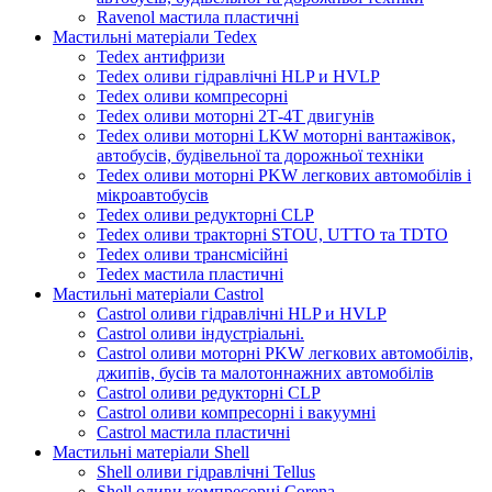
Ravenol мастила пластичні
Мастильні матеріали Tedex
Tedex антифризи
Tedex оливи гідравлічні HLP и HVLP
Tedex оливи компресорні
Tedex оливи моторні 2Т-4Т двигунів
Tedex оливи моторні LKW моторні вантажівок,
автобусів, будівельної та дорожньої техніки
Tedex оливи моторні PKW легкових автомобілів і
мікроавтобусів
Tedex оливи редукторні CLP
Tedex оливи тракторні STOU, UTTO та TDTO
Tedex оливи трансмісійні
Tedex мастила пластичні
Мастильні матеріали Castrol
Castrol оливи гідравлічні HLP и HVLP
Castrol оливи індустріальні.
Castrol оливи моторні PKW легкових автомобілів,
джипів, бусів та малотоннажних автомобілів
Castrol оливи редукторні CLP
Castrol оливи компресорні і вакуумні
Castrol мастила пластичні
Мастильні матеріали Shell
Shell оливи гідравлічні Tellus
Shell оливи компресорні Corena