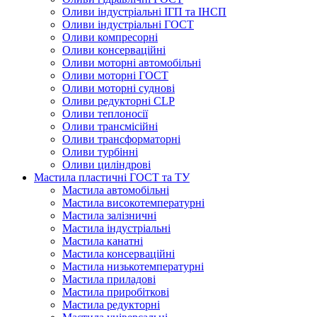
Оливи індустріальні ІГП та ІНСП
Оливи індустріальні ГОСТ
Оливи компресорні
Оливи консерваційні
Оливи моторні автомобільні
Оливи моторні ГОСТ
Оливи моторні суднові
Оливи редукторні CLP
Оливи теплоносії
Оливи трансмісійні
Оливи трансформаторні
Оливи турбінні
Оливи циліндрові
Мастила пластичні ГОСТ та ТУ
Мастила автомобільні
Мастила високотемпературні
Мастила залізничні
Мастила індустріальні
Мастила канатні
Мастила консерваційні
Мастила низькотемпературні
Мастила приладові
Мастила приробіткові
Мастила редукторні