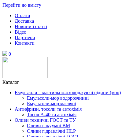
Перейти до вмісту
Оплата
Доставка
Новини і статті
Відео
Партнери
Контакти
0
Каталог
Емульсоли – мастильно-охолоджуючі рідини (мор)
Емульсоли-мор водорозчинні
Емульсоли-мор масляні
Антифризи, тосоли та автохімія
Тосол А-40 та автохімія
Оливи техничні ГОСТ та ТУ
Оливи вакуумні ВМ
Оливи гідравлічні HLP
Оливи гідравлічні ГОСТ