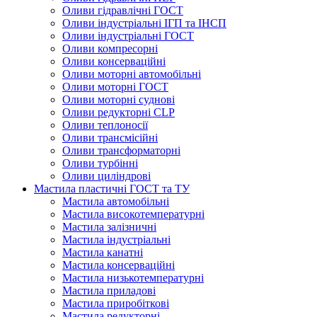
Оливи гідравлічні ГОСТ
Оливи індустріальні ІГП та ІНСП
Оливи індустріальні ГОСТ
Оливи компресорні
Оливи консерваційні
Оливи моторні автомобільні
Оливи моторні ГОСТ
Оливи моторні суднові
Оливи редукторні CLP
Оливи теплоносії
Оливи трансмісійні
Оливи трансформаторні
Оливи турбінні
Оливи циліндрові
Мастила пластичні ГОСТ та ТУ
Мастила автомобільні
Мастила високотемпературні
Мастила залізничні
Мастила індустріальні
Мастила канатні
Мастила консерваційні
Мастила низькотемпературні
Мастила приладові
Мастила приробіткові
Мастила редукторні