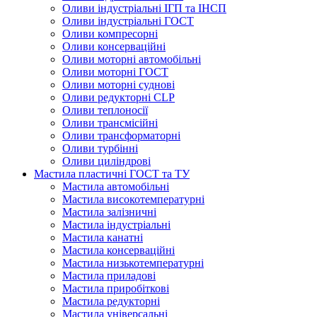
Оливи індустріальні ІГП та ІНСП
Оливи індустріальні ГОСТ
Оливи компресорні
Оливи консерваційні
Оливи моторні автомобільні
Оливи моторні ГОСТ
Оливи моторні суднові
Оливи редукторні CLP
Оливи теплоносії
Оливи трансмісійні
Оливи трансформаторні
Оливи турбінні
Оливи циліндрові
Мастила пластичні ГОСТ та ТУ
Мастила автомобільні
Мастила високотемпературні
Мастила залізничні
Мастила індустріальні
Мастила канатні
Мастила консерваційні
Мастила низькотемпературні
Мастила приладові
Мастила приробіткові
Мастила редукторні
Мастила універсальні