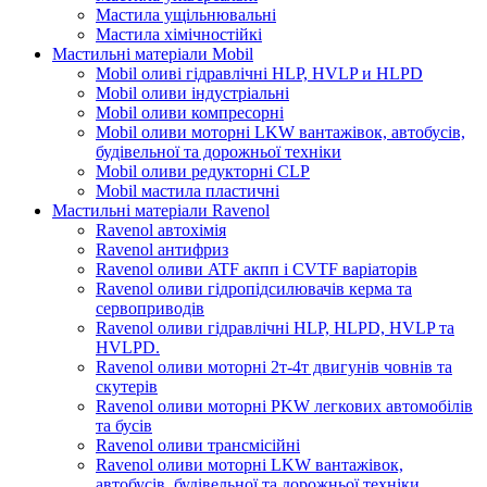
Мастила ущільнювальні
Мастила хімічностійкі
Мастильні матеріали Mobil
Mobil оливі гідравлічні HLP, HVLP и HLPD
Mobil оливи індустріальні
Mobil оливи компресорні
Mobil оливи моторні LKW вантажівок, автобусів,
будівельної та дорожньої техніки
Mobil оливи редукторні CLP
Mobil мастила пластичні
Мастильні матеріали Ravenol
Ravenol автохімія
Ravenol антифриз
Ravenol оливи ATF акпп і CVTF варіаторів
Ravenol оливи гідропідсилювачів керма та
сервоприводів
Ravenol оливи гідравлічні HLP, HLPD, HVLP та
HVLPD.
Ravenol оливи моторні 2т-4т двигунів човнів та
скутерів
Ravenol оливи моторні PKW легкових автомобілів
та бусів
Ravenol оливи трансмісійні
Ravenol оливи моторні LKW вантажівок,
автобусів, будівельної та дорожньої техніки