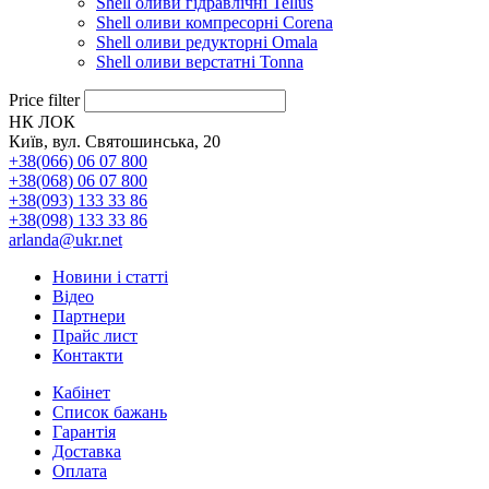
Shell оливи гідравлічні Tellus
Shell оливи компресорні Corena
Shell оливи редукторні Omala
Shell оливи верстатні Tonna
Price filter
НК ЛОК
Київ, вул. Святошинська, 20
+38(066) 06 07 800
+38(068) 06 07 800
+38(093) 133 33 86
+38(098) 133 33 86
arlanda@ukr.net
Новини і статті
Відео
Партнери
Прайс лист
Контакти
Кабінет
Список бажань
Гарантія
Доставка
Оплата