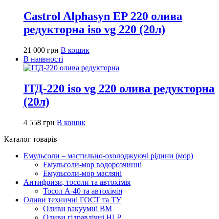
Castrol Alphasyn EP 220 олива
редукторна iso vg 220 (20л)
21 000
грн
В кошик
В наявності
ІТД-220 iso vg 220 олива редукторна
(20л)
4 558
грн
В кошик
Каталог товарів
Емульсоли – мастильно-охолоджуючі рідини (мор)
Емульсоли-мор водорозчинні
Емульсоли-мор масляні
Антифризи, тосоли та автохімія
Тосол А-40 та автохімія
Оливи техничні ГОСТ та ТУ
Оливи вакуумні ВМ
Оливи гідравлічні HLP