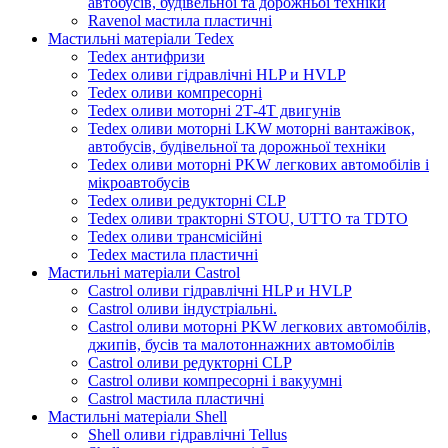
автобусів, будівельної та дорожньої техніки
Ravenol мастила пластичні
Мастильні матеріали Tedex
Tedex антифризи
Tedex оливи гідравлічні HLP и HVLP
Tedex оливи компресорні
Tedex оливи моторні 2Т-4Т двигунів
Tedex оливи моторні LKW моторні вантажівок,
автобусів, будівельної та дорожньої техніки
Tedex оливи моторні PKW легкових автомобілів і
мікроавтобусів
Tedex оливи редукторні CLP
Tedex оливи тракторні STOU, UTTO та TDTO
Tedex оливи трансмісійні
Tedex мастила пластичні
Мастильні матеріали Castrol
Castrol оливи гідравлічні HLP и HVLP
Castrol оливи індустріальні.
Castrol оливи моторні PKW легкових автомобілів,
джипів, бусів та малотоннажних автомобілів
Castrol оливи редукторні CLP
Castrol оливи компресорні і вакуумні
Castrol мастила пластичні
Мастильні матеріали Shell
Shell оливи гідравлічні Tellus