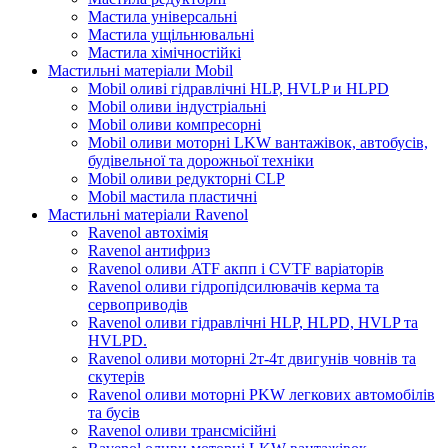
Мастила універсальні
Мастила ущільнювальні
Мастила хімічностійкі
Мастильні матеріали Mobil
Mobil оливі гідравлічні HLP, HVLP и HLPD
Mobil оливи індустріальні
Mobil оливи компресорні
Mobil оливи моторні LKW вантажівок, автобусів,
будівельної та дорожньої техніки
Mobil оливи редукторні CLP
Mobil мастила пластичні
Мастильні матеріали Ravenol
Ravenol автохімія
Ravenol антифриз
Ravenol оливи ATF акпп і CVTF варіаторів
Ravenol оливи гідропідсилювачів керма та
сервоприводів
Ravenol оливи гідравлічні HLP, HLPD, HVLP та
HVLPD.
Ravenol оливи моторні 2т-4т двигунів човнів та
скутерів
Ravenol оливи моторні PKW легкових автомобілів
та бусів
Ravenol оливи трансмісійні