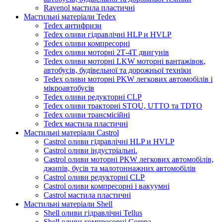
Ravenol мастила пластичні
Мастильні матеріали Tedex
Tedex антифризи
Tedex оливи гідравлічні HLP и HVLP
Tedex оливи компресорні
Tedex оливи моторні 2Т-4Т двигунів
Tedex оливи моторні LKW моторні вантажівок,
автобусів, будівельної та дорожньої техніки
Tedex оливи моторні PKW легкових автомобілів і
мікроавтобусів
Tedex оливи редукторні CLP
Tedex оливи тракторні STOU, UTTO та TDTO
Tedex оливи трансмісійні
Tedex мастила пластичні
Мастильні матеріали Castrol
Castrol оливи гідравлічні HLP и HVLP
Castrol оливи індустріальні.
Castrol оливи моторні PKW легкових автомобілів,
джипів, бусів та малотоннажних автомобілів
Castrol оливи редукторні CLP
Castrol оливи компресорні і вакуумні
Castrol мастила пластичні
Мастильні матеріали Shell
Shell оливи гідравлічні Tellus
Shell оливи компресорні Corena