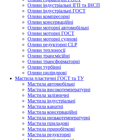
Оливи індустріальні ІГП та ІНСП
Оливи індустріальні ГОСТ
Оливи компресорні
Оливи консерваційні
Оливи моторні автомобільні
Оливи моторні ГОСТ
Оливи моторні суднові
Оливи редукторні CLP
Оливи теплоносії
Оливи трансмісійні
Оливи трансформаторні
Оливи турбінні
Оливи циліндрові
Мастила пластичні ГОСТ та ТУ
Мастила автомобільні
Мастила високотемпературні
Мастила залізничні
Мастила індустріальні
Мастила канатні
Мастила консерваційні
Мастила низькотемпературні
Мастила приладові
Мастила приробіткові
Мастила редукторні