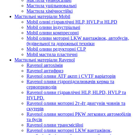
Мастила універсальні
Мастила ущільнювальні
Мастила хімічностійкі
Мастильні матеріали Mobil
Mobil оливі гідравлічні HLP, HVLP и HLPD
Mobil оливи індустріальні
Mobil оливи компресорні
Mobil оливи моторні LKW вантажівок, автобусів,
будівельної та дорожньої техніки
Mobil оливи редукторні CLP
Mobil мастила пластичні
Мастильні матеріали Ravenol
Ravenol автохімія
Ravenol антифриз
Ravenol оливи ATF акпп і CVTF варіаторів
Ravenol оливи гідропідсилювачів керма та
сервоприводів
Ravenol оливи гідравлічні HLP, HLPD, HVLP та
HVLPD.
Ravenol оливи моторні 2т-4т двигунів човнів та
скутерів
Ravenol оливи моторні PKW легкових автомобілів
та бусів
Ravenol оливи трансмісійні
Ravenol оливи моторні LKW вантажівок,