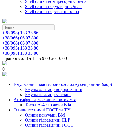
Shell оливи компресорні Corena
Shell оливи редукторні Omala
Shell оливи верстатні Tonna
+38(098) 133 33 86
+38(066) 06 07 800
+38(068) 06 07 800
+38(093) 133 33 86
+38(098) 133 33 86
Працюємо: Пн-Пт з 9:00 до 16:00
0
Емульсоли – мастильно-охолоджуючі рідини (мор)
Емульсоли-мор водорозчинні
Емульсоли-мор масляні
Антифризи, тосоли та автохімія
Тосол А-40 та автохімія
Оливи техничні ГОСТ та ТУ
Оливи вакуумні ВМ
Оливи гідравлічні HLP
Оливи гідравлічні ГОСТ