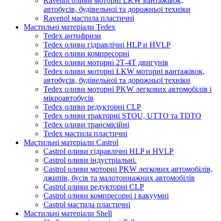
Ravenol оливи моторні LKW вантажівок,
автобусів, будівельної та дорожньої техніки
Ravenol мастила пластичні
Мастильні матеріали Tedex
Tedex антифризи
Tedex оливи гідравлічні HLP и HVLP
Tedex оливи компресорні
Tedex оливи моторні 2Т-4Т двигунів
Tedex оливи моторні LKW моторні вантажівок,
автобусів, будівельної та дорожньої техніки
Tedex оливи моторні PKW легкових автомобілів і
мікроавтобусів
Tedex оливи редукторні CLP
Tedex оливи тракторні STOU, UTTO та TDTO
Tedex оливи трансмісійні
Tedex мастила пластичні
Мастильні матеріали Castrol
Castrol оливи гідравлічні HLP и HVLP
Castrol оливи індустріальні.
Castrol оливи моторні PKW легкових автомобілів,
джипів, бусів та малотоннажних автомобілів
Castrol оливи редукторні CLP
Castrol оливи компресорні і вакуумні
Castrol мастила пластичні
Мастильні матеріали Shell