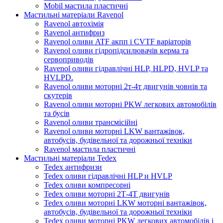
Mobil мастила пластичні
Мастильні матеріали Ravenol
Ravenol автохімія
Ravenol антифриз
Ravenol оливи ATF акпп і CVTF варіаторів
Ravenol оливи гідропідсилювачів керма та
сервоприводів
Ravenol оливи гідравлічні HLP, HLPD, HVLP та
HVLPD.
Ravenol оливи моторні 2т-4т двигунів човнів та
скутерів
Ravenol оливи моторні PKW легкових автомобілів
та бусів
Ravenol оливи трансмісійні
Ravenol оливи моторні LKW вантажівок,
автобусів, будівельної та дорожньої техніки
Ravenol мастила пластичні
Мастильні матеріали Tedex
Tedex антифризи
Tedex оливи гідравлічні HLP и HVLP
Tedex оливи компресорні
Tedex оливи моторні 2Т-4Т двигунів
Tedex оливи моторні LKW моторні вантажівок,
автобусів, будівельної та дорожньої техніки
Tedex оливи моторні PKW легкових автомобілів і