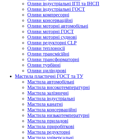
Оливи індустріальні ІГП та ІНСП
Оливи індустріальні ГОСТ
Оливи компресорні
Оливи консерваційні
Оливи моторні автомобільні
Оливи моторні ГОСТ
Оливи моторні суднові
Оливи редукторні CLP
Оливи теплоносії
Оливи трансмісійні
Оливи трансформаторні
Оливи турбінні
Оливи циліндрові
Мастила пластичні ГОСТ та ТУ
Мастила автомобільні
Мастила високотемпературні
Мастила залізничні
Мастила індустріальні
Мастила канатні
Мастила консерваційні
Мастила низькотемпературні
Мастила приладові
Мастила приробіткові
Мастила редукторні
Мастила універсальні