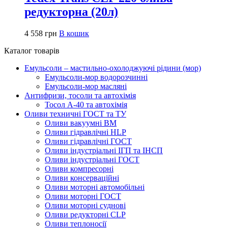
редукторна (20л)
4 558
грн
В кошик
Каталог товарів
Емульсоли – мастильно-охолоджуючі рідини (мор)
Емульсоли-мор водорозчинні
Емульсоли-мор масляні
Антифризи, тосоли та автохімія
Тосол А-40 та автохімія
Оливи техничні ГОСТ та ТУ
Оливи вакуумні ВМ
Оливи гідравлічні HLP
Оливи гідравлічні ГОСТ
Оливи індустріальні ІГП та ІНСП
Оливи індустріальні ГОСТ
Оливи компресорні
Оливи консерваційні
Оливи моторні автомобільні
Оливи моторні ГОСТ
Оливи моторні суднові
Оливи редукторні CLP
Оливи теплоносії