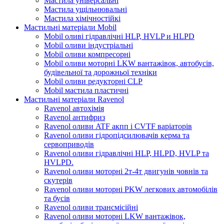
Мастила універсальні
Мастила ущільнювальні
Мастила хімічностійкі
Мастильні матеріали Mobil
Mobil оливі гідравлічні HLP, HVLP и HLPD
Mobil оливи індустріальні
Mobil оливи компресорні
Mobil оливи моторні LKW вантажівок, автобусів,
будівельної та дорожньої техніки
Mobil оливи редукторні CLP
Mobil мастила пластичні
Мастильні матеріали Ravenol
Ravenol автохімія
Ravenol антифриз
Ravenol оливи ATF акпп і CVTF варіаторів
Ravenol оливи гідропідсилювачів керма та
сервоприводів
Ravenol оливи гідравлічні HLP, HLPD, HVLP та
HVLPD.
Ravenol оливи моторні 2т-4т двигунів човнів та
скутерів
Ravenol оливи моторні PKW легкових автомобілів
та бусів
Ravenol оливи трансмісійні
Ravenol оливи моторні LKW вантажівок,