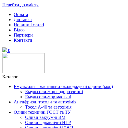
Перейти до вмісту
Оплата
Доставка
Новини і статті
Відео
Партнери
Контакти
0
Каталог
Емульсоли – мастильно-охолоджуючі рідини (мор)
Емульсоли-мор водорозчинні
Емульсоли-мор масляні
Антифризи, тосоли та автохімія
Тосол А-40 та автохімія
Оливи техничні ГОСТ та ТУ
Оливи вакуумні ВМ
Оливи гідравлічні HLP
Оливи гідравлічні ГОСТ