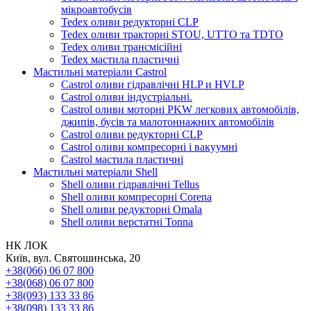
мікроавтобусів
Tedex оливи редукторні CLP
Tedex оливи тракторні STOU, UTTO та TDTO
Tedex оливи трансмісійні
Tedex мастила пластичні
Мастильні матеріали Castrol
Castrol оливи гідравлічні HLP и HVLP
Castrol оливи індустріальні.
Castrol оливи моторні PKW легкових автомобілів,
джипів, бусів та малотоннажних автомобілів
Castrol оливи редукторні CLP
Castrol оливи компресорні і вакуумні
Castrol мастила пластичні
Мастильні матеріали Shell
Shell оливи гідравлічні Tellus
Shell оливи компресорні Corena
Shell оливи редукторні Omala
Shell оливи верстатні Tonna
НК ЛОК
Київ, вул. Святошинська, 20
+38(066) 06 07 800
+38(068) 06 07 800
+38(093) 133 33 86
+38(098) 133 33 86