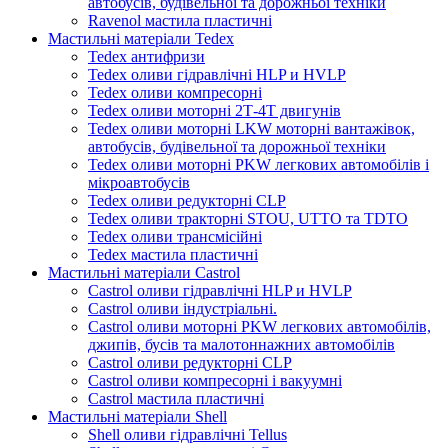
автобусів, будівельної та дорожньої техніки
Ravenol мастила пластичні
Мастильні матеріали Tedex
Tedex антифризи
Tedex оливи гідравлічні HLP и HVLP
Tedex оливи компресорні
Tedex оливи моторні 2Т-4Т двигунів
Tedex оливи моторні LKW моторні вантажівок,
автобусів, будівельної та дорожньої техніки
Tedex оливи моторні PKW легкових автомобілів і
мікроавтобусів
Tedex оливи редукторні CLP
Tedex оливи тракторні STOU, UTTO та TDTO
Tedex оливи трансмісійні
Tedex мастила пластичні
Мастильні матеріали Castrol
Castrol оливи гідравлічні HLP и HVLP
Castrol оливи індустріальні.
Castrol оливи моторні PKW легкових автомобілів,
джипів, бусів та малотоннажних автомобілів
Castrol оливи редукторні CLP
Castrol оливи компресорні і вакуумні
Castrol мастила пластичні
Мастильні матеріали Shell
Shell оливи гідравлічні Tellus