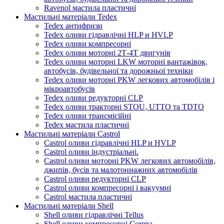
Ravenol мастила пластичні
Мастильні матеріали Tedex
Tedex антифризи
Tedex оливи гідравлічні HLP и HVLP
Tedex оливи компресорні
Tedex оливи моторні 2Т-4Т двигунів
Tedex оливи моторні LKW моторні вантажівок,
автобусів, будівельної та дорожньої техніки
Tedex оливи моторні PKW легкових автомобілів і
мікроавтобусів
Tedex оливи редукторні CLP
Tedex оливи тракторні STOU, UTTO та TDTO
Tedex оливи трансмісійні
Tedex мастила пластичні
Мастильні матеріали Castrol
Castrol оливи гідравлічні HLP и HVLP
Castrol оливи індустріальні.
Castrol оливи моторні PKW легкових автомобілів,
джипів, бусів та малотоннажних автомобілів
Castrol оливи редукторні CLP
Castrol оливи компресорні і вакуумні
Castrol мастила пластичні
Мастильні матеріали Shell
Shell оливи гідравлічні Tellus
Shell оливи компресорні Corena