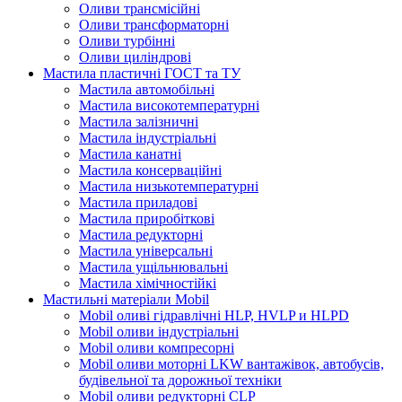
Оливи трансмісійні
Оливи трансформаторні
Оливи турбінні
Оливи циліндрові
Мастила пластичні ГОСТ та ТУ
Мастила автомобільні
Мастила високотемпературні
Мастила залізничні
Мастила індустріальні
Мастила канатні
Мастила консерваційні
Мастила низькотемпературні
Мастила приладові
Мастила приробіткові
Мастила редукторні
Мастила універсальні
Мастила ущільнювальні
Мастила хімічностійкі
Мастильні матеріали Mobil
Mobil оливі гідравлічні HLP, HVLP и HLPD
Mobil оливи індустріальні
Mobil оливи компресорні
Mobil оливи моторні LKW вантажівок, автобусів,
будівельної та дорожньої техніки
Mobil оливи редукторні CLP