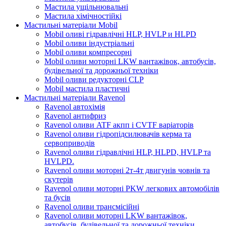
Мастила ущільнювальні
Мастила хімічностійкі
Мастильні матеріали Mobil
Mobil оливі гідравлічні HLP, HVLP и HLPD
Mobil оливи індустріальні
Mobil оливи компресорні
Mobil оливи моторні LKW вантажівок, автобусів,
будівельної та дорожньої техніки
Mobil оливи редукторні CLP
Mobil мастила пластичні
Мастильні матеріали Ravenol
Ravenol автохімія
Ravenol антифриз
Ravenol оливи ATF акпп і CVTF варіаторів
Ravenol оливи гідропідсилювачів керма та
сервоприводів
Ravenol оливи гідравлічні HLP, HLPD, HVLP та
HVLPD.
Ravenol оливи моторні 2т-4т двигунів човнів та
скутерів
Ravenol оливи моторні PKW легкових автомобілів
та бусів
Ravenol оливи трансмісійні
Ravenol оливи моторні LKW вантажівок,
автобусів, будівельної та дорожньої техніки