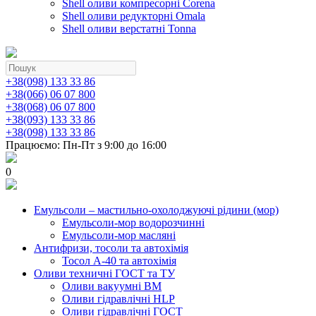
Shell оливи компресорні Corena
Shell оливи редукторні Omala
Shell оливи верстатні Tonna
+38(098) 133 33 86
+38(066) 06 07 800
+38(068) 06 07 800
+38(093) 133 33 86
+38(098) 133 33 86
Працюємо: Пн-Пт з 9:00 до 16:00
0
Емульсоли – мастильно-охолоджуючі рідини (мор)
Емульсоли-мор водорозчинні
Емульсоли-мор масляні
Антифризи, тосоли та автохімія
Тосол А-40 та автохімія
Оливи техничні ГОСТ та ТУ
Оливи вакуумні ВМ
Оливи гідравлічні HLP
Оливи гідравлічні ГОСТ