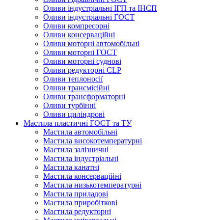
Оливи індустріальні ІГП та ІНСП
Оливи індустріальні ГОСТ
Оливи компресорні
Оливи консерваційні
Оливи моторні автомобільні
Оливи моторні ГОСТ
Оливи моторні суднові
Оливи редукторні CLP
Оливи теплоносії
Оливи трансмісійні
Оливи трансформаторні
Оливи турбінні
Оливи циліндрові
Мастила пластичні ГОСТ та ТУ
Мастила автомобільні
Мастила високотемпературні
Мастила залізничні
Мастила індустріальні
Мастила канатні
Мастила консерваційні
Мастила низькотемпературні
Мастила приладові
Мастила приробіткові
Мастила редукторні