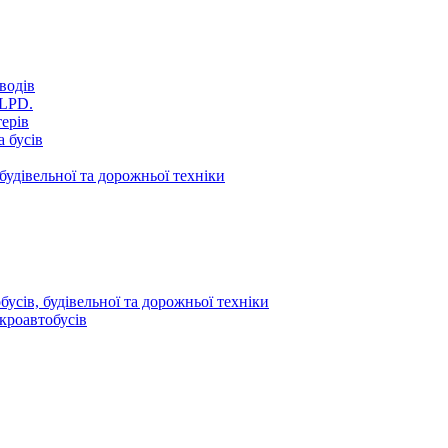
водів
VLPD.
терів
 бусів
будівельної та дорожньої техніки
усів, будівельної та дорожньої техніки
кроавтобусів