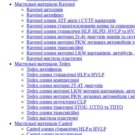
Мастильні матеріали Ravenol
Ravenol автохімія
Ravenol антифриз
Ravenol оливи ATF акпп і CVTF варіаторів
Ravenol оливи гідропідсилювачів керма та сервопри
Ravenol оливи гідравлічні HLP, HLPD, HVLP та H
Ravenol оливи моторні 2т-4т двигунів човнів та ску
Ravenol оливи моторні PKW легкових автомобілів та
Ravenol оливи трансмісійні
Ravenol оливи моторні LKW вантажівок, автобусів, 
Ravenol мастила пластичні
Мастильні матеріали Tedex
Tedex антифризи
Tedex оливи гідравлічні HLP и HVLP
Tedex оливи компресорні
Tedex оливи моторні 2Т-4Т двигунів
Tedex оливи моторні LKW моторні вантажівок, автоб
Tedex оливи моторні PKW легкових автомобілів і мі
Tedex оливи редукторні CLP
Tedex оливи тракторні STOU, UTTO та TDTO
Tedex оливи трансмісійні
Tedex мастила пластичні
Мастильні матеріали Castrol
Castrol оливи гідравлічні HLP и HVLP
Castrol оливи індустріальні.