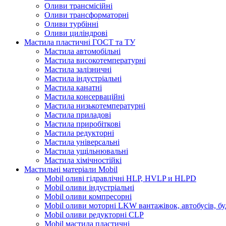
Оливи трансмісійні
Оливи трансформаторні
Оливи турбінні
Оливи циліндрові
Мастила пластичні ГОСТ та ТУ
Мастила автомобільні
Мастила високотемпературні
Мастила залізничні
Мастила індустріальні
Мастила канатні
Мастила консерваційні
Мастила низькотемпературні
Мастила приладові
Мастила приробіткові
Мастила редукторні
Мастила універсальні
Мастила ущільнювальні
Мастила хімічностійкі
Мастильні матеріали Mobil
Mobil оливі гідравлічні HLP, HVLP и HLPD
Mobil оливи індустріальні
Mobil оливи компресорні
Mobil оливи моторні LKW вантажівок, автобусів, бу
Mobil оливи редукторні CLP
Mobil мастила пластичні