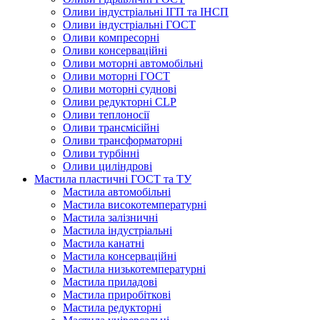
Оливи індустріальні ІГП та ІНСП
Оливи індустріальні ГОСТ
Оливи компресорні
Оливи консерваційні
Оливи моторні автомобільні
Оливи моторні ГОСТ
Оливи моторні суднові
Оливи редукторні CLP
Оливи теплоносії
Оливи трансмісійні
Оливи трансформаторні
Оливи турбінні
Оливи циліндрові
Мастила пластичні ГОСТ та ТУ
Мастила автомобільні
Мастила високотемпературні
Мастила залізничні
Мастила індустріальні
Мастила канатні
Мастила консерваційні
Мастила низькотемпературні
Мастила приладові
Мастила приробіткові
Мастила редукторні