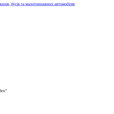
жипів, бусів та малотоннажних автомобілів
dex”