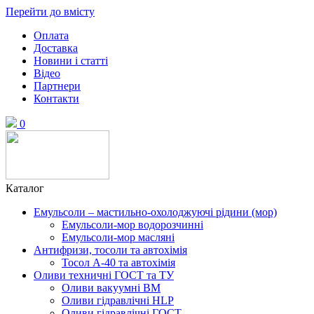
Перейти до вмісту
Оплата
Доставка
Новини і статті
Відео
Партнери
Контакти
0
Каталог
Емульсоли – мастильно-охолоджуючі рідини (мор)
Емульсоли-мор водорозчинні
Емульсоли-мор масляні
Антифризи, тосоли та автохімія
Тосол А-40 та автохімія
Оливи техничні ГОСТ та ТУ
Оливи вакуумні ВМ
Оливи гідравлічні HLP
Оливи гідравлічні ГОСТ