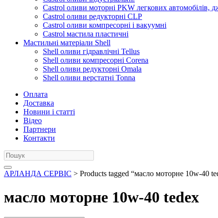
Castrol оливи моторні PKW легкових автомобілів, д
Castrol оливи редукторні CLP
Castrol оливи компресорні і вакуумні
Castrol мастила пластичні
Мастильні матеріали Shell
Shell оливи гідравлічні Tellus
Shell оливи компресорні Corena
Shell оливи редукторні Omala
Shell оливи верстатні Tonna
Оплата
Доставка
Новини і статті
Відео
Партнери
Контакти
АРЛАНДА СЕРВІС
> Products tagged “масло моторне 10w-40 te
масло моторне 10w-40 tedex