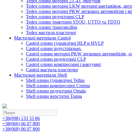
Tedex оливи моторні 2Т-4Т двигунів
Tedex оливи моторні LKW моторні вантажівок, автоб
Tedex оливи моторні PKW легкових автомобілів і мі
Tedex оливи редукторні CLP
Tedex оливи тракторні STOU, UTTO та TDTO
Tedex оливи трансмісійні
Tedex мастила пластичні
Мастильні матеріали Castrol
Castrol оливи гідравлічні HLP и HVLP
Castrol оливи індустріальні.
Castrol оливи моторні PKW легкових автомобілів, д
Castrol оливи редукторні CLP
Castrol оливи компресорні і вакуумні
Castrol мастила пластичні
Мастильні матеріали Shell
Shell оливи гідравлічні Tellus
Shell оливи компресорні Corena
Shell оливи редукторні Omala
Shell оливи верстатні Tonna
+38(098) 133 33 86
+38(066) 06 07 800
+38(068) 06 07 800