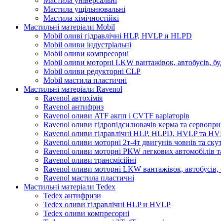
Мастила універсальні
Мастила ущільнювальні
Мастила хімічностійкі
Мастильні матеріали Mobil
Mobil оливі гідравлічні HLP, HVLP и HLPD
Mobil оливи індустріальні
Mobil оливи компресорні
Mobil оливи моторні LKW вантажівок, автобусів, бу
Mobil оливи редукторні CLP
Mobil мастила пластичні
Мастильні матеріали Ravenol
Ravenol автохімія
Ravenol антифриз
Ravenol оливи ATF акпп і CVTF варіаторів
Ravenol оливи гідропідсилювачів керма та сервопри
Ravenol оливи гідравлічні HLP, HLPD, HVLP та H
Ravenol оливи моторні 2т-4т двигунів човнів та ску
Ravenol оливи моторні PKW легкових автомобілів та
Ravenol оливи трансмісійні
Ravenol оливи моторні LKW вантажівок, автобусів, 
Ravenol мастила пластичні
Мастильні матеріали Tedex
Tedex антифризи
Tedex оливи гідравлічні HLP и HVLP
Tedex оливи компресорні