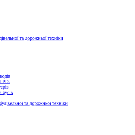
дівельної та дорожньої техніки
водів
VLPD.
терів
 бусів
будівельної та дорожньої техніки