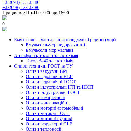
+38(093) 133 33 86
+38(098) 133 33 86
Працюємо: Пн-Пт з 9:00 до 16:00
0
Емульсоли – мастильно-охолоджуючі рідини (мор)
Емульсоли-мор водорозчинні
Емульсоли-мор масляні
Антифризи, тосоли та автохімія
Тосол А-40 та автохімія
Оливи техничні ГОСТ та ТУ
Оливи вакуумні ВМ
Оливи гідравлічні HLP
Оливи гідравлічні ГОСТ
Оливи індустріальні ІГП та ІНСП
Оливи індустріальні ГОСТ
Оливи компресорні
Оливи консерваційні
Оливи моторні автомобільні
Оливи моторні ГОСТ
Оливи моторні суднові
Оливи редукторні CLP
Оливи теплоносії