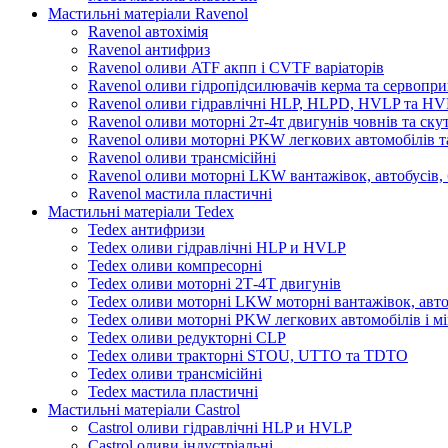
Мастильні матеріали Ravenol
Ravenol автохімія
Ravenol антифриз
Ravenol оливи ATF акпп і CVTF варіаторів
Ravenol оливи гідропідсилювачів керма та сервопри
Ravenol оливи гідравлічні HLP, HLPD, HVLP та H
Ravenol оливи моторні 2т-4т двигунів човнів та ску
Ravenol оливи моторні PKW легкових автомобілів та
Ravenol оливи трансмісійні
Ravenol оливи моторні LKW вантажівок, автобусів, 
Ravenol мастила пластичні
Мастильні матеріали Tedex
Tedex антифризи
Tedex оливи гідравлічні HLP и HVLP
Tedex оливи компресорні
Tedex оливи моторні 2Т-4Т двигунів
Tedex оливи моторні LKW моторні вантажівок, автоб
Tedex оливи моторні PKW легкових автомобілів і мі
Tedex оливи редукторні CLP
Tedex оливи тракторні STOU, UTTO та TDTO
Tedex оливи трансмісійні
Tedex мастила пластичні
Мастильні матеріали Castrol
Castrol оливи гідравлічні HLP и HVLP
Castrol оливи індустріальні.