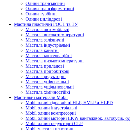
Оливи трансмісійні
Оливи трансформаторні
Оливи турбінні
Оливи циліндрові
Мастила пластичні ГОСТ та ТУ
Мастила автомобільні
Мастила високотемпературні
Мастила залізничні
Мастила індустріальні
Мастила канатні
Мастила консерваційні
Мастила низькотемпературні
Мастила приладові
Мастила приробіткові
Мастила редукторні
Мастила універсальні
Мастила ущільнювальні
Мастила хімічностійкі
Мастильні матеріали Mobil
Mobil оливі гідравлічні HLP, HVLP и HLPD
Mobil оливи індустріальні
Mobil оливи компресорні
Mobil оливи моторні LKW вантажівок, автобусів, бу
Mobil оливи редукторні CLP
Mobil мастила пластичні