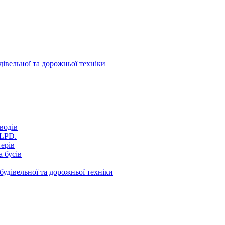
дівельної та дорожньої техніки
водів
VLPD.
терів
 бусів
будівельної та дорожньої техніки