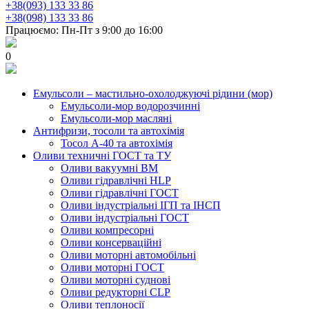
+38(093) 133 33 86
+38(098) 133 33 86
Працюємо: Пн-Пт з 9:00 до 16:00
0
Емульсоли – мастильно-охолоджуючі рідини (мор)
Емульсоли-мор водорозчинні
Емульсоли-мор масляні
Антифризи, тосоли та автохімія
Тосол А-40 та автохімія
Оливи техничні ГОСТ та ТУ
Оливи вакуумні ВМ
Оливи гідравлічні HLP
Оливи гідравлічні ГОСТ
Оливи індустріальні ІГП та ІНСП
Оливи індустріальні ГОСТ
Оливи компресорні
Оливи консерваційні
Оливи моторні автомобільні
Оливи моторні ГОСТ
Оливи моторні суднові
Оливи редукторні CLP
Оливи теплоносії