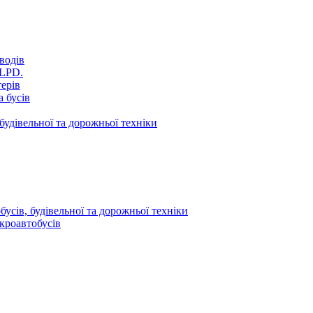
водів
VLPD.
терів
 бусів
будівельної та дорожньої техніки
усів, будівельної та дорожньої техніки
кроавтобусів