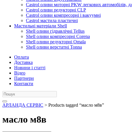
Castrol оливи моторні PKW легкових автомобілів, д
Castrol оливи редукторні CLP
Castrol оливи компресорні і вакуумні
Castrol мастила пластичні
Мастильні матеріали Shell
Shell оливи гідравлічні Tellus
Shell оливи компресорні Corena
Shell оливи редукторні Omala
Shell оливи верстатні Tonna
Оплата
Доставка
Новини і статті
Відео
Партнери
Контакти
АРЛАНДА СЕРВІС
> Products tagged “масло м8в”
масло м8в