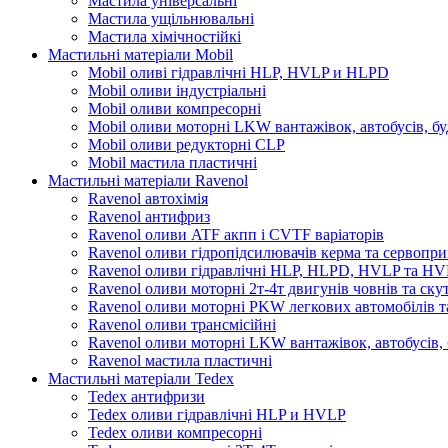
Мастила універсальні
Мастила ущільнювальні
Мастила хімічностійкі
Мастильні матеріали Mobil
Mobil оливі гідравлічні HLP, HVLP и HLPD
Mobil оливи індустріальні
Mobil оливи компресорні
Mobil оливи моторні LKW вантажівок, автобусів, бу
Mobil оливи редукторні CLP
Mobil мастила пластичні
Мастильні матеріали Ravenol
Ravenol автохімія
Ravenol антифриз
Ravenol оливи ATF акпп і CVTF варіаторів
Ravenol оливи гідропідсилювачів керма та сервопри
Ravenol оливи гідравлічні HLP, HLPD, HVLP та H
Ravenol оливи моторні 2т-4т двигунів човнів та ску
Ravenol оливи моторні PKW легкових автомобілів та
Ravenol оливи трансмісійні
Ravenol оливи моторні LKW вантажівок, автобусів, 
Ravenol мастила пластичні
Мастильні матеріали Tedex
Tedex антифризи
Tedex оливи гідравлічні HLP и HVLP
Tedex оливи компресорні