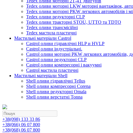
Tedex оливи моторні 2Т-4Т двигунів
Tedex оливи моторні LKW моторні вантажівок, автоб
Tedex оливи моторні PKW легкових автомобілів і мі
Tedex оливи редукторні CLP
Tedex оливи тракторні STOU, UTTO та TDTO
Tedex оливи трансмісійні
Tedex мастила пластичні
Мастильні матеріали Castrol
Castrol оливи гідравлічні HLP и HVLP
Castrol оливи індустріальні.
Castrol оливи моторні PKW легкових автомобілів, д
Castrol оливи редукторні CLP
Castrol оливи компресорні і вакуумні
Castrol мастила пластичні
Мастильні матеріали Shell
Shell оливи гідравлічні Tellus
Shell оливи компресорні Corena
Shell оливи редукторні Omala
Shell оливи верстатні Tonna
+38(098) 133 33 86
+38(066) 06 07 800
+38(068) 06 07 800