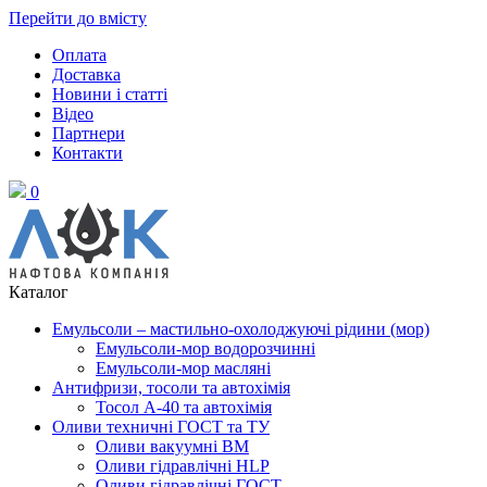
Перейти до вмісту
Оплата
Доставка
Новини і статті
Відео
Партнери
Контакти
0
Каталог
Емульсоли – мастильно-охолоджуючі рідини (мор)
Емульсоли-мор водорозчинні
Емульсоли-мор масляні
Антифризи, тосоли та автохімія
Тосол А-40 та автохімія
Оливи техничні ГОСТ та ТУ
Оливи вакуумні ВМ
Оливи гідравлічні HLP
Оливи гідравлічні ГОСТ