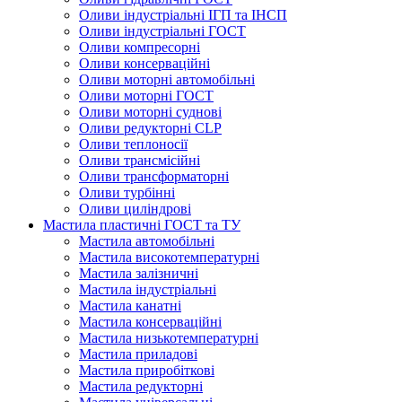
Оливи індустріальні ІГП та ІНСП
Оливи індустріальні ГОСТ
Оливи компресорні
Оливи консерваційні
Оливи моторні автомобільні
Оливи моторні ГОСТ
Оливи моторні суднові
Оливи редукторні CLP
Оливи теплоносії
Оливи трансмісійні
Оливи трансформаторні
Оливи турбінні
Оливи циліндрові
Мастила пластичні ГОСТ та ТУ
Мастила автомобільні
Мастила високотемпературні
Мастила залізничні
Мастила індустріальні
Мастила канатні
Мастила консерваційні
Мастила низькотемпературні
Мастила приладові
Мастила приробіткові
Мастила редукторні