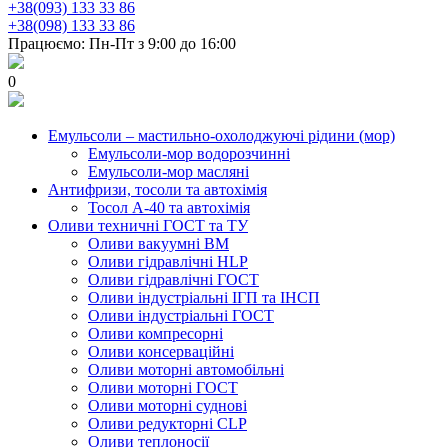
+38(093) 133 33 86
+38(098) 133 33 86
Працюємо: Пн-Пт з 9:00 до 16:00
0
Емульсоли – мастильно-охолоджуючі рідини (мор)
Емульсоли-мор водорозчинні
Емульсоли-мор масляні
Антифризи, тосоли та автохімія
Тосол А-40 та автохімія
Оливи техничні ГОСТ та ТУ
Оливи вакуумні ВМ
Оливи гідравлічні HLP
Оливи гідравлічні ГОСТ
Оливи індустріальні ІГП та ІНСП
Оливи індустріальні ГОСТ
Оливи компресорні
Оливи консерваційні
Оливи моторні автомобільні
Оливи моторні ГОСТ
Оливи моторні суднові
Оливи редукторні CLP
Оливи теплоносії