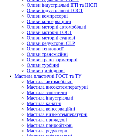
Оливи індустріальні ІГП та ІНСП
Оливи індустріальні ГОСТ
Оливи компресорні
Оливи консерваційні
Оливи моторні автомобільні
Оливи моторні ГОСТ
Оливи моторні суднові
Оливи редукторні CLP
Оливи теплоносії
Оливи трансмісійні
Оливи трансформаторні
Оливи турбінні
Оливи циліндрові
Мастила пластичні ГОСТ та ТУ
Мастила автомобільні
Мастила високотемпературні
Мастила залізничні
Мастила індустріальні
Мастила канатні
Мастила консерваційні
Мастила низькотемпературні
Мастила приладові
Мастила приробіткові
Мастила редукторні