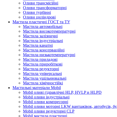
Оливи трансмісійні
Оливи трансформаторні
Оливи турбінні
Оливи циліндрові
Мастила пластичні ГОСТ та ТУ
Мастила автомобільні
Мастила високотемпературні
Мастила залізничні
Мастила індустріальні
Мастила канатні
Мастила консерваційні
Мастила низькотемпературні
Мастила приладові
Мастила приробіткові
Мастила редукторні
Мастила універсальні
Мастила ущільнювальні
Мастила хімічностійкі
Мастильні матеріали Mobil
Mobil оливі гідравлічні HLP, HVLP и HLPD
Mobil оливи індустріальні
Mobil оливи компресорні
Mobil оливи моторні LKW вантажівок, автобусів, бу
Mobil оливи редукторні CLP
Mobil мастила пластичні