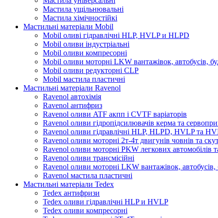
Мастила універсальні
Мастила ущільнювальні
Мастила хімічностійкі
Мастильні матеріали Mobil
Mobil оливі гідравлічні HLP, HVLP и HLPD
Mobil оливи індустріальні
Mobil оливи компресорні
Mobil оливи моторні LKW вантажівок, автобусів, бу
Mobil оливи редукторні CLP
Mobil мастила пластичні
Мастильні матеріали Ravenol
Ravenol автохімія
Ravenol антифриз
Ravenol оливи ATF акпп і CVTF варіаторів
Ravenol оливи гідропідсилювачів керма та сервопри
Ravenol оливи гідравлічні HLP, HLPD, HVLP та H
Ravenol оливи моторні 2т-4т двигунів човнів та ску
Ravenol оливи моторні PKW легкових автомобілів та
Ravenol оливи трансмісійні
Ravenol оливи моторні LKW вантажівок, автобусів, 
Ravenol мастила пластичні
Мастильні матеріали Tedex
Tedex антифризи
Tedex оливи гідравлічні HLP и HVLP
Tedex оливи компресорні