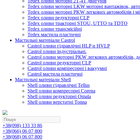
Tedex оливи моторні 2Т-4Т двигунів
Tedex оливи моторні LKW моторні вантажівок, автоб
Tedex оливи моторні PKW легкових автомобілів і мі
Tedex оливи редукторні CLP
Tedex оливи тракторні STOU, UTTO та TDTO
Tedex оливи трансмісійні
Tedex мастила пластичні
Мастильні матеріали Castrol
Castrol оливи гідравлічні HLP и HVLP
Castrol оливи індустріальні.
Castrol оливи моторні PKW легкових автомобілів, д
Castrol оливи редукторні CLP
Castrol оливи компресорні і вакуумні
Castrol мастила пластичні
Мастильні матеріали Shell
Shell оливи гідравлічні Tellus
Shell оливи компресорні Corena
Shell оливи редукторні Omala
Shell оливи верстатні Tonna
+38(098) 133 33 86
+38(066) 06 07 800
+38(068) 06 07 800