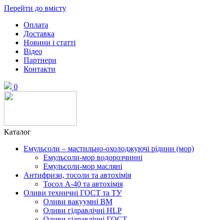
Перейти до вмісту
Оплата
Доставка
Новини і статті
Відео
Партнери
Контакти
0
Каталог
Емульсоли – мастильно-охолоджуючі рідини (мор)
Емульсоли-мор водорозчинні
Емульсоли-мор масляні
Антифризи, тосоли та автохімія
Тосол А-40 та автохімія
Оливи техничні ГОСТ та ТУ
Оливи вакуумні ВМ
Оливи гідравлічні HLP
Оливи гідравлічні ГОСТ