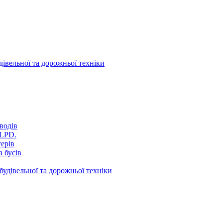
дівельної та дорожньої техніки
водів
VLPD.
терів
 бусів
будівельної та дорожньої техніки