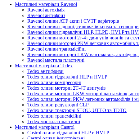
Мастильні матеріали Ravenol
Ravenol автохімія
Ravenol антифриз
Ravenol оливи ATF акпп і CVTF варіаторів
Ravenol оливи гідропідсилювачів керма та сервопри
Ravenol оливи гідравлічні HLP, HLPD, HVLP та H
Ravenol оливи моторні 2т-4т двигунів човнів та ску
Ravenol оливи моторні PKW легкових автомобілів та
Ravenol оливи трансмісійні
Ravenol оливи моторні LKW вантажівок, автобусів, 
Ravenol мастила пластичні
Мастильні матеріали Tedex
Tedex антифризи
Tedex оливи гідравлічні HLP и HVLP
Tedex оливи компресорні
Tedex оливи моторні 2Т-4Т двигунів
Tedex оливи моторні LKW моторні вантажівок, автоб
Tedex оливи моторні PKW легкових автомобілів і мі
Tedex оливи редукторні CLP
Tedex оливи тракторні STOU, UTTO та TDTO
Tedex оливи трансмісійні
Tedex мастила пластичні
Мастильні матеріали Castrol
Castrol оливи гідравлічні HLP и HVLP
Castrol оливи індустріальні.