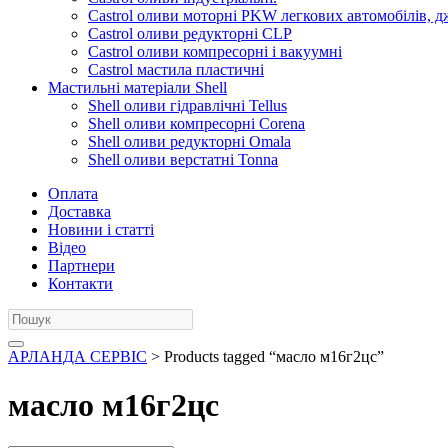
Castrol оливи моторні PKW легкових автомобілів, д
Castrol оливи редукторні CLP
Castrol оливи компресорні і вакуумні
Castrol мастила пластичні
Мастильні матеріали Shell
Shell оливи гідравлічні Tellus
Shell оливи компресорні Corena
Shell оливи редукторні Omala
Shell оливи верстатні Tonna
Оплата
Доставка
Новини і статті
Відео
Партнери
Контакти
АРЛАНДА СЕРВІС
> Products tagged “масло м16г2цс”
масло м16г2цс