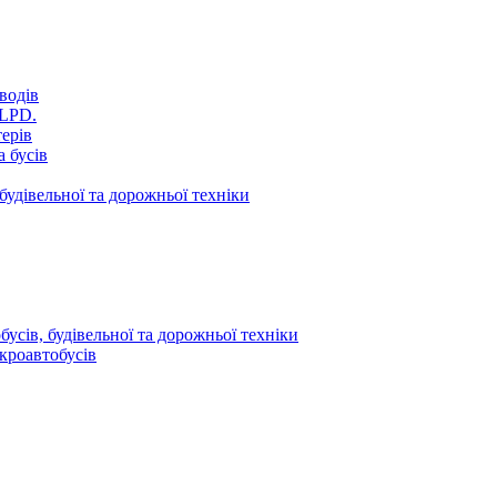
водів
VLPD.
терів
 бусів
будівельної та дорожньої техніки
усів, будівельної та дорожньої техніки
кроавтобусів