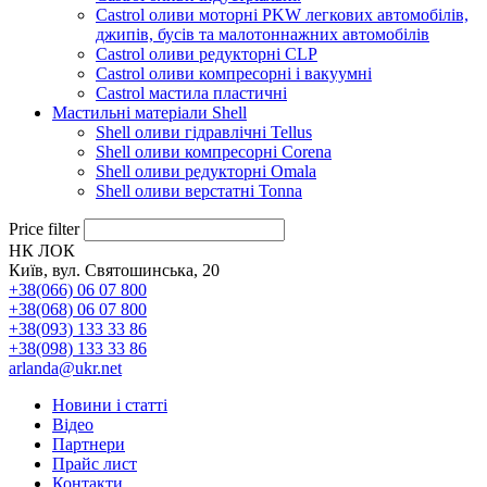
Castrol оливи моторні PKW легкових автомобілів,
джипів, бусів та малотоннажних автомобілів
Castrol оливи редукторні CLP
Castrol оливи компресорні і вакуумні
Castrol мастила пластичні
Мастильні матеріали Shell
Shell оливи гідравлічні Tellus
Shell оливи компресорні Corena
Shell оливи редукторні Omala
Shell оливи верстатні Tonna
Price filter
НК ЛОК
Київ, вул. Святошинська, 20
+38(066) 06 07 800
+38(068) 06 07 800
+38(093) 133 33 86
+38(098) 133 33 86
arlanda@ukr.net
Новини і статті
Відео
Партнери
Прайс лист
Контакти