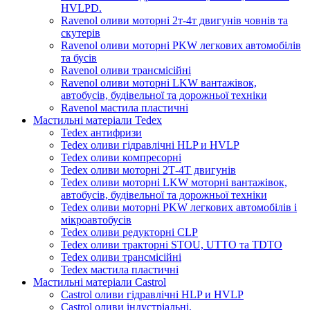
HVLPD.
Ravenol оливи моторні 2т-4т двигунів човнів та
скутерів
Ravenol оливи моторні PKW легкових автомобілів
та бусів
Ravenol оливи трансмісійні
Ravenol оливи моторні LKW вантажівок,
автобусів, будівельної та дорожньої техніки
Ravenol мастила пластичні
Мастильні матеріали Tedex
Tedex антифризи
Tedex оливи гідравлічні HLP и HVLP
Tedex оливи компресорні
Tedex оливи моторні 2Т-4Т двигунів
Tedex оливи моторні LKW моторні вантажівок,
автобусів, будівельної та дорожньої техніки
Tedex оливи моторні PKW легкових автомобілів і
мікроавтобусів
Tedex оливи редукторні CLP
Tedex оливи тракторні STOU, UTTO та TDTO
Tedex оливи трансмісійні
Tedex мастила пластичні
Мастильні матеріали Castrol
Castrol оливи гідравлічні HLP и HVLP
Castrol оливи індустріальні.