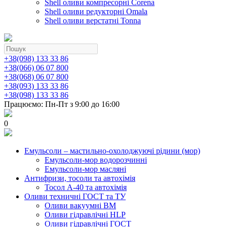
Shell оливи компресорні Corena
Shell оливи редукторні Omala
Shell оливи верстатні Tonna
+38(098) 133 33 86
+38(066) 06 07 800
+38(068) 06 07 800
+38(093) 133 33 86
+38(098) 133 33 86
Працюємо: Пн-Пт з 9:00 до 16:00
0
Емульсоли – мастильно-охолоджуючі рідини (мор)
Емульсоли-мор водорозчинні
Емульсоли-мор масляні
Антифризи, тосоли та автохімія
Тосол А-40 та автохімія
Оливи техничні ГОСТ та ТУ
Оливи вакуумні ВМ
Оливи гідравлічні HLP
Оливи гідравлічні ГОСТ