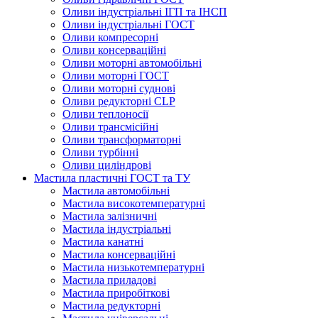
Оливи індустріальні ІГП та ІНСП
Оливи індустріальні ГОСТ
Оливи компресорні
Оливи консерваційні
Оливи моторні автомобільні
Оливи моторні ГОСТ
Оливи моторні суднові
Оливи редукторні CLP
Оливи теплоносії
Оливи трансмісійні
Оливи трансформаторні
Оливи турбінні
Оливи циліндрові
Мастила пластичні ГОСТ та ТУ
Мастила автомобільні
Мастила високотемпературні
Мастила залізничні
Мастила індустріальні
Мастила канатні
Мастила консерваційні
Мастила низькотемпературні
Мастила приладові
Мастила приробіткові
Мастила редукторні