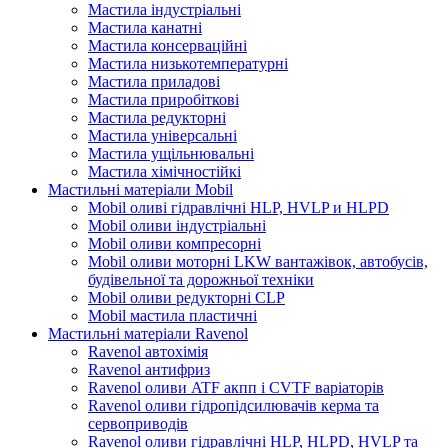
Мастила індустріальні
Мастила канатні
Мастила консерваційні
Мастила низькотемпературні
Мастила приладові
Мастила приробіткові
Мастила редукторні
Мастила універсальні
Мастила ущільнювальні
Мастила хімічностійкі
Мастильні матеріали Mobil
Mobil оливі гідравлічні HLP, HVLP и HLPD
Mobil оливи індустріальні
Mobil оливи компресорні
Mobil оливи моторні LKW вантажівок, автобусів,
будівельної та дорожньої техніки
Mobil оливи редукторні CLP
Mobil мастила пластичні
Мастильні матеріали Ravenol
Ravenol автохімія
Ravenol антифриз
Ravenol оливи ATF акпп і CVTF варіаторів
Ravenol оливи гідропідсилювачів керма та
сервоприводів
Ravenol оливи гідравлічні HLP, HLPD, HVLP та