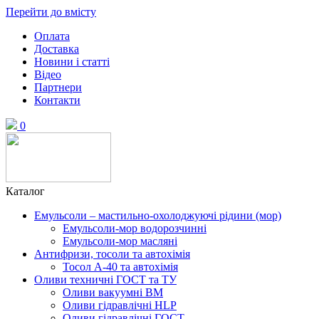
Перейти до вмісту
Оплата
Доставка
Новини і статті
Відео
Партнери
Контакти
0
Каталог
Емульсоли – мастильно-охолоджуючі рідини (мор)
Емульсоли-мор водорозчинні
Емульсоли-мор масляні
Антифризи, тосоли та автохімія
Тосол А-40 та автохімія
Оливи техничні ГОСТ та ТУ
Оливи вакуумні ВМ
Оливи гідравлічні HLP
Оливи гідравлічні ГОСТ