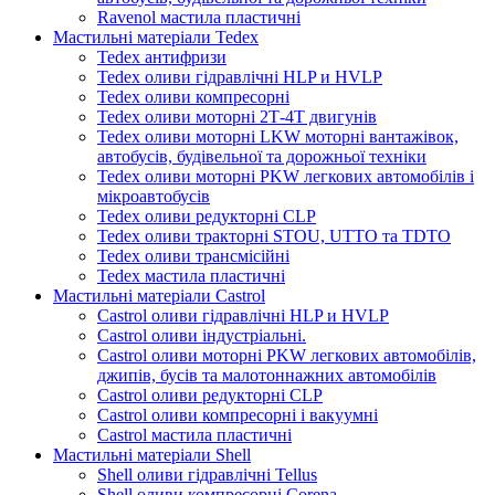
Ravenol мастила пластичні
Мастильні матеріали Tedex
Tedex антифризи
Tedex оливи гідравлічні HLP и HVLP
Tedex оливи компресорні
Tedex оливи моторні 2Т-4Т двигунів
Tedex оливи моторні LKW моторні вантажівок,
автобусів, будівельної та дорожньої техніки
Tedex оливи моторні PKW легкових автомобілів і
мікроавтобусів
Tedex оливи редукторні CLP
Tedex оливи тракторні STOU, UTTO та TDTO
Tedex оливи трансмісійні
Tedex мастила пластичні
Мастильні матеріали Castrol
Castrol оливи гідравлічні HLP и HVLP
Castrol оливи індустріальні.
Castrol оливи моторні PKW легкових автомобілів,
джипів, бусів та малотоннажних автомобілів
Castrol оливи редукторні CLP
Castrol оливи компресорні і вакуумні
Castrol мастила пластичні
Мастильні матеріали Shell
Shell оливи гідравлічні Tellus
Shell оливи компресорні Corena