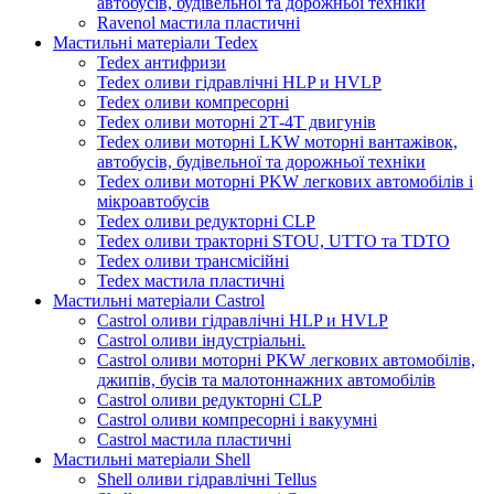
автобусів, будівельної та дорожньої техніки
Ravenol мастила пластичні
Мастильні матеріали Tedex
Tedex антифризи
Tedex оливи гідравлічні HLP и HVLP
Tedex оливи компресорні
Tedex оливи моторні 2Т-4Т двигунів
Tedex оливи моторні LKW моторні вантажівок,
автобусів, будівельної та дорожньої техніки
Tedex оливи моторні PKW легкових автомобілів і
мікроавтобусів
Tedex оливи редукторні CLP
Tedex оливи тракторні STOU, UTTO та TDTO
Tedex оливи трансмісійні
Tedex мастила пластичні
Мастильні матеріали Castrol
Castrol оливи гідравлічні HLP и HVLP
Castrol оливи індустріальні.
Castrol оливи моторні PKW легкових автомобілів,
джипів, бусів та малотоннажних автомобілів
Castrol оливи редукторні CLP
Castrol оливи компресорні і вакуумні
Castrol мастила пластичні
Мастильні матеріали Shell
Shell оливи гідравлічні Tellus