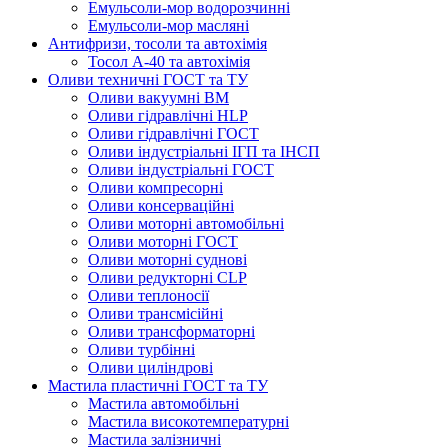
Емульсоли-мор водорозчинні
Емульсоли-мор масляні
Антифризи, тосоли та автохімія
Тосол А-40 та автохімія
Оливи техничні ГОСТ та ТУ
Оливи вакуумні ВМ
Оливи гідравлічні HLP
Оливи гідравлічні ГОСТ
Оливи індустріальні ІГП та ІНСП
Оливи індустріальні ГОСТ
Оливи компресорні
Оливи консерваційні
Оливи моторні автомобільні
Оливи моторні ГОСТ
Оливи моторні суднові
Оливи редукторні CLP
Оливи теплоносії
Оливи трансмісійні
Оливи трансформаторні
Оливи турбінні
Оливи циліндрові
Мастила пластичні ГОСТ та ТУ
Мастила автомобільні
Мастила високотемпературні
Мастила залізничні