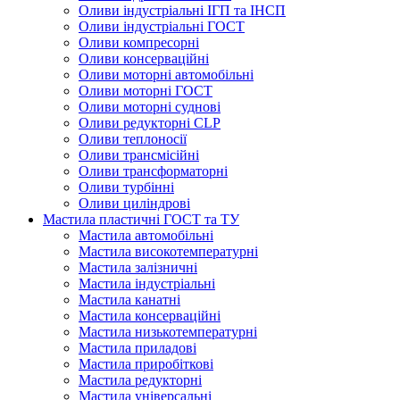
Оливи індустріальні ІГП та ІНСП
Оливи індустріальні ГОСТ
Оливи компресорні
Оливи консерваційні
Оливи моторні автомобільні
Оливи моторні ГОСТ
Оливи моторні суднові
Оливи редукторні CLP
Оливи теплоносії
Оливи трансмісійні
Оливи трансформаторні
Оливи турбінні
Оливи циліндрові
Мастила пластичні ГОСТ та ТУ
Мастила автомобільні
Мастила високотемпературні
Мастила залізничні
Мастила індустріальні
Мастила канатні
Мастила консерваційні
Мастила низькотемпературні
Мастила приладові
Мастила приробіткові
Мастила редукторні
Мастила універсальні