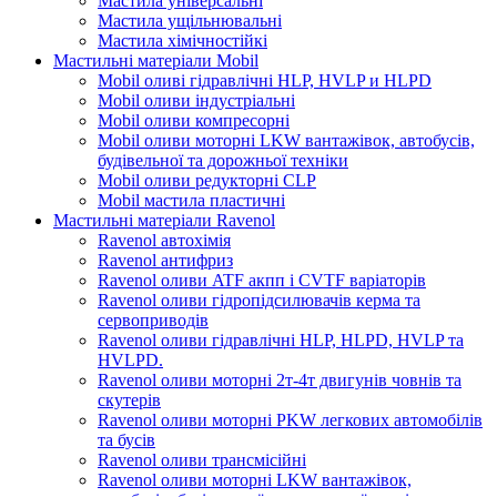
Мастила універсальні
Мастила ущільнювальні
Мастила хімічностійкі
Мастильні матеріали Mobil
Mobil оливі гідравлічні HLP, HVLP и HLPD
Mobil оливи індустріальні
Mobil оливи компресорні
Mobil оливи моторні LKW вантажівок, автобусів,
будівельної та дорожньої техніки
Mobil оливи редукторні CLP
Mobil мастила пластичні
Мастильні матеріали Ravenol
Ravenol автохімія
Ravenol антифриз
Ravenol оливи ATF акпп і CVTF варіаторів
Ravenol оливи гідропідсилювачів керма та
сервоприводів
Ravenol оливи гідравлічні HLP, HLPD, HVLP та
HVLPD.
Ravenol оливи моторні 2т-4т двигунів човнів та
скутерів
Ravenol оливи моторні PKW легкових автомобілів
та бусів
Ravenol оливи трансмісійні
Ravenol оливи моторні LKW вантажівок,