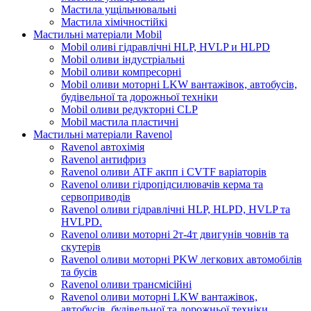
Мастила ущільнювальні
Мастила хімічностійкі
Мастильні матеріали Mobil
Mobil оливі гідравлічні HLP, HVLP и HLPD
Mobil оливи індустріальні
Mobil оливи компресорні
Mobil оливи моторні LKW вантажівок, автобусів,
будівельної та дорожньої техніки
Mobil оливи редукторні CLP
Mobil мастила пластичні
Мастильні матеріали Ravenol
Ravenol автохімія
Ravenol антифриз
Ravenol оливи ATF акпп і CVTF варіаторів
Ravenol оливи гідропідсилювачів керма та
сервоприводів
Ravenol оливи гідравлічні HLP, HLPD, HVLP та
HVLPD.
Ravenol оливи моторні 2т-4т двигунів човнів та
скутерів
Ravenol оливи моторні PKW легкових автомобілів
та бусів
Ravenol оливи трансмісійні
Ravenol оливи моторні LKW вантажівок,
автобусів, будівельної та дорожньої техніки