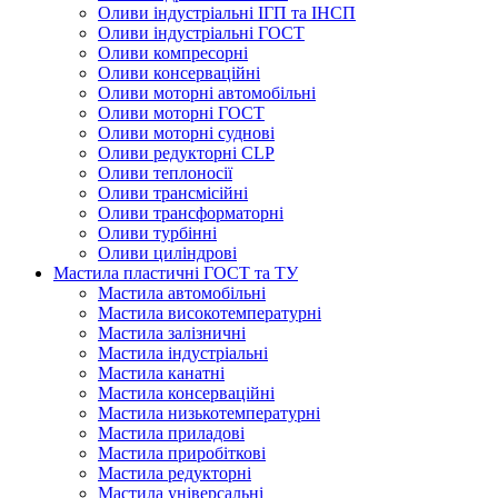
Оливи індустріальні ІГП та ІНСП
Оливи індустріальні ГОСТ
Оливи компресорні
Оливи консерваційні
Оливи моторні автомобільні
Оливи моторні ГОСТ
Оливи моторні суднові
Оливи редукторні CLP
Оливи теплоносії
Оливи трансмісійні
Оливи трансформаторні
Оливи турбінні
Оливи циліндрові
Мастила пластичні ГОСТ та ТУ
Мастила автомобільні
Мастила високотемпературні
Мастила залізничні
Мастила індустріальні
Мастила канатні
Мастила консерваційні
Мастила низькотемпературні
Мастила приладові
Мастила приробіткові
Мастила редукторні
Мастила універсальні