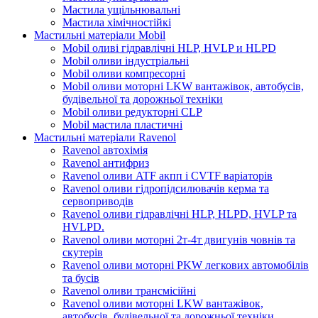
Мастила ущільнювальні
Мастила хімічностійкі
Мастильні матеріали Mobil
Mobil оливі гідравлічні HLP, HVLP и HLPD
Mobil оливи індустріальні
Mobil оливи компресорні
Mobil оливи моторні LKW вантажівок, автобусів,
будівельної та дорожньої техніки
Mobil оливи редукторні CLP
Mobil мастила пластичні
Мастильні матеріали Ravenol
Ravenol автохімія
Ravenol антифриз
Ravenol оливи ATF акпп і CVTF варіаторів
Ravenol оливи гідропідсилювачів керма та
сервоприводів
Ravenol оливи гідравлічні HLP, HLPD, HVLP та
HVLPD.
Ravenol оливи моторні 2т-4т двигунів човнів та
скутерів
Ravenol оливи моторні PKW легкових автомобілів
та бусів
Ravenol оливи трансмісійні
Ravenol оливи моторні LKW вантажівок,
автобусів, будівельної та дорожньої техніки