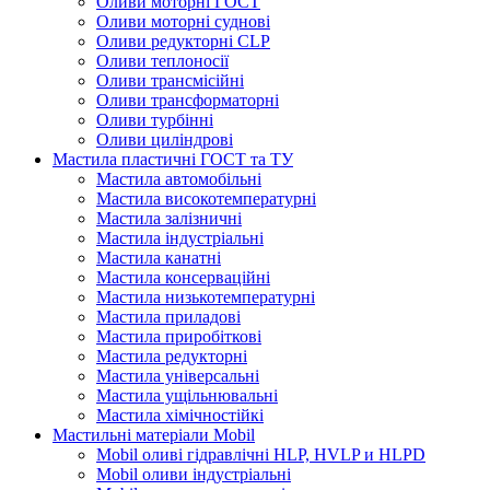
Оливи моторні ГОСТ
Оливи моторні суднові
Оливи редукторні CLP
Оливи теплоносії
Оливи трансмісійні
Оливи трансформаторні
Оливи турбінні
Оливи циліндрові
Мастила пластичні ГОСТ та ТУ
Мастила автомобільні
Мастила високотемпературні
Мастила залізничні
Мастила індустріальні
Мастила канатні
Мастила консерваційні
Мастила низькотемпературні
Мастила приладові
Мастила приробіткові
Мастила редукторні
Мастила універсальні
Мастила ущільнювальні
Мастила хімічностійкі
Мастильні матеріали Mobil
Mobil оливі гідравлічні HLP, HVLP и HLPD
Mobil оливи індустріальні