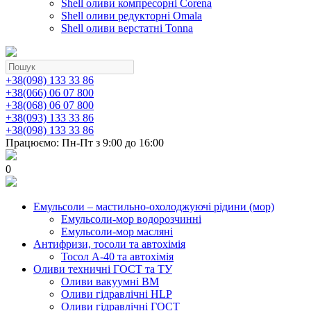
Shell оливи компресорні Corena
Shell оливи редукторні Omala
Shell оливи верстатні Tonna
+38(098) 133 33 86
+38(066) 06 07 800
+38(068) 06 07 800
+38(093) 133 33 86
+38(098) 133 33 86
Працюємо: Пн-Пт з 9:00 до 16:00
0
Емульсоли – мастильно-охолоджуючі рідини (мор)
Емульсоли-мор водорозчинні
Емульсоли-мор масляні
Антифризи, тосоли та автохімія
Тосол А-40 та автохімія
Оливи техничні ГОСТ та ТУ
Оливи вакуумні ВМ
Оливи гідравлічні HLP
Оливи гідравлічні ГОСТ