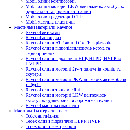
Mobil оливи компресорні
Mobil оливи моторні LKW вантажівок, автобусів,
будівельної та дорожньої техніки
Mobil оливи редукторні CLP
Mobil мастила пластичні
Мастильні матеріали Ravenol
Ravenol автохімія
Ravenol антифриз
Ravenol оливи ATF акпп і CVTF варіаторів
Ravenol оливи гідропідсилювачів керма та
сервоприводів
Ravenol оливи гідравлічні HLP, HLPD, HVLP та
HVLPD.
Ravenol оливи моторні 2т-4т двигунів човнів та
скутерів
Ravenol оливи моторні PKW легкових автомобілів
та бусів
Ravenol оливи трансмісійні
Ravenol оливи моторні LKW вантажівок,
автобусів, будівельної та дорожньої техніки
Ravenol мастила пластичні
Мастильні матеріали Tedex
Tedex антифризи
Tedex оливи гідравлічні HLP и HVLP
Tedex оливи компресорні