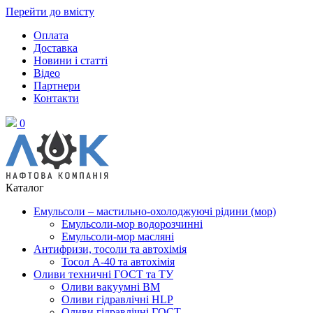
Перейти до вмісту
Оплата
Доставка
Новини і статті
Відео
Партнери
Контакти
0
Каталог
Емульсоли – мастильно-охолоджуючі рідини (мор)
Емульсоли-мор водорозчинні
Емульсоли-мор масляні
Антифризи, тосоли та автохімія
Тосол А-40 та автохімія
Оливи техничні ГОСТ та ТУ
Оливи вакуумні ВМ
Оливи гідравлічні HLP
Оливи гідравлічні ГОСТ