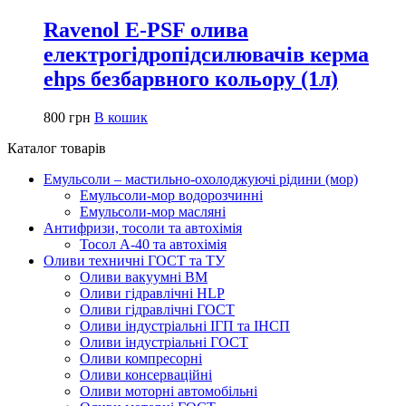
Ravenol E-PSF олива
електрогідропідсилювачів керма
ehps безбарвного кольору (1л)
800
грн
В кошик
Каталог товарів
Емульсоли – мастильно-охолоджуючі рідини (мор)
Емульсоли-мор водорозчинні
Емульсоли-мор масляні
Антифризи, тосоли та автохімія
Тосол А-40 та автохімія
Оливи техничні ГОСТ та ТУ
Оливи вакуумні ВМ
Оливи гідравлічні HLP
Оливи гідравлічні ГОСТ
Оливи індустріальні ІГП та ІНСП
Оливи індустріальні ГОСТ
Оливи компресорні
Оливи консерваційні
Оливи моторні автомобільні