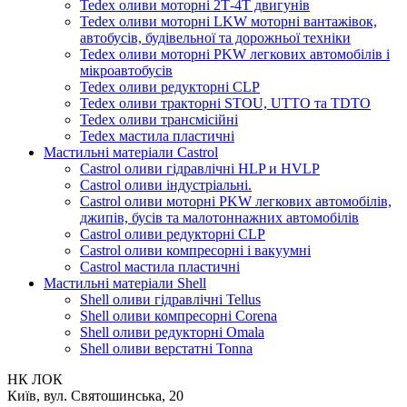
Tedex оливи моторні 2Т-4Т двигунів
Tedex оливи моторні LKW моторні вантажівок,
автобусів, будівельної та дорожньої техніки
Tedex оливи моторні PKW легкових автомобілів і
мікроавтобусів
Tedex оливи редукторні CLP
Tedex оливи тракторні STOU, UTTO та TDTO
Tedex оливи трансмісійні
Tedex мастила пластичні
Мастильні матеріали Castrol
Castrol оливи гідравлічні HLP и HVLP
Castrol оливи індустріальні.
Castrol оливи моторні PKW легкових автомобілів,
джипів, бусів та малотоннажних автомобілів
Castrol оливи редукторні CLP
Castrol оливи компресорні і вакуумні
Castrol мастила пластичні
Мастильні матеріали Shell
Shell оливи гідравлічні Tellus
Shell оливи компресорні Corena
Shell оливи редукторні Omala
Shell оливи верстатні Tonna
НК ЛОК
Київ, вул. Святошинська, 20