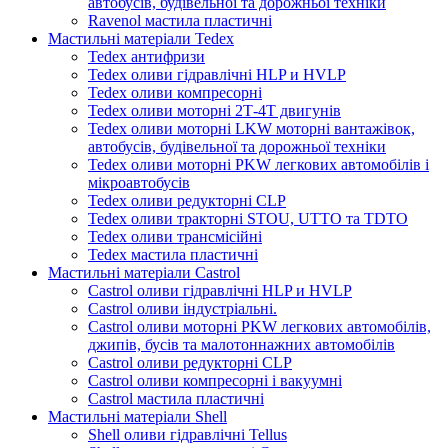
автобусів, будівельної та дорожньої техніки
Ravenol мастила пластичні
Мастильні матеріали Tedex
Tedex антифризи
Tedex оливи гідравлічні HLP и HVLP
Tedex оливи компресорні
Tedex оливи моторні 2Т-4Т двигунів
Tedex оливи моторні LKW моторні вантажівок,
автобусів, будівельної та дорожньої техніки
Tedex оливи моторні PKW легкових автомобілів і
мікроавтобусів
Tedex оливи редукторні CLP
Tedex оливи тракторні STOU, UTTO та TDTO
Tedex оливи трансмісійні
Tedex мастила пластичні
Мастильні матеріали Castrol
Castrol оливи гідравлічні HLP и HVLP
Castrol оливи індустріальні.
Castrol оливи моторні PKW легкових автомобілів,
джипів, бусів та малотоннажних автомобілів
Castrol оливи редукторні CLP
Castrol оливи компресорні і вакуумні
Castrol мастила пластичні
Мастильні матеріали Shell
Shell оливи гідравлічні Tellus