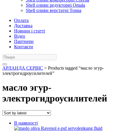
Shell оливи редукторні Omala
Shell оливи верстатні Tonna
Оплата
Доставка
Новини і статті
Відео
Партнери
Контакти
АРЛАНДА СЕРВІС
> Products tagged “масло эгур-
электрогидроусилителей”
масло эгур-
электрогидроусилителей
В наявності