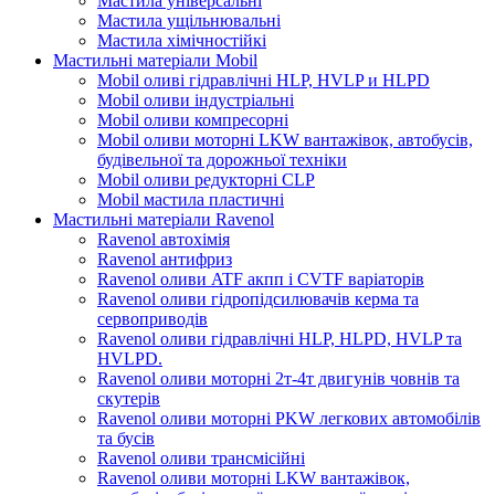
Мастила універсальні
Мастила ущільнювальні
Мастила хімічностійкі
Мастильні матеріали Mobil
Mobil оливі гідравлічні HLP, HVLP и HLPD
Mobil оливи індустріальні
Mobil оливи компресорні
Mobil оливи моторні LKW вантажівок, автобусів,
будівельної та дорожньої техніки
Mobil оливи редукторні CLP
Mobil мастила пластичні
Мастильні матеріали Ravenol
Ravenol автохімія
Ravenol антифриз
Ravenol оливи ATF акпп і CVTF варіаторів
Ravenol оливи гідропідсилювачів керма та
сервоприводів
Ravenol оливи гідравлічні HLP, HLPD, HVLP та
HVLPD.
Ravenol оливи моторні 2т-4т двигунів човнів та
скутерів
Ravenol оливи моторні PKW легкових автомобілів
та бусів
Ravenol оливи трансмісійні
Ravenol оливи моторні LKW вантажівок,