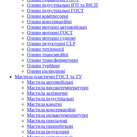
Оливи індустріальні ІГП та ІНСП
Оливи індустріальні ГОСТ
Оливи компресорні
Оливи консерваційні
Оливи моторні автомобільні
Оливи моторні ГОСТ
Оливи моторні суднові
Оливи редукторні CLP
Оливи теплоносії
Оливи трансмісійні
Оливи трансформаторні
Оливи турбінні
Оливи циліндрові
Мастила пластичні ГОСТ та ТУ
Мастила автомобільні
Мастила високотемпературні
Мастила залізничні
Мастила індустріальні
Мастила канатні
Мастила консерваційні
Мастила низькотемпературні
Мастила приладові
Мастила приробіткові
Мастила редукторні