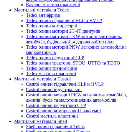
Ravenol мастила пластичні
Мастильні матеріали Tedex
Tedex антифризи
Tedex оливи гідравлічні HLP и HVLP
Tedex оливи компресорні
Tedex оливи моторні 2Т-4Т двигунів
Tedex оливи моторні LKW моторні вантажівок,
автобусів, будівельної та дорожньої техніки
Tedex оливи моторні PKW легкових автомобілів і
мікроавтобусів
Tedex оливи редукторні CLP
Tedex оливи тракторні STOU, UTTO та TDTO
Tedex оливи трансмісійні
Tedex мастила пластичні
Мастильні матеріали Castrol
Castrol оливи гідравлічні HLP и HVLP
Castrol оливи індустріальні.
Castrol оливи моторні PKW легкових автомобілів,
джипів, бусів та малотоннажних автомобілів
Castrol оливи редукторні CLP
Castrol оливи компресорні і вакуумні
Castrol мастила пластичні
Мастильні матеріали Shell
Shell оливи гідравлічні Tellus
Shell оливи компресорні Corena