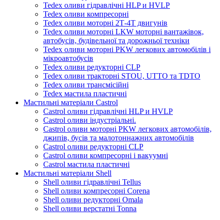
Tedex оливи гідравлічні HLP и HVLP
Tedex оливи компресорні
Tedex оливи моторні 2Т-4Т двигунів
Tedex оливи моторні LKW моторні вантажівок,
автобусів, будівельної та дорожньої техніки
Tedex оливи моторні PKW легкових автомобілів і
мікроавтобусів
Tedex оливи редукторні CLP
Tedex оливи тракторні STOU, UTTO та TDTO
Tedex оливи трансмісійні
Tedex мастила пластичні
Мастильні матеріали Castrol
Castrol оливи гідравлічні HLP и HVLP
Castrol оливи індустріальні.
Castrol оливи моторні PKW легкових автомобілів,
джипів, бусів та малотоннажних автомобілів
Castrol оливи редукторні CLP
Castrol оливи компресорні і вакуумні
Castrol мастила пластичні
Мастильні матеріали Shell
Shell оливи гідравлічні Tellus
Shell оливи компресорні Corena
Shell оливи редукторні Omala
Shell оливи верстатні Tonna