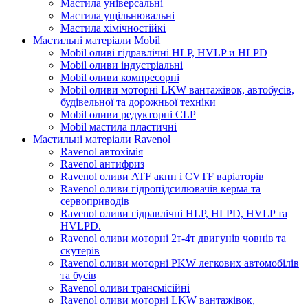
Мастила універсальні
Мастила ущільнювальні
Мастила хімічностійкі
Мастильні матеріали Mobil
Mobil оливі гідравлічні HLP, HVLP и HLPD
Mobil оливи індустріальні
Mobil оливи компресорні
Mobil оливи моторні LKW вантажівок, автобусів,
будівельної та дорожньої техніки
Mobil оливи редукторні CLP
Mobil мастила пластичні
Мастильні матеріали Ravenol
Ravenol автохімія
Ravenol антифриз
Ravenol оливи ATF акпп і CVTF варіаторів
Ravenol оливи гідропідсилювачів керма та
сервоприводів
Ravenol оливи гідравлічні HLP, HLPD, HVLP та
HVLPD.
Ravenol оливи моторні 2т-4т двигунів човнів та
скутерів
Ravenol оливи моторні PKW легкових автомобілів
та бусів
Ravenol оливи трансмісійні
Ravenol оливи моторні LKW вантажівок,