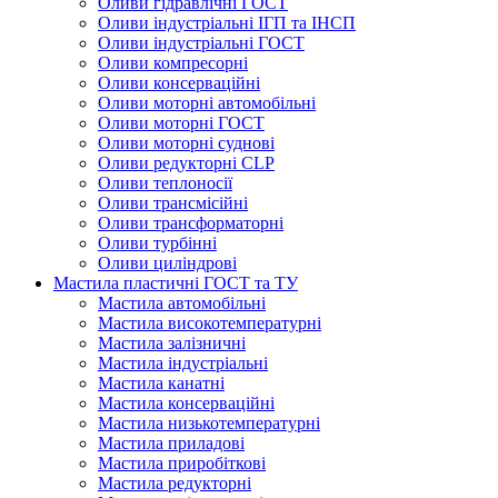
Оливи гідравлічні ГОСТ
Оливи індустріальні ІГП та ІНСП
Оливи індустріальні ГОСТ
Оливи компресорні
Оливи консерваційні
Оливи моторні автомобільні
Оливи моторні ГОСТ
Оливи моторні суднові
Оливи редукторні CLP
Оливи теплоносії
Оливи трансмісійні
Оливи трансформаторні
Оливи турбінні
Оливи циліндрові
Мастила пластичні ГОСТ та ТУ
Мастила автомобільні
Мастила високотемпературні
Мастила залізничні
Мастила індустріальні
Мастила канатні
Мастила консерваційні
Мастила низькотемпературні
Мастила приладові
Мастила приробіткові
Мастила редукторні