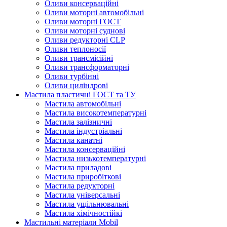
Оливи консерваційні
Оливи моторні автомобільні
Оливи моторні ГОСТ
Оливи моторні суднові
Оливи редукторні CLP
Оливи теплоносії
Оливи трансмісійні
Оливи трансформаторні
Оливи турбінні
Оливи циліндрові
Мастила пластичні ГОСТ та ТУ
Мастила автомобільні
Мастила високотемпературні
Мастила залізничні
Мастила індустріальні
Мастила канатні
Мастила консерваційні
Мастила низькотемпературні
Мастила приладові
Мастила приробіткові
Мастила редукторні
Мастила універсальні
Мастила ущільнювальні
Мастила хімічностійкі
Мастильні матеріали Mobil