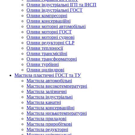
Оливи індустріальні ІГП та ІНСП
Оливи індустріальні ГОСТ
Оливи компресорні
Оливи консерваційні
Оливи моторні автомобільні
Оливи моторні ГОСТ
Оливи моторні суднові
Оливи редукторні CLP
Оливи теплоносії
Оливи трансмісійні
Оливи трансформаторні
Оливи турбінні
Оливи циліндрові
Мастила пластичні ГОСТ та ТУ
Мастила автомобільні
Мастила високотемпературні
Мастила залізничні
Мастила індустріальні
Мастила канатні
Мастила консерваційні
Мастила низькотемпературні
Мастила приладові
Мастила приробіткові
Мастила редукторні
Мастила універсальні