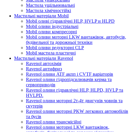
Мастила ущільнювальні
Мастила хімічностійкі
Мастильні матеріали Mobil
Mobil оливі гідравлічні HLP, HVLP и HLPD
Mobil оливи індустріальні
Mobil оливи компресорні
Mobil оливи моторні LKW вантажівок, автобусів,
будівельної та дорожньої техніки
Mobil оливи редукторні CLP
Mobil мастила пластичні
Мастильні матеріали Ravenol
Ravenol автохімія
Ravenol антифриз
Ravenol оливи ATF акпп і CVTF варіаторів
Ravenol оливи гідропідсилювачів керма та
сервоприводів
Ravenol оливи гідравлічні HLP, HLPD, HVLP та
HVLPD.
Ravenol оливи моторні 2т-4т двигунів човнів та
скутерів
Ravenol оливи моторні PKW легкових автомобілів
та бусів
Ravenol оливи трансмісійні
Ravenol оливи моторні LKW вантажівок,