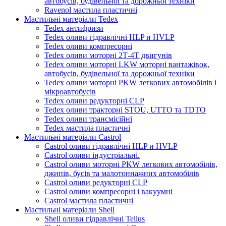
автобусів, будівельної та дорожньої техніки
Ravenol мастила пластичні
Мастильні матеріали Tedex
Tedex антифризи
Tedex оливи гідравлічні HLP и HVLP
Tedex оливи компресорні
Tedex оливи моторні 2Т-4Т двигунів
Tedex оливи моторні LKW моторні вантажівок,
автобусів, будівельної та дорожньої техніки
Tedex оливи моторні PKW легкових автомобілів і
мікроавтобусів
Tedex оливи редукторні CLP
Tedex оливи тракторні STOU, UTTO та TDTO
Tedex оливи трансмісійні
Tedex мастила пластичні
Мастильні матеріали Castrol
Castrol оливи гідравлічні HLP и HVLP
Castrol оливи індустріальні.
Castrol оливи моторні PKW легкових автомобілів,
джипів, бусів та малотоннажних автомобілів
Castrol оливи редукторні CLP
Castrol оливи компресорні і вакуумні
Castrol мастила пластичні
Мастильні матеріали Shell
Shell оливи гідравлічні Tellus