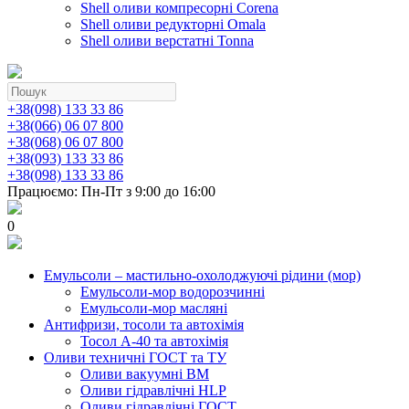
Shell оливи компресорні Corena
Shell оливи редукторні Omala
Shell оливи верстатні Tonna
+38(098) 133 33 86
+38(066) 06 07 800
+38(068) 06 07 800
+38(093) 133 33 86
+38(098) 133 33 86
Працюємо: Пн-Пт з 9:00 до 16:00
0
Емульсоли – мастильно-охолоджуючі рідини (мор)
Емульсоли-мор водорозчинні
Емульсоли-мор масляні
Антифризи, тосоли та автохімія
Тосол А-40 та автохімія
Оливи техничні ГОСТ та ТУ
Оливи вакуумні ВМ
Оливи гідравлічні HLP
Оливи гідравлічні ГОСТ