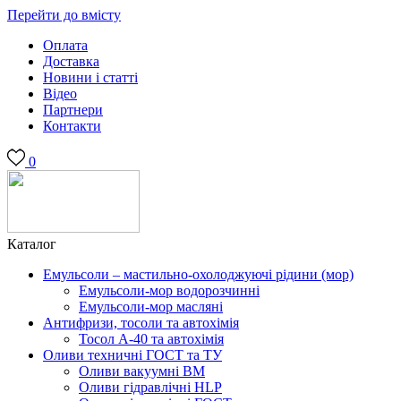
Перейти до вмісту
Оплата
Доставка
Новини і статті
Відео
Партнери
Контакти
0
Каталог
Емульсоли – мастильно-охолоджуючі рідини (мор)
Емульсоли-мор водорозчинні
Емульсоли-мор масляні
Антифризи, тосоли та автохімія
Тосол А-40 та автохімія
Оливи техничні ГОСТ та ТУ
Оливи вакуумні ВМ
Оливи гідравлічні HLP