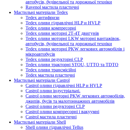
автобусів, будівельної та дорожньої техніки
Ravenol мастила пластичні
Мастильні матеріали Tedex
Tedex антифризи
Tedex оливи гідравлічні HLP и HVLP
Tedex оливи компресорні
Tedex оливи моторні 2Т-4Т двигунів
Tedex оливи моторні LKW моторні вантажівок,
автобусів, будівельної та дорожньої техніки
Tedex оливи моторні PKW легкових автомобілів і
мікроавтобусів
Tedex оливи редукторні CLP
Tedex оливи тракторні STOU, UTTO та TDTO
Tedex оливи трансмісійні
Tedex мастила пластичні
Мастильні матеріали Castrol
Castrol оливи гідравлічні HLP и HVLP
Castrol оливи індустріальні.
Castrol оливи моторні PKW легкових автомобілів,
джипів, бусів та малотоннажних автомобілів
Castrol оливи редукторні CLP
Castrol оливи компресорні і вакуумні
Castrol мастила пластичні
Мастильні матеріали Shell
Shell оливи гідравлічні Tellus