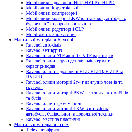
Mobil оливі гідравлічні HLP, HVLP и HLPD
Mobil оливи індустріальні
Mobil оливи компресорні
Mobil оливи моторні LKW вантажівок, автобусів,
будівельної та дорожньої техніки
Mobil оливи редукторні CLP
Mobil мастила пластичні
Мастильні матеріали Ravenol
Ravenol автохімія
Ravenol антифриз
Ravenol оливи ATF акпп і CVTF варіаторів
Ravenol оливи гідропідсилювачів керма та
сервоприводів
Ravenol оливи гідравлічні HLP, HLPD, HVLP та
HVLPD.
Ravenol оливи моторні 2т-4т двигунів човнів та
скутерів
Ravenol оливи моторні PKW легкових автомобілів
та бусів
Ravenol оливи трансмісійні
Ravenol оливи моторні LKW вантажівок,
автобусів, будівельної та дорожньої техніки
Ravenol мастила пластичні
Мастильні матеріали Tedex
Tedex антифризи