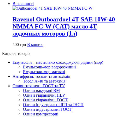
В наявності
Ravenol Outboardoel 4T SAE 10W-40
NMMA FC-W (CAT) масло 4Т
лодочных моторов (1л)
500
грн
В кошик
Каталог товарів
Емульсоли – мастильно-охолоджуючі рідини (мор)
Емульсоли-мор водорозчинні
Емульсоли-мор масляні
Антифризи, тосоли та автохімія
Тосол А-40 та автохімія
Оливи техничні ГОСТ та ТУ
Оливи вакуумні ВМ
Оливи гідравлічні HLP
Оливи гідравлічні ГОСТ
Оливи індустріальні ІГП та ІНСП
Оливи індустріальні ГОСТ
Оливи компресорні