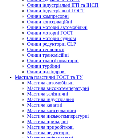
Оливи індустріальні ІГП та ІНСП
Оливи індустріальні ГОСТ
Оливи компресорні
Оливи консерваційні
Оливи моторні автомобільні
Оливи моторні ГОСТ
Оливи моторні суднові
Оливи редукторні CLP
Оливи теплоносії
Оливи трансмісійні
Оливи трансформаторні
Оливи турбінні
Оливи циліндрові
Мастила пластичні ГОСТ та ТУ
Мастила автомобільні
Мастила високотемпературні
Мастила залізничні
Мастила індустріальні
Мастила канатні
Мастила консерваційні
Мастила низькотемпературні
Мастила приладові
Мастила приробіткові
Мастила редукторні