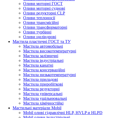
Оливи моторні ГОСТ
Оливи моторні суднові
Оливи редукторні CLP
Оливи теплоносії
Оливи трансмісійні
Оливи трансформаторні
Оливи турбінні
Оливи циліндрові
Мастила пластичні ГОСТ та ТУ
Мастила автомобільні
Мастила високотемпературні
Мастила залізничні
Мастила індустріальні
Мастила канатні
Мастила консерваційні
Мастила низькотемпературні
Мастила приладові
Мастила приробіткові
Мастила редукторні
Мастила універсальні
Мастила ущільнювальні
Мастила хімічностійкі
Мастильні матеріали Mobil
Mobil оливі гідравлічні HLP, HVLP и HLPD
Mobil оливи індустріальні