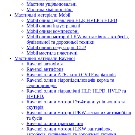
Мастила ущільнювальні
Мастила хімічностійкі
Мастильні матеріали Mobil
Mobil оливі гідравлічні HLP, HVLP и HLPD
Mobil оливи індустріальні
Mobil оливи компресорні
Mobil оливи моторні LKW вантажівок, автобусів,
будівельної та дорожньої техніки
Mobil оливи редукторні CLP
Mobil мастила пластичні
Мастильні матеріали Ravenol
Ravenol автохімія
Ravenol антифриз
Ravenol оливи ATF акпп і CVTF варіаторів
Ravenol оливи гідропідсилювачів керма та
сервоприводів
Ravenol оливи гідравлічні HLP, HLPD, HVLP та
HVLPD.
Ravenol оливи моторні 2т-4т двигунів човнів та
скутерів
Ravenol оливи моторні PKW легкових автомобілів
та бусів
Ravenol оливи трансмісійні
Ravenol оливи моторні LKW вантажівок,
автобусів, будівельної та дорожньої техніки