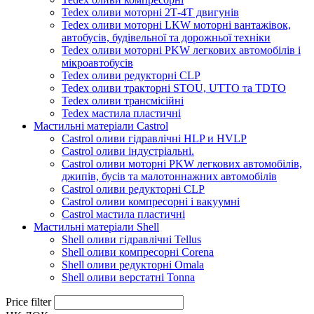
Tedex оливи моторні 2Т-4Т двигунів
Tedex оливи моторні LKW моторні вантажівок,
автобусів, будівельної та дорожньої техніки
Tedex оливи моторні PKW легкових автомобілів і
мікроавтобусів
Tedex оливи редукторні CLP
Tedex оливи тракторні STOU, UTTO та TDTO
Tedex оливи трансмісійні
Tedex мастила пластичні
Мастильні матеріали Castrol
Castrol оливи гідравлічні HLP и HVLP
Castrol оливи індустріальні.
Castrol оливи моторні PKW легкових автомобілів,
джипів, бусів та малотоннажних автомобілів
Castrol оливи редукторні CLP
Castrol оливи компресорні і вакуумні
Castrol мастила пластичні
Мастильні матеріали Shell
Shell оливи гідравлічні Tellus
Shell оливи компресорні Corena
Shell оливи редукторні Omala
Shell оливи верстатні Tonna
Price filter