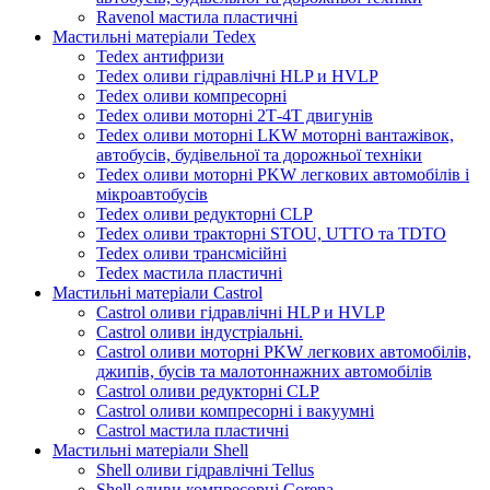
Ravenol мастила пластичні
Мастильні матеріали Tedex
Tedex антифризи
Tedex оливи гідравлічні HLP и HVLP
Tedex оливи компресорні
Tedex оливи моторні 2Т-4Т двигунів
Tedex оливи моторні LKW моторні вантажівок,
автобусів, будівельної та дорожньої техніки
Tedex оливи моторні PKW легкових автомобілів і
мікроавтобусів
Tedex оливи редукторні CLP
Tedex оливи тракторні STOU, UTTO та TDTO
Tedex оливи трансмісійні
Tedex мастила пластичні
Мастильні матеріали Castrol
Castrol оливи гідравлічні HLP и HVLP
Castrol оливи індустріальні.
Castrol оливи моторні PKW легкових автомобілів,
джипів, бусів та малотоннажних автомобілів
Castrol оливи редукторні CLP
Castrol оливи компресорні і вакуумні
Castrol мастила пластичні
Мастильні матеріали Shell
Shell оливи гідравлічні Tellus
Shell оливи компресорні Corena