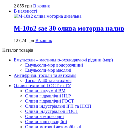
2 855
грн
В кошик
В наявності
М-10в2 sae 30 олива моторна налив
127,74
грн
В кошик
Каталог товарів
Емульсоли – мастильно-охолоджуючі рідини (мор)
Емульсоли-мор водорозчинні
Емульсоли-мор масляні
Антифризи, тосоли та автохімія
Тосол А-40 та автохімія
Оливи техничні ГОСТ та ТУ
Оливи вакуумні ВМ
Оливи гідравлічні HLP
Оливи гідравлічні ГОСТ
Оливи індустріальні ІГП та ІНСП
Оливи індустріальні ГОСТ
Оливи компресорні
Оливи консерваційні
Оливи моторні автомобільні