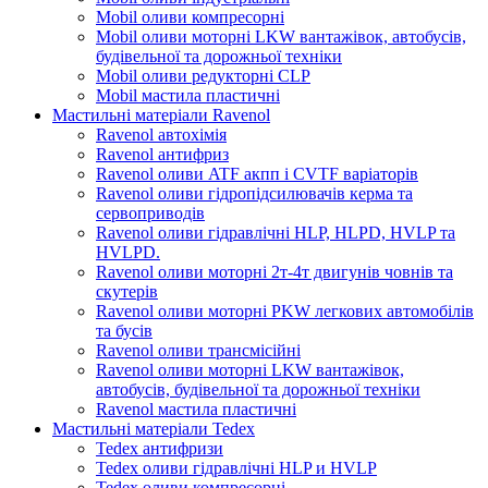
Mobil оливи компресорні
Mobil оливи моторні LKW вантажівок, автобусів,
будівельної та дорожньої техніки
Mobil оливи редукторні CLP
Mobil мастила пластичні
Мастильні матеріали Ravenol
Ravenol автохімія
Ravenol антифриз
Ravenol оливи ATF акпп і CVTF варіаторів
Ravenol оливи гідропідсилювачів керма та
сервоприводів
Ravenol оливи гідравлічні HLP, HLPD, HVLP та
HVLPD.
Ravenol оливи моторні 2т-4т двигунів човнів та
скутерів
Ravenol оливи моторні PKW легкових автомобілів
та бусів
Ravenol оливи трансмісійні
Ravenol оливи моторні LKW вантажівок,
автобусів, будівельної та дорожньої техніки
Ravenol мастила пластичні
Мастильні матеріали Tedex
Tedex антифризи
Tedex оливи гідравлічні HLP и HVLP
Tedex оливи компресорні