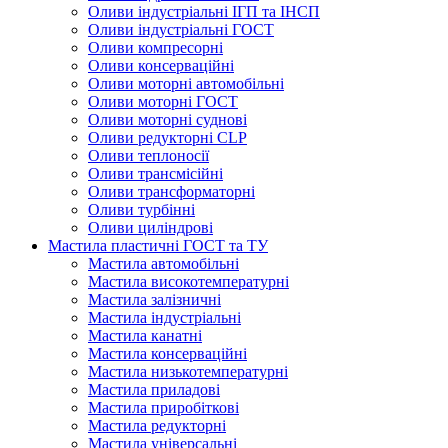
Оливи індустріальні ІГП та ІНСП
Оливи індустріальні ГОСТ
Оливи компресорні
Оливи консерваційні
Оливи моторні автомобільні
Оливи моторні ГОСТ
Оливи моторні суднові
Оливи редукторні CLP
Оливи теплоносії
Оливи трансмісійні
Оливи трансформаторні
Оливи турбінні
Оливи циліндрові
Мастила пластичні ГОСТ та ТУ
Мастила автомобільні
Мастила високотемпературні
Мастила залізничні
Мастила індустріальні
Мастила канатні
Мастила консерваційні
Мастила низькотемпературні
Мастила приладові
Мастила приробіткові
Мастила редукторні
Мастила універсальні