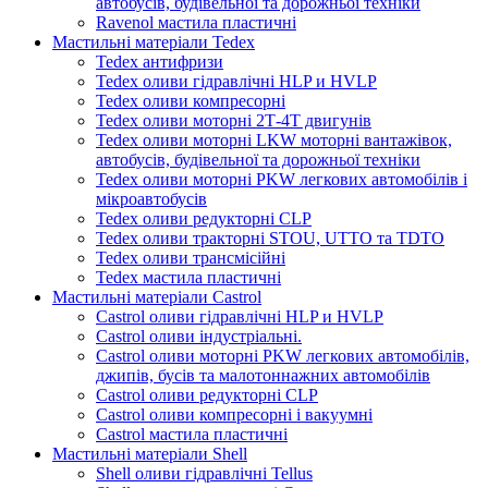
автобусів, будівельної та дорожньої техніки
Ravenol мастила пластичні
Мастильні матеріали Tedex
Tedex антифризи
Tedex оливи гідравлічні HLP и HVLP
Tedex оливи компресорні
Tedex оливи моторні 2Т-4Т двигунів
Tedex оливи моторні LKW моторні вантажівок,
автобусів, будівельної та дорожньої техніки
Tedex оливи моторні PKW легкових автомобілів і
мікроавтобусів
Tedex оливи редукторні CLP
Tedex оливи тракторні STOU, UTTO та TDTO
Tedex оливи трансмісійні
Tedex мастила пластичні
Мастильні матеріали Castrol
Castrol оливи гідравлічні HLP и HVLP
Castrol оливи індустріальні.
Castrol оливи моторні PKW легкових автомобілів,
джипів, бусів та малотоннажних автомобілів
Castrol оливи редукторні CLP
Castrol оливи компресорні і вакуумні
Castrol мастила пластичні
Мастильні матеріали Shell
Shell оливи гідравлічні Tellus