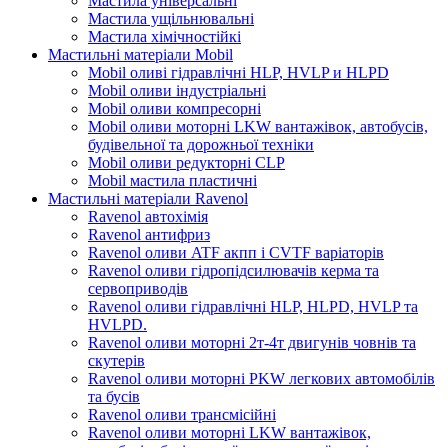
Мастила універсальні
Мастила ущільнювальні
Мастила хімічностійкі
Мастильні матеріали Mobil
Mobil оливі гідравлічні HLP, HVLP и HLPD
Mobil оливи індустріальні
Mobil оливи компресорні
Mobil оливи моторні LKW вантажівок, автобусів,
будівельної та дорожньої техніки
Mobil оливи редукторні CLP
Mobil мастила пластичні
Мастильні матеріали Ravenol
Ravenol автохімія
Ravenol антифриз
Ravenol оливи ATF акпп і CVTF варіаторів
Ravenol оливи гідропідсилювачів керма та
сервоприводів
Ravenol оливи гідравлічні HLP, HLPD, HVLP та
HVLPD.
Ravenol оливи моторні 2т-4т двигунів човнів та
скутерів
Ravenol оливи моторні PKW легкових автомобілів
та бусів
Ravenol оливи трансмісійні
Ravenol оливи моторні LKW вантажівок,