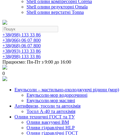
Shell оливи компресорні Corena
Shell оливи редукторні Omala
Shell оливи верстатні Tonna
+38(098) 133 33 86
+38(066) 06 07 800
+38(068) 06 07 800
+38(093) 133 33 86
+38(098) 133 33 86
Працюємо: Пн-Пт з 9:00 до 16:00
0
Емульсоли – мастильно-охолоджуючі рідини (мор)
Емульсоли-мор водорозчинні
Емульсоли-мор масляні
Антифризи, тосоли та автохімія
Тосол А-40 та автохімія
Оливи техничні ГОСТ та ТУ
Оливи вакуумні ВМ
Оливи гідравлічні HLP
Оливи гідравлічні ГОСТ