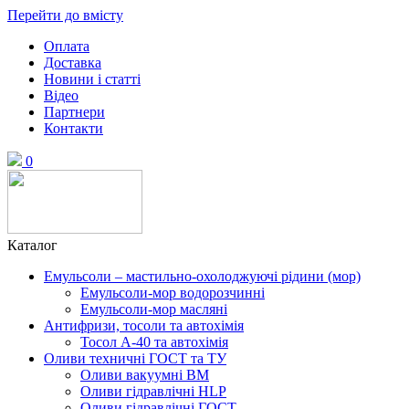
Перейти до вмісту
Оплата
Доставка
Новини і статті
Відео
Партнери
Контакти
0
Каталог
Емульсоли – мастильно-охолоджуючі рідини (мор)
Емульсоли-мор водорозчинні
Емульсоли-мор масляні
Антифризи, тосоли та автохімія
Тосол А-40 та автохімія
Оливи техничні ГОСТ та ТУ
Оливи вакуумні ВМ
Оливи гідравлічні HLP
Оливи гідравлічні ГОСТ