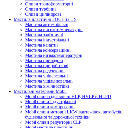
Оливи трансформаторні
Оливи турбінні
Оливи циліндрові
Мастила пластичні ГОСТ та ТУ
Мастила автомобільні
Мастила високотемпературні
Мастила залізничні
Мастила індустріальні
Мастила канатні
Мастила консерваційні
Мастила низькотемпературні
Мастила приладові
Мастила приробіткові
Мастила редукторні
Мастила універсальні
Мастила ущільнювальні
Мастила хімічностійкі
Мастильні матеріали Mobil
Mobil оливі гідравлічні HLP, HVLP и HLPD
Mobil оливи індустріальні
Mobil оливи компресорні
Mobil оливи моторні LKW вантажівок, автобусів,
будівельної та дорожньої техніки
Mobil оливи редукторні CLP
Mobil мастила пластичні