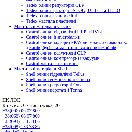
Tedex оливи редукторні CLP
Tedex оливи тракторні STOU, UTTO та TDTO
Tedex оливи трансмісійні
Tedex мастила пластичні
Мастильні матеріали Castrol
Castrol оливи гідравлічні HLP и HVLP
Castrol оливи індустріальні.
Castrol оливи моторні PKW легкових автомобілів,
джипів, бусів та малотоннажних автомобілів
Castrol оливи редукторні CLP
Castrol оливи компресорні і вакуумні
Castrol мастила пластичні
Мастильні матеріали Shell
Shell оливи гідравлічні Tellus
Shell оливи компресорні Corena
Shell оливи редукторні Omala
Shell оливи верстатні Tonna
НК ЛОК
Київ, вул. Святошинська, 20
+38(066) 06 07 800
+38(068) 06 07 800
+38(093) 133 33 86
+38(098) 133 33 86
arlanda@ukr.net