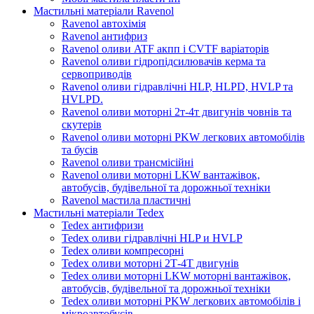
Мастильні матеріали Ravenol
Ravenol автохімія
Ravenol антифриз
Ravenol оливи ATF акпп і CVTF варіаторів
Ravenol оливи гідропідсилювачів керма та
сервоприводів
Ravenol оливи гідравлічні HLP, HLPD, HVLP та
HVLPD.
Ravenol оливи моторні 2т-4т двигунів човнів та
скутерів
Ravenol оливи моторні PKW легкових автомобілів
та бусів
Ravenol оливи трансмісійні
Ravenol оливи моторні LKW вантажівок,
автобусів, будівельної та дорожньої техніки
Ravenol мастила пластичні
Мастильні матеріали Tedex
Tedex антифризи
Tedex оливи гідравлічні HLP и HVLP
Tedex оливи компресорні
Tedex оливи моторні 2Т-4Т двигунів
Tedex оливи моторні LKW моторні вантажівок,
автобусів, будівельної та дорожньої техніки
Tedex оливи моторні PKW легкових автомобілів і
мікроавтобусів