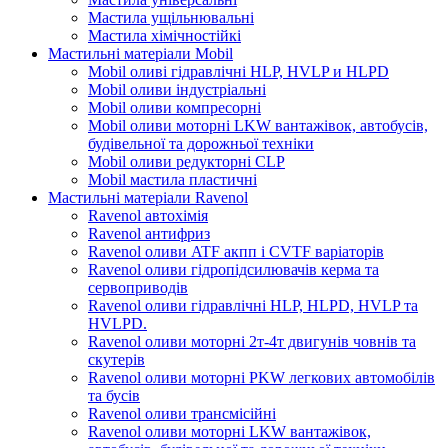
Мастила ущільнювальні
Мастила хімічностійкі
Мастильні матеріали Mobil
Mobil оливі гідравлічні HLP, HVLP и HLPD
Mobil оливи індустріальні
Mobil оливи компресорні
Mobil оливи моторні LKW вантажівок, автобусів,
будівельної та дорожньої техніки
Mobil оливи редукторні CLP
Mobil мастила пластичні
Мастильні матеріали Ravenol
Ravenol автохімія
Ravenol антифриз
Ravenol оливи ATF акпп і CVTF варіаторів
Ravenol оливи гідропідсилювачів керма та
сервоприводів
Ravenol оливи гідравлічні HLP, HLPD, HVLP та
HVLPD.
Ravenol оливи моторні 2т-4т двигунів човнів та
скутерів
Ravenol оливи моторні PKW легкових автомобілів
та бусів
Ravenol оливи трансмісійні
Ravenol оливи моторні LKW вантажівок,