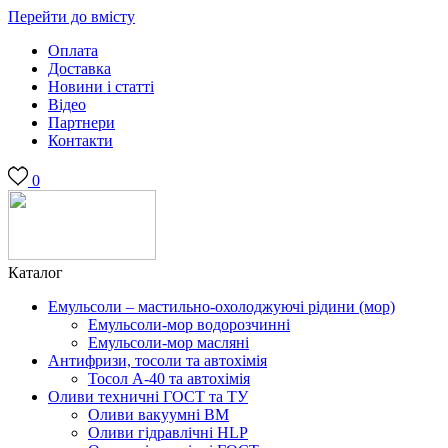
Перейти до вмісту
Оплата
Доставка
Новини і статті
Відео
Партнери
Контакти
0
Каталог
Емульсоли – мастильно-охолоджуючі рідини (мор)
Емульсоли-мор водорозчинні
Емульсоли-мор масляні
Антифризи, тосоли та автохімія
Тосол А-40 та автохімія
Оливи техничні ГОСТ та ТУ
Оливи вакуумні ВМ
Оливи гідравлічні HLP