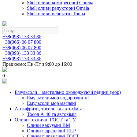
Shell оливи компресорні Corena
Shell оливи редукторні Omala
Shell оливи верстатні Tonna
+38(098) 133 33 86
+38(066) 06 07 800
+38(068) 06 07 800
+38(093) 133 33 86
+38(098) 133 33 86
Працюємо: Пн-Пт з 9:00 до 16:00
0
Емульсоли – мастильно-охолоджуючі рідини (мор)
Емульсоли-мор водорозчинні
Емульсоли-мор масляні
Антифризи, тосоли та автохімія
Тосол А-40 та автохімія
Оливи техничні ГОСТ та ТУ
Оливи вакуумні ВМ
Оливи гідравлічні HLP
Оливи гідравлічні ГОСТ