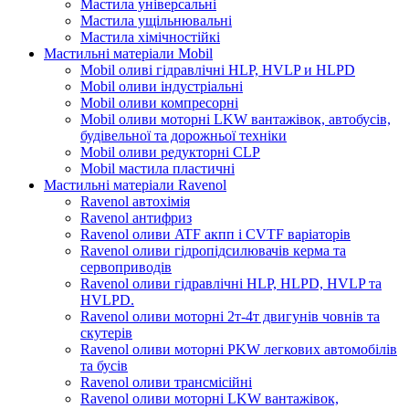
Мастила універсальні
Мастила ущільнювальні
Мастила хімічностійкі
Мастильні матеріали Mobil
Mobil оливі гідравлічні HLP, HVLP и HLPD
Mobil оливи індустріальні
Mobil оливи компресорні
Mobil оливи моторні LKW вантажівок, автобусів,
будівельної та дорожньої техніки
Mobil оливи редукторні CLP
Mobil мастила пластичні
Мастильні матеріали Ravenol
Ravenol автохімія
Ravenol антифриз
Ravenol оливи ATF акпп і CVTF варіаторів
Ravenol оливи гідропідсилювачів керма та
сервоприводів
Ravenol оливи гідравлічні HLP, HLPD, HVLP та
HVLPD.
Ravenol оливи моторні 2т-4т двигунів човнів та
скутерів
Ravenol оливи моторні PKW легкових автомобілів
та бусів
Ravenol оливи трансмісійні
Ravenol оливи моторні LKW вантажівок,