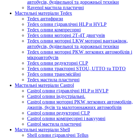
автобусів, будівельної та дорожньої техніки
Ravenol мастила пластичні
Мастильні матеріали Tedex
Tedex антифризи
Tedex оливи гідравлічні HLP и HVLP
Tedex оливи компресорні
Tedex оливи моторні 2Т-4Т двигунів
Tedex оливи моторні LKW моторні вантажівок,
автобусів, будівельної та дорожньої техніки
Tedex оливи моторні PKW легкових автомобілів і
мікроавтобусів
Tedex оливи редукторні CLP
Tedex оливи тракторні STOU, UTTO та TDTO
Tedex оливи трансмісійні
Tedex мастила пластичні
Мастильні матеріали Castrol
Castrol оливи гідравлічні HLP и HVLP
Castrol оливи індустріальні.
Castrol оливи моторні PKW легкових автомобілів,
джипів, бусів та малотоннажних автомобілів
Castrol оливи редукторні CLP
Castrol оливи компресорні і вакуумні
Castrol мастила пластичні
Мастильні матеріали Shell
Shell оливи гідравлічні Tellus