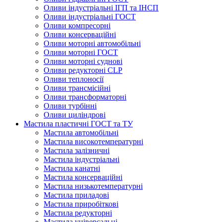
Оливи індустріальні ІГП та ІНСП
Оливи індустріальні ГОСТ
Оливи компресорні
Оливи консерваційні
Оливи моторні автомобільні
Оливи моторні ГОСТ
Оливи моторні суднові
Оливи редукторні CLP
Оливи теплоносії
Оливи трансмісійні
Оливи трансформаторні
Оливи турбінні
Оливи циліндрові
Мастила пластичні ГОСТ та ТУ
Мастила автомобільні
Мастила високотемпературні
Мастила залізничні
Мастила індустріальні
Мастила канатні
Мастила консерваційні
Мастила низькотемпературні
Мастила приладові
Мастила приробіткові
Мастила редукторні
Мастила універсальні