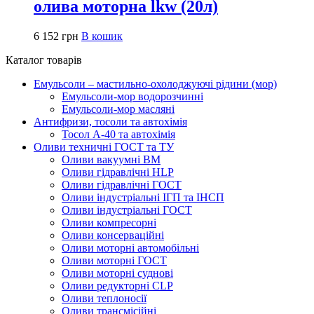
олива моторна lkw (20л)
6 152
грн
В кошик
Каталог товарів
Емульсоли – мастильно-охолоджуючі рідини (мор)
Емульсоли-мор водорозчинні
Емульсоли-мор масляні
Антифризи, тосоли та автохімія
Тосол А-40 та автохімія
Оливи техничні ГОСТ та ТУ
Оливи вакуумні ВМ
Оливи гідравлічні HLP
Оливи гідравлічні ГОСТ
Оливи індустріальні ІГП та ІНСП
Оливи індустріальні ГОСТ
Оливи компресорні
Оливи консерваційні
Оливи моторні автомобільні
Оливи моторні ГОСТ
Оливи моторні суднові
Оливи редукторні CLP
Оливи теплоносії
Оливи трансмісійні