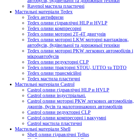
автобусів, будівельної та дорожньої техніки
Ravenol мастила пластичні
Мастильні матеріали Tedex
Tedex антифризи
Tedex оливи гідравлічні HLP и HVLP
Tedex оливи компресорні
Tedex оливи моторні 2Т-4Т двигунів
Tedex оливи моторні LKW моторні вантажівок,
автобусів, будівельної та дорожньої техніки
Tedex оливи моторні PKW легкових автомобілів і
мікроавтобусів
Tedex оливи редукторні CLP
Tedex оливи тракторні STOU, UTTO та TDTO
Tedex оливи трансмісійні
Tedex мастила пластичні
Мастильні матеріали Castrol
Castrol оливи гідравлічні HLP и HVLP
Castrol оливи індустріальні.
Castrol оливи моторні PKW легкових автомобілів,
джипів, бусів та малотоннажних автомобілів
Castrol оливи редукторні CLP
Castrol оливи компресорні і вакуумні
Castrol мастила пластичні
Мастильні матеріали Shell
Shell оливи гідравлічні Tellus