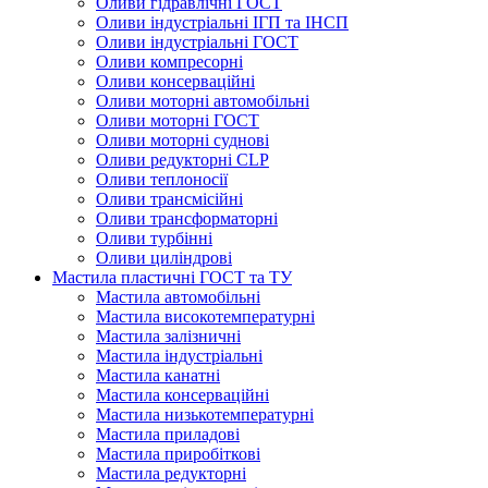
Оливи гідравлічні ГОСТ
Оливи індустріальні ІГП та ІНСП
Оливи індустріальні ГОСТ
Оливи компресорні
Оливи консерваційні
Оливи моторні автомобільні
Оливи моторні ГОСТ
Оливи моторні суднові
Оливи редукторні CLP
Оливи теплоносії
Оливи трансмісійні
Оливи трансформаторні
Оливи турбінні
Оливи циліндрові
Мастила пластичні ГОСТ та ТУ
Мастила автомобільні
Мастила високотемпературні
Мастила залізничні
Мастила індустріальні
Мастила канатні
Мастила консерваційні
Мастила низькотемпературні
Мастила приладові
Мастила приробіткові
Мастила редукторні