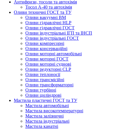
Антифризи, тосоли та автохімія
Тосол А-40 та автохімія
Оливи техничні ГОСТ та ТУ
Оливи вакуумні ВМ
Оливи гідравлічні HLP
Оливи гідравлічні ГОСТ
Оливи індустріальні ІГП та ІНСП
Оливи індустріальні ГОСТ
Оливи компресорні
Оливи консерваційні
Оливи моторні автомобільні
Оливи моторні ГОСТ
Оливи моторні суднові
Оливи редукторні CLP
Оливи теплоносії
Оливи трансмісійні
Оливи трансформаторні
Оливи турбінні
Оливи циліндрові
Мастила пластичні ГОСТ та ТУ
Мастила автомобільні
Мастила високотемпературні
Мастила залізничні
Мастила індустріальні
Мастила канатні