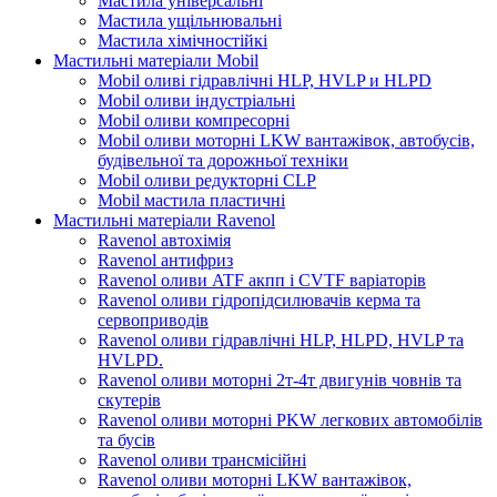
Мастила універсальні
Мастила ущільнювальні
Мастила хімічностійкі
Мастильні матеріали Mobil
Mobil оливі гідравлічні HLP, HVLP и HLPD
Mobil оливи індустріальні
Mobil оливи компресорні
Mobil оливи моторні LKW вантажівок, автобусів,
будівельної та дорожньої техніки
Mobil оливи редукторні CLP
Mobil мастила пластичні
Мастильні матеріали Ravenol
Ravenol автохімія
Ravenol антифриз
Ravenol оливи ATF акпп і CVTF варіаторів
Ravenol оливи гідропідсилювачів керма та
сервоприводів
Ravenol оливи гідравлічні HLP, HLPD, HVLP та
HVLPD.
Ravenol оливи моторні 2т-4т двигунів човнів та
скутерів
Ravenol оливи моторні PKW легкових автомобілів
та бусів
Ravenol оливи трансмісійні
Ravenol оливи моторні LKW вантажівок,