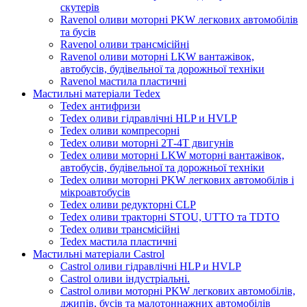
скутерів
Ravenol оливи моторні PKW легкових автомобілів
та бусів
Ravenol оливи трансмісійні
Ravenol оливи моторні LKW вантажівок,
автобусів, будівельної та дорожньої техніки
Ravenol мастила пластичні
Мастильні матеріали Tedex
Tedex антифризи
Tedex оливи гідравлічні HLP и HVLP
Tedex оливи компресорні
Tedex оливи моторні 2Т-4Т двигунів
Tedex оливи моторні LKW моторні вантажівок,
автобусів, будівельної та дорожньої техніки
Tedex оливи моторні PKW легкових автомобілів і
мікроавтобусів
Tedex оливи редукторні CLP
Tedex оливи тракторні STOU, UTTO та TDTO
Tedex оливи трансмісійні
Tedex мастила пластичні
Мастильні матеріали Castrol
Castrol оливи гідравлічні HLP и HVLP
Castrol оливи індустріальні.
Castrol оливи моторні PKW легкових автомобілів,
джипів, бусів та малотоннажних автомобілів