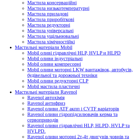
Мастила консерваційні
Мастила низькотемпературні
Мастила приладові
Мастила приробіткові
Мастила редукторні
Мастила універсальні
Мастила ущільнювальні
Мастила хімічностійкі
Мастильні матеріали Mobil
Mobil оливі гідравлічні HLP, HVLP и HLPD
Mobil оливи індустріальні
Mobil оливи компресорні
Mobil оливи моторні LKW вантажівок, автобусів,
будівельної та дорожньої техніки
Mobil оливи редукторні CLP
Mobil мастила пластичні
Мастильні матеріали Ravenol
Ravenol автохімія
Ravenol антифриз
Ravenol оливи ATF акпп і CVTF варіаторів
Ravenol оливи гідропідсилювачів керма та
сервоприводів
Ravenol оливи гідравлічні HLP, HLPD, HVLP та
HVLPD.
Ravenol оливи моторні 2т-4т двигунів човнів та