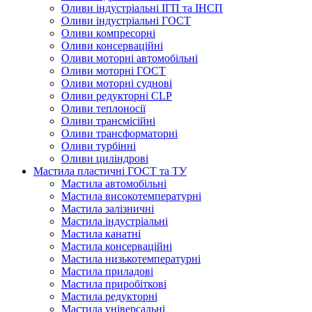
Оливи індустріальні ІГП та ІНСП
Оливи індустріальні ГОСТ
Оливи компресорні
Оливи консерваційні
Оливи моторні автомобільні
Оливи моторні ГОСТ
Оливи моторні суднові
Оливи редукторні CLP
Оливи теплоносії
Оливи трансмісійні
Оливи трансформаторні
Оливи турбінні
Оливи циліндрові
Мастила пластичні ГОСТ та ТУ
Мастила автомобільні
Мастила високотемпературні
Мастила залізничні
Мастила індустріальні
Мастила канатні
Мастила консерваційні
Мастила низькотемпературні
Мастила приладові
Мастила приробіткові
Мастила редукторні
Мастила універсальні