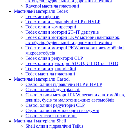
автобусів, будівельної та дорожньої техніки
Ravenol мастила пластичні
Мастильні матеріали Tedex
Tedex антифризи
Tedex оливи гідравлічні HLP и HVLP
Tedex оливи компресорні
Tedex оливи моторні 2Т-4Т двигунів
Tedex оливи моторні LKW моторні вантажівок,
автобусів, будівельної та дорожньої техніки
Tedex оливи моторні PKW легкових автомобілів і
мікроавтобусів
Tedex оливи редукторні CLP
Tedex оливи тракторні STOU, UTTO та TDTO
Tedex оливи трансмісійні
Tedex мастила пластичні
Мастильні матеріали Castrol
Castrol оливи гідравлічні HLP и HVLP
Castrol оливи індустріальні.
Castrol оливи моторні PKW легкових автомобілів,
джипів, бусів та малотоннажних автомобілів
Castrol оливи редукторні CLP
Castrol оливи компресорні і вакуумні
Castrol мастила пластичні
Мастильні матеріали Shell
Shell оливи гідравлічні Tellus