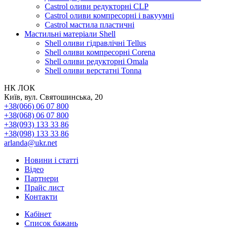
Castrol оливи редукторні CLP
Castrol оливи компресорні і вакуумні
Castrol мастила пластичні
Мастильні матеріали Shell
Shell оливи гідравлічні Tellus
Shell оливи компресорні Corena
Shell оливи редукторні Omala
Shell оливи верстатні Tonna
НК ЛОК
Київ, вул. Святошинська, 20
+38(066) 06 07 800
+38(068) 06 07 800
+38(093) 133 33 86
+38(098) 133 33 86
arlanda@ukr.net
Новини і статті
Відео
Партнери
Прайс лист
Контакти
Кабінет
Список бажань