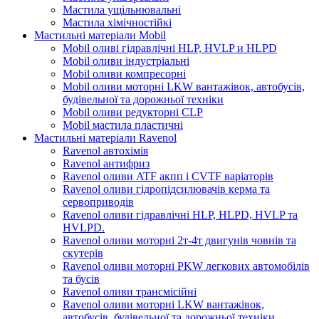
Мастила ущільнювальні
Мастила хімічностійкі
Мастильні матеріали Mobil
Mobil оливі гідравлічні HLP, HVLP и HLPD
Mobil оливи індустріальні
Mobil оливи компресорні
Mobil оливи моторні LKW вантажівок, автобусів,
будівельної та дорожньої техніки
Mobil оливи редукторні CLP
Mobil мастила пластичні
Мастильні матеріали Ravenol
Ravenol автохімія
Ravenol антифриз
Ravenol оливи ATF акпп і CVTF варіаторів
Ravenol оливи гідропідсилювачів керма та
сервоприводів
Ravenol оливи гідравлічні HLP, HLPD, HVLP та
HVLPD.
Ravenol оливи моторні 2т-4т двигунів човнів та
скутерів
Ravenol оливи моторні PKW легкових автомобілів
та бусів
Ravenol оливи трансмісійні
Ravenol оливи моторні LKW вантажівок,
автобусів, будівельної та дорожньої техніки