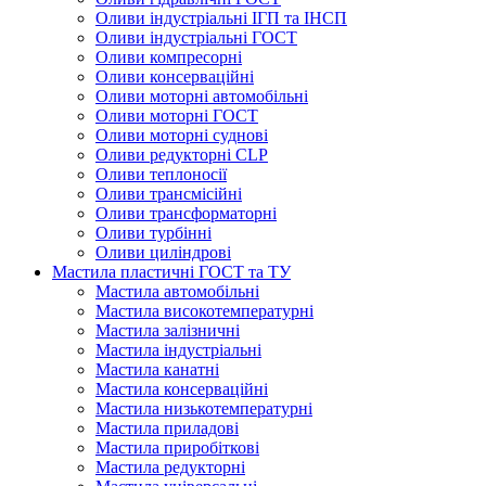
Оливи індустріальні ІГП та ІНСП
Оливи індустріальні ГОСТ
Оливи компресорні
Оливи консерваційні
Оливи моторні автомобільні
Оливи моторні ГОСТ
Оливи моторні суднові
Оливи редукторні CLP
Оливи теплоносії
Оливи трансмісійні
Оливи трансформаторні
Оливи турбінні
Оливи циліндрові
Мастила пластичні ГОСТ та ТУ
Мастила автомобільні
Мастила високотемпературні
Мастила залізничні
Мастила індустріальні
Мастила канатні
Мастила консерваційні
Мастила низькотемпературні
Мастила приладові
Мастила приробіткові
Мастила редукторні