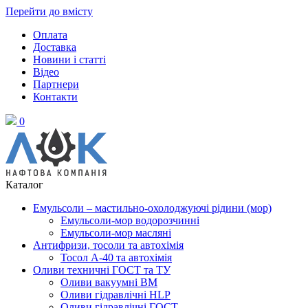
Перейти до вмісту
Оплата
Доставка
Новини і статті
Відео
Партнери
Контакти
0
Каталог
Емульсоли – мастильно-охолоджуючі рідини (мор)
Емульсоли-мор водорозчинні
Емульсоли-мор масляні
Антифризи, тосоли та автохімія
Тосол А-40 та автохімія
Оливи техничні ГОСТ та ТУ
Оливи вакуумні ВМ
Оливи гідравлічні HLP
Оливи гідравлічні ГОСТ