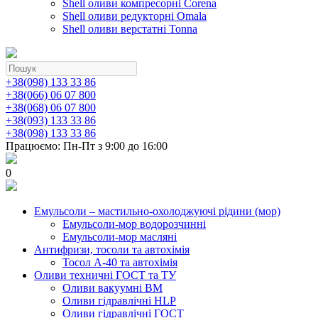
Shell оливи компресорні Corena
Shell оливи редукторні Omala
Shell оливи верстатні Tonna
+38(098) 133 33 86
+38(066) 06 07 800
+38(068) 06 07 800
+38(093) 133 33 86
+38(098) 133 33 86
Працюємо: Пн-Пт з 9:00 до 16:00
0
Емульсоли – мастильно-охолоджуючі рідини (мор)
Емульсоли-мор водорозчинні
Емульсоли-мор масляні
Антифризи, тосоли та автохімія
Тосол А-40 та автохімія
Оливи техничні ГОСТ та ТУ
Оливи вакуумні ВМ
Оливи гідравлічні HLP
Оливи гідравлічні ГОСТ