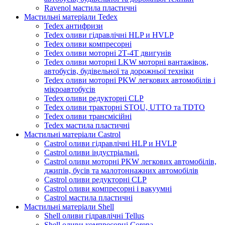
Ravenol мастила пластичні
Мастильні матеріали Tedex
Tedex антифризи
Tedex оливи гідравлічні HLP и HVLP
Tedex оливи компресорні
Tedex оливи моторні 2Т-4Т двигунів
Tedex оливи моторні LKW моторні вантажівок,
автобусів, будівельної та дорожньої техніки
Tedex оливи моторні PKW легкових автомобілів і
мікроавтобусів
Tedex оливи редукторні CLP
Tedex оливи тракторні STOU, UTTO та TDTO
Tedex оливи трансмісійні
Tedex мастила пластичні
Мастильні матеріали Castrol
Castrol оливи гідравлічні HLP и HVLP
Castrol оливи індустріальні.
Castrol оливи моторні PKW легкових автомобілів,
джипів, бусів та малотоннажних автомобілів
Castrol оливи редукторні CLP
Castrol оливи компресорні і вакуумні
Castrol мастила пластичні
Мастильні матеріали Shell
Shell оливи гідравлічні Tellus
Shell оливи компресорні Corena