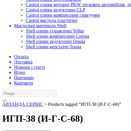
Castrol оливи моторні PKW легкових автомобілів, д
Castrol оливи редукторні CLP
Castrol оливи компресорні і вакуумні
Castrol мастила пластичні
Мастильні матеріали Shell
Shell оливи гідравлічні Tellus
Shell оливи компресорні Corena
Shell оливи редукторні Omala
Shell оливи верстатні Tonna
Оплата
Доставка
Новини і статті
Відео
Партнери
Контакти
АРЛАНДА СЕРВІС
> Products tagged “ИГП-38 (И-Г-С-68)”
ИГП-38 (И-Г-С-68)