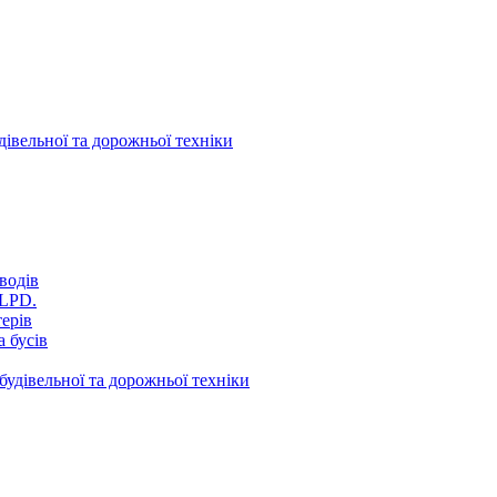
дівельної та дорожньої техніки
водів
VLPD.
терів
 бусів
будівельної та дорожньої техніки