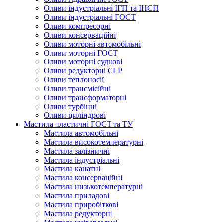
Оливи індустріальні ІГП та ІНСП
Оливи індустріальні ГОСТ
Оливи компресорні
Оливи консерваційні
Оливи моторні автомобільні
Оливи моторні ГОСТ
Оливи моторні суднові
Оливи редукторні CLP
Оливи теплоносії
Оливи трансмісійні
Оливи трансформаторні
Оливи турбінні
Оливи циліндрові
Мастила пластичні ГОСТ та ТУ
Мастила автомобільні
Мастила високотемпературні
Мастила залізничні
Мастила індустріальні
Мастила канатні
Мастила консерваційні
Мастила низькотемпературні
Мастила приладові
Мастила приробіткові
Мастила редукторні