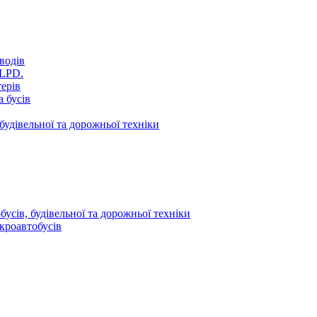
водів
VLPD.
терів
 бусів
будівельної та дорожньої техніки
усів, будівельної та дорожньої техніки
кроавтобусів