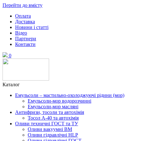
Перейти до вмісту
Оплата
Доставка
Новини і статті
Відео
Партнери
Контакти
0
Каталог
Емульсоли – мастильно-охолоджуючі рідини (мор)
Емульсоли-мор водорозчинні
Емульсоли-мор масляні
Антифризи, тосоли та автохімія
Тосол А-40 та автохімія
Оливи техничні ГОСТ та ТУ
Оливи вакуумні ВМ
Оливи гідравлічні HLP
Оливи гідравлічні ГОСТ