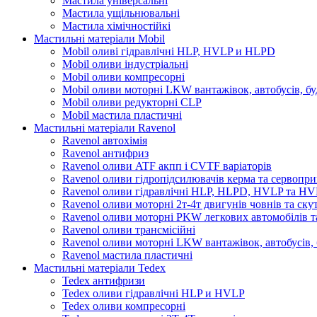
Мастила універсальні
Мастила ущільнювальні
Мастила хімічностійкі
Мастильні матеріали Mobil
Mobil оливі гідравлічні HLP, HVLP и HLPD
Mobil оливи індустріальні
Mobil оливи компресорні
Mobil оливи моторні LKW вантажівок, автобусів, бу
Mobil оливи редукторні CLP
Mobil мастила пластичні
Мастильні матеріали Ravenol
Ravenol автохімія
Ravenol антифриз
Ravenol оливи ATF акпп і CVTF варіаторів
Ravenol оливи гідропідсилювачів керма та сервопри
Ravenol оливи гідравлічні HLP, HLPD, HVLP та H
Ravenol оливи моторні 2т-4т двигунів човнів та ску
Ravenol оливи моторні PKW легкових автомобілів та
Ravenol оливи трансмісійні
Ravenol оливи моторні LKW вантажівок, автобусів, 
Ravenol мастила пластичні
Мастильні матеріали Tedex
Tedex антифризи
Tedex оливи гідравлічні HLP и HVLP
Tedex оливи компресорні