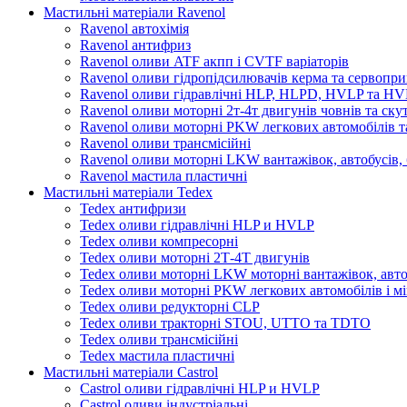
Мастильні матеріали Ravenol
Ravenol автохімія
Ravenol антифриз
Ravenol оливи ATF акпп і CVTF варіаторів
Ravenol оливи гідропідсилювачів керма та сервопри
Ravenol оливи гідравлічні HLP, HLPD, HVLP та H
Ravenol оливи моторні 2т-4т двигунів човнів та ску
Ravenol оливи моторні PKW легкових автомобілів та
Ravenol оливи трансмісійні
Ravenol оливи моторні LKW вантажівок, автобусів, 
Ravenol мастила пластичні
Мастильні матеріали Tedex
Tedex антифризи
Tedex оливи гідравлічні HLP и HVLP
Tedex оливи компресорні
Tedex оливи моторні 2Т-4Т двигунів
Tedex оливи моторні LKW моторні вантажівок, автоб
Tedex оливи моторні PKW легкових автомобілів і мі
Tedex оливи редукторні CLP
Tedex оливи тракторні STOU, UTTO та TDTO
Tedex оливи трансмісійні
Tedex мастила пластичні
Мастильні матеріали Castrol
Castrol оливи гідравлічні HLP и HVLP
Castrol оливи індустріальні.