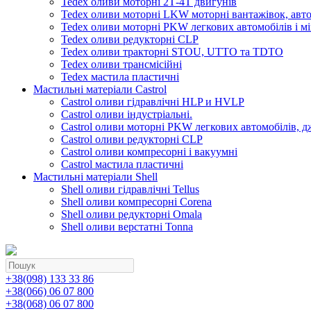
Tedex оливи моторні 2Т-4Т двигунів
Tedex оливи моторні LKW моторні вантажівок, автоб
Tedex оливи моторні PKW легкових автомобілів і мі
Tedex оливи редукторні CLP
Tedex оливи тракторні STOU, UTTO та TDTO
Tedex оливи трансмісійні
Tedex мастила пластичні
Мастильні матеріали Castrol
Castrol оливи гідравлічні HLP и HVLP
Castrol оливи індустріальні.
Castrol оливи моторні PKW легкових автомобілів, д
Castrol оливи редукторні CLP
Castrol оливи компресорні і вакуумні
Castrol мастила пластичні
Мастильні матеріали Shell
Shell оливи гідравлічні Tellus
Shell оливи компресорні Corena
Shell оливи редукторні Omala
Shell оливи верстатні Tonna
+38(098) 133 33 86
+38(066) 06 07 800
+38(068) 06 07 800