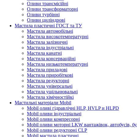
Оливи трансмісійні
Оливи трансформаторні
Оливи турбінні
Оливи циліндрові
Мастила пластичні ГОСТ та ТУ
Мастила автомобільні
Мастила високотемпературні
Мастила залізничні
Мастила індустріальні
Мастила канатні
Мастила консерваційні
Мастила низькотемпературні
Мастила приладові
Мастила приробіткові
Мастила редукторні
Мастила універсальні
Мастила ущільнювальні
Мастила хімічностійкі
Мастильні матеріали Mobil
Mobil оливі гідравлічні HLP, HVLP и HLPD
Mobil оливи індустріальні
Mobil оливи компресорні
Mobil оливи моторні LKW вантажівок, автобусів, бу
Mobil оливи редукторні CLP
Mobil мастила пластичні