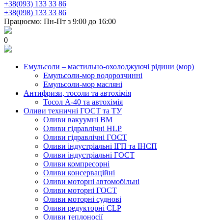
+38(093) 133 33 86
+38(098) 133 33 86
Працюємо: Пн-Пт з 9:00 до 16:00
0
Емульсоли – мастильно-охолоджуючі рідини (мор)
Емульсоли-мор водорозчинні
Емульсоли-мор масляні
Антифризи, тосоли та автохімія
Тосол А-40 та автохімія
Оливи техничні ГОСТ та ТУ
Оливи вакуумні ВМ
Оливи гідравлічні HLP
Оливи гідравлічні ГОСТ
Оливи індустріальні ІГП та ІНСП
Оливи індустріальні ГОСТ
Оливи компресорні
Оливи консерваційні
Оливи моторні автомобільні
Оливи моторні ГОСТ
Оливи моторні суднові
Оливи редукторні CLP
Оливи теплоносії