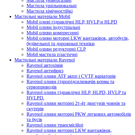
Мастила універсальні
Мастила ущільнювальні
Мастила хімічностійкі
Мастильні матеріали Mobil
Mobil оливі гідравлічні HLP, HVLP и HLPD
Mobil оливи індустріальні
Mobil оливи компресорні
Mobil оливи моторні LKW вантажівок, автобусів,
будівельної та дорожньої техніки
Mobil оливи редукторні CLP
Mobil мастила пластичні
Мастильні матеріали Ravenol
Ravenol автохімія
Ravenol антифриз
Ravenol оливи ATF акпп і CVTF варіаторів
Ravenol оливи гідропідсилювачів керма та
сервоприводів
Ravenol оливи гідравлічні HLP, HLPD, HVLP та
HVLPD.
Ravenol оливи моторні 2т-4т двигунів човнів та
скутерів
Ravenol оливи моторні PKW легкових автомобілів
та бусів
Ravenol оливи трансмісійні
Ravenol оливи моторні LKW вантажівок,