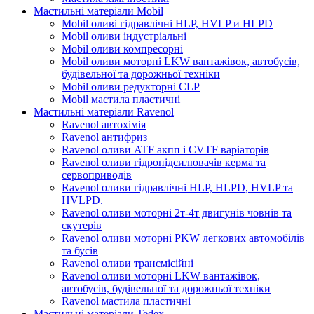
Мастильні матеріали Mobil
Mobil оливі гідравлічні HLP, HVLP и HLPD
Mobil оливи індустріальні
Mobil оливи компресорні
Mobil оливи моторні LKW вантажівок, автобусів,
будівельної та дорожньої техніки
Mobil оливи редукторні CLP
Mobil мастила пластичні
Мастильні матеріали Ravenol
Ravenol автохімія
Ravenol антифриз
Ravenol оливи ATF акпп і CVTF варіаторів
Ravenol оливи гідропідсилювачів керма та
сервоприводів
Ravenol оливи гідравлічні HLP, HLPD, HVLP та
HVLPD.
Ravenol оливи моторні 2т-4т двигунів човнів та
скутерів
Ravenol оливи моторні PKW легкових автомобілів
та бусів
Ravenol оливи трансмісійні
Ravenol оливи моторні LKW вантажівок,
автобусів, будівельної та дорожньої техніки
Ravenol мастила пластичні
Мастильні матеріали Tedex