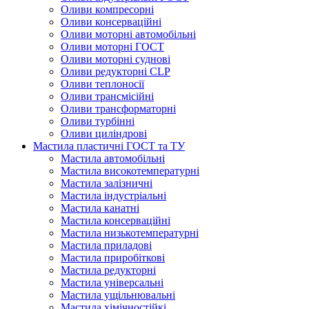
Оливи компресорні
Оливи консерваційні
Оливи моторні автомобільні
Оливи моторні ГОСТ
Оливи моторні суднові
Оливи редукторні CLP
Оливи теплоносії
Оливи трансмісійні
Оливи трансформаторні
Оливи турбінні
Оливи циліндрові
Мастила пластичні ГОСТ та ТУ
Мастила автомобільні
Мастила високотемпературні
Мастила залізничні
Мастила індустріальні
Мастила канатні
Мастила консерваційні
Мастила низькотемпературні
Мастила приладові
Мастила приробіткові
Мастила редукторні
Мастила універсальні
Мастила ущільнювальні
Мастила хімічностійкі