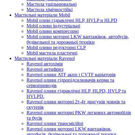
Мастила ущільнювальні
Мастила хімічностійкі
Мастильні матеріали Mobil
Mobil оливі гідравлічні HLP, HVLP и HLPD
Mobil оливи індустріальні
Mobil оливи компресорні
Mobil оливи моторні LKW вантажівок, автобусів,
будівельної та дорожньої техніки
Mobil оливи редукторні CLP
Mobil мастила пластичні
Мастильні матеріали Ravenol
Ravenol автохімія
Ravenol антифриз
Ravenol оливи ATF акпп і CVTF варіаторів
Ravenol оливи гідропідсилювачів керма та
сервоприводів
Ravenol оливи гідравлічні HLP, HLPD, HVLP та
HVLPD.
Ravenol оливи моторні 2т-4т двигунів човнів та
скутерів
Ravenol оливи моторні PKW легкових автомобілів
та бусів
Ravenol оливи трансмісійні
Ravenol оливи моторні LKW вантажівок,
автобусів, будівельної та дорожньої техніки