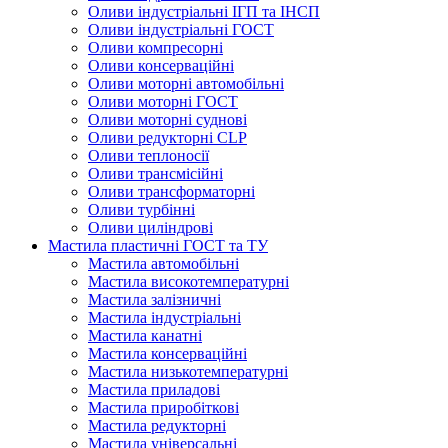
Оливи індустріальні ІГП та ІНСП
Оливи індустріальні ГОСТ
Оливи компресорні
Оливи консерваційні
Оливи моторні автомобільні
Оливи моторні ГОСТ
Оливи моторні суднові
Оливи редукторні CLP
Оливи теплоносії
Оливи трансмісійні
Оливи трансформаторні
Оливи турбінні
Оливи циліндрові
Мастила пластичні ГОСТ та ТУ
Мастила автомобільні
Мастила високотемпературні
Мастила залізничні
Мастила індустріальні
Мастила канатні
Мастила консерваційні
Мастила низькотемпературні
Мастила приладові
Мастила приробіткові
Мастила редукторні
Мастила універсальні