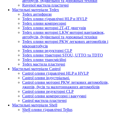
автобусів, будівельної та дорожньої техніки
Ravenol мастила пластичні
Мастильні матеріали Tedex
Tedex антифризи
Tedex оливи гідравлічні HLP и HVLP
Tedex оливи компресорні
Tedex оливи моторні 2Т-4Т двигунів
Tedex оливи моторні LKW моторні вантажівок,
автобусів, будівельної та дорожньої техніки
Tedex оливи моторні PKW легкових автомобілів і
мікроавтобусів
Tedex оливи редукторні CLP
Tedex оливи тракторні STOU, UTTO та TDTO
Tedex оливи трансмісійні
Tedex мастила пластичні
Мастильні матеріали Castrol
Castrol оливи гідравлічні HLP и HVLP
Castrol оливи індустріальні.
Castrol оливи моторні PKW легкових автомобілів,
джипів, бусів та малотоннажних автомобілів
Castrol оливи редукторні CLP
Castrol оливи компресорні і вакуумні
Castrol мастила пластичні
Мастильні матеріали Shell
Shell оливи гідравлічні Tellus