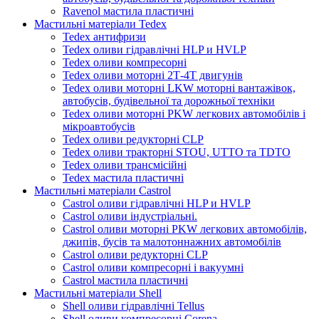
Ravenol мастила пластичні
Мастильні матеріали Tedex
Tedex антифризи
Tedex оливи гідравлічні HLP и HVLP
Tedex оливи компресорні
Tedex оливи моторні 2Т-4Т двигунів
Tedex оливи моторні LKW моторні вантажівок,
автобусів, будівельної та дорожньої техніки
Tedex оливи моторні PKW легкових автомобілів і
мікроавтобусів
Tedex оливи редукторні CLP
Tedex оливи тракторні STOU, UTTO та TDTO
Tedex оливи трансмісійні
Tedex мастила пластичні
Мастильні матеріали Castrol
Castrol оливи гідравлічні HLP и HVLP
Castrol оливи індустріальні.
Castrol оливи моторні PKW легкових автомобілів,
джипів, бусів та малотоннажних автомобілів
Castrol оливи редукторні CLP
Castrol оливи компресорні і вакуумні
Castrol мастила пластичні
Мастильні матеріали Shell
Shell оливи гідравлічні Tellus
Shell оливи компресорні Corena