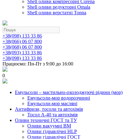
Shell оливи компресорні Corena
Shell оливи редукторні Omala
Shell оливи верстатні Tonna
+38(098) 133 33 86
+38(066) 06 07 800
+38(068) 06 07 800
+38(093) 133 33 86
+38(098) 133 33 86
Працюємо: Пн-Пт з 9:00 до 16:00
0
Емульсоли – мастильно-охолоджуючі рідини (мор)
Емульсоли-мор водорозчинні
Емульсоли-мор масляні
Антифризи, тосоли та автохімія
Тосол А-40 та автохімія
Оливи техничні ГОСТ та ТУ
Оливи вакуумні ВМ
Оливи гідравлічні HLP
Оливи гідравлічні ГОСТ