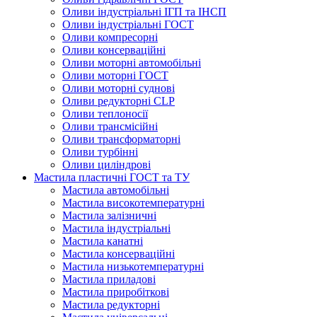
Оливи індустріальні ІГП та ІНСП
Оливи індустріальні ГОСТ
Оливи компресорні
Оливи консерваційні
Оливи моторні автомобільні
Оливи моторні ГОСТ
Оливи моторні суднові
Оливи редукторні CLP
Оливи теплоносії
Оливи трансмісійні
Оливи трансформаторні
Оливи турбінні
Оливи циліндрові
Мастила пластичні ГОСТ та ТУ
Мастила автомобільні
Мастила високотемпературні
Мастила залізничні
Мастила індустріальні
Мастила канатні
Мастила консерваційні
Мастила низькотемпературні
Мастила приладові
Мастила приробіткові
Мастила редукторні