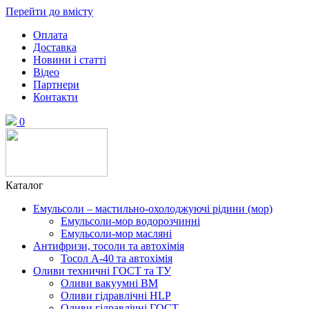
Перейти до вмісту
Оплата
Доставка
Новини і статті
Відео
Партнери
Контакти
0
Каталог
Емульсоли – мастильно-охолоджуючі рідини (мор)
Емульсоли-мор водорозчинні
Емульсоли-мор масляні
Антифризи, тосоли та автохімія
Тосол А-40 та автохімія
Оливи техничні ГОСТ та ТУ
Оливи вакуумні ВМ
Оливи гідравлічні HLP
Оливи гідравлічні ГОСТ