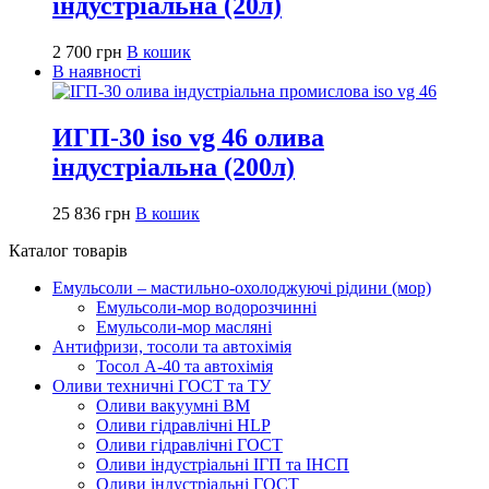
індустріальна (20л)
2 700
грн
В кошик
В наявності
ИГП-30 iso vg 46 олива
індустріальна (200л)
25 836
грн
В кошик
Каталог товарів
Емульсоли – мастильно-охолоджуючі рідини (мор)
Емульсоли-мор водорозчинні
Емульсоли-мор масляні
Антифризи, тосоли та автохімія
Тосол А-40 та автохімія
Оливи техничні ГОСТ та ТУ
Оливи вакуумні ВМ
Оливи гідравлічні HLP
Оливи гідравлічні ГОСТ
Оливи індустріальні ІГП та ІНСП
Оливи індустріальні ГОСТ