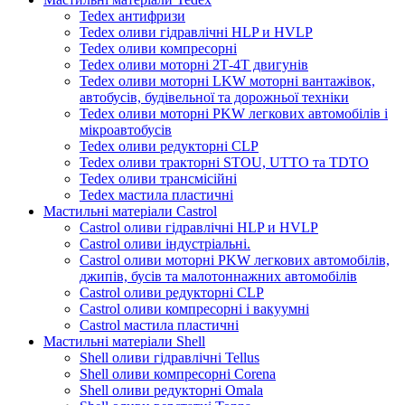
Tedex антифризи
Tedex оливи гідравлічні HLP и HVLP
Tedex оливи компресорні
Tedex оливи моторні 2Т-4Т двигунів
Tedex оливи моторні LKW моторні вантажівок,
автобусів, будівельної та дорожньої техніки
Tedex оливи моторні PKW легкових автомобілів і
мікроавтобусів
Tedex оливи редукторні CLP
Tedex оливи тракторні STOU, UTTO та TDTO
Tedex оливи трансмісійні
Tedex мастила пластичні
Мастильні матеріали Castrol
Castrol оливи гідравлічні HLP и HVLP
Castrol оливи індустріальні.
Castrol оливи моторні PKW легкових автомобілів,
джипів, бусів та малотоннажних автомобілів
Castrol оливи редукторні CLP
Castrol оливи компресорні і вакуумні
Castrol мастила пластичні
Мастильні матеріали Shell
Shell оливи гідравлічні Tellus
Shell оливи компресорні Corena
Shell оливи редукторні Omala