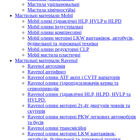
Мастила ущільнювальні
Мастила хімічностійкі
Мастильні матеріали Mobil
Mobil оливі гідравлічні HLP, HVLP и HLPD
Mobil оливи індустріальні
Mobil оливи компресорні
Mobil оливи моторні LKW вантажівок, автобусів,
будівельної та дорожньої техніки
Mobil оливи редукторні CLP
Mobil мастила пластичні
Мастильні матеріали Ravenol
Ravenol автохімія
Ravenol антифриз
Ravenol оливи ATF акпп і CVTF варіаторів
Ravenol оливи гідропідсилювачів керма та
сервоприводів
Ravenol оливи гідравлічні HLP, HLPD, HVLP та
HVLPD.
Ravenol оливи моторні 2т-4т двигунів човнів та
скутерів
Ravenol оливи моторні PKW легкових автомобілів
та бусів
Ravenol оливи трансмісійні
Ravenol оливи моторні LKW вантажівок,
автобусів, будівельної та дорожньої техніки