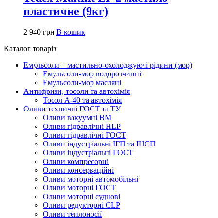
пластичне (9кг)
2 940
грн
В кошик
Каталог товарів
Емульсоли – мастильно-охолоджуючі рідини (мор)
Емульсоли-мор водорозчинні
Емульсоли-мор масляні
Антифризи, тосоли та автохімія
Тосол А-40 та автохімія
Оливи техничні ГОСТ та ТУ
Оливи вакуумні ВМ
Оливи гідравлічні HLP
Оливи гідравлічні ГОСТ
Оливи індустріальні ІГП та ІНСП
Оливи індустріальні ГОСТ
Оливи компресорні
Оливи консерваційні
Оливи моторні автомобільні
Оливи моторні ГОСТ
Оливи моторні суднові
Оливи редукторні CLP
Оливи теплоносії