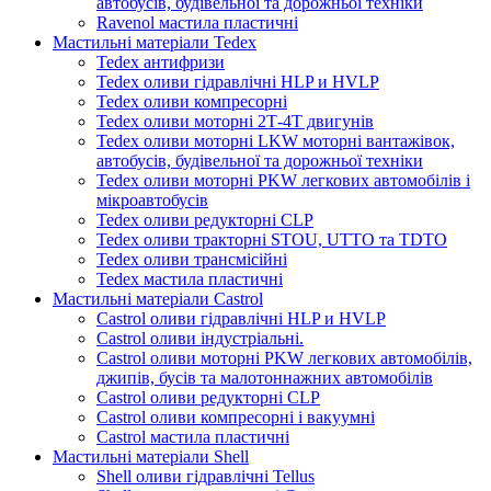
автобусів, будівельної та дорожньої техніки
Ravenol мастила пластичні
Мастильні матеріали Tedex
Tedex антифризи
Tedex оливи гідравлічні HLP и HVLP
Tedex оливи компресорні
Tedex оливи моторні 2Т-4Т двигунів
Tedex оливи моторні LKW моторні вантажівок,
автобусів, будівельної та дорожньої техніки
Tedex оливи моторні PKW легкових автомобілів і
мікроавтобусів
Tedex оливи редукторні CLP
Tedex оливи тракторні STOU, UTTO та TDTO
Tedex оливи трансмісійні
Tedex мастила пластичні
Мастильні матеріали Castrol
Castrol оливи гідравлічні HLP и HVLP
Castrol оливи індустріальні.
Castrol оливи моторні PKW легкових автомобілів,
джипів, бусів та малотоннажних автомобілів
Castrol оливи редукторні CLP
Castrol оливи компресорні і вакуумні
Castrol мастила пластичні
Мастильні матеріали Shell
Shell оливи гідравлічні Tellus