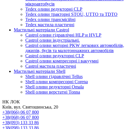
мікроавтобусів
Tedex оливи редукторні CLP
Tedex оливи тракторні STOU, UTTO та TDTO
Tedex оливи трансмісійні
Tedex мастила пластичні
Мастильні матеріали Castrol
Castrol оливи гідравлічні HLP и HVLP
Castrol оливи індустріальні.
Castrol оливи моторні PKW легкових автомобілів,
джипів, бусів та малотоннажних автомобілів
Castrol оливи редукторні CLP
Castrol оливи компресорні і вакуумні
Castrol мастила пластичні
Мастильні матеріали Shell
Shell оливи гідравлічні Tellus
Shell оливи компресорні Corena
Shell оливи редукторні Omala
Shell оливи верстатні Tonna
НК ЛОК
Київ, вул. Святошинська, 20
+38(066) 06 07 800
+38(068) 06 07 800
+38(093) 133 33 86
+38(098) 133 33 86