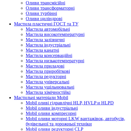
Оливи трансмісійні
Оливи трансформаторні
Оливи турбінні
Оливи циліндрові
Мастила пластичні ГОСТ та ТУ
Мастила автомобільні
Мастила високотемпературні
Мастила залізничні
Мастила індустріальні
Мастила канатні
Мастила консерваційні
Мастила низькотемпературні
Мастила приладові
Мастила приробіткові
Мастила редукторні
Мастила універсальні
Мастила ущільнювальні
Мастила хімічностійкі
Мастильні матеріали Mobil
Mobil оливі гідравлічні HLP, HVLP и HLPD
Mobil оливи індустріальні
Mobil оливи компресорні
Mobil оливи моторні LKW вантажівок, автобусів,
будівельної та дорожньої техніки
Mobil оливи редукторні CLP