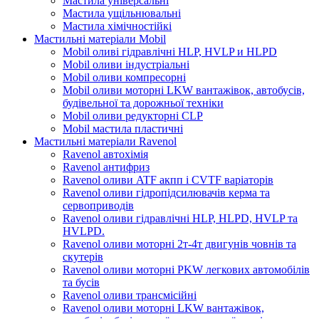
Мастила універсальні
Мастила ущільнювальні
Мастила хімічностійкі
Мастильні матеріали Mobil
Mobil оливі гідравлічні HLP, HVLP и HLPD
Mobil оливи індустріальні
Mobil оливи компресорні
Mobil оливи моторні LKW вантажівок, автобусів,
будівельної та дорожньої техніки
Mobil оливи редукторні CLP
Mobil мастила пластичні
Мастильні матеріали Ravenol
Ravenol автохімія
Ravenol антифриз
Ravenol оливи ATF акпп і CVTF варіаторів
Ravenol оливи гідропідсилювачів керма та
сервоприводів
Ravenol оливи гідравлічні HLP, HLPD, HVLP та
HVLPD.
Ravenol оливи моторні 2т-4т двигунів човнів та
скутерів
Ravenol оливи моторні PKW легкових автомобілів
та бусів
Ravenol оливи трансмісійні
Ravenol оливи моторні LKW вантажівок,