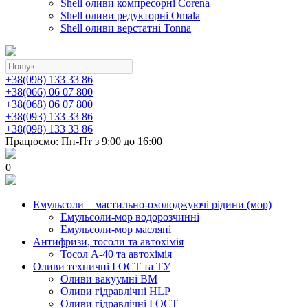
Shell оливи компресорні Corena
Shell оливи редукторні Omala
Shell оливи верстатні Tonna
+38(098) 133 33 86
+38(066) 06 07 800
+38(068) 06 07 800
+38(093) 133 33 86
+38(098) 133 33 86
Працюємо: Пн-Пт з 9:00 до 16:00
0
Емульсоли – мастильно-охолоджуючі рідини (мор)
Емульсоли-мор водорозчинні
Емульсоли-мор масляні
Антифризи, тосоли та автохімія
Тосол А-40 та автохімія
Оливи техничні ГОСТ та ТУ
Оливи вакуумні ВМ
Оливи гідравлічні HLP
Оливи гідравлічні ГОСТ