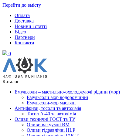
Перейти до вмісту
Оплата
Доставка
Новини і статті
Відео
Партнери
Контакти
0
Каталог
Емульсоли – мастильно-охолоджуючі рідини (мор)
Емульсоли-мор водорозчинні
Емульсоли-мор масляні
Антифризи, тосоли та автохімія
Тосол А-40 та автохімія
Оливи техничні ГОСТ та ТУ
Оливи вакуумні ВМ
Оливи гідравлічні HLP
Оливи гідравлічні ГОСТ