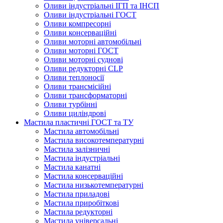
Оливи індустріальні ІГП та ІНСП
Оливи індустріальні ГОСТ
Оливи компресорні
Оливи консерваційні
Оливи моторні автомобільні
Оливи моторні ГОСТ
Оливи моторні суднові
Оливи редукторні CLP
Оливи теплоносії
Оливи трансмісійні
Оливи трансформаторні
Оливи турбінні
Оливи циліндрові
Мастила пластичні ГОСТ та ТУ
Мастила автомобільні
Мастила високотемпературні
Мастила залізничні
Мастила індустріальні
Мастила канатні
Мастила консерваційні
Мастила низькотемпературні
Мастила приладові
Мастила приробіткові
Мастила редукторні
Мастила універсальні