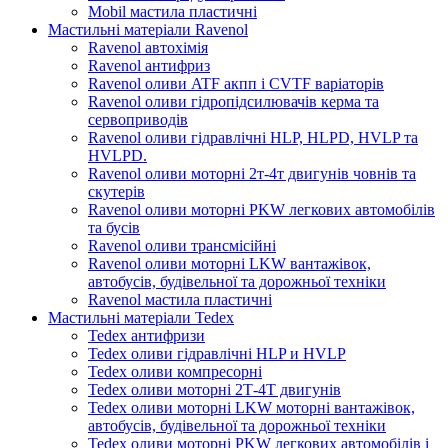
Mobil мастила пластичні
Мастильні матеріали Ravenol
Ravenol автохімія
Ravenol антифриз
Ravenol оливи ATF акпп і CVTF варіаторів
Ravenol оливи гідропідсилювачів керма та
сервоприводів
Ravenol оливи гідравлічні HLP, HLPD, HVLP та
HVLPD.
Ravenol оливи моторні 2т-4т двигунів човнів та
скутерів
Ravenol оливи моторні PKW легкових автомобілів
та бусів
Ravenol оливи трансмісійні
Ravenol оливи моторні LKW вантажівок,
автобусів, будівельної та дорожньої техніки
Ravenol мастила пластичні
Мастильні матеріали Tedex
Tedex антифризи
Tedex оливи гідравлічні HLP и HVLP
Tedex оливи компресорні
Tedex оливи моторні 2Т-4Т двигунів
Tedex оливи моторні LKW моторні вантажівок,
автобусів, будівельної та дорожньої техніки
Tedex оливи моторні PKW легкових автомобілів і