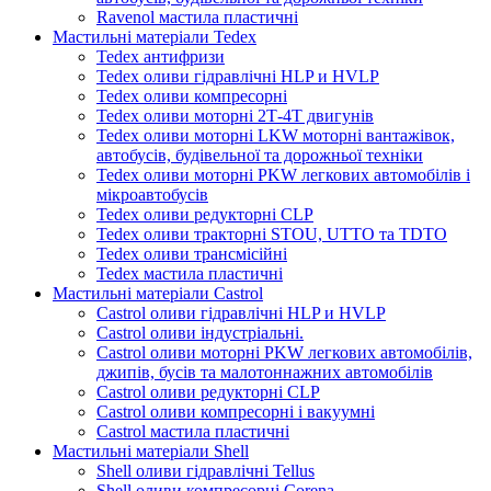
Ravenol мастила пластичні
Мастильні матеріали Tedex
Tedex антифризи
Tedex оливи гідравлічні HLP и HVLP
Tedex оливи компресорні
Tedex оливи моторні 2Т-4Т двигунів
Tedex оливи моторні LKW моторні вантажівок,
автобусів, будівельної та дорожньої техніки
Tedex оливи моторні PKW легкових автомобілів і
мікроавтобусів
Tedex оливи редукторні CLP
Tedex оливи тракторні STOU, UTTO та TDTO
Tedex оливи трансмісійні
Tedex мастила пластичні
Мастильні матеріали Castrol
Castrol оливи гідравлічні HLP и HVLP
Castrol оливи індустріальні.
Castrol оливи моторні PKW легкових автомобілів,
джипів, бусів та малотоннажних автомобілів
Castrol оливи редукторні CLP
Castrol оливи компресорні і вакуумні
Castrol мастила пластичні
Мастильні матеріали Shell
Shell оливи гідравлічні Tellus
Shell оливи компресорні Corena