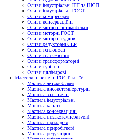
Оливи індустріальні ІГП та ІНСП
Оливи індустріальні ГОСТ
Оливи компресорні
Оливи консерваційні
Оливи моторні автомобільні
Оливи моторні ГОСТ
Оливи моторні суднові
Оливи редукторні CLP
Оливи теплоносії
Оливи трансмісійні
Оливи трансформаторні
Оливи турбінні
Оливи циліндрові
Мастила пластичні ГОСТ та ТУ
Мастила автомобільні
Мастила високотемпературні
Мастила залізничні
Мастила індустріальні
Мастила канатні
Мастила консерваційні
Мастила низькотемпературні
Мастила приладові
Мастила приробіткові
Мастила редукторні