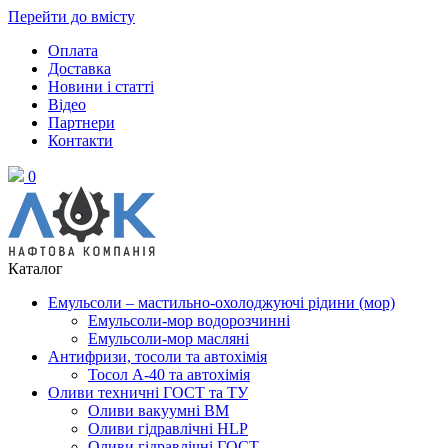
Перейти до вмісту
Оплата
Доставка
Новини і статті
Відео
Партнери
Контакти
0
Каталог
Емульсоли – мастильно-охолоджуючі рідини (мор)
Емульсоли-мор водорозчинні
Емульсоли-мор масляні
Антифризи, тосоли та автохімія
Тосол А-40 та автохімія
Оливи техничні ГОСТ та ТУ
Оливи вакуумні ВМ
Оливи гідравлічні HLP
Оливи гідравлічні ГОСТ