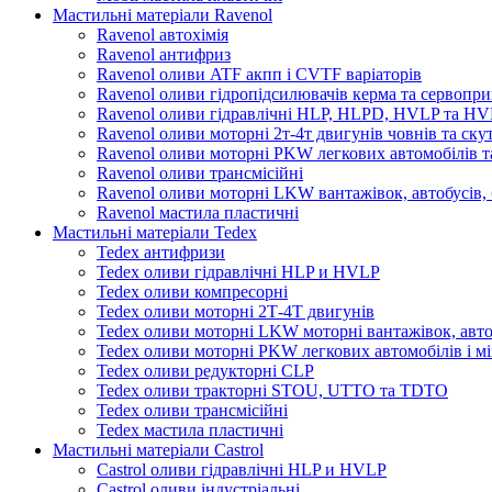
Мастильні матеріали Ravenol
Ravenol автохімія
Ravenol антифриз
Ravenol оливи ATF акпп і CVTF варіаторів
Ravenol оливи гідропідсилювачів керма та сервопри
Ravenol оливи гідравлічні HLP, HLPD, HVLP та H
Ravenol оливи моторні 2т-4т двигунів човнів та ску
Ravenol оливи моторні PKW легкових автомобілів та
Ravenol оливи трансмісійні
Ravenol оливи моторні LKW вантажівок, автобусів, 
Ravenol мастила пластичні
Мастильні матеріали Tedex
Tedex антифризи
Tedex оливи гідравлічні HLP и HVLP
Tedex оливи компресорні
Tedex оливи моторні 2Т-4Т двигунів
Tedex оливи моторні LKW моторні вантажівок, автоб
Tedex оливи моторні PKW легкових автомобілів і мі
Tedex оливи редукторні CLP
Tedex оливи тракторні STOU, UTTO та TDTO
Tedex оливи трансмісійні
Tedex мастила пластичні
Мастильні матеріали Castrol
Castrol оливи гідравлічні HLP и HVLP
Castrol оливи індустріальні.