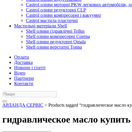
Castrol оливи моторні PKW легкових автомобілів, д
Castrol оливи редукторні CLP
Castrol оливи компресорні і вакуумні
Castrol мастила пластичні
Мастильні матеріали Shell
Shell оливи гідравлічні Tellus
Shell оливи компресорні Corena
Shell оливи редукторні Omala
Shell оливи верстатні Tonna
Оплата
Доставка
Новини і статті
Відео
Партнери
Контакти
АРЛАНДА СЕРВІС
> Products tagged “гидравлическое масло к
гидравлическое масло купить