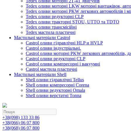
Tedex оливи моторні 2Т-4Т двигунів
Tedex оливи моторні LKW моторні вантажівок, автоб
Tedex оливи моторні PKW легкових автомобілів і мі
Tedex оливи редукторні CLP
Tedex оливи тракторні STOU, UTTO та TDTO
Tedex оливи трансмісійні
Tedex мастила пластичні
Мастильні матеріали Castrol
Castrol оливи гідравлічні HLP и HVLP
Castrol оливи індустріальні.
Castrol оливи моторні PKW легкових автомобілів, д
Castrol оливи редукторні CLP
Castrol оливи компресорні і вакуумні
Castrol мастила пластичні
Мастильні матеріали Shell
Shell оливи гідравлічні Tellus
Shell оливи компресорні Corena
Shell оливи редукторні Omala
Shell оливи верстатні Tonna
+38(098) 133 33 86
+38(066) 06 07 800
+38(068) 06 07 800