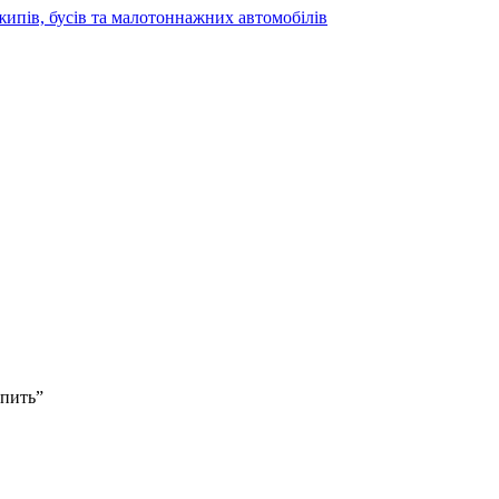
жипів, бусів та малотоннажних автомобілів
упить”