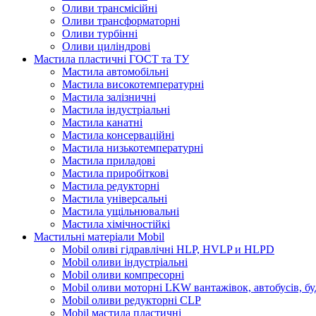
Оливи трансмісійні
Оливи трансформаторні
Оливи турбінні
Оливи циліндрові
Мастила пластичні ГОСТ та ТУ
Мастила автомобільні
Мастила високотемпературні
Мастила залізничні
Мастила індустріальні
Мастила канатні
Мастила консерваційні
Мастила низькотемпературні
Мастила приладові
Мастила приробіткові
Мастила редукторні
Мастила універсальні
Мастила ущільнювальні
Мастила хімічностійкі
Мастильні матеріали Mobil
Mobil оливі гідравлічні HLP, HVLP и HLPD
Mobil оливи індустріальні
Mobil оливи компресорні
Mobil оливи моторні LKW вантажівок, автобусів, бу
Mobil оливи редукторні CLP
Mobil мастила пластичні