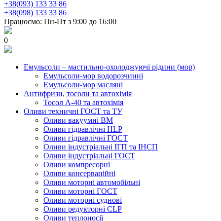
+38(093) 133 33 86
+38(098) 133 33 86
Працюємо: Пн-Пт з 9:00 до 16:00
0
Емульсоли – мастильно-охолоджуючі рідини (мор)
Емульсоли-мор водорозчинні
Емульсоли-мор масляні
Антифризи, тосоли та автохімія
Тосол А-40 та автохімія
Оливи техничні ГОСТ та ТУ
Оливи вакуумні ВМ
Оливи гідравлічні HLP
Оливи гідравлічні ГОСТ
Оливи індустріальні ІГП та ІНСП
Оливи індустріальні ГОСТ
Оливи компресорні
Оливи консерваційні
Оливи моторні автомобільні
Оливи моторні ГОСТ
Оливи моторні суднові
Оливи редукторні CLP
Оливи теплоносії