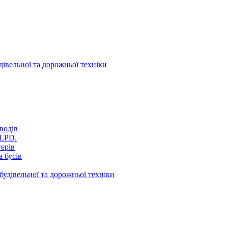
дівельної та дорожньої техніки
водів
VLPD.
терів
 бусів
будівельної та дорожньої техніки