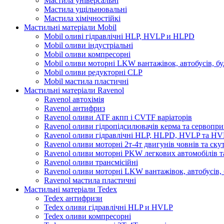
Мастила універсальні
Мастила ущільнювальні
Мастила хімічностійкі
Мастильні матеріали Mobil
Mobil оливі гідравлічні HLP, HVLP и HLPD
Mobil оливи індустріальні
Mobil оливи компресорні
Mobil оливи моторні LKW вантажівок, автобусів, бу
Mobil оливи редукторні CLP
Mobil мастила пластичні
Мастильні матеріали Ravenol
Ravenol автохімія
Ravenol антифриз
Ravenol оливи ATF акпп і CVTF варіаторів
Ravenol оливи гідропідсилювачів керма та сервопри
Ravenol оливи гідравлічні HLP, HLPD, HVLP та H
Ravenol оливи моторні 2т-4т двигунів човнів та ску
Ravenol оливи моторні PKW легкових автомобілів та
Ravenol оливи трансмісійні
Ravenol оливи моторні LKW вантажівок, автобусів, 
Ravenol мастила пластичні
Мастильні матеріали Tedex
Tedex антифризи
Tedex оливи гідравлічні HLP и HVLP
Tedex оливи компресорні