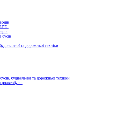
водів
VLPD.
терів
 бусів
будівельної та дорожньої техніки
усів, будівельної та дорожньої техніки
кроавтобусів