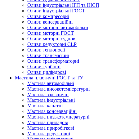
Оливи індустріальні ІГП та ІНСП
Оливи індустріальні ГОСТ
Оливи компресорні
Оливи консерваційні
Оливи моторні автомобільні
Оливи моторні ГОСТ
Оливи моторні суднові
Оливи редукторні CLP
Оливи теплоносії
Оливи трансмісійні
Оливи трансформаторні
Оливи турбінні
Оливи циліндрові
Мастила пластичні ГОСТ та ТУ
Мастила автомобільні
Мастила високотемпературні
Мастила залізничні
Мастила індустріальні
Мастила канатні
Мастила консерваційні
Мастила низькотемпературні
Мастила приладові
Мастила приробіткові
Мастила редукторні