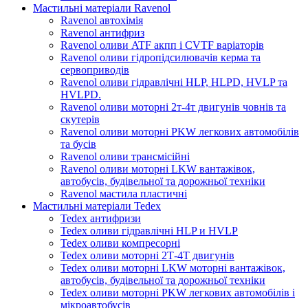
Мастильні матеріали Ravenol
Ravenol автохімія
Ravenol антифриз
Ravenol оливи ATF акпп і CVTF варіаторів
Ravenol оливи гідропідсилювачів керма та
сервоприводів
Ravenol оливи гідравлічні HLP, HLPD, HVLP та
HVLPD.
Ravenol оливи моторні 2т-4т двигунів човнів та
скутерів
Ravenol оливи моторні PKW легкових автомобілів
та бусів
Ravenol оливи трансмісійні
Ravenol оливи моторні LKW вантажівок,
автобусів, будівельної та дорожньої техніки
Ravenol мастила пластичні
Мастильні матеріали Tedex
Tedex антифризи
Tedex оливи гідравлічні HLP и HVLP
Tedex оливи компресорні
Tedex оливи моторні 2Т-4Т двигунів
Tedex оливи моторні LKW моторні вантажівок,
автобусів, будівельної та дорожньої техніки
Tedex оливи моторні PKW легкових автомобілів і
мікроавтобусів