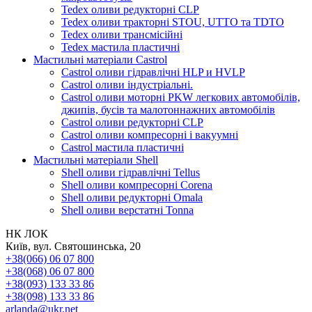
Tedex оливи редукторні CLP
Tedex оливи тракторні STOU, UTTO та TDTO
Tedex оливи трансмісійні
Tedex мастила пластичні
Мастильні матеріали Castrol
Castrol оливи гідравлічні HLP и HVLP
Castrol оливи індустріальні.
Castrol оливи моторні PKW легкових автомобілів,
джипів, бусів та малотоннажних автомобілів
Castrol оливи редукторні CLP
Castrol оливи компресорні і вакуумні
Castrol мастила пластичні
Мастильні матеріали Shell
Shell оливи гідравлічні Tellus
Shell оливи компресорні Corena
Shell оливи редукторні Omala
Shell оливи верстатні Tonna
НК ЛОК
Київ, вул. Святошинська, 20
+38(066) 06 07 800
+38(068) 06 07 800
+38(093) 133 33 86
+38(098) 133 33 86
arlanda@ukr.net