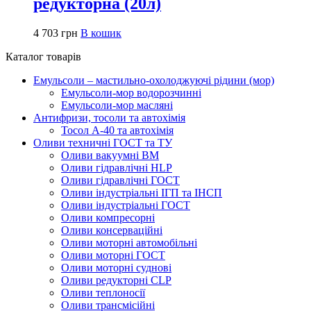
редукторна (20л)
4 703
грн
В кошик
Каталог товарів
Емульсоли – мастильно-охолоджуючі рідини (мор)
Емульсоли-мор водорозчинні
Емульсоли-мор масляні
Антифризи, тосоли та автохімія
Тосол А-40 та автохімія
Оливи техничні ГОСТ та ТУ
Оливи вакуумні ВМ
Оливи гідравлічні HLP
Оливи гідравлічні ГОСТ
Оливи індустріальні ІГП та ІНСП
Оливи індустріальні ГОСТ
Оливи компресорні
Оливи консерваційні
Оливи моторні автомобільні
Оливи моторні ГОСТ
Оливи моторні суднові
Оливи редукторні CLP
Оливи теплоносії
Оливи трансмісійні