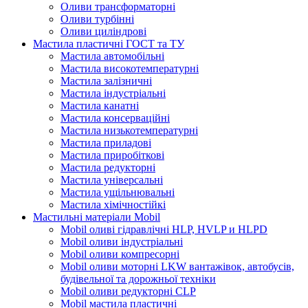
Оливи трансформаторні
Оливи турбінні
Оливи циліндрові
Мастила пластичні ГОСТ та ТУ
Мастила автомобільні
Мастила високотемпературні
Мастила залізничні
Мастила індустріальні
Мастила канатні
Мастила консерваційні
Мастила низькотемпературні
Мастила приладові
Мастила приробіткові
Мастила редукторні
Мастила універсальні
Мастила ущільнювальні
Мастила хімічностійкі
Мастильні матеріали Mobil
Mobil оливі гідравлічні HLP, HVLP и HLPD
Mobil оливи індустріальні
Mobil оливи компресорні
Mobil оливи моторні LKW вантажівок, автобусів,
будівельної та дорожньої техніки
Mobil оливи редукторні CLP
Mobil мастила пластичні