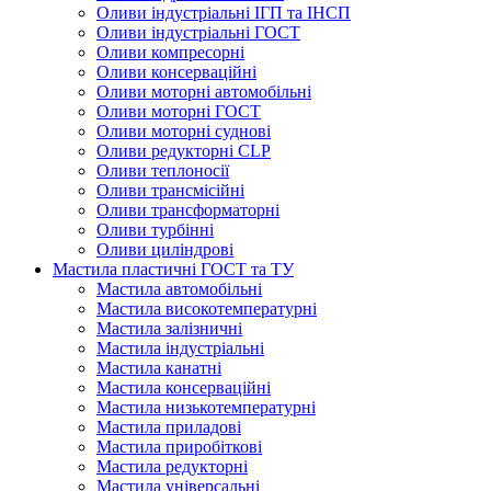
Оливи індустріальні ІГП та ІНСП
Оливи індустріальні ГОСТ
Оливи компресорні
Оливи консерваційні
Оливи моторні автомобільні
Оливи моторні ГОСТ
Оливи моторні суднові
Оливи редукторні CLP
Оливи теплоносії
Оливи трансмісійні
Оливи трансформаторні
Оливи турбінні
Оливи циліндрові
Мастила пластичні ГОСТ та ТУ
Мастила автомобільні
Мастила високотемпературні
Мастила залізничні
Мастила індустріальні
Мастила канатні
Мастила консерваційні
Мастила низькотемпературні
Мастила приладові
Мастила приробіткові
Мастила редукторні
Мастила універсальні