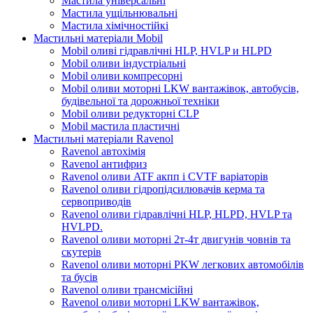
Мастила універсальні
Мастила ущільнювальні
Мастила хімічностійкі
Мастильні матеріали Mobil
Mobil оливі гідравлічні HLP, HVLP и HLPD
Mobil оливи індустріальні
Mobil оливи компресорні
Mobil оливи моторні LKW вантажівок, автобусів,
будівельної та дорожньої техніки
Mobil оливи редукторні CLP
Mobil мастила пластичні
Мастильні матеріали Ravenol
Ravenol автохімія
Ravenol антифриз
Ravenol оливи ATF акпп і CVTF варіаторів
Ravenol оливи гідропідсилювачів керма та
сервоприводів
Ravenol оливи гідравлічні HLP, HLPD, HVLP та
HVLPD.
Ravenol оливи моторні 2т-4т двигунів човнів та
скутерів
Ravenol оливи моторні PKW легкових автомобілів
та бусів
Ravenol оливи трансмісійні
Ravenol оливи моторні LKW вантажівок,