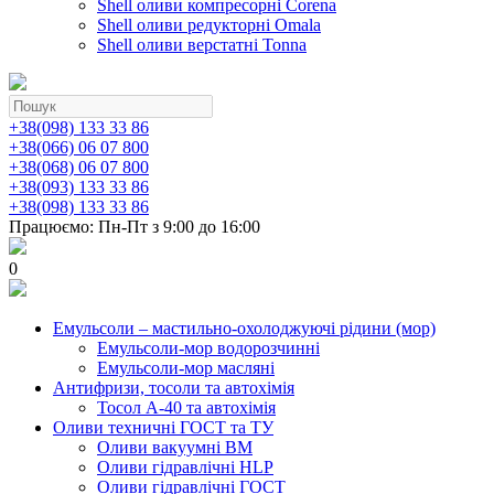
Shell оливи компресорні Corena
Shell оливи редукторні Omala
Shell оливи верстатні Tonna
+38(098) 133 33 86
+38(066) 06 07 800
+38(068) 06 07 800
+38(093) 133 33 86
+38(098) 133 33 86
Працюємо: Пн-Пт з 9:00 до 16:00
0
Емульсоли – мастильно-охолоджуючі рідини (мор)
Емульсоли-мор водорозчинні
Емульсоли-мор масляні
Антифризи, тосоли та автохімія
Тосол А-40 та автохімія
Оливи техничні ГОСТ та ТУ
Оливи вакуумні ВМ
Оливи гідравлічні HLP
Оливи гідравлічні ГОСТ