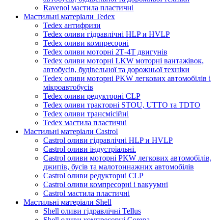
Ravenol мастила пластичні
Мастильні матеріали Tedex
Tedex антифризи
Tedex оливи гідравлічні HLP и HVLP
Tedex оливи компресорні
Tedex оливи моторні 2Т-4Т двигунів
Tedex оливи моторні LKW моторні вантажівок,
автобусів, будівельної та дорожньої техніки
Tedex оливи моторні PKW легкових автомобілів і
мікроавтобусів
Tedex оливи редукторні CLP
Tedex оливи тракторні STOU, UTTO та TDTO
Tedex оливи трансмісійні
Tedex мастила пластичні
Мастильні матеріали Castrol
Castrol оливи гідравлічні HLP и HVLP
Castrol оливи індустріальні.
Castrol оливи моторні PKW легкових автомобілів,
джипів, бусів та малотоннажних автомобілів
Castrol оливи редукторні CLP
Castrol оливи компресорні і вакуумні
Castrol мастила пластичні
Мастильні матеріали Shell
Shell оливи гідравлічні Tellus
Shell оливи компресорні Corena