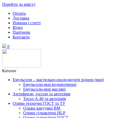
Перейти до вмісту
Оплата
Доставка
Новини і статті
Відео
Партнери
Контакти
0
Каталог
Емульсоли – мастильно-охолоджуючі рідини (мор)
Емульсоли-мор водорозчинні
Емульсоли-мор масляні
Антифризи, тосоли та автохімія
Тосол А-40 та автохімія
Оливи техничні ГОСТ та ТУ
Оливи вакуумні ВМ
Оливи гідравлічні HLP
Оливи гідравлічні ГОСТ