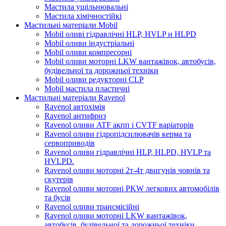
Мастила ущільнювальні
Мастила хімічностійкі
Мастильні матеріали Mobil
Mobil оливі гідравлічні HLP, HVLP и HLPD
Mobil оливи індустріальні
Mobil оливи компресорні
Mobil оливи моторні LKW вантажівок, автобусів,
будівельної та дорожньої техніки
Mobil оливи редукторні CLP
Mobil мастила пластичні
Мастильні матеріали Ravenol
Ravenol автохімія
Ravenol антифриз
Ravenol оливи ATF акпп і CVTF варіаторів
Ravenol оливи гідропідсилювачів керма та
сервоприводів
Ravenol оливи гідравлічні HLP, HLPD, HVLP та
HVLPD.
Ravenol оливи моторні 2т-4т двигунів човнів та
скутерів
Ravenol оливи моторні PKW легкових автомобілів
та бусів
Ravenol оливи трансмісійні
Ravenol оливи моторні LKW вантажівок,
автобусів, будівельної та дорожньої техніки