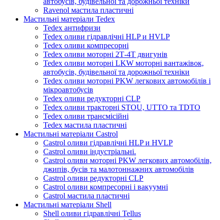
автобусів, будівельної та дорожньої техніки
Ravenol мастила пластичні
Мастильні матеріали Tedex
Tedex антифризи
Tedex оливи гідравлічні HLP и HVLP
Tedex оливи компресорні
Tedex оливи моторні 2Т-4Т двигунів
Tedex оливи моторні LKW моторні вантажівок,
автобусів, будівельної та дорожньої техніки
Tedex оливи моторні PKW легкових автомобілів і
мікроавтобусів
Tedex оливи редукторні CLP
Tedex оливи тракторні STOU, UTTO та TDTO
Tedex оливи трансмісійні
Tedex мастила пластичні
Мастильні матеріали Castrol
Castrol оливи гідравлічні HLP и HVLP
Castrol оливи індустріальні.
Castrol оливи моторні PKW легкових автомобілів,
джипів, бусів та малотоннажних автомобілів
Castrol оливи редукторні CLP
Castrol оливи компресорні і вакуумні
Castrol мастила пластичні
Мастильні матеріали Shell
Shell оливи гідравлічні Tellus