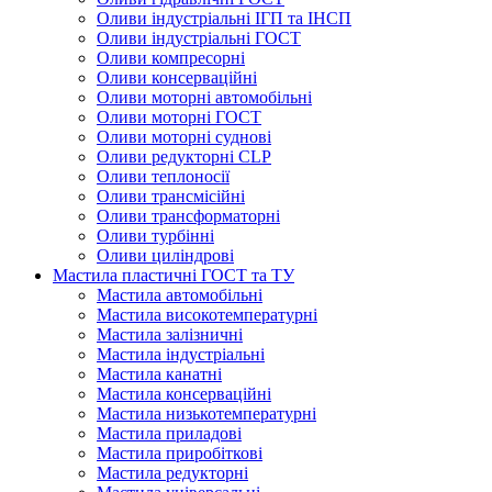
Оливи індустріальні ІГП та ІНСП
Оливи індустріальні ГОСТ
Оливи компресорні
Оливи консерваційні
Оливи моторні автомобільні
Оливи моторні ГОСТ
Оливи моторні суднові
Оливи редукторні CLP
Оливи теплоносії
Оливи трансмісійні
Оливи трансформаторні
Оливи турбінні
Оливи циліндрові
Мастила пластичні ГОСТ та ТУ
Мастила автомобільні
Мастила високотемпературні
Мастила залізничні
Мастила індустріальні
Мастила канатні
Мастила консерваційні
Мастила низькотемпературні
Мастила приладові
Мастила приробіткові
Мастила редукторні