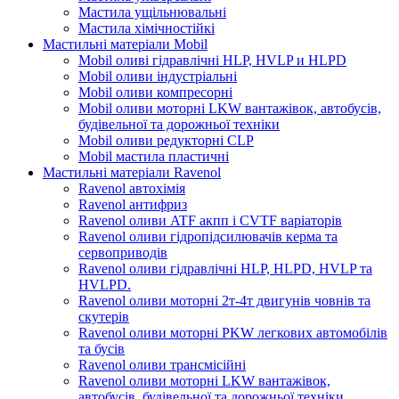
Мастила ущільнювальні
Мастила хімічностійкі
Мастильні матеріали Mobil
Mobil оливі гідравлічні HLP, HVLP и HLPD
Mobil оливи індустріальні
Mobil оливи компресорні
Mobil оливи моторні LKW вантажівок, автобусів,
будівельної та дорожньої техніки
Mobil оливи редукторні CLP
Mobil мастила пластичні
Мастильні матеріали Ravenol
Ravenol автохімія
Ravenol антифриз
Ravenol оливи ATF акпп і CVTF варіаторів
Ravenol оливи гідропідсилювачів керма та
сервоприводів
Ravenol оливи гідравлічні HLP, HLPD, HVLP та
HVLPD.
Ravenol оливи моторні 2т-4т двигунів човнів та
скутерів
Ravenol оливи моторні PKW легкових автомобілів
та бусів
Ravenol оливи трансмісійні
Ravenol оливи моторні LKW вантажівок,
автобусів, будівельної та дорожньої техніки