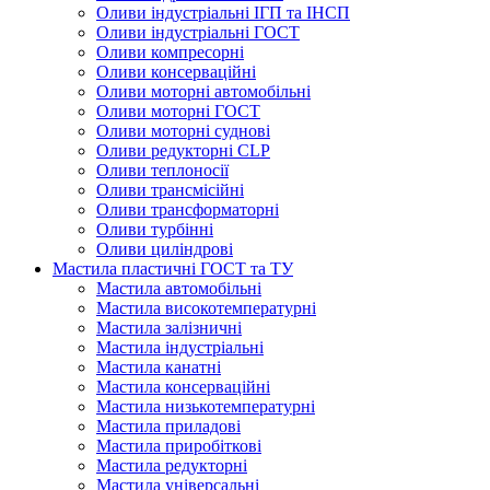
Оливи індустріальні ІГП та ІНСП
Оливи індустріальні ГОСТ
Оливи компресорні
Оливи консерваційні
Оливи моторні автомобільні
Оливи моторні ГОСТ
Оливи моторні суднові
Оливи редукторні CLP
Оливи теплоносії
Оливи трансмісійні
Оливи трансформаторні
Оливи турбінні
Оливи циліндрові
Мастила пластичні ГОСТ та ТУ
Мастила автомобільні
Мастила високотемпературні
Мастила залізничні
Мастила індустріальні
Мастила канатні
Мастила консерваційні
Мастила низькотемпературні
Мастила приладові
Мастила приробіткові
Мастила редукторні
Мастила універсальні