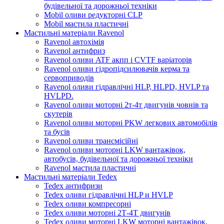
будівельної та дорожньої техніки
Mobil оливи редукторні CLP
Mobil мастила пластичні
Мастильні матеріали Ravenol
Ravenol автохімія
Ravenol антифриз
Ravenol оливи ATF акпп і CVTF варіаторів
Ravenol оливи гідропідсилювачів керма та
сервоприводів
Ravenol оливи гідравлічні HLP, HLPD, HVLP та
HVLPD.
Ravenol оливи моторні 2т-4т двигунів човнів та
скутерів
Ravenol оливи моторні PKW легкових автомобілів
та бусів
Ravenol оливи трансмісійні
Ravenol оливи моторні LKW вантажівок,
автобусів, будівельної та дорожньої техніки
Ravenol мастила пластичні
Мастильні матеріали Tedex
Tedex антифризи
Tedex оливи гідравлічні HLP и HVLP
Tedex оливи компресорні
Tedex оливи моторні 2Т-4Т двигунів
Tedex оливи моторні LKW моторні вантажівок,