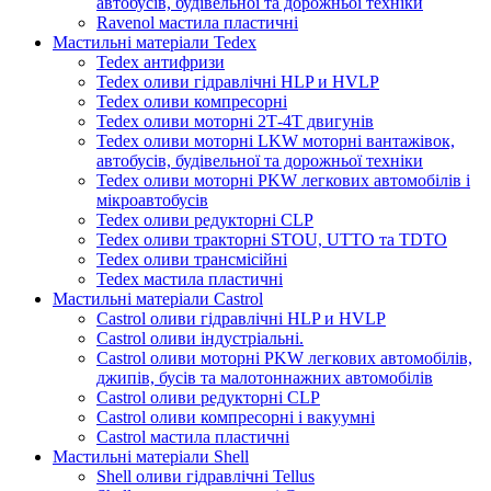
автобусів, будівельної та дорожньої техніки
Ravenol мастила пластичні
Мастильні матеріали Tedex
Tedex антифризи
Tedex оливи гідравлічні HLP и HVLP
Tedex оливи компресорні
Tedex оливи моторні 2Т-4Т двигунів
Tedex оливи моторні LKW моторні вантажівок,
автобусів, будівельної та дорожньої техніки
Tedex оливи моторні PKW легкових автомобілів і
мікроавтобусів
Tedex оливи редукторні CLP
Tedex оливи тракторні STOU, UTTO та TDTO
Tedex оливи трансмісійні
Tedex мастила пластичні
Мастильні матеріали Castrol
Castrol оливи гідравлічні HLP и HVLP
Castrol оливи індустріальні.
Castrol оливи моторні PKW легкових автомобілів,
джипів, бусів та малотоннажних автомобілів
Castrol оливи редукторні CLP
Castrol оливи компресорні і вакуумні
Castrol мастила пластичні
Мастильні матеріали Shell
Shell оливи гідравлічні Tellus