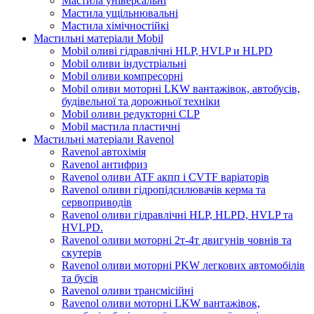
Мастила універсальні
Мастила ущільнювальні
Мастила хімічностійкі
Мастильні матеріали Mobil
Mobil оливі гідравлічні HLP, HVLP и HLPD
Mobil оливи індустріальні
Mobil оливи компресорні
Mobil оливи моторні LKW вантажівок, автобусів,
будівельної та дорожньої техніки
Mobil оливи редукторні CLP
Mobil мастила пластичні
Мастильні матеріали Ravenol
Ravenol автохімія
Ravenol антифриз
Ravenol оливи ATF акпп і CVTF варіаторів
Ravenol оливи гідропідсилювачів керма та
сервоприводів
Ravenol оливи гідравлічні HLP, HLPD, HVLP та
HVLPD.
Ravenol оливи моторні 2т-4т двигунів човнів та
скутерів
Ravenol оливи моторні PKW легкових автомобілів
та бусів
Ravenol оливи трансмісійні
Ravenol оливи моторні LKW вантажівок,