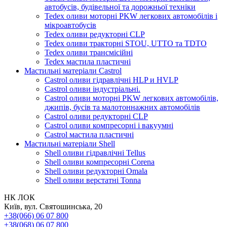
автобусів, будівельної та дорожньої техніки
Tedex оливи моторні PKW легкових автомобілів і
мікроавтобусів
Tedex оливи редукторні CLP
Tedex оливи тракторні STOU, UTTO та TDTO
Tedex оливи трансмісійні
Tedex мастила пластичні
Мастильні матеріали Castrol
Castrol оливи гідравлічні HLP и HVLP
Castrol оливи індустріальні.
Castrol оливи моторні PKW легкових автомобілів,
джипів, бусів та малотоннажних автомобілів
Castrol оливи редукторні CLP
Castrol оливи компресорні і вакуумні
Castrol мастила пластичні
Мастильні матеріали Shell
Shell оливи гідравлічні Tellus
Shell оливи компресорні Corena
Shell оливи редукторні Omala
Shell оливи верстатні Tonna
НК ЛОК
Київ, вул. Святошинська, 20
+38(066) 06 07 800
+38(068) 06 07 800