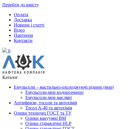
Перейти до вмісту
Оплата
Доставка
Новини і статті
Відео
Партнери
Контакти
0
Каталог
Емульсоли – мастильно-охолоджуючі рідини (мор)
Емульсоли-мор водорозчинні
Емульсоли-мор масляні
Антифризи, тосоли та автохімія
Тосол А-40 та автохімія
Оливи техничні ГОСТ та ТУ
Оливи вакуумні ВМ
Оливи гідравлічні HLP
Оливи гідравлічні ГОСТ