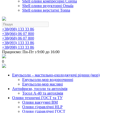
Shell оливи компресорні Corena
Shell оливи редукторні Omala
Shell оливи верстатні Tonna
+38(098) 133 33 86
+38(066) 06 07 800
+38(068) 06 07 800
+38(093) 133 33 86
+38(098) 133 33 86
Працюємо: Пн-Пт з 9:00 до 16:00
0
Емульсоли – мастильно-охолоджуючі рідини (мор)
Емульсоли-мор водорозчинні
Емульсоли-мор масляні
Антифризи, тосоли та автохімія
Тосол А-40 та автохімія
Оливи техничні ГОСТ та ТУ
Оливи вакуумні ВМ
Оливи гідравлічні HLP
Оливи гідравлічні ГОСТ