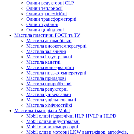
Оливи редукторні CLP
Оливи теплоносії
Оливи трансмісійні
Оливи трансформаторні
Оливи турбінні
Оливи циліндрові
Мастила пластичні ГОСТ та ТУ
Мастила автомобільні
Мастила високотемпературні
Мастила залізничні
Мастила індустріальні
Мастила канатні
Мастила консерваційні
Мастила низькотемпературні
Мастила приладові
Мастила приробіткові
Мастила редукторні
Мастила універсальні
Мастила ущільнювальні
Мастила хімічностійкі
Мастильні матеріали Mobil
Mobil оливі гідравлічні HLP, HVLP и HLPD
Mobil оливи індустріальні
Mobil оливи компресорні
Mobil оливи моторні LKW вантажівок, автобусів,