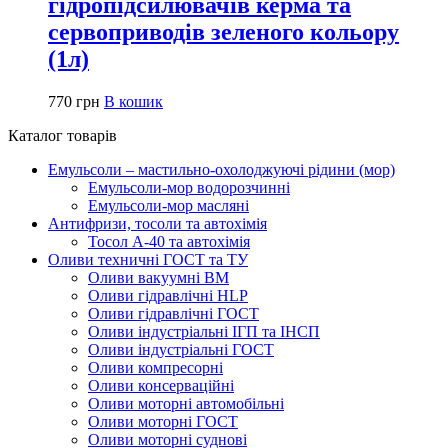
гідропідсилювачів керма та
сервоприводів зеленого кольору
(1л)
770
грн
В кошик
Каталог товарів
Емульсоли – мастильно-охолоджуючі рідини (мор)
Емульсоли-мор водорозчинні
Емульсоли-мор масляні
Антифризи, тосоли та автохімія
Тосол А-40 та автохімія
Оливи техничні ГОСТ та ТУ
Оливи вакуумні ВМ
Оливи гідравлічні HLP
Оливи гідравлічні ГОСТ
Оливи індустріальні ІГП та ІНСП
Оливи індустріальні ГОСТ
Оливи компресорні
Оливи консерваційні
Оливи моторні автомобільні
Оливи моторні ГОСТ
Оливи моторні суднові