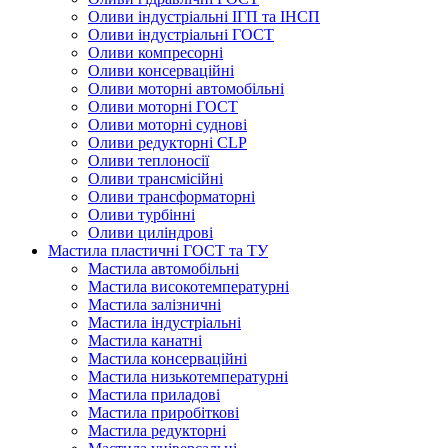
Оливи індустріальні ІГП та ІНСП
Оливи індустріальні ГОСТ
Оливи компресорні
Оливи консерваційні
Оливи моторні автомобільні
Оливи моторні ГОСТ
Оливи моторні суднові
Оливи редукторні CLP
Оливи теплоносії
Оливи трансмісійні
Оливи трансформаторні
Оливи турбінні
Оливи циліндрові
Мастила пластичні ГОСТ та ТУ
Мастила автомобільні
Мастила високотемпературні
Мастила залізничні
Мастила індустріальні
Мастила канатні
Мастила консерваційні
Мастила низькотемпературні
Мастила приладові
Мастила приробіткові
Мастила редукторні