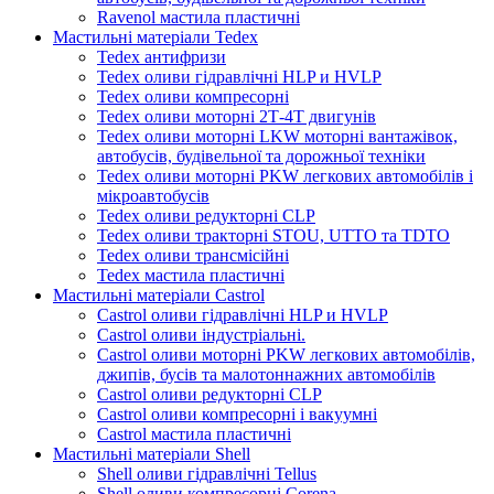
Ravenol мастила пластичні
Мастильні матеріали Tedex
Tedex антифризи
Tedex оливи гідравлічні HLP и HVLP
Tedex оливи компресорні
Tedex оливи моторні 2Т-4Т двигунів
Tedex оливи моторні LKW моторні вантажівок,
автобусів, будівельної та дорожньої техніки
Tedex оливи моторні PKW легкових автомобілів і
мікроавтобусів
Tedex оливи редукторні CLP
Tedex оливи тракторні STOU, UTTO та TDTO
Tedex оливи трансмісійні
Tedex мастила пластичні
Мастильні матеріали Castrol
Castrol оливи гідравлічні HLP и HVLP
Castrol оливи індустріальні.
Castrol оливи моторні PKW легкових автомобілів,
джипів, бусів та малотоннажних автомобілів
Castrol оливи редукторні CLP
Castrol оливи компресорні і вакуумні
Castrol мастила пластичні
Мастильні матеріали Shell
Shell оливи гідравлічні Tellus
Shell оливи компресорні Corena