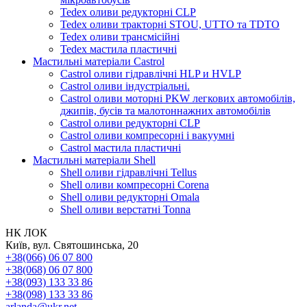
Tedex оливи редукторні CLP
Tedex оливи тракторні STOU, UTTO та TDTO
Tedex оливи трансмісійні
Tedex мастила пластичні
Мастильні матеріали Castrol
Castrol оливи гідравлічні HLP и HVLP
Castrol оливи індустріальні.
Castrol оливи моторні PKW легкових автомобілів,
джипів, бусів та малотоннажних автомобілів
Castrol оливи редукторні CLP
Castrol оливи компресорні і вакуумні
Castrol мастила пластичні
Мастильні матеріали Shell
Shell оливи гідравлічні Tellus
Shell оливи компресорні Corena
Shell оливи редукторні Omala
Shell оливи верстатні Tonna
НК ЛОК
Київ, вул. Святошинська, 20
+38(066) 06 07 800
+38(068) 06 07 800
+38(093) 133 33 86
+38(098) 133 33 86
arlanda@ukr.net