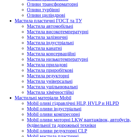
Оливи трансформаторні
Оливи турбінні
Оливи циліндрові
Мастила пластичні ГОСТ та ТУ
Мастила автомобільні
Мастила високотемпературні
Мастила залізничні
Мастила індустріальні
Мастила канатні
Мастила консерваційні
Мастила низькотемпературні
Мастила приладові
Мастила приробіткові
Мастила редукторні
Мастила універсальні
Мастила ущільнювальні
Мастила хімічностійкі
Мастильні матеріали Mobil
Mobil оливі гідравлічні HLP, HVLP и HLPD
Mobil оливи індустріальні
Mobil оливи компресорні
Mobil оливи моторні LKW вантажівок, автобусів,
будівельної та дорожньої техніки
Mobil оливи редукторні CLP
Mobil мастила пластичні