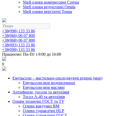
Shell оливи компресорні Corena
Shell оливи редукторні Omala
Shell оливи верстатні Tonna
+38(098) 133 33 86
+38(066) 06 07 800
+38(068) 06 07 800
+38(093) 133 33 86
+38(098) 133 33 86
Працюємо: Пн-Пт з 9:00 до 16:00
0
Емульсоли – мастильно-охолоджуючі рідини (мор)
Емульсоли-мор водорозчинні
Емульсоли-мор масляні
Антифризи, тосоли та автохімія
Тосол А-40 та автохімія
Оливи техничні ГОСТ та ТУ
Оливи вакуумні ВМ
Оливи гідравлічні HLP
Оливи гідравлічні ГОСТ