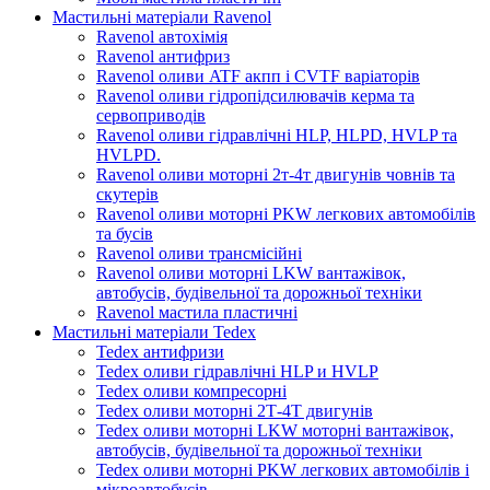
Мастильні матеріали Ravenol
Ravenol автохімія
Ravenol антифриз
Ravenol оливи ATF акпп і CVTF варіаторів
Ravenol оливи гідропідсилювачів керма та
сервоприводів
Ravenol оливи гідравлічні HLP, HLPD, HVLP та
HVLPD.
Ravenol оливи моторні 2т-4т двигунів човнів та
скутерів
Ravenol оливи моторні PKW легкових автомобілів
та бусів
Ravenol оливи трансмісійні
Ravenol оливи моторні LKW вантажівок,
автобусів, будівельної та дорожньої техніки
Ravenol мастила пластичні
Мастильні матеріали Tedex
Tedex антифризи
Tedex оливи гідравлічні HLP и HVLP
Tedex оливи компресорні
Tedex оливи моторні 2Т-4Т двигунів
Tedex оливи моторні LKW моторні вантажівок,
автобусів, будівельної та дорожньої техніки
Tedex оливи моторні PKW легкових автомобілів і
мікроавтобусів