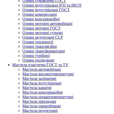
Оливи гідравлічні ГОСТ
Оливи індустріальні ІГП та ІНСП
Оливи індустріальні ГОСТ
Оливи компресорні
Оливи консерваційні
Оливи моторні автомобільні
Оливи моторні ГОСТ
Оливи моторні суднові
Оливи редукторні CLP
Оливи теплоносії
Оливи трансмісійні
Оливи трансформаторні
Оливи турбінні
Оливи циліндрові
Мастила пластичні ГОСТ та ТУ
Мастила автомобільні
Мастила високотемпературні
Мастила залізничні
Мастила індустріальні
Мастила канатні
Мастила консерваційні
Мастила низькотемпературні
Мастила приладові
Мастила приробіткові
Мастила редукторні