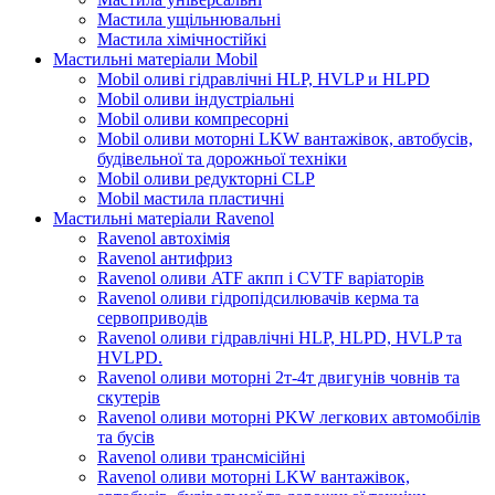
Мастила ущільнювальні
Мастила хімічностійкі
Мастильні матеріали Mobil
Mobil оливі гідравлічні HLP, HVLP и HLPD
Mobil оливи індустріальні
Mobil оливи компресорні
Mobil оливи моторні LKW вантажівок, автобусів,
будівельної та дорожньої техніки
Mobil оливи редукторні CLP
Mobil мастила пластичні
Мастильні матеріали Ravenol
Ravenol автохімія
Ravenol антифриз
Ravenol оливи ATF акпп і CVTF варіаторів
Ravenol оливи гідропідсилювачів керма та
сервоприводів
Ravenol оливи гідравлічні HLP, HLPD, HVLP та
HVLPD.
Ravenol оливи моторні 2т-4т двигунів човнів та
скутерів
Ravenol оливи моторні PKW легкових автомобілів
та бусів
Ravenol оливи трансмісійні
Ravenol оливи моторні LKW вантажівок,