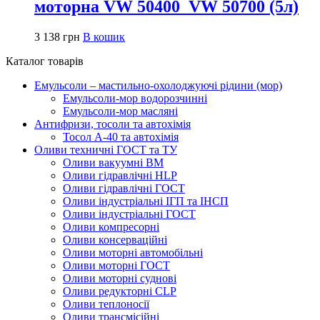
моторна VW 50400_VW 50700 (5л)
3 138
грн
В кошик
Каталог товарів
Емульсоли – мастильно-охолоджуючі рідини (мор)
Емульсоли-мор водорозчинні
Емульсоли-мор масляні
Антифризи, тосоли та автохімія
Тосол А-40 та автохімія
Оливи техничні ГОСТ та ТУ
Оливи вакуумні ВМ
Оливи гідравлічні HLP
Оливи гідравлічні ГОСТ
Оливи індустріальні ІГП та ІНСП
Оливи індустріальні ГОСТ
Оливи компресорні
Оливи консерваційні
Оливи моторні автомобільні
Оливи моторні ГОСТ
Оливи моторні суднові
Оливи редукторні CLP
Оливи теплоносії
Оливи трансмісійні