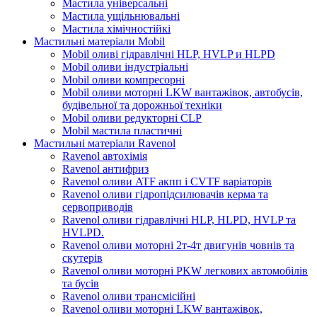
Мастила універсальні
Мастила ущільнювальні
Мастила хімічностійкі
Мастильні матеріали Mobil
Mobil оливі гідравлічні HLP, HVLP и HLPD
Mobil оливи індустріальні
Mobil оливи компресорні
Mobil оливи моторні LKW вантажівок, автобусів,
будівельної та дорожньої техніки
Mobil оливи редукторні CLP
Mobil мастила пластичні
Мастильні матеріали Ravenol
Ravenol автохімія
Ravenol антифриз
Ravenol оливи ATF акпп і CVTF варіаторів
Ravenol оливи гідропідсилювачів керма та
сервоприводів
Ravenol оливи гідравлічні HLP, HLPD, HVLP та
HVLPD.
Ravenol оливи моторні 2т-4т двигунів човнів та
скутерів
Ravenol оливи моторні PKW легкових автомобілів
та бусів
Ravenol оливи трансмісійні
Ravenol оливи моторні LKW вантажівок,