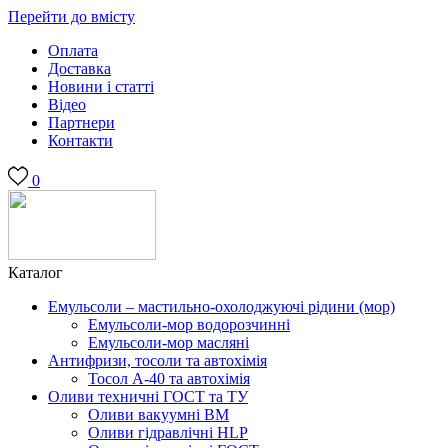
Перейти до вмісту
Оплата
Доставка
Новини і статті
Відео
Партнери
Контакти
0
Каталог
Емульсоли – мастильно-охолоджуючі рідини (мор)
Емульсоли-мор водорозчинні
Емульсоли-мор масляні
Антифризи, тосоли та автохімія
Тосол А-40 та автохімія
Оливи техничні ГОСТ та ТУ
Оливи вакуумні ВМ
Оливи гідравлічні HLP