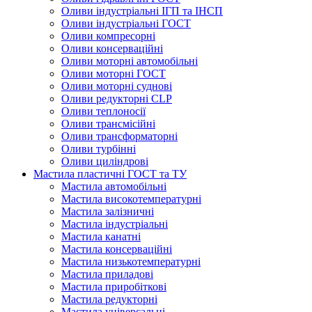
Оливи індустріальні ІГП та ІНСП
Оливи індустріальні ГОСТ
Оливи компресорні
Оливи консерваційні
Оливи моторні автомобільні
Оливи моторні ГОСТ
Оливи моторні суднові
Оливи редукторні CLP
Оливи теплоносії
Оливи трансмісійні
Оливи трансформаторні
Оливи турбінні
Оливи циліндрові
Мастила пластичні ГОСТ та ТУ
Мастила автомобільні
Мастила високотемпературні
Мастила залізничні
Мастила індустріальні
Мастила канатні
Мастила консерваційні
Мастила низькотемпературні
Мастила приладові
Мастила приробіткові
Мастила редукторні
Мастила універсальні