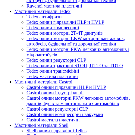
автобусів, будівельної та дорожньої техніки
Ravenol мастила пластичні
Мастильні матеріали Tedex
Tedex антифризи
Tedex оливи гідравлічні HLP и HVLP
Tedex оливи компресорні
Tedex оливи моторні 2Т-4Т двигунів
Tedex оливи моторні LKW моторні вантажівок,
автобусів, будівельної та дорожньої техніки
Tedex оливи моторні PKW легкових автомобілів і
мікроавтобусів
Tedex оливи редукторні CLP
Tedex оливи тракторні STOU, UTTO та TDTO
Tedex оливи трансмісійні
Tedex мастила пластичні
Мастильні матеріали Castrol
Castrol оливи гідравлічні HLP и HVLP
Castrol оливи індустріальні.
Castrol оливи моторні PKW легкових автомобілів,
джипів, бусів та малотоннажних автомобілів
Castrol оливи редукторні CLP
Castrol оливи компресорні і вакуумні
Castrol мастила пластичні
Мастильні матеріали Shell
Shell оливи гідравлічні Tellus