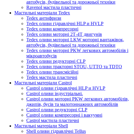
автобусів, будівельної та дорожньої техніки
Ravenol мастила пластичні
Мастильні матеріали Tedex
Tedex антифризи
Tedex оливи гідравлічні HLP и HVLP
Tedex оливи компресорні
Tedex оливи моторні 2Т-4Т двигунів
Tedex оливи моторні LKW моторні вантажівок,
автобусів, будівельної та дорожньої техніки
Tedex оливи моторні PKW легкових автомобілів і
мікроавтобусів
Tedex оливи редукторні CLP
Tedex оливи тракторні STOU, UTTO та TDTO
Tedex оливи трансмісійні
Tedex мастила пластичні
Мастильні матеріали Castrol
Castrol оливи гідравлічні HLP и HVLP
Castrol оливи індустріальні.
Castrol оливи моторні PKW легкових автомобілів,
джипів, бусів та малотоннажних автомобілів
Castrol оливи редукторні CLP
Castrol оливи компресорні і вакуумні
Castrol мастила пластичні
Мастильні матеріали Shell
Shell оливи гідравлічні Tellus