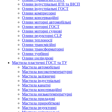
Оливи індустріальні ІГП та ІНСП
Оливи індустріальні ГОСТ
Оливи компресорні
Оливи консерваційні
Оливи моторні автомобільні
Оливи моторні ГОСТ
Оливи моторні суднові
Оливи редукторні CLP
Оливи теплоносії
Оливи трансмісійні
Оливи трансформаторні
Оливи турбінні
Оливи циліндрові
Мастила пластичні ГОСТ та ТУ
Мастила автомобільні
Мастила високотемпературні
Мастила залізничні
Мастила індустріальні
Мастила канатні
Мастила консерваційні
Мастила низькотемпературні
Мастила приладові
Мастила приробіткові
Мастила редукторні