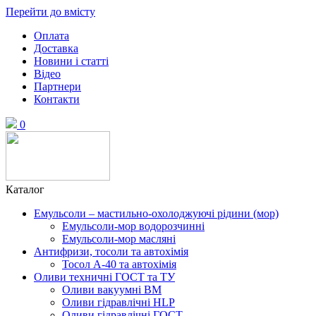
Перейти до вмісту
Оплата
Доставка
Новини і статті
Відео
Партнери
Контакти
0
Каталог
Емульсоли – мастильно-охолоджуючі рідини (мор)
Емульсоли-мор водорозчинні
Емульсоли-мор масляні
Антифризи, тосоли та автохімія
Тосол А-40 та автохімія
Оливи техничні ГОСТ та ТУ
Оливи вакуумні ВМ
Оливи гідравлічні HLP
Оливи гідравлічні ГОСТ