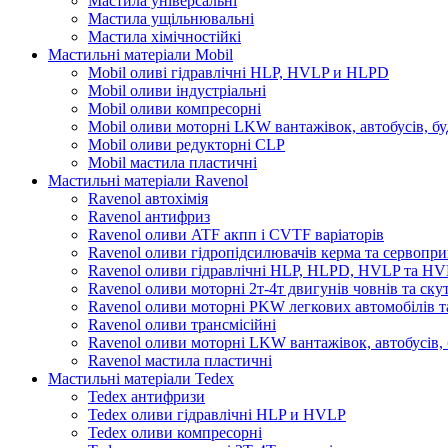
Мастила універсальні
Мастила ущільнювальні
Мастила хімічностійкі
Мастильні матеріали Mobil
Mobil оливі гідравлічні HLP, HVLP и HLPD
Mobil оливи індустріальні
Mobil оливи компресорні
Mobil оливи моторні LKW вантажівок, автобусів, бу
Mobil оливи редукторні CLP
Mobil мастила пластичні
Мастильні матеріали Ravenol
Ravenol автохімія
Ravenol антифриз
Ravenol оливи ATF акпп і CVTF варіаторів
Ravenol оливи гідропідсилювачів керма та сервопри
Ravenol оливи гідравлічні HLP, HLPD, HVLP та H
Ravenol оливи моторні 2т-4т двигунів човнів та ску
Ravenol оливи моторні PKW легкових автомобілів та
Ravenol оливи трансмісійні
Ravenol оливи моторні LKW вантажівок, автобусів, 
Ravenol мастила пластичні
Мастильні матеріали Tedex
Tedex антифризи
Tedex оливи гідравлічні HLP и HVLP
Tedex оливи компресорні