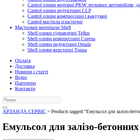
Castrol оливи моторні PKW легкових автомобілів, д
Castrol оливи редукторні CLP
Castrol оливи компресорні і вакуумні
Castrol мастила пластичні
Мастильні матеріали Shell
Shell оливи гідравлічні Tellus
Shell оливи компресорні Corena
Shell оливи редукторні Omala
Shell оливи верстатні Tonna
Оплата
Доставка
Новини і статті
Відео
Партнери
Контакти
АРЛАНДА СЕРВІС
> Products tagged “Емульсол для залізо-бет
Емульсол для залізо-бетонних