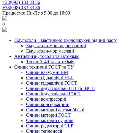
+38(093) 133 33 86
+38(098) 133 33 86
Працюємо: Пн-Пт з 9:00 до 16:00
0
Емульсоли – мастильно-охолоджуючі рідини (мор)
Емульсоли-мор водорозчинні
Емульсоли-мор масляні
Антифризи, тосоли та автохімія
Тосол А-40 та автохімія
Оливи техничні ГОСТ та ТУ
Оливи вакуумні ВМ
Оливи гідравлічні HLP
Оливи гідравлічні ГОСТ
Оливи індустріальні ІГП та ІНСП
Оливи індустріальні ГОСТ
Оливи компресорні
Оливи консерваційні
Оливи моторні автомобільні
Оливи моторні ГОСТ
Оливи моторні суднові
Оливи редукторні CLP
Оливи теплоносії