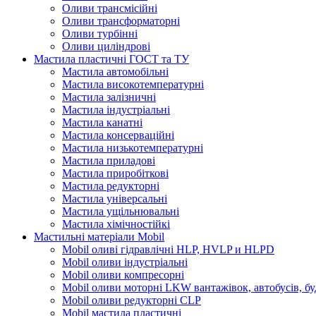
Оливи трансмісійні
Оливи трансформаторні
Оливи турбінні
Оливи циліндрові
Мастила пластичні ГОСТ та ТУ
Мастила автомобільні
Мастила високотемпературні
Мастила залізничні
Мастила індустріальні
Мастила канатні
Мастила консерваційні
Мастила низькотемпературні
Мастила приладові
Мастила приробіткові
Мастила редукторні
Мастила універсальні
Мастила ущільнювальні
Мастила хімічностійкі
Мастильні матеріали Mobil
Mobil оливі гідравлічні HLP, HVLP и HLPD
Mobil оливи індустріальні
Mobil оливи компресорні
Mobil оливи моторні LKW вантажівок, автобусів, бу
Mobil оливи редукторні CLP
Mobil мастила пластичні