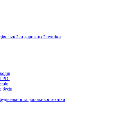
дівельної та дорожньої техніки
водів
VLPD.
терів
 бусів
будівельної та дорожньої техніки