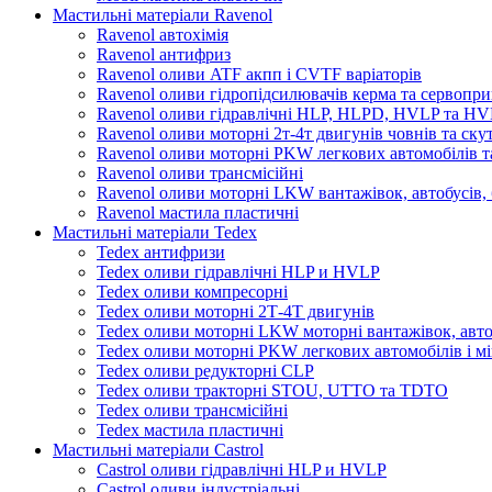
Мастильні матеріали Ravenol
Ravenol автохімія
Ravenol антифриз
Ravenol оливи ATF акпп і CVTF варіаторів
Ravenol оливи гідропідсилювачів керма та сервопри
Ravenol оливи гідравлічні HLP, HLPD, HVLP та H
Ravenol оливи моторні 2т-4т двигунів човнів та ску
Ravenol оливи моторні PKW легкових автомобілів та
Ravenol оливи трансмісійні
Ravenol оливи моторні LKW вантажівок, автобусів, 
Ravenol мастила пластичні
Мастильні матеріали Tedex
Tedex антифризи
Tedex оливи гідравлічні HLP и HVLP
Tedex оливи компресорні
Tedex оливи моторні 2Т-4Т двигунів
Tedex оливи моторні LKW моторні вантажівок, автоб
Tedex оливи моторні PKW легкових автомобілів і мі
Tedex оливи редукторні CLP
Tedex оливи тракторні STOU, UTTO та TDTO
Tedex оливи трансмісійні
Tedex мастила пластичні
Мастильні матеріали Castrol
Castrol оливи гідравлічні HLP и HVLP
Castrol оливи індустріальні.