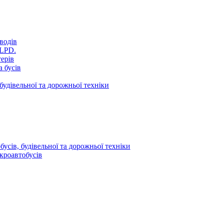
водів
VLPD.
терів
 бусів
будівельної та дорожньої техніки
усів, будівельної та дорожньої техніки
кроавтобусів