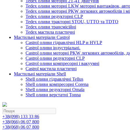
Tedex оливи моторні 2Т-4Т двигунів
Tedex оливи моторні LKW моторні вантажівок, автоб
Tedex оливи моторні PKW легкових автомобілів і мі
Tedex оливи редукторні CLP
Tedex оливи тракторні STOU, UTTO та TDTO
Tedex оливи трансмісійні
Tedex мастила пластичні
Мастильні матеріали Castrol
Castrol оливи гідравлічні HLP и HVLP
Castrol оливи індустріальні.
Castrol оливи моторні PKW легкових автомобілів, д
Castrol оливи редукторні CLP
Castrol оливи компресорні і вакуумні
Castrol мастила пластичні
Мастильні матеріали Shell
Shell оливи гідравлічні Tellus
Shell оливи компресорні Corena
Shell оливи редукторні Omala
Shell оливи верстатні Tonna
+38(098) 133 33 86
+38(066) 06 07 800
+38(068) 06 07 800