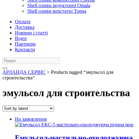
Shell оливи редукторні Omala
Shell оливи верстатні Tonna
Оплата
Доставка
Новини і статті
Відео
Партнери
Контакти
АРЛАНДА СЕРВІС
> Products tagged “эмульсол для
строительства”
эмульсол для строительства
На замовлення
Емульсол-мастильно-охолоджуюча