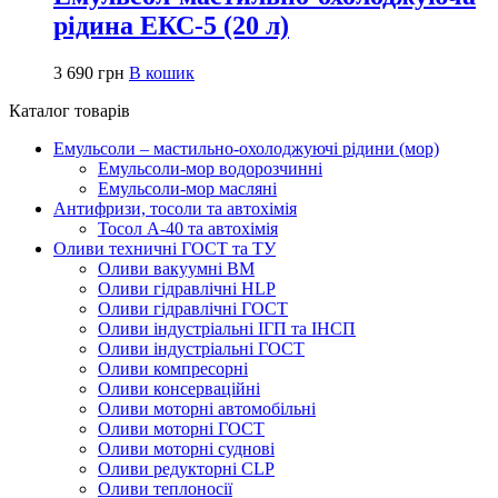
рідина ЕКС-5 (20 л)
3 690
грн
В кошик
Каталог товарів
Емульсоли – мастильно-охолоджуючі рідини (мор)
Емульсоли-мор водорозчинні
Емульсоли-мор масляні
Антифризи, тосоли та автохімія
Тосол А-40 та автохімія
Оливи техничні ГОСТ та ТУ
Оливи вакуумні ВМ
Оливи гідравлічні HLP
Оливи гідравлічні ГОСТ
Оливи індустріальні ІГП та ІНСП
Оливи індустріальні ГОСТ
Оливи компресорні
Оливи консерваційні
Оливи моторні автомобільні
Оливи моторні ГОСТ
Оливи моторні суднові
Оливи редукторні CLP
Оливи теплоносії