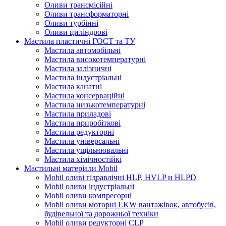
Оливи трансмісійні
Оливи трансформаторні
Оливи турбінні
Оливи циліндрові
Мастила пластичні ГОСТ та ТУ
Мастила автомобільні
Мастила високотемпературні
Мастила залізничні
Мастила індустріальні
Мастила канатні
Мастила консерваційні
Мастила низькотемпературні
Мастила приладові
Мастила приробіткові
Мастила редукторні
Мастила універсальні
Мастила ущільнювальні
Мастила хімічностійкі
Мастильні матеріали Mobil
Mobil оливі гідравлічні HLP, HVLP и HLPD
Mobil оливи індустріальні
Mobil оливи компресорні
Mobil оливи моторні LKW вантажівок, автобусів,
будівельної та дорожньої техніки
Mobil оливи редукторні CLP