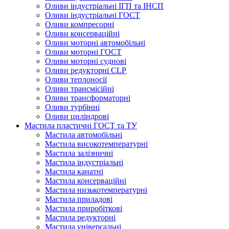
Оливи індустріальні ІГП та ІНСП
Оливи індустріальні ГОСТ
Оливи компресорні
Оливи консерваційні
Оливи моторні автомобільні
Оливи моторні ГОСТ
Оливи моторні суднові
Оливи редукторні CLP
Оливи теплоносії
Оливи трансмісійні
Оливи трансформаторні
Оливи турбінні
Оливи циліндрові
Мастила пластичні ГОСТ та ТУ
Мастила автомобільні
Мастила високотемпературні
Мастила залізничні
Мастила індустріальні
Мастила канатні
Мастила консерваційні
Мастила низькотемпературні
Мастила приладові
Мастила приробіткові
Мастила редукторні
Мастила універсальні