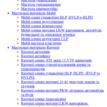
Мастила універсальні
Мастила ущільнювальні
Мастила хімічностійкі
Мастильні матеріали Mobil
Mobil оливі гідравлічні HLP, HVLP и HLPD
Mobil оливи індустріальні
Mobil оливи компресорні
Mobil оливи моторні LKW вантажівок, автобусів,
будівельної та дорожньої техніки
Mobil оливи редукторні CLP
Mobil мастила пластичні
Мастильні матеріали Ravenol
Ravenol автохімія
Ravenol антифриз
Ravenol оливи ATF акпп і CVTF варіаторів
Ravenol оливи гідропідсилювачів керма та
сервоприводів
Ravenol оливи гідравлічні HLP, HLPD, HVLP та
HVLPD.
Ravenol оливи моторні 2т-4т двигунів човнів та
скутерів
Ravenol оливи моторні PKW легкових автомобілів
та бусів
Ravenol оливи трансмісійні
Ravenol оливи моторні LKW вантажівок,