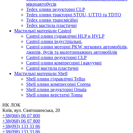
мікроавтобусів
Tedex оливи редукторні CLP
Tedex оливи тракторні STOU, UTTO та TDTO
Tedex оливи трансмісійні
Tedex мастила пластичні
Мастильні матеріали Castrol
Castrol оливи гідравлічні HLP и HVLP
Castrol оливи індустріальні.
Castrol оливи моторні PKW легкових автомобілів,
джипів, бусів та малотоннажних автомобілів
Castrol оливи редукторні CLP
Castrol оливи компресорні і вакуумні
Castrol мастила пластичні
Мастильні матеріали Shell
Shell оливи гідравлічні Tellus
Shell оливи компресорні Corena
Shell оливи редукторні Omala
Shell оливи верстатні Tonna
НК ЛОК
Київ, вул. Святошинська, 20
+38(066) 06 07 800
+38(068) 06 07 800
+38(093) 133 33 86
+38(098) 133 33 86