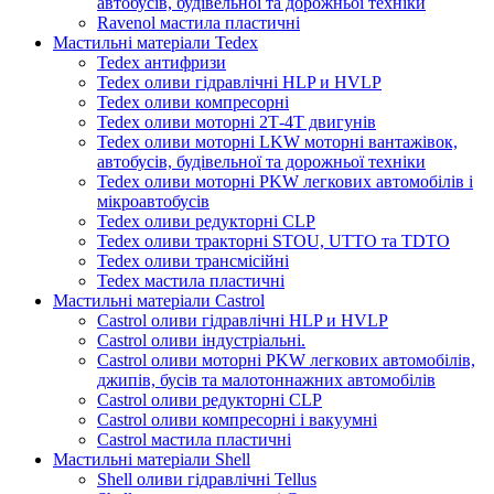
автобусів, будівельної та дорожньої техніки
Ravenol мастила пластичні
Мастильні матеріали Tedex
Tedex антифризи
Tedex оливи гідравлічні HLP и HVLP
Tedex оливи компресорні
Tedex оливи моторні 2Т-4Т двигунів
Tedex оливи моторні LKW моторні вантажівок,
автобусів, будівельної та дорожньої техніки
Tedex оливи моторні PKW легкових автомобілів і
мікроавтобусів
Tedex оливи редукторні CLP
Tedex оливи тракторні STOU, UTTO та TDTO
Tedex оливи трансмісійні
Tedex мастила пластичні
Мастильні матеріали Castrol
Castrol оливи гідравлічні HLP и HVLP
Castrol оливи індустріальні.
Castrol оливи моторні PKW легкових автомобілів,
джипів, бусів та малотоннажних автомобілів
Castrol оливи редукторні CLP
Castrol оливи компресорні і вакуумні
Castrol мастила пластичні
Мастильні матеріали Shell
Shell оливи гідравлічні Tellus