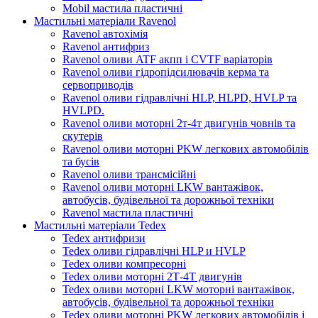
Mobil мастила пластичні
Мастильні матеріали Ravenol
Ravenol автохімія
Ravenol антифриз
Ravenol оливи ATF акпп і CVTF варіаторів
Ravenol оливи гідропідсилювачів керма та
сервоприводів
Ravenol оливи гідравлічні HLP, HLPD, HVLP та
HVLPD.
Ravenol оливи моторні 2т-4т двигунів човнів та
скутерів
Ravenol оливи моторні PKW легкових автомобілів
та бусів
Ravenol оливи трансмісійні
Ravenol оливи моторні LKW вантажівок,
автобусів, будівельної та дорожньої техніки
Ravenol мастила пластичні
Мастильні матеріали Tedex
Tedex антифризи
Tedex оливи гідравлічні HLP и HVLP
Tedex оливи компресорні
Tedex оливи моторні 2Т-4Т двигунів
Tedex оливи моторні LKW моторні вантажівок,
автобусів, будівельної та дорожньої техніки
Tedex оливи моторні PKW легкових автомобілів і