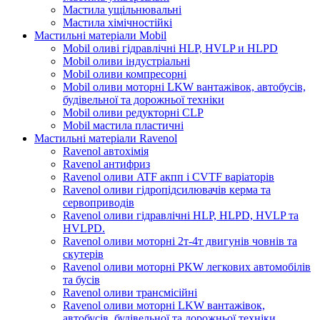
Мастила ущільнювальні
Мастила хімічностійкі
Мастильні матеріали Mobil
Mobil оливі гідравлічні HLP, HVLP и HLPD
Mobil оливи індустріальні
Mobil оливи компресорні
Mobil оливи моторні LKW вантажівок, автобусів,
будівельної та дорожньої техніки
Mobil оливи редукторні CLP
Mobil мастила пластичні
Мастильні матеріали Ravenol
Ravenol автохімія
Ravenol антифриз
Ravenol оливи ATF акпп і CVTF варіаторів
Ravenol оливи гідропідсилювачів керма та
сервоприводів
Ravenol оливи гідравлічні HLP, HLPD, HVLP та
HVLPD.
Ravenol оливи моторні 2т-4т двигунів човнів та
скутерів
Ravenol оливи моторні PKW легкових автомобілів
та бусів
Ravenol оливи трансмісійні
Ravenol оливи моторні LKW вантажівок,
автобусів, будівельної та дорожньої техніки