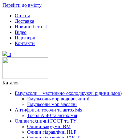
Перейти до вмісту
Оплата
Доставка
Новини і статті
Відео
Партнери
Контакти
0
Каталог
Емульсоли – мастильно-охолоджуючі рідини (мор)
Емульсоли-мор водорозчинні
Емульсоли-мор масляні
Антифризи, тосоли та автохімія
Тосол А-40 та автохімія
Оливи техничні ГОСТ та ТУ
Оливи вакуумні ВМ
Оливи гідравлічні HLP
Оливи гідравлічні ГОСТ