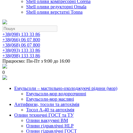
Shell оливи компресорні Corena
Shell оливи редукторні Omala
Shell оливи верстатні Tonna
+38(098) 133 33 86
+38(066) 06 07 800
+38(068) 06 07 800
+38(093) 133 33 86
+38(098) 133 33 86
Працюємо: Пн-Пт з 9:00 до 16:00
0
Емульсоли – мастильно-охолоджуючі рідини (мор)
Емульсоли-мор водорозчинні
Емульсоли-мор масляні
Антифризи, тосоли та автохімія
Тосол А-40 та автохімія
Оливи техничні ГОСТ та ТУ
Оливи вакуумні ВМ
Оливи гідравлічні HLP
Оливи гідравлічні ГОСТ