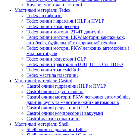
Ravenol мастила пластичні
Мастильні матеріали Tedex
Tedex антифризи
Tedex оливи гідравлічні HLP и HVLP
Tedex оливи компресорні
Tedex оливи моторні 2Т-4Т двигунів
Tedex оливи моторні LKW моторні вантажівок,
автобусів, будівельної та дорожньої техніки
Tedex оливи моторні PKW легкових автомобілів і
мікроавтобусів
Tedex оливи редукторні CLP
Tedex оливи тракторні STOU, UTTO та TDTO
Tedex оливи трансмісійні
Tedex мастила пластичні
Мастильні матеріали Castrol
Castrol оливи гідравлічні HLP и HVLP
Castrol оливи індустріальні.
Castrol оливи моторні PKW легкових автомобілів,
джипів, бусів та малотоннажних автомобілів
Castrol оливи редукторні CLP
Castrol оливи компресорні і вакуумні
Castrol мастила пластичні
Мастильні матеріали Shell
Shell оливи гідравлічні Tellus
Shell оливи компресорні Corena