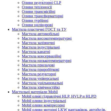
Оливи редукторні CLP
Оливи теплоносії
Оливи трансмісійні
Оливи трансформаторні
Оливи турбінні
Оливи циліндрові
Мастила пластичні ГОСТ та ТУ
Мастила автомобільні
Мастила високотемпературні
Мастила залізничні
Мастила індустріальні
Мастила канатні
Мастила консерваційні
Мастила низькотемпературні
Мастила приладові
Мастила приробіткові
Мастила редукторні
Мастила універсальні
Мастила ущільнювальні
Мастила хімічностійкі
Мастильні матеріали Mobil
Mobil оливі гідравлічні HLP, HVLP и HLPD
Mobil оливи індустріальні
Mobil оливи компресорні
Mobil оливи моторні LKW вантажівок, автобусів,