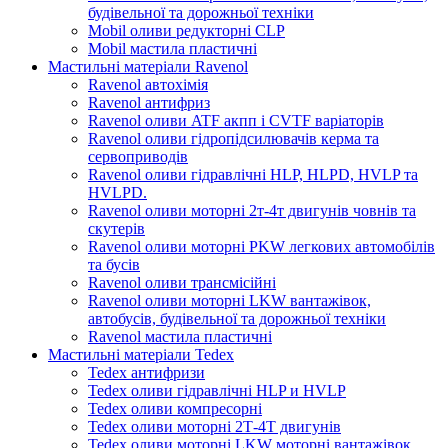
будівельної та дорожньої техніки
Mobil оливи редукторні CLP
Mobil мастила пластичні
Мастильні матеріали Ravenol
Ravenol автохімія
Ravenol антифриз
Ravenol оливи ATF акпп і CVTF варіаторів
Ravenol оливи гідропідсилювачів керма та
сервоприводів
Ravenol оливи гідравлічні HLP, HLPD, HVLP та
HVLPD.
Ravenol оливи моторні 2т-4т двигунів човнів та
скутерів
Ravenol оливи моторні PKW легкових автомобілів
та бусів
Ravenol оливи трансмісійні
Ravenol оливи моторні LKW вантажівок,
автобусів, будівельної та дорожньої техніки
Ravenol мастила пластичні
Мастильні матеріали Tedex
Tedex антифризи
Tedex оливи гідравлічні HLP и HVLP
Tedex оливи компресорні
Tedex оливи моторні 2Т-4Т двигунів
Tedex оливи моторні LKW моторні вантажівок,