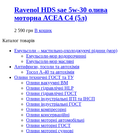
Ravenol HDS sae 5w-30 олива
моторна ACEA C4 (5л)
2 590
грн
В кошик
Каталог товарів
Емульсоли – мастильно-охолоджуючі рідини (мор)
Емульсоли-мор водорозчинні
Емульсоли-мор масляні
Антифризи, тосоли та автохімія
Тосол А-40 та автохімія
Оливи техничні ГОСТ та ТУ
Оливи вакуумні ВМ
Оливи гідравлічні HLP
Оливи гідравлічні ГОСТ
Оливи індустріальні ІГП та ІНСП
Оливи індустріальні ГОСТ
Оливи компресорні
Оливи консерваційні
Оливи моторні автомобільні
Оливи моторні ГОСТ
Оливи моторні суднові