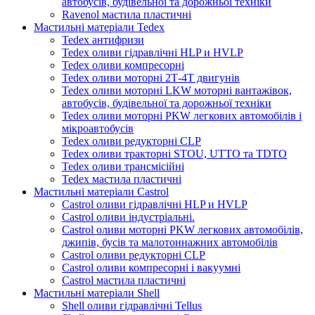
автобусів, будівельної та дорожньої техніки
Ravenol мастила пластичні
Мастильні матеріали Tedex
Tedex антифризи
Tedex оливи гідравлічні HLP и HVLP
Tedex оливи компресорні
Tedex оливи моторні 2Т-4Т двигунів
Tedex оливи моторні LKW моторні вантажівок,
автобусів, будівельної та дорожньої техніки
Tedex оливи моторні PKW легкових автомобілів і
мікроавтобусів
Tedex оливи редукторні CLP
Tedex оливи тракторні STOU, UTTO та TDTO
Tedex оливи трансмісійні
Tedex мастила пластичні
Мастильні матеріали Castrol
Castrol оливи гідравлічні HLP и HVLP
Castrol оливи індустріальні.
Castrol оливи моторні PKW легкових автомобілів,
джипів, бусів та малотоннажних автомобілів
Castrol оливи редукторні CLP
Castrol оливи компресорні і вакуумні
Castrol мастила пластичні
Мастильні матеріали Shell
Shell оливи гідравлічні Tellus