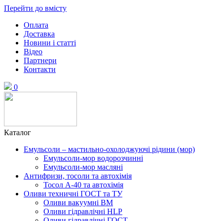
Перейти до вмісту
Оплата
Доставка
Новини і статті
Відео
Партнери
Контакти
0
Каталог
Емульсоли – мастильно-охолоджуючі рідини (мор)
Емульсоли-мор водорозчинні
Емульсоли-мор масляні
Антифризи, тосоли та автохімія
Тосол А-40 та автохімія
Оливи техничні ГОСТ та ТУ
Оливи вакуумні ВМ
Оливи гідравлічні HLP
Оливи гідравлічні ГОСТ