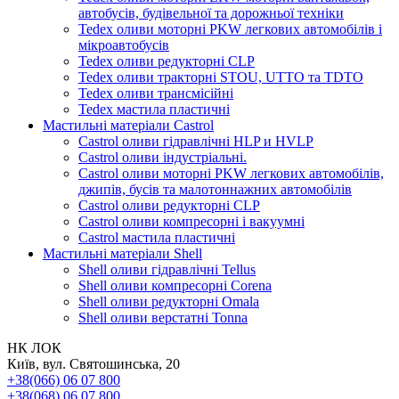
автобусів, будівельної та дорожньої техніки
Tedex оливи моторні PKW легкових автомобілів і
мікроавтобусів
Tedex оливи редукторні CLP
Tedex оливи тракторні STOU, UTTO та TDTO
Tedex оливи трансмісійні
Tedex мастила пластичні
Мастильні матеріали Castrol
Castrol оливи гідравлічні HLP и HVLP
Castrol оливи індустріальні.
Castrol оливи моторні PKW легкових автомобілів,
джипів, бусів та малотоннажних автомобілів
Castrol оливи редукторні CLP
Castrol оливи компресорні і вакуумні
Castrol мастила пластичні
Мастильні матеріали Shell
Shell оливи гідравлічні Tellus
Shell оливи компресорні Corena
Shell оливи редукторні Omala
Shell оливи верстатні Tonna
НК ЛОК
Київ, вул. Святошинська, 20
+38(066) 06 07 800
+38(068) 06 07 800