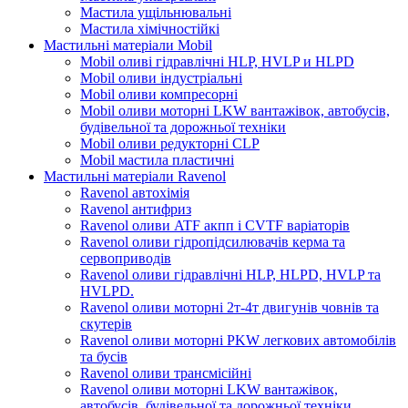
Мастила ущільнювальні
Мастила хімічностійкі
Мастильні матеріали Mobil
Mobil оливі гідравлічні HLP, HVLP и HLPD
Mobil оливи індустріальні
Mobil оливи компресорні
Mobil оливи моторні LKW вантажівок, автобусів,
будівельної та дорожньої техніки
Mobil оливи редукторні CLP
Mobil мастила пластичні
Мастильні матеріали Ravenol
Ravenol автохімія
Ravenol антифриз
Ravenol оливи ATF акпп і CVTF варіаторів
Ravenol оливи гідропідсилювачів керма та
сервоприводів
Ravenol оливи гідравлічні HLP, HLPD, HVLP та
HVLPD.
Ravenol оливи моторні 2т-4т двигунів човнів та
скутерів
Ravenol оливи моторні PKW легкових автомобілів
та бусів
Ravenol оливи трансмісійні
Ravenol оливи моторні LKW вантажівок,
автобусів, будівельної та дорожньої техніки