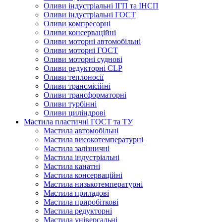
Оливи індустріальні ІГП та ІНСП
Оливи індустріальні ГОСТ
Оливи компресорні
Оливи консерваційні
Оливи моторні автомобільні
Оливи моторні ГОСТ
Оливи моторні суднові
Оливи редукторні CLP
Оливи теплоносії
Оливи трансмісійні
Оливи трансформаторні
Оливи турбінні
Оливи циліндрові
Мастила пластичні ГОСТ та ТУ
Мастила автомобільні
Мастила високотемпературні
Мастила залізничні
Мастила індустріальні
Мастила канатні
Мастила консерваційні
Мастила низькотемпературні
Мастила приладові
Мастила приробіткові
Мастила редукторні
Мастила універсальні