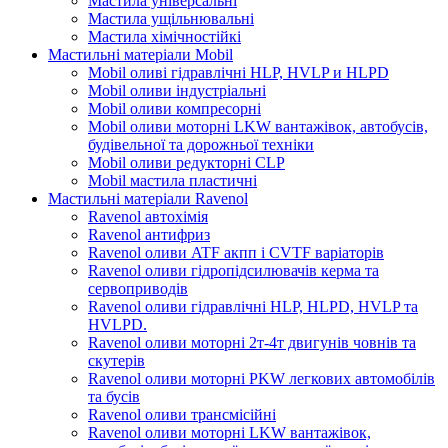
Мастила універсальні
Мастила ущільнювальні
Мастила хімічностійкі
Мастильні матеріали Mobil
Mobil оливі гідравлічні HLP, HVLP и HLPD
Mobil оливи індустріальні
Mobil оливи компресорні
Mobil оливи моторні LKW вантажівок, автобусів,
будівельної та дорожньої техніки
Mobil оливи редукторні CLP
Mobil мастила пластичні
Мастильні матеріали Ravenol
Ravenol автохімія
Ravenol антифриз
Ravenol оливи ATF акпп і CVTF варіаторів
Ravenol оливи гідропідсилювачів керма та
сервоприводів
Ravenol оливи гідравлічні HLP, HLPD, HVLP та
HVLPD.
Ravenol оливи моторні 2т-4т двигунів човнів та
скутерів
Ravenol оливи моторні PKW легкових автомобілів
та бусів
Ravenol оливи трансмісійні
Ravenol оливи моторні LKW вантажівок,