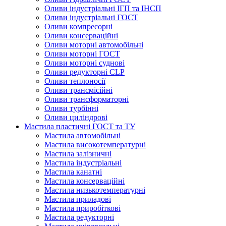
Оливи індустріальні ІГП та ІНСП
Оливи індустріальні ГОСТ
Оливи компресорні
Оливи консерваційні
Оливи моторні автомобільні
Оливи моторні ГОСТ
Оливи моторні суднові
Оливи редукторні CLP
Оливи теплоносії
Оливи трансмісійні
Оливи трансформаторні
Оливи турбінні
Оливи циліндрові
Мастила пластичні ГОСТ та ТУ
Мастила автомобільні
Мастила високотемпературні
Мастила залізничні
Мастила індустріальні
Мастила канатні
Мастила консерваційні
Мастила низькотемпературні
Мастила приладові
Мастила приробіткові
Мастила редукторні