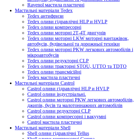
Ravenol мастила пластичні
Мастильні матеріали Tedex
Tedex антифризи
Tedex оливи гідравлічні HLP и HVLP
Tedex оливи компресорні
Tedex оливи моторні 2Т-4Т двигунів
Tedex оливи моторні LKW моторні вантажівок,
автобусів, будівельної та дорожньої техніки
Tedex оливи моторні PKW легкових автомобілів і
мікроавтобусів
Tedex оливи редукторні CLP
Tedex оливи тракторні STOU, UTTO та TDTO
Tedex оливи трансмісійні
Tedex мастила пластичні
Мастильні матеріали Castrol
Castrol оливи гідравлічні HLP и HVLP
Castrol оливи індустріальні.
Castrol оливи моторні PKW легкових автомобілів,
джипів, бусів та малотоннажних автомобілів
Castrol оливи редукторні CLP
Castrol оливи компресорні і вакуумні
Castrol мастила пластичні
Мастильні матеріали Shell
Shell оливи гідравлічні Tellus
Shell оливи компресорні Corena