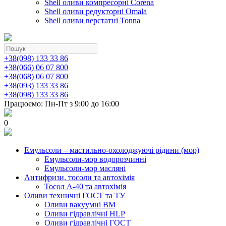
Shell оливи компресорні Corena
Shell оливи редукторні Omala
Shell оливи верстатні Tonna
+38(098) 133 33 86
+38(066) 06 07 800
+38(068) 06 07 800
+38(093) 133 33 86
+38(098) 133 33 86
Працюємо: Пн-Пт з 9:00 до 16:00
0
Емульсоли – мастильно-охолоджуючі рідини (мор)
Емульсоли-мор водорозчинні
Емульсоли-мор масляні
Антифризи, тосоли та автохімія
Тосол А-40 та автохімія
Оливи техничні ГОСТ та ТУ
Оливи вакуумні ВМ
Оливи гідравлічні HLP
Оливи гідравлічні ГОСТ