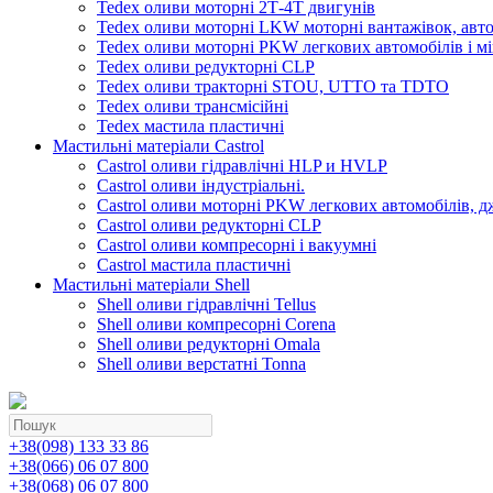
Tedex оливи моторні 2Т-4Т двигунів
Tedex оливи моторні LKW моторні вантажівок, автоб
Tedex оливи моторні PKW легкових автомобілів і мі
Tedex оливи редукторні CLP
Tedex оливи тракторні STOU, UTTO та TDTO
Tedex оливи трансмісійні
Tedex мастила пластичні
Мастильні матеріали Castrol
Castrol оливи гідравлічні HLP и HVLP
Castrol оливи індустріальні.
Castrol оливи моторні PKW легкових автомобілів, д
Castrol оливи редукторні CLP
Castrol оливи компресорні і вакуумні
Castrol мастила пластичні
Мастильні матеріали Shell
Shell оливи гідравлічні Tellus
Shell оливи компресорні Corena
Shell оливи редукторні Omala
Shell оливи верстатні Tonna
+38(098) 133 33 86
+38(066) 06 07 800
+38(068) 06 07 800