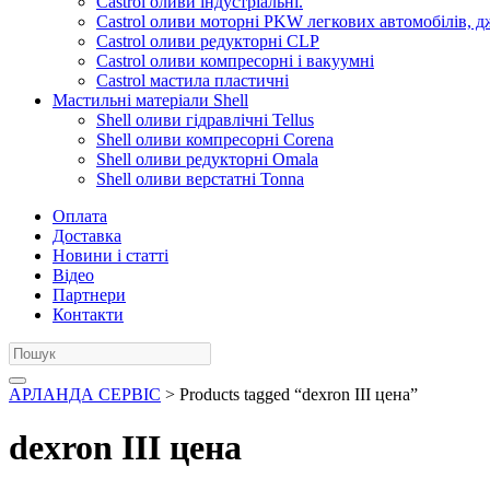
Castrol оливи індустріальні.
Castrol оливи моторні PKW легкових автомобілів, д
Castrol оливи редукторні CLP
Castrol оливи компресорні і вакуумні
Castrol мастила пластичні
Мастильні матеріали Shell
Shell оливи гідравлічні Tellus
Shell оливи компресорні Corena
Shell оливи редукторні Omala
Shell оливи верстатні Tonna
Оплата
Доставка
Новини і статті
Відео
Партнери
Контакти
АРЛАНДА СЕРВІС
> Products tagged “dexron III цена”
dexron III цена