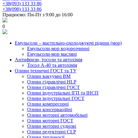
+38(093) 133 33 86
+38(098) 133 33 86
Працюємо: Пн-Пт з 9:00 до 16:00
0
Емульсоли – мастильно-охолоджуючі рідини (мор)
Емульсоли-мор водорозчинні
Емульсоли-мор масляні
Антифризи, тосоли та автохімія
Тосол А-40 та автохімія
Оливи техничні ГОСТ та ТУ
Оливи вакуумні ВМ
Оливи гідравлічні HLP
Оливи гідравлічні ГОСТ
Оливи індустріальні ІГП та ІНСП
Оливи індустріальні ГОСТ
Оливи компресорні
Оливи консерваційні
Оливи моторні автомобільні
Оливи моторні ГОСТ
Оливи моторні суднові
Оливи редукторні CLP
Оливи теплоносії