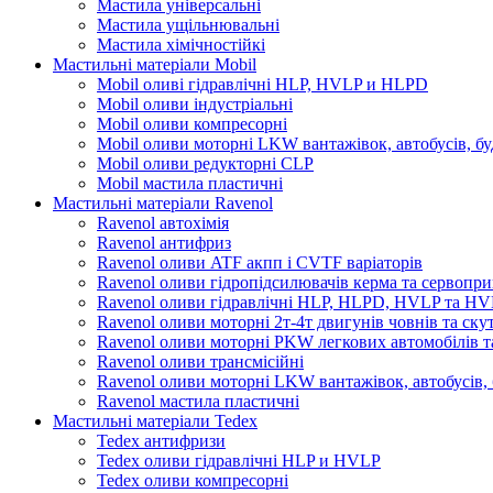
Мастила універсальні
Мастила ущільнювальні
Мастила хімічностійкі
Мастильні матеріали Mobil
Mobil оливі гідравлічні HLP, HVLP и HLPD
Mobil оливи індустріальні
Mobil оливи компресорні
Mobil оливи моторні LKW вантажівок, автобусів, бу
Mobil оливи редукторні CLP
Mobil мастила пластичні
Мастильні матеріали Ravenol
Ravenol автохімія
Ravenol антифриз
Ravenol оливи ATF акпп і CVTF варіаторів
Ravenol оливи гідропідсилювачів керма та сервопри
Ravenol оливи гідравлічні HLP, HLPD, HVLP та H
Ravenol оливи моторні 2т-4т двигунів човнів та ску
Ravenol оливи моторні PKW легкових автомобілів та
Ravenol оливи трансмісійні
Ravenol оливи моторні LKW вантажівок, автобусів, 
Ravenol мастила пластичні
Мастильні матеріали Tedex
Tedex антифризи
Tedex оливи гідравлічні HLP и HVLP
Tedex оливи компресорні