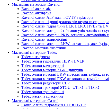
Мастильні матеріали Ravenol
Ravenol автохімія
Ravenol антифриз
Ravenol оливи ATF акпп і CVTF варіаторів
Ravenol оливи гідропідсилювачів керма та сервопри
Ravenol оливи гідравлічні HLP, HLPD, HVLP та H
Ravenol оливи моторні 2т-4т двигунів човнів та ску
Ravenol оливи моторні PKW легкових автомобілів та
Ravenol оливи трансмісійні
Ravenol оливи моторні LKW вантажівок, автобусів, 
Ravenol мастила пластичні
Мастильні матеріали Tedex
Tedex антифризи
Tedex оливи гідравлічні HLP и HVLP
Tedex оливи компресорні
Tedex оливи моторні 2Т-4Т двигунів
Tedex оливи моторні LKW моторні вантажівок, автоб
Tedex оливи моторні PKW легкових автомобілів і мі
Tedex оливи редукторні CLP
Tedex оливи тракторні STOU, UTTO та TDTO
Tedex оливи трансмісійні
Tedex мастила пластичні
Мастильні матеріали Castrol
Castrol оливи гідравлічні HLP и HVLP