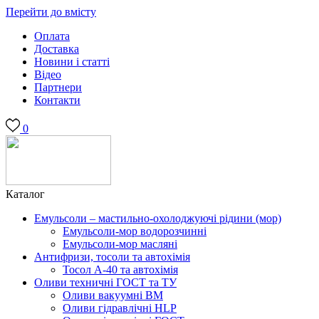
Перейти до вмісту
Оплата
Доставка
Новини і статті
Відео
Партнери
Контакти
0
Каталог
Емульсоли – мастильно-охолоджуючі рідини (мор)
Емульсоли-мор водорозчинні
Емульсоли-мор масляні
Антифризи, тосоли та автохімія
Тосол А-40 та автохімія
Оливи техничні ГОСТ та ТУ
Оливи вакуумні ВМ
Оливи гідравлічні HLP