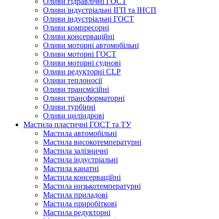
Оливи гідравлічні ГОСТ
Оливи індустріальні ІГП та ІНСП
Оливи індустріальні ГОСТ
Оливи компресорні
Оливи консерваційні
Оливи моторні автомобільні
Оливи моторні ГОСТ
Оливи моторні суднові
Оливи редукторні CLP
Оливи теплоносії
Оливи трансмісійні
Оливи трансформаторні
Оливи турбінні
Оливи циліндрові
Мастила пластичні ГОСТ та ТУ
Мастила автомобільні
Мастила високотемпературні
Мастила залізничні
Мастила індустріальні
Мастила канатні
Мастила консерваційні
Мастила низькотемпературні
Мастила приладові
Мастила приробіткові
Мастила редукторні