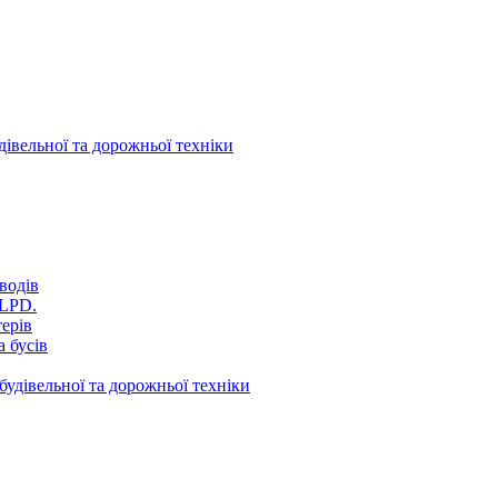
дівельної та дорожньої техніки
водів
VLPD.
терів
 бусів
будівельної та дорожньої техніки