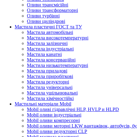
Оливи трансмісійні
Оливи трансформаторні
Оливи турбінні
Оливи циліндрові
Мастила пластичні ГОСТ та ТУ
Мастила автомобільні
Мастила високотемпературні
Мастила залізничні
Мастила індустріальні
Мастила канатні
Мастила консерваційні
Мастила низькотемпературні
Мастила приладові
Мастила приробіткові
Мастила редукторні
Мастила універсальні
Мастила ущільнювальні
Мастила хімічностійкі
Мастильні матеріали Mobil
Mobil оливі гідравлічні HLP, HVLP и HLPD
Mobil оливи індустріальні
Mobil оливи компресорні
Mobil оливи моторні LKW вантажівок, автобусів, бу
Mobil оливи редукторні CLP
Mobil мастила пластичні