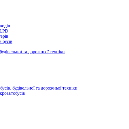
водів
VLPD.
терів
 бусів
будівельної та дорожньої техніки
усів, будівельної та дорожньої техніки
кроавтобусів