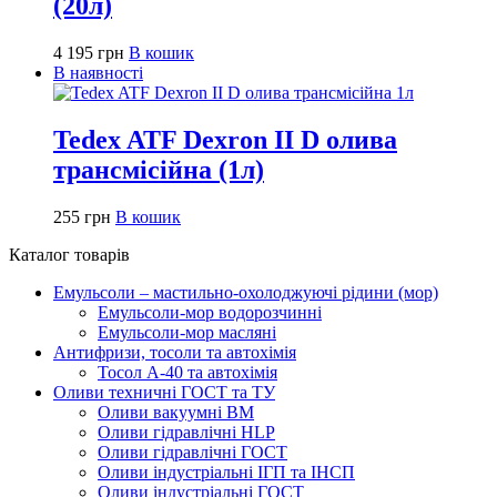
(20л)
4 195
грн
В кошик
В наявності
Tedex ATF Dexron II D олива
трансмісійна (1л)
255
грн
В кошик
Каталог товарів
Емульсоли – мастильно-охолоджуючі рідини (мор)
Емульсоли-мор водорозчинні
Емульсоли-мор масляні
Антифризи, тосоли та автохімія
Тосол А-40 та автохімія
Оливи техничні ГОСТ та ТУ
Оливи вакуумні ВМ
Оливи гідравлічні HLP
Оливи гідравлічні ГОСТ
Оливи індустріальні ІГП та ІНСП
Оливи індустріальні ГОСТ