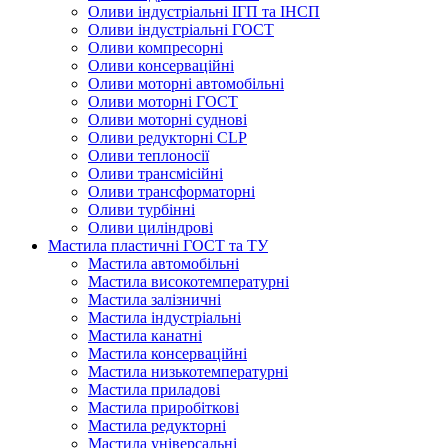
Оливи індустріальні ІГП та ІНСП
Оливи індустріальні ГОСТ
Оливи компресорні
Оливи консерваційні
Оливи моторні автомобільні
Оливи моторні ГОСТ
Оливи моторні суднові
Оливи редукторні CLP
Оливи теплоносії
Оливи трансмісійні
Оливи трансформаторні
Оливи турбінні
Оливи циліндрові
Мастила пластичні ГОСТ та ТУ
Мастила автомобільні
Мастила високотемпературні
Мастила залізничні
Мастила індустріальні
Мастила канатні
Мастила консерваційні
Мастила низькотемпературні
Мастила приладові
Мастила приробіткові
Мастила редукторні
Мастила універсальні