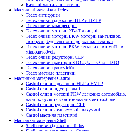
Ravenol мастила пластичні
Мастильні матеріали Tedex
Tedex антифризи
Tedex оливи гідравлічні HLP и HVLP
Tedex оливи компресорні
Tedex оливи моторні 2Т-4Т двигунів
Tedex оливи моторні LKW моторні вантажівок,
автобусів, будівельної та дорожньої техніки
Tedex оливи моторні PKW легкових автомобілів і
мікроавтобусів
Tedex оливи редукторні CLP
Tedex оливи тракторні STOU, UTTO та TDTO
Tedex оливи трансмісійні
Tedex мастила пластичні
Мастильні матеріали Castrol
Castrol оливи гідравлічні HLP и HVLP
Castrol оливи індустріальні.
Castrol оливи моторні PKW легкових автомобілів,
джипів, бусів та малотоннажних автомобілів
Castrol оливи редукторні CLP
Castrol оливи компресорні і вакуумні
Castrol мастила пластичні
Мастильні матеріали Shell
Shell оливи гідравлічні Tellus
Shell оливи компресорні Corena