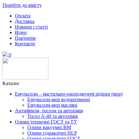
Перейти до вмісту
Оплата
Доставка
Новини і статті
Відео
Партнери
Контакти
0
Каталог
Емульсоли – мастильно-охолоджуючі рідини (мор)
Емульсоли-мор водорозчинні
Емульсоли-мор масляні
Антифризи, тосоли та автохімія
Тосол А-40 та автохімія
Оливи техничні ГОСТ та ТУ
Оливи вакуумні ВМ
Оливи гідравлічні HLP
Оливи гідравлічні ГОСТ