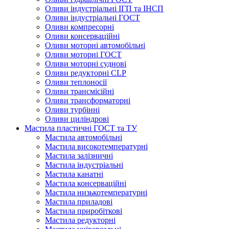
Оливи індустріальні ІГП та ІНСП
Оливи індустріальні ГОСТ
Оливи компресорні
Оливи консерваційні
Оливи моторні автомобільні
Оливи моторні ГОСТ
Оливи моторні суднові
Оливи редукторні CLP
Оливи теплоносії
Оливи трансмісійні
Оливи трансформаторні
Оливи турбінні
Оливи циліндрові
Мастила пластичні ГОСТ та ТУ
Мастила автомобільні
Мастила високотемпературні
Мастила залізничні
Мастила індустріальні
Мастила канатні
Мастила консерваційні
Мастила низькотемпературні
Мастила приладові
Мастила приробіткові
Мастила редукторні