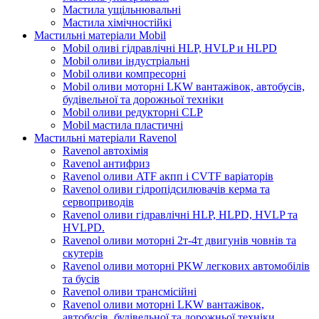
Мастила ущільнювальні
Мастила хімічностійкі
Мастильні матеріали Mobil
Mobil оливі гідравлічні HLP, HVLP и HLPD
Mobil оливи індустріальні
Mobil оливи компресорні
Mobil оливи моторні LKW вантажівок, автобусів,
будівельної та дорожньої техніки
Mobil оливи редукторні CLP
Mobil мастила пластичні
Мастильні матеріали Ravenol
Ravenol автохімія
Ravenol антифриз
Ravenol оливи ATF акпп і CVTF варіаторів
Ravenol оливи гідропідсилювачів керма та
сервоприводів
Ravenol оливи гідравлічні HLP, HLPD, HVLP та
HVLPD.
Ravenol оливи моторні 2т-4т двигунів човнів та
скутерів
Ravenol оливи моторні PKW легкових автомобілів
та бусів
Ravenol оливи трансмісійні
Ravenol оливи моторні LKW вантажівок,
автобусів, будівельної та дорожньої техніки