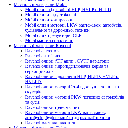
Мастильні матеріали Mobil
Mobil оливі гідравлічні HLP, HVLP и HLPD
Mobil оливи індустріальні
Mobil оливи компресорні
Mobil оливи моторні LKW вантажівок, автобусів,
будівельної та дорожньої техніки
Mobil оливи редукторні CLP
Mobil мастила пластичні
Мастильні матеріали Ravenol
Ravenol автохімія
Ravenol антифриз
Ravenol оливи ATF акпп і CVTF варіаторів
Ravenol оливи гідропідсилювачів керма та
сервоприводів
Ravenol оливи гідравлічні HLP, HLPD, HVLP та
HVLPD.
Ravenol оливи моторні 2т-4т двигунів човнів та
скутерів
Ravenol оливи моторні PKW легкових автомобілів
та бусів
Ravenol оливи трансмісійні
Ravenol оливи моторні LKW вантажівок,
автобусів, будівельної та дорожньої техніки
Ravenol мастила пластичні
Мастильні матеріали Tedex