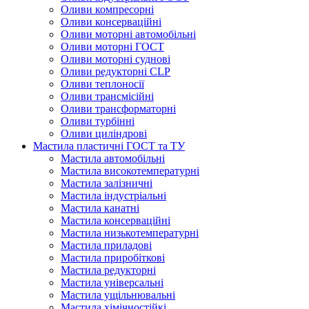
Оливи компресорні
Оливи консерваційні
Оливи моторні автомобільні
Оливи моторні ГОСТ
Оливи моторні суднові
Оливи редукторні CLP
Оливи теплоносії
Оливи трансмісійні
Оливи трансформаторні
Оливи турбінні
Оливи циліндрові
Мастила пластичні ГОСТ та ТУ
Мастила автомобільні
Мастила високотемпературні
Мастила залізничні
Мастила індустріальні
Мастила канатні
Мастила консерваційні
Мастила низькотемпературні
Мастила приладові
Мастила приробіткові
Мастила редукторні
Мастила універсальні
Мастила ущільнювальні
Мастила хімічностійкі