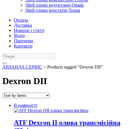
Shell оливи редукторні Omala
Shell оливи верстатні Tonna
Оплата
Доставка
Новини і статті
Відео
Партнери
Контакти
АРЛАНДА СЕРВІС
> Products tagged “Dexron DII”
Dexron DII
В наявності
ATF Dexron ІІ олива трансмісійна