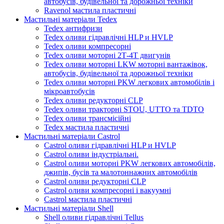
автобусів, будівельної та дорожньої техніки
Ravenol мастила пластичні
Мастильні матеріали Tedex
Tedex антифризи
Tedex оливи гідравлічні HLP и HVLP
Tedex оливи компресорні
Tedex оливи моторні 2Т-4Т двигунів
Tedex оливи моторні LKW моторні вантажівок,
автобусів, будівельної та дорожньої техніки
Tedex оливи моторні PKW легкових автомобілів і
мікроавтобусів
Tedex оливи редукторні CLP
Tedex оливи тракторні STOU, UTTO та TDTO
Tedex оливи трансмісійні
Tedex мастила пластичні
Мастильні матеріали Castrol
Castrol оливи гідравлічні HLP и HVLP
Castrol оливи індустріальні.
Castrol оливи моторні PKW легкових автомобілів,
джипів, бусів та малотоннажних автомобілів
Castrol оливи редукторні CLP
Castrol оливи компресорні і вакуумні
Castrol мастила пластичні
Мастильні матеріали Shell
Shell оливи гідравлічні Tellus