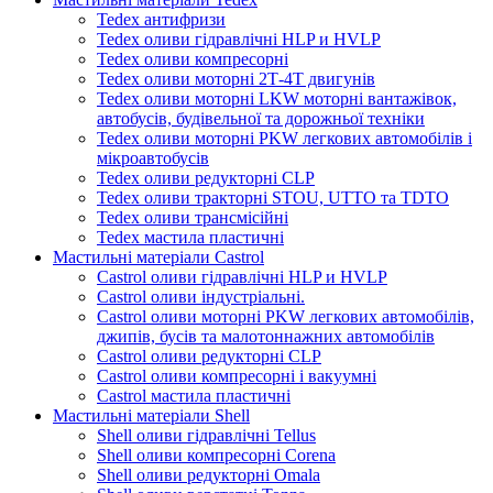
Tedex антифризи
Tedex оливи гідравлічні HLP и HVLP
Tedex оливи компресорні
Tedex оливи моторні 2Т-4Т двигунів
Tedex оливи моторні LKW моторні вантажівок,
автобусів, будівельної та дорожньої техніки
Tedex оливи моторні PKW легкових автомобілів і
мікроавтобусів
Tedex оливи редукторні CLP
Tedex оливи тракторні STOU, UTTO та TDTO
Tedex оливи трансмісійні
Tedex мастила пластичні
Мастильні матеріали Castrol
Castrol оливи гідравлічні HLP и HVLP
Castrol оливи індустріальні.
Castrol оливи моторні PKW легкових автомобілів,
джипів, бусів та малотоннажних автомобілів
Castrol оливи редукторні CLP
Castrol оливи компресорні і вакуумні
Castrol мастила пластичні
Мастильні матеріали Shell
Shell оливи гідравлічні Tellus
Shell оливи компресорні Corena
Shell оливи редукторні Omala