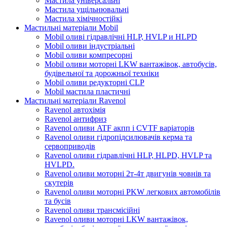
Мастила універсальні
Мастила ущільнювальні
Мастила хімічностійкі
Мастильні матеріали Mobil
Mobil оливі гідравлічні HLP, HVLP и HLPD
Mobil оливи індустріальні
Mobil оливи компресорні
Mobil оливи моторні LKW вантажівок, автобусів,
будівельної та дорожньої техніки
Mobil оливи редукторні CLP
Mobil мастила пластичні
Мастильні матеріали Ravenol
Ravenol автохімія
Ravenol антифриз
Ravenol оливи ATF акпп і CVTF варіаторів
Ravenol оливи гідропідсилювачів керма та
сервоприводів
Ravenol оливи гідравлічні HLP, HLPD, HVLP та
HVLPD.
Ravenol оливи моторні 2т-4т двигунів човнів та
скутерів
Ravenol оливи моторні PKW легкових автомобілів
та бусів
Ravenol оливи трансмісійні
Ravenol оливи моторні LKW вантажівок,