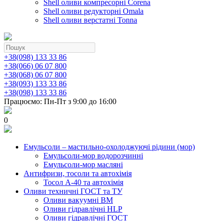
Shell оливи компресорні Corena
Shell оливи редукторні Omala
Shell оливи верстатні Tonna
+38(098) 133 33 86
+38(066) 06 07 800
+38(068) 06 07 800
+38(093) 133 33 86
+38(098) 133 33 86
Працюємо: Пн-Пт з 9:00 до 16:00
0
Емульсоли – мастильно-охолоджуючі рідини (мор)
Емульсоли-мор водорозчинні
Емульсоли-мор масляні
Антифризи, тосоли та автохімія
Тосол А-40 та автохімія
Оливи техничні ГОСТ та ТУ
Оливи вакуумні ВМ
Оливи гідравлічні HLP
Оливи гідравлічні ГОСТ