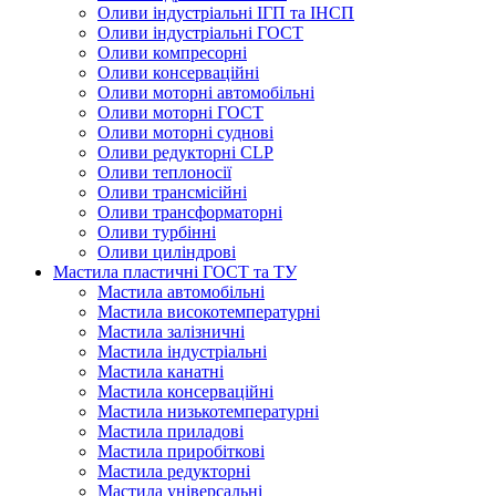
Оливи індустріальні ІГП та ІНСП
Оливи індустріальні ГОСТ
Оливи компресорні
Оливи консерваційні
Оливи моторні автомобільні
Оливи моторні ГОСТ
Оливи моторні суднові
Оливи редукторні CLP
Оливи теплоносії
Оливи трансмісійні
Оливи трансформаторні
Оливи турбінні
Оливи циліндрові
Мастила пластичні ГОСТ та ТУ
Мастила автомобільні
Мастила високотемпературні
Мастила залізничні
Мастила індустріальні
Мастила канатні
Мастила консерваційні
Мастила низькотемпературні
Мастила приладові
Мастила приробіткові
Мастила редукторні
Мастила універсальні