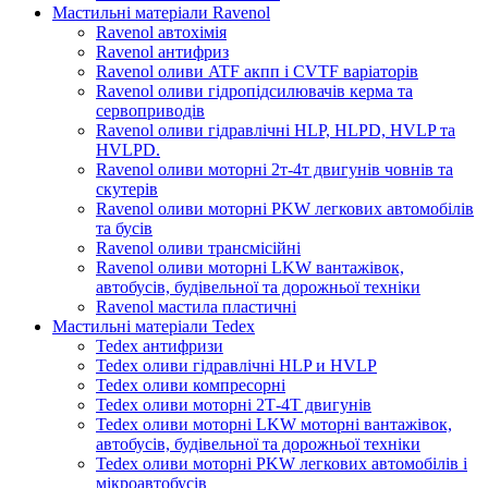
Мастильні матеріали Ravenol
Ravenol автохімія
Ravenol антифриз
Ravenol оливи ATF акпп і CVTF варіаторів
Ravenol оливи гідропідсилювачів керма та
сервоприводів
Ravenol оливи гідравлічні HLP, HLPD, HVLP та
HVLPD.
Ravenol оливи моторні 2т-4т двигунів човнів та
скутерів
Ravenol оливи моторні PKW легкових автомобілів
та бусів
Ravenol оливи трансмісійні
Ravenol оливи моторні LKW вантажівок,
автобусів, будівельної та дорожньої техніки
Ravenol мастила пластичні
Мастильні матеріали Tedex
Tedex антифризи
Tedex оливи гідравлічні HLP и HVLP
Tedex оливи компресорні
Tedex оливи моторні 2Т-4Т двигунів
Tedex оливи моторні LKW моторні вантажівок,
автобусів, будівельної та дорожньої техніки
Tedex оливи моторні PKW легкових автомобілів і
мікроавтобусів