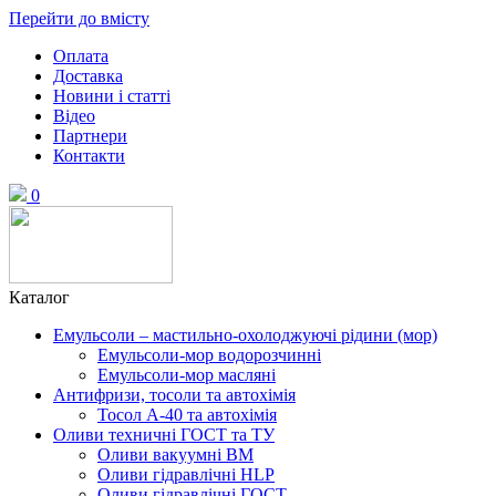
Перейти до вмісту
Оплата
Доставка
Новини і статті
Відео
Партнери
Контакти
0
Каталог
Емульсоли – мастильно-охолоджуючі рідини (мор)
Емульсоли-мор водорозчинні
Емульсоли-мор масляні
Антифризи, тосоли та автохімія
Тосол А-40 та автохімія
Оливи техничні ГОСТ та ТУ
Оливи вакуумні ВМ
Оливи гідравлічні HLP
Оливи гідравлічні ГОСТ