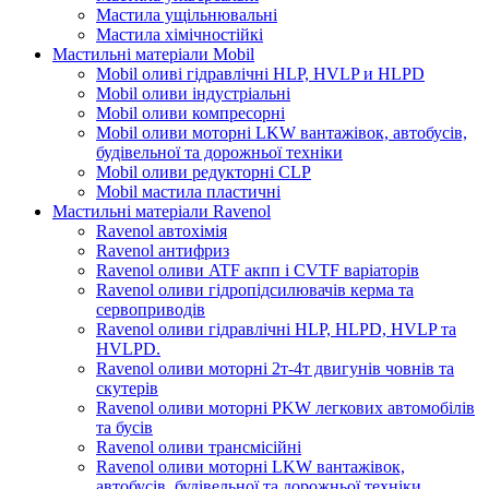
Мастила ущільнювальні
Мастила хімічностійкі
Мастильні матеріали Mobil
Mobil оливі гідравлічні HLP, HVLP и HLPD
Mobil оливи індустріальні
Mobil оливи компресорні
Mobil оливи моторні LKW вантажівок, автобусів,
будівельної та дорожньої техніки
Mobil оливи редукторні CLP
Mobil мастила пластичні
Мастильні матеріали Ravenol
Ravenol автохімія
Ravenol антифриз
Ravenol оливи ATF акпп і CVTF варіаторів
Ravenol оливи гідропідсилювачів керма та
сервоприводів
Ravenol оливи гідравлічні HLP, HLPD, HVLP та
HVLPD.
Ravenol оливи моторні 2т-4т двигунів човнів та
скутерів
Ravenol оливи моторні PKW легкових автомобілів
та бусів
Ravenol оливи трансмісійні
Ravenol оливи моторні LKW вантажівок,
автобусів, будівельної та дорожньої техніки