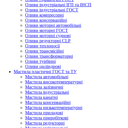
Оливи індустріальні ІГП та ІНСП
Оливи індустріальні ГОСТ
Оливи компресорні
Оливи консерваційні
Оливи моторні автомобільні
Оливи моторні ГОСТ
Оливи моторні суднові
Оливи редукторні CLP
Оливи теплоносії
Оливи трансмісійні
Оливи трансформаторні
Оливи турбінні
Оливи циліндрові
Мастила пластичні ГОСТ та ТУ
Мастила автомобільні
Мастила високотемпературні
Мастила залізничні
Мастила індустріальні
Мастила канатні
Мастила консерваційні
Мастила низькотемпературні
Мастила приладові
Мастила приробіткові
Мастила редукторні