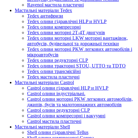
Ravenol мастила пластичні
Мастильні матеріали Tedex
Tedex антифризи
Tedex оливи гідравлічні HLP и HVLP
Tedex оливи компресорні
Tedex оливи моторні 2Т-4Т двигунів
Tedex оливи моторні LKW моторні вантажівок,
автобусів, будівельної та дорожньої техніки
Tedex оливи моторні PKW легкових автомобілів і
мікроавтобусів
Tedex оливи редукторні CLP
Tedex оливи тракторні STOU, UTTO та TDTO
Tedex оливи трансмісійні
Tedex мастила пластичні
Мастильні матеріали Castrol
Castrol оливи гідравлічні HLP и HVLP
Castrol оливи індустріальні.
Castrol оливи моторні PKW легкових автомобілів,
джипів, бусів та малотоннажних автомобілів
Castrol оливи редукторні CLP
Castrol оливи компресорні і вакуумні
Castrol мастила пластичні
Мастильні матеріали Shell
Shell оливи гідравлічні Tellus
Shell оливи компресорні Corena