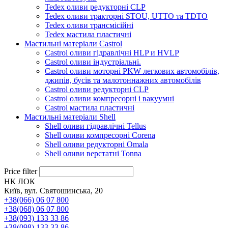
Tedex оливи редукторні CLP
Tedex оливи тракторні STOU, UTTO та TDTO
Tedex оливи трансмісійні
Tedex мастила пластичні
Мастильні матеріали Castrol
Castrol оливи гідравлічні HLP и HVLP
Castrol оливи індустріальні.
Castrol оливи моторні PKW легкових автомобілів,
джипів, бусів та малотоннажних автомобілів
Castrol оливи редукторні CLP
Castrol оливи компресорні і вакуумні
Castrol мастила пластичні
Мастильні матеріали Shell
Shell оливи гідравлічні Tellus
Shell оливи компресорні Corena
Shell оливи редукторні Omala
Shell оливи верстатні Tonna
Price filter
НК ЛОК
Київ, вул. Святошинська, 20
+38(066) 06 07 800
+38(068) 06 07 800
+38(093) 133 33 86
+38(098) 133 33 86