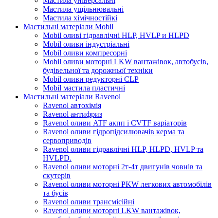
Мастила універсальні
Мастила ущільнювальні
Мастила хімічностійкі
Мастильні матеріали Mobil
Mobil оливі гідравлічні HLP, HVLP и HLPD
Mobil оливи індустріальні
Mobil оливи компресорні
Mobil оливи моторні LKW вантажівок, автобусів,
будівельної та дорожньої техніки
Mobil оливи редукторні CLP
Mobil мастила пластичні
Мастильні матеріали Ravenol
Ravenol автохімія
Ravenol антифриз
Ravenol оливи ATF акпп і CVTF варіаторів
Ravenol оливи гідропідсилювачів керма та
сервоприводів
Ravenol оливи гідравлічні HLP, HLPD, HVLP та
HVLPD.
Ravenol оливи моторні 2т-4т двигунів човнів та
скутерів
Ravenol оливи моторні PKW легкових автомобілів
та бусів
Ravenol оливи трансмісійні
Ravenol оливи моторні LKW вантажівок,