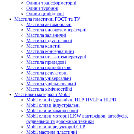
Оливи трансформаторні
Оливи турбінні
Оливи циліндрові
Мастила пластичні ГОСТ та ТУ
Мастила автомобільні
Мастила високотемпературні
Мастила залізничні
Мастила індустріальні
Мастила канатні
Мастила консерваційні
Мастила низькотемпературні
Мастила приладові
Мастила приробіткові
Мастила редукторні
Мастила універсальні
Мастила ущільнювальні
Мастила хімічностійкі
Мастильні матеріали Mobil
Mobil оливі гідравлічні HLP, HVLP и HLPD
Mobil оливи індустріальні
Mobil оливи компресорні
Mobil оливи моторні LKW вантажівок, автобусів,
будівельної та дорожньої техніки
Mobil оливи редукторні CLP
Mobil мастила пластичні