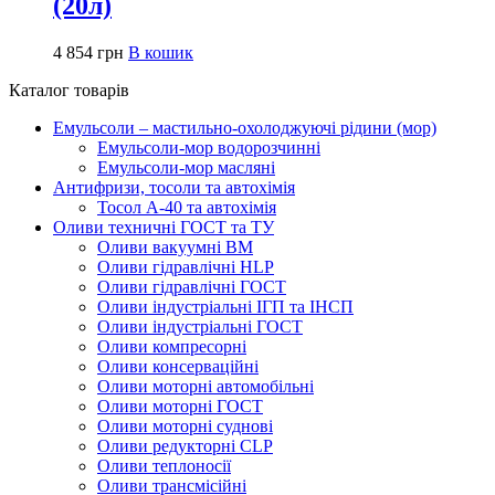
(20л)
4 854
грн
В кошик
Каталог товарів
Емульсоли – мастильно-охолоджуючі рідини (мор)
Емульсоли-мор водорозчинні
Емульсоли-мор масляні
Антифризи, тосоли та автохімія
Тосол А-40 та автохімія
Оливи техничні ГОСТ та ТУ
Оливи вакуумні ВМ
Оливи гідравлічні HLP
Оливи гідравлічні ГОСТ
Оливи індустріальні ІГП та ІНСП
Оливи індустріальні ГОСТ
Оливи компресорні
Оливи консерваційні
Оливи моторні автомобільні
Оливи моторні ГОСТ
Оливи моторні суднові
Оливи редукторні CLP
Оливи теплоносії
Оливи трансмісійні