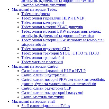
автобусів, будівельної та дорожньої техніки
Ravenol мастила пластичні
Мастильні матеріали Tedex
Tedex антифризи
Tedex оливи гідравлічні HLP и HVLP
Tedex оливи компресорні
Tedex оливи моторні 2Т-4Т двигунів
Tedex оливи моторні LKW моторні вантажівок,
автобусів, будівельної та дорожньої техніки
Tedex оливи моторні PKW легкових автомобілів і
мікроавтобусів
Tedex оливи редукторні CLP
Tedex оливи тракторні STOU, UTTO та TDTO
Tedex оливи трансмісійні
Tedex мастила пластичні
Мастильні матеріали Castrol
Castrol оливи гідравлічні HLP и HVLP
Castrol оливи індустріальні.
Castrol оливи моторні PKW легкових автомобілів,
джипів, бусів та малотоннажних автомобілів
Castrol оливи редукторні CLP
Castrol оливи компресорні і вакуумні
Castrol мастила пластичні
Мастильні матеріали Shell
Shell оливи гідравлічні Tellus