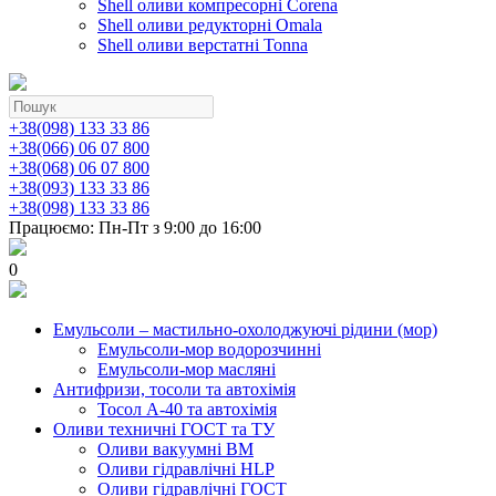
Shell оливи компресорні Corena
Shell оливи редукторні Omala
Shell оливи верстатні Tonna
+38(098) 133 33 86
+38(066) 06 07 800
+38(068) 06 07 800
+38(093) 133 33 86
+38(098) 133 33 86
Працюємо: Пн-Пт з 9:00 до 16:00
0
Емульсоли – мастильно-охолоджуючі рідини (мор)
Емульсоли-мор водорозчинні
Емульсоли-мор масляні
Антифризи, тосоли та автохімія
Тосол А-40 та автохімія
Оливи техничні ГОСТ та ТУ
Оливи вакуумні ВМ
Оливи гідравлічні HLP
Оливи гідравлічні ГОСТ