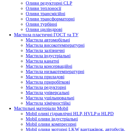
Оливи редукторні CLP
Оливи теплоносії
Оливи трансмісійні
Оливи трансформаторні
Оливи турбінні
Оливи циліндрові
Мастила пластичні ГОСТ та ТУ
Мастила автомобільні
Мастила високотемпературні
Мастила залізничні
Мастила індустріальні
Мастила канатні
Мастила консерваційні
Мастила низькотемпературні
Мастила приладові
Мастила приробіткові
Мастила редукторні
Мастила універсальні
Мастила ущільнювальні
Мастила хімічностійкі
Мастильні матеріали Mobil
Mobil оливі гідравлічні HLP, HVLP и HLPD
Mobil оливи індустріальні
Mobil оливи компресорні
Mobil оливи моторні LKW вантажівок, автобусів,