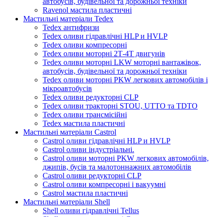
автобусів, будівельної та дорожньої техніки
Ravenol мастила пластичні
Мастильні матеріали Tedex
Tedex антифризи
Tedex оливи гідравлічні HLP и HVLP
Tedex оливи компресорні
Tedex оливи моторні 2Т-4Т двигунів
Tedex оливи моторні LKW моторні вантажівок,
автобусів, будівельної та дорожньої техніки
Tedex оливи моторні PKW легкових автомобілів і
мікроавтобусів
Tedex оливи редукторні CLP
Tedex оливи тракторні STOU, UTTO та TDTO
Tedex оливи трансмісійні
Tedex мастила пластичні
Мастильні матеріали Castrol
Castrol оливи гідравлічні HLP и HVLP
Castrol оливи індустріальні.
Castrol оливи моторні PKW легкових автомобілів,
джипів, бусів та малотоннажних автомобілів
Castrol оливи редукторні CLP
Castrol оливи компресорні і вакуумні
Castrol мастила пластичні
Мастильні матеріали Shell
Shell оливи гідравлічні Tellus