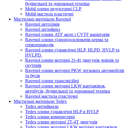
будівельної та дорожньої техніки
Mobil оливи редукторні CLP
Mobil мастила пластичні
Мастильні матеріали Ravenol
Ravenol автохімія
Ravenol антифриз
Ravenol оливи ATF акпп і CVTF варіаторів
Ravenol оливи гідропідсилювачів керма та
сервоприводів
Ravenol оливи гідравлічні HLP, HLPD, HVLP та
HVLPD.
Ravenol оливи моторні 2т-4т двигунів човнів та
скутерів
Ravenol оливи моторні PKW легкових автомобілів
та бусів
Ravenol оливи трансмісійні
Ravenol оливи моторні LKW вантажівок,
автобусів, будівельної та дорожньої техніки
Ravenol мастила пластичні
Мастильні матеріали Tedex
Tedex антифризи
Tedex оливи гідравлічні HLP и HVLP
Tedex оливи компресорні
Tedex оливи моторні 2Т-4Т двигунів
Tedex оливи моторні LKW моторні вантажівок,