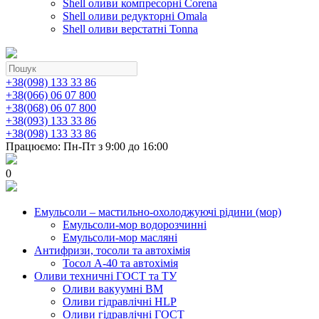
Shell оливи компресорні Corena
Shell оливи редукторні Omala
Shell оливи верстатні Tonna
+38(098) 133 33 86
+38(066) 06 07 800
+38(068) 06 07 800
+38(093) 133 33 86
+38(098) 133 33 86
Працюємо: Пн-Пт з 9:00 до 16:00
0
Емульсоли – мастильно-охолоджуючі рідини (мор)
Емульсоли-мор водорозчинні
Емульсоли-мор масляні
Антифризи, тосоли та автохімія
Тосол А-40 та автохімія
Оливи техничні ГОСТ та ТУ
Оливи вакуумні ВМ
Оливи гідравлічні HLP
Оливи гідравлічні ГОСТ