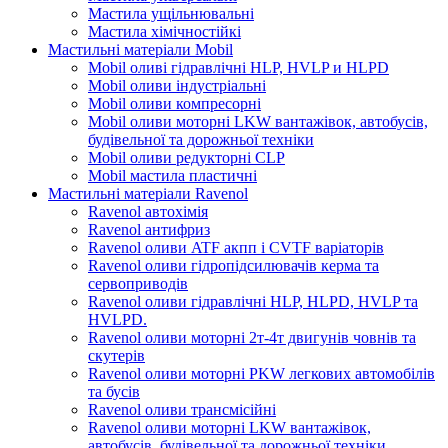
Мастила ущільнювальні
Мастила хімічностійкі
Мастильні матеріали Mobil
Mobil оливі гідравлічні HLP, HVLP и HLPD
Mobil оливи індустріальні
Mobil оливи компресорні
Mobil оливи моторні LKW вантажівок, автобусів,
будівельної та дорожньої техніки
Mobil оливи редукторні CLP
Mobil мастила пластичні
Мастильні матеріали Ravenol
Ravenol автохімія
Ravenol антифриз
Ravenol оливи ATF акпп і CVTF варіаторів
Ravenol оливи гідропідсилювачів керма та
сервоприводів
Ravenol оливи гідравлічні HLP, HLPD, HVLP та
HVLPD.
Ravenol оливи моторні 2т-4т двигунів човнів та
скутерів
Ravenol оливи моторні PKW легкових автомобілів
та бусів
Ravenol оливи трансмісійні
Ravenol оливи моторні LKW вантажівок,
автобусів, будівельної та дорожньої техніки