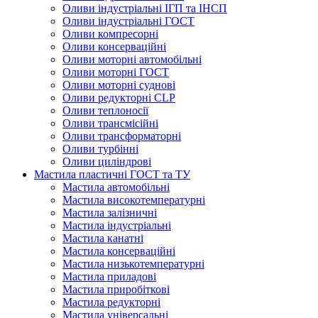
Оливи індустріальні ІГП та ІНСП
Оливи індустріальні ГОСТ
Оливи компресорні
Оливи консерваційні
Оливи моторні автомобільні
Оливи моторні ГОСТ
Оливи моторні суднові
Оливи редукторні CLP
Оливи теплоносії
Оливи трансмісійні
Оливи трансформаторні
Оливи турбінні
Оливи циліндрові
Мастила пластичні ГОСТ та ТУ
Мастила автомобільні
Мастила високотемпературні
Мастила залізничні
Мастила індустріальні
Мастила канатні
Мастила консерваційні
Мастила низькотемпературні
Мастила приладові
Мастила приробіткові
Мастила редукторні
Мастила універсальні