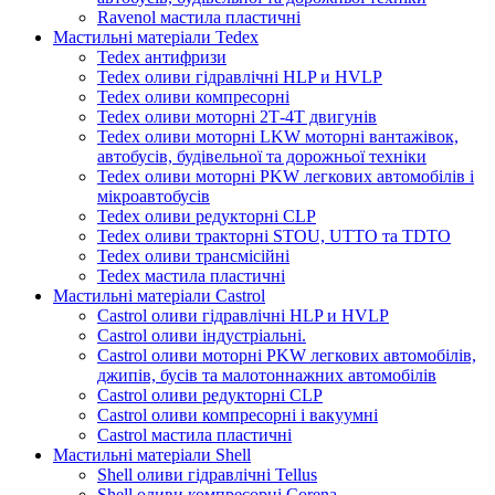
Ravenol мастила пластичні
Мастильні матеріали Tedex
Tedex антифризи
Tedex оливи гідравлічні HLP и HVLP
Tedex оливи компресорні
Tedex оливи моторні 2Т-4Т двигунів
Tedex оливи моторні LKW моторні вантажівок,
автобусів, будівельної та дорожньої техніки
Tedex оливи моторні PKW легкових автомобілів і
мікроавтобусів
Tedex оливи редукторні CLP
Tedex оливи тракторні STOU, UTTO та TDTO
Tedex оливи трансмісійні
Tedex мастила пластичні
Мастильні матеріали Castrol
Castrol оливи гідравлічні HLP и HVLP
Castrol оливи індустріальні.
Castrol оливи моторні PKW легкових автомобілів,
джипів, бусів та малотоннажних автомобілів
Castrol оливи редукторні CLP
Castrol оливи компресорні і вакуумні
Castrol мастила пластичні
Мастильні матеріали Shell
Shell оливи гідравлічні Tellus
Shell оливи компресорні Corena