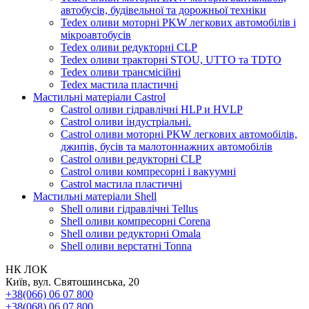
автобусів, будівельної та дорожньої техніки
Tedex оливи моторні PKW легкових автомобілів і
мікроавтобусів
Tedex оливи редукторні CLP
Tedex оливи тракторні STOU, UTTO та TDTO
Tedex оливи трансмісійні
Tedex мастила пластичні
Мастильні матеріали Castrol
Castrol оливи гідравлічні HLP и HVLP
Castrol оливи індустріальні.
Castrol оливи моторні PKW легкових автомобілів,
джипів, бусів та малотоннажних автомобілів
Castrol оливи редукторні CLP
Castrol оливи компресорні і вакуумні
Castrol мастила пластичні
Мастильні матеріали Shell
Shell оливи гідравлічні Tellus
Shell оливи компресорні Corena
Shell оливи редукторні Omala
Shell оливи верстатні Tonna
НК ЛОК
Київ, вул. Святошинська, 20
+38(066) 06 07 800
+38(068) 06 07 800