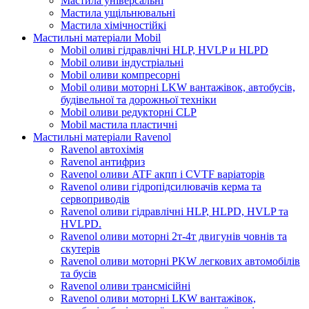
Мастила універсальні
Мастила ущільнювальні
Мастила хімічностійкі
Мастильні матеріали Mobil
Mobil оливі гідравлічні HLP, HVLP и HLPD
Mobil оливи індустріальні
Mobil оливи компресорні
Mobil оливи моторні LKW вантажівок, автобусів,
будівельної та дорожньої техніки
Mobil оливи редукторні CLP
Mobil мастила пластичні
Мастильні матеріали Ravenol
Ravenol автохімія
Ravenol антифриз
Ravenol оливи ATF акпп і CVTF варіаторів
Ravenol оливи гідропідсилювачів керма та
сервоприводів
Ravenol оливи гідравлічні HLP, HLPD, HVLP та
HVLPD.
Ravenol оливи моторні 2т-4т двигунів човнів та
скутерів
Ravenol оливи моторні PKW легкових автомобілів
та бусів
Ravenol оливи трансмісійні
Ravenol оливи моторні LKW вантажівок,