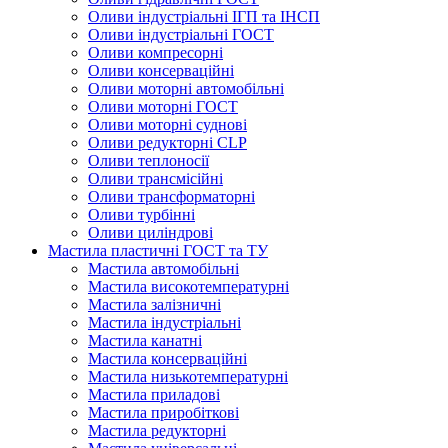
Оливи індустріальні ІГП та ІНСП
Оливи індустріальні ГОСТ
Оливи компресорні
Оливи консерваційні
Оливи моторні автомобільні
Оливи моторні ГОСТ
Оливи моторні суднові
Оливи редукторні CLP
Оливи теплоносії
Оливи трансмісійні
Оливи трансформаторні
Оливи турбінні
Оливи циліндрові
Мастила пластичні ГОСТ та ТУ
Мастила автомобільні
Мастила високотемпературні
Мастила залізничні
Мастила індустріальні
Мастила канатні
Мастила консерваційні
Мастила низькотемпературні
Мастила приладові
Мастила приробіткові
Мастила редукторні