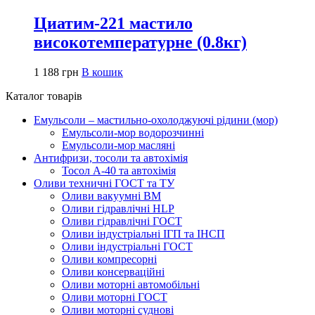
Циатим-221 мастило
високотемпературне (0.8кг)
1 188
грн
В кошик
Каталог товарів
Емульсоли – мастильно-охолоджуючі рідини (мор)
Емульсоли-мор водорозчинні
Емульсоли-мор масляні
Антифризи, тосоли та автохімія
Тосол А-40 та автохімія
Оливи техничні ГОСТ та ТУ
Оливи вакуумні ВМ
Оливи гідравлічні HLP
Оливи гідравлічні ГОСТ
Оливи індустріальні ІГП та ІНСП
Оливи індустріальні ГОСТ
Оливи компресорні
Оливи консерваційні
Оливи моторні автомобільні
Оливи моторні ГОСТ
Оливи моторні суднові