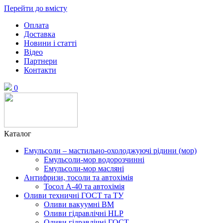
Перейти до вмісту
Оплата
Доставка
Новини і статті
Відео
Партнери
Контакти
0
Каталог
Емульсоли – мастильно-охолоджуючі рідини (мор)
Емульсоли-мор водорозчинні
Емульсоли-мор масляні
Антифризи, тосоли та автохімія
Тосол А-40 та автохімія
Оливи техничні ГОСТ та ТУ
Оливи вакуумні ВМ
Оливи гідравлічні HLP
Оливи гідравлічні ГОСТ