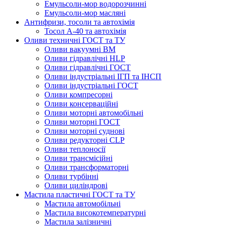
Емульсоли-мор водорозчинні
Емульсоли-мор масляні
Антифризи, тосоли та автохімія
Тосол А-40 та автохімія
Оливи техничні ГОСТ та ТУ
Оливи вакуумні ВМ
Оливи гідравлічні HLP
Оливи гідравлічні ГОСТ
Оливи індустріальні ІГП та ІНСП
Оливи індустріальні ГОСТ
Оливи компресорні
Оливи консерваційні
Оливи моторні автомобільні
Оливи моторні ГОСТ
Оливи моторні суднові
Оливи редукторні CLP
Оливи теплоносії
Оливи трансмісійні
Оливи трансформаторні
Оливи турбінні
Оливи циліндрові
Мастила пластичні ГОСТ та ТУ
Мастила автомобільні
Мастила високотемпературні
Мастила залізничні