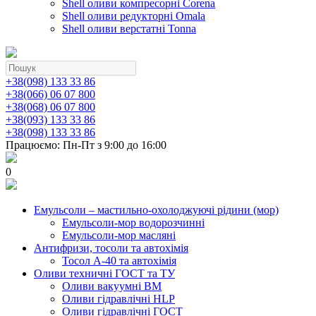
Shell оливи компресорні Corena
Shell оливи редукторні Omala
Shell оливи верстатні Tonna
+38(098) 133 33 86
+38(066) 06 07 800
+38(068) 06 07 800
+38(093) 133 33 86
+38(098) 133 33 86
Працюємо: Пн-Пт з 9:00 до 16:00
0
Емульсоли – мастильно-охолоджуючі рідини (мор)
Емульсоли-мор водорозчинні
Емульсоли-мор масляні
Антифризи, тосоли та автохімія
Тосол А-40 та автохімія
Оливи техничні ГОСТ та ТУ
Оливи вакуумні ВМ
Оливи гідравлічні HLP
Оливи гідравлічні ГОСТ