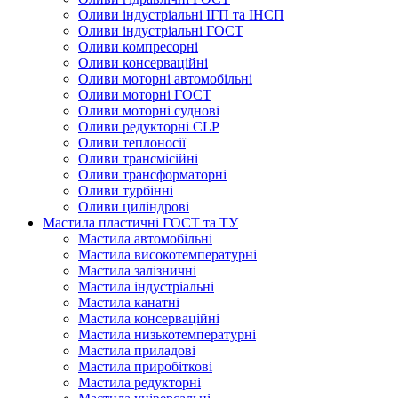
Оливи індустріальні ІГП та ІНСП
Оливи індустріальні ГОСТ
Оливи компресорні
Оливи консерваційні
Оливи моторні автомобільні
Оливи моторні ГОСТ
Оливи моторні суднові
Оливи редукторні CLP
Оливи теплоносії
Оливи трансмісійні
Оливи трансформаторні
Оливи турбінні
Оливи циліндрові
Мастила пластичні ГОСТ та ТУ
Мастила автомобільні
Мастила високотемпературні
Мастила залізничні
Мастила індустріальні
Мастила канатні
Мастила консерваційні
Мастила низькотемпературні
Мастила приладові
Мастила приробіткові
Мастила редукторні