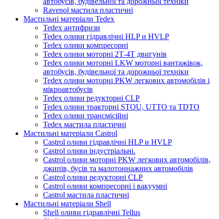
автобусів, будівельної та дорожньої техніки
Ravenol мастила пластичні
Мастильні матеріали Tedex
Tedex антифризи
Tedex оливи гідравлічні HLP и HVLP
Tedex оливи компресорні
Tedex оливи моторні 2Т-4Т двигунів
Tedex оливи моторні LKW моторні вантажівок,
автобусів, будівельної та дорожньої техніки
Tedex оливи моторні PKW легкових автомобілів і
мікроавтобусів
Tedex оливи редукторні CLP
Tedex оливи тракторні STOU, UTTO та TDTO
Tedex оливи трансмісійні
Tedex мастила пластичні
Мастильні матеріали Castrol
Castrol оливи гідравлічні HLP и HVLP
Castrol оливи індустріальні.
Castrol оливи моторні PKW легкових автомобілів,
джипів, бусів та малотоннажних автомобілів
Castrol оливи редукторні CLP
Castrol оливи компресорні і вакуумні
Castrol мастила пластичні
Мастильні матеріали Shell
Shell оливи гідравлічні Tellus