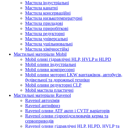
Мастила індустріальні
Мастила канатні
Мастила консерваційні
Мастила низькотемпературні
Мастила приладові
Мастила приробіткові
Мастила редукторні
Мастила універсальні
Мастила ущільнювальні
Мастила хімічностійкі
Мастильні матеріали Mobil
Mobil оливі гідравлічні HLP, HVLP и HLPD
Mobil оливи індустріальні
Mobil оливи компресорні
Mobil оливи моторні LKW вантажівок, автобусів,
будівельної та дорожньої техніки
Mobil оливи редукторні CLP
Mobil мастила пластичні
Мастильні матеріали Ravenol
Ravenol автохімія
Ravenol антифриз
Ravenol оливи ATF акпп і CVTF варіаторів
Ravenol оливи гідропідсилювачів керма та
сервоприводів
Ravenol оливи гідравлічні HLP, HLPD, HVLP та