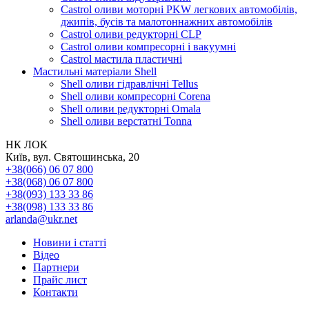
Castrol оливи моторні PKW легкових автомобілів,
джипів, бусів та малотоннажних автомобілів
Castrol оливи редукторні CLP
Castrol оливи компресорні і вакуумні
Castrol мастила пластичні
Мастильні матеріали Shell
Shell оливи гідравлічні Tellus
Shell оливи компресорні Corena
Shell оливи редукторні Omala
Shell оливи верстатні Tonna
НК ЛОК
Київ, вул. Святошинська, 20
+38(066) 06 07 800
+38(068) 06 07 800
+38(093) 133 33 86
+38(098) 133 33 86
arlanda@ukr.net
Новини і статті
Відео
Партнери
Прайс лист
Контакти