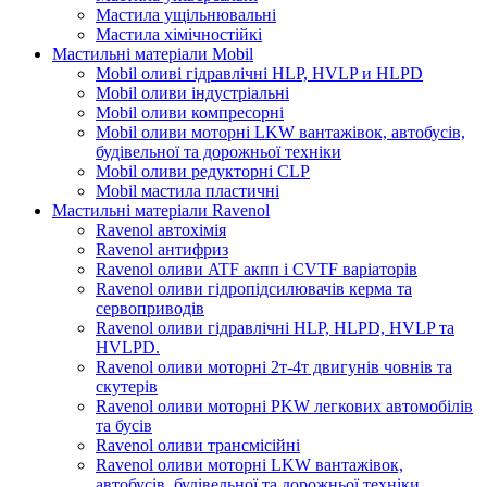
Мастила ущільнювальні
Мастила хімічностійкі
Мастильні матеріали Mobil
Mobil оливі гідравлічні HLP, HVLP и HLPD
Mobil оливи індустріальні
Mobil оливи компресорні
Mobil оливи моторні LKW вантажівок, автобусів,
будівельної та дорожньої техніки
Mobil оливи редукторні CLP
Mobil мастила пластичні
Мастильні матеріали Ravenol
Ravenol автохімія
Ravenol антифриз
Ravenol оливи ATF акпп і CVTF варіаторів
Ravenol оливи гідропідсилювачів керма та
сервоприводів
Ravenol оливи гідравлічні HLP, HLPD, HVLP та
HVLPD.
Ravenol оливи моторні 2т-4т двигунів човнів та
скутерів
Ravenol оливи моторні PKW легкових автомобілів
та бусів
Ravenol оливи трансмісійні
Ravenol оливи моторні LKW вантажівок,
автобусів, будівельної та дорожньої техніки