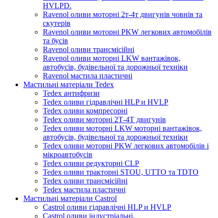
HVLPD.
Ravenol оливи моторні 2т-4т двигунів човнів та
скутерів
Ravenol оливи моторні PKW легкових автомобілів
та бусів
Ravenol оливи трансмісійні
Ravenol оливи моторні LKW вантажівок,
автобусів, будівельної та дорожньої техніки
Ravenol мастила пластичні
Мастильні матеріали Tedex
Tedex антифризи
Tedex оливи гідравлічні HLP и HVLP
Tedex оливи компресорні
Tedex оливи моторні 2Т-4Т двигунів
Tedex оливи моторні LKW моторні вантажівок,
автобусів, будівельної та дорожньої техніки
Tedex оливи моторні PKW легкових автомобілів і
мікроавтобусів
Tedex оливи редукторні CLP
Tedex оливи тракторні STOU, UTTO та TDTO
Tedex оливи трансмісійні
Tedex мастила пластичні
Мастильні матеріали Castrol
Castrol оливи гідравлічні HLP и HVLP
Castrol оливи індустріальні.