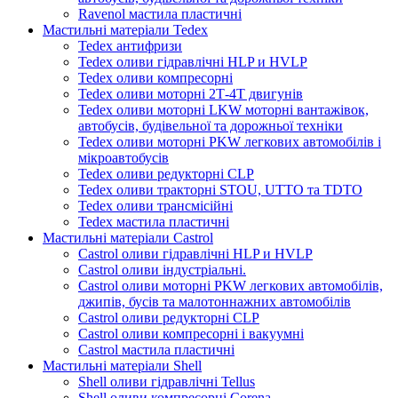
Ravenol мастила пластичні
Мастильні матеріали Tedex
Tedex антифризи
Tedex оливи гідравлічні HLP и HVLP
Tedex оливи компресорні
Tedex оливи моторні 2Т-4Т двигунів
Tedex оливи моторні LKW моторні вантажівок,
автобусів, будівельної та дорожньої техніки
Tedex оливи моторні PKW легкових автомобілів і
мікроавтобусів
Tedex оливи редукторні CLP
Tedex оливи тракторні STOU, UTTO та TDTO
Tedex оливи трансмісійні
Tedex мастила пластичні
Мастильні матеріали Castrol
Castrol оливи гідравлічні HLP и HVLP
Castrol оливи індустріальні.
Castrol оливи моторні PKW легкових автомобілів,
джипів, бусів та малотоннажних автомобілів
Castrol оливи редукторні CLP
Castrol оливи компресорні і вакуумні
Castrol мастила пластичні
Мастильні матеріали Shell
Shell оливи гідравлічні Tellus
Shell оливи компресорні Corena