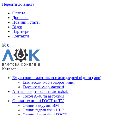
Перейти до вмісту
Оплата
Доставка
Новини і статті
Відео
Партнери
Контакти
0
Каталог
Емульсоли – мастильно-охолоджуючі рідини (мор)
Емульсоли-мор водорозчинні
Емульсоли-мор масляні
Антифризи, тосоли та автохімія
Тосол А-40 та автохімія
Оливи техничні ГОСТ та ТУ
Оливи вакуумні ВМ
Оливи гідравлічні HLP
Оливи гідравлічні ГОСТ