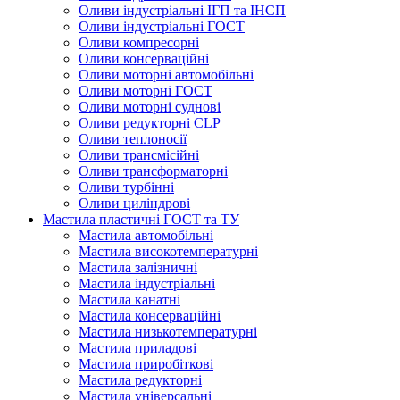
Оливи індустріальні ІГП та ІНСП
Оливи індустріальні ГОСТ
Оливи компресорні
Оливи консерваційні
Оливи моторні автомобільні
Оливи моторні ГОСТ
Оливи моторні суднові
Оливи редукторні CLP
Оливи теплоносії
Оливи трансмісійні
Оливи трансформаторні
Оливи турбінні
Оливи циліндрові
Мастила пластичні ГОСТ та ТУ
Мастила автомобільні
Мастила високотемпературні
Мастила залізничні
Мастила індустріальні
Мастила канатні
Мастила консерваційні
Мастила низькотемпературні
Мастила приладові
Мастила приробіткові
Мастила редукторні
Мастила універсальні