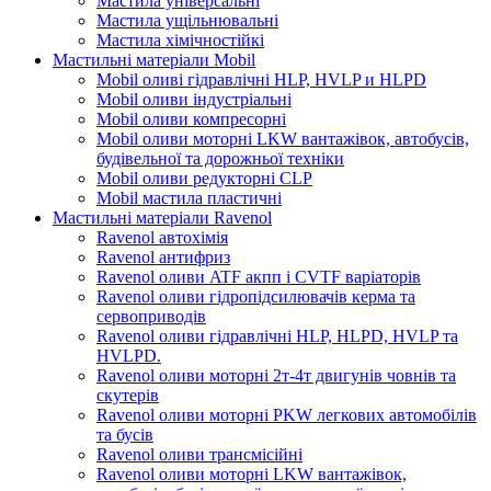
Мастила універсальні
Мастила ущільнювальні
Мастила хімічностійкі
Мастильні матеріали Mobil
Mobil оливі гідравлічні HLP, HVLP и HLPD
Mobil оливи індустріальні
Mobil оливи компресорні
Mobil оливи моторні LKW вантажівок, автобусів,
будівельної та дорожньої техніки
Mobil оливи редукторні CLP
Mobil мастила пластичні
Мастильні матеріали Ravenol
Ravenol автохімія
Ravenol антифриз
Ravenol оливи ATF акпп і CVTF варіаторів
Ravenol оливи гідропідсилювачів керма та
сервоприводів
Ravenol оливи гідравлічні HLP, HLPD, HVLP та
HVLPD.
Ravenol оливи моторні 2т-4т двигунів човнів та
скутерів
Ravenol оливи моторні PKW легкових автомобілів
та бусів
Ravenol оливи трансмісійні
Ravenol оливи моторні LKW вантажівок,