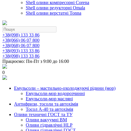
Shell оливи компресорні Corena
Shell оливи редукторні Omala
Shell оливи верстатні Tonna
+38(098) 133 33 86
+38(066) 06 07 800
+38(068) 06 07 800
+38(093) 133 33 86
+38(098) 133 33 86
Працюємо: Пн-Пт з 9:00 до 16:00
0
Емульсоли – мастильно-охолоджуючі рідини (мор)
Емульсоли-мор водорозчинні
Емульсоли-мор масляні
Антифризи, тосоли та автохімія
Тосол А-40 та автохімія
Оливи техничні ГОСТ та ТУ
Оливи вакуумні ВМ
Оливи гідравлічні HLP
Оливи гідравлічні ГОСТ