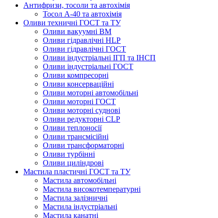
Антифризи, тосоли та автохімія
Тосол А-40 та автохімія
Оливи техничні ГОСТ та ТУ
Оливи вакуумні ВМ
Оливи гідравлічні HLP
Оливи гідравлічні ГОСТ
Оливи індустріальні ІГП та ІНСП
Оливи індустріальні ГОСТ
Оливи компресорні
Оливи консерваційні
Оливи моторні автомобільні
Оливи моторні ГОСТ
Оливи моторні суднові
Оливи редукторні CLP
Оливи теплоносії
Оливи трансмісійні
Оливи трансформаторні
Оливи турбінні
Оливи циліндрові
Мастила пластичні ГОСТ та ТУ
Мастила автомобільні
Мастила високотемпературні
Мастила залізничні
Мастила індустріальні
Мастила канатні