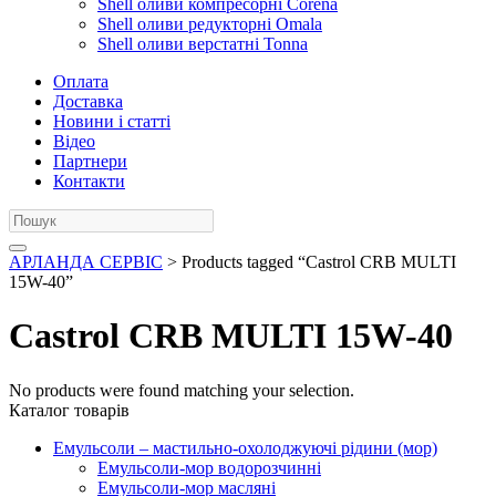
Shell оливи компресорні Corena
Shell оливи редукторні Omala
Shell оливи верстатні Tonna
Оплата
Доставка
Новини і статті
Відео
Партнери
Контакти
АРЛАНДА СЕРВІС
> Products tagged “Castrol CRB MULTI
15W-40”
Castrol CRB MULTI 15W-40
No products were found matching your selection.
Каталог товарів
Емульсоли – мастильно-охолоджуючі рідини (мор)
Емульсоли-мор водорозчинні
Емульсоли-мор масляні