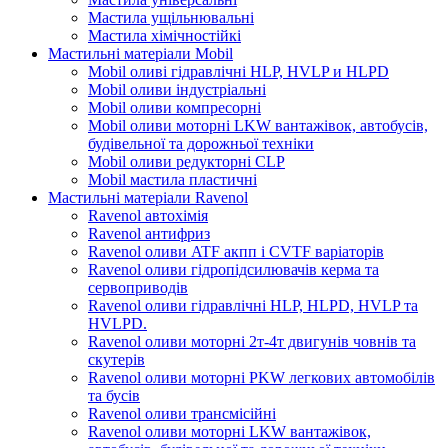
Мастила ущільнювальні
Мастила хімічностійкі
Мастильні матеріали Mobil
Mobil оливі гідравлічні HLP, HVLP и HLPD
Mobil оливи індустріальні
Mobil оливи компресорні
Mobil оливи моторні LKW вантажівок, автобусів,
будівельної та дорожньої техніки
Mobil оливи редукторні CLP
Mobil мастила пластичні
Мастильні матеріали Ravenol
Ravenol автохімія
Ravenol антифриз
Ravenol оливи ATF акпп і CVTF варіаторів
Ravenol оливи гідропідсилювачів керма та
сервоприводів
Ravenol оливи гідравлічні HLP, HLPD, HVLP та
HVLPD.
Ravenol оливи моторні 2т-4т двигунів човнів та
скутерів
Ravenol оливи моторні PKW легкових автомобілів
та бусів
Ravenol оливи трансмісійні
Ravenol оливи моторні LKW вантажівок,