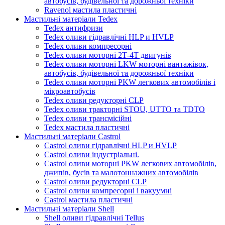
автобусів, будівельної та дорожньої техніки
Ravenol мастила пластичні
Мастильні матеріали Tedex
Tedex антифризи
Tedex оливи гідравлічні HLP и HVLP
Tedex оливи компресорні
Tedex оливи моторні 2Т-4Т двигунів
Tedex оливи моторні LKW моторні вантажівок,
автобусів, будівельної та дорожньої техніки
Tedex оливи моторні PKW легкових автомобілів і
мікроавтобусів
Tedex оливи редукторні CLP
Tedex оливи тракторні STOU, UTTO та TDTO
Tedex оливи трансмісійні
Tedex мастила пластичні
Мастильні матеріали Castrol
Castrol оливи гідравлічні HLP и HVLP
Castrol оливи індустріальні.
Castrol оливи моторні PKW легкових автомобілів,
джипів, бусів та малотоннажних автомобілів
Castrol оливи редукторні CLP
Castrol оливи компресорні і вакуумні
Castrol мастила пластичні
Мастильні матеріали Shell
Shell оливи гідравлічні Tellus