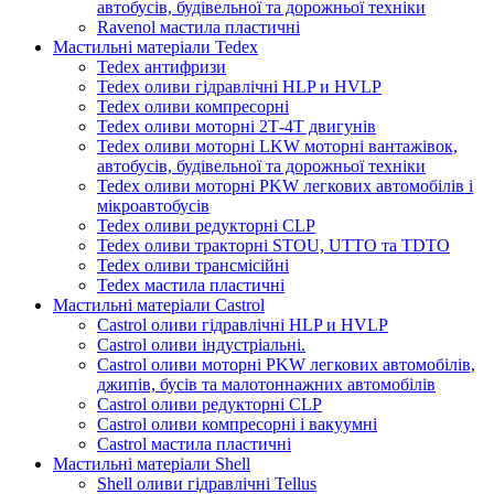
автобусів, будівельної та дорожньої техніки
Ravenol мастила пластичні
Мастильні матеріали Tedex
Tedex антифризи
Tedex оливи гідравлічні HLP и HVLP
Tedex оливи компресорні
Tedex оливи моторні 2Т-4Т двигунів
Tedex оливи моторні LKW моторні вантажівок,
автобусів, будівельної та дорожньої техніки
Tedex оливи моторні PKW легкових автомобілів і
мікроавтобусів
Tedex оливи редукторні CLP
Tedex оливи тракторні STOU, UTTO та TDTO
Tedex оливи трансмісійні
Tedex мастила пластичні
Мастильні матеріали Castrol
Castrol оливи гідравлічні HLP и HVLP
Castrol оливи індустріальні.
Castrol оливи моторні PKW легкових автомобілів,
джипів, бусів та малотоннажних автомобілів
Castrol оливи редукторні CLP
Castrol оливи компресорні і вакуумні
Castrol мастила пластичні
Мастильні матеріали Shell
Shell оливи гідравлічні Tellus