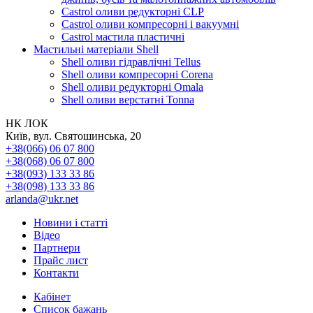
Castrol оливи редукторні CLP
Castrol оливи компресорні і вакуумні
Castrol мастила пластичні
Мастильні матеріали Shell
Shell оливи гідравлічні Tellus
Shell оливи компресорні Corena
Shell оливи редукторні Omala
Shell оливи верстатні Tonna
НК ЛОК
Київ, вул. Святошинська, 20
+38(066) 06 07 800
+38(068) 06 07 800
+38(093) 133 33 86
+38(098) 133 33 86
arlanda@ukr.net
Новини і статті
Відео
Партнери
Прайс лист
Контакти
Кабінет
Список бажань