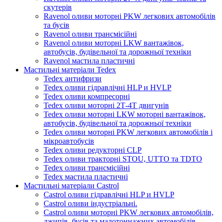
скутерів
Ravenol оливи моторні PKW легкових автомобілів
та бусів
Ravenol оливи трансмісійні
Ravenol оливи моторні LKW вантажівок,
автобусів, будівельної та дорожньої техніки
Ravenol мастила пластичні
Мастильні матеріали Tedex
Tedex антифризи
Tedex оливи гідравлічні HLP и HVLP
Tedex оливи компресорні
Tedex оливи моторні 2Т-4Т двигунів
Tedex оливи моторні LKW моторні вантажівок,
автобусів, будівельної та дорожньої техніки
Tedex оливи моторні PKW легкових автомобілів і
мікроавтобусів
Tedex оливи редукторні CLP
Tedex оливи тракторні STOU, UTTO та TDTO
Tedex оливи трансмісійні
Tedex мастила пластичні
Мастильні матеріали Castrol
Castrol оливи гідравлічні HLP и HVLP
Castrol оливи індустріальні.
Castrol оливи моторні PKW легкових автомобілів,
джипів, бусів та малотоннажних автомобілів