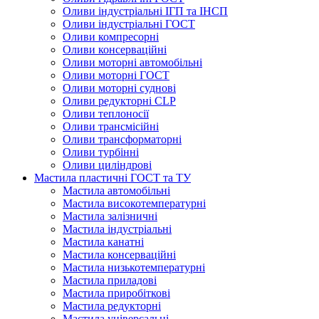
Оливи індустріальні ІГП та ІНСП
Оливи індустріальні ГОСТ
Оливи компресорні
Оливи консерваційні
Оливи моторні автомобільні
Оливи моторні ГОСТ
Оливи моторні суднові
Оливи редукторні CLP
Оливи теплоносії
Оливи трансмісійні
Оливи трансформаторні
Оливи турбінні
Оливи циліндрові
Мастила пластичні ГОСТ та ТУ
Мастила автомобільні
Мастила високотемпературні
Мастила залізничні
Мастила індустріальні
Мастила канатні
Мастила консерваційні
Мастила низькотемпературні
Мастила приладові
Мастила приробіткові
Мастила редукторні
Мастила універсальні