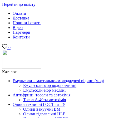
Перейти до вмісту
Оплата
Доставка
Новини і статті
Відео
Партнери
Контакти
0
Каталог
Емульсоли – мастильно-охолоджуючі рідини (мор)
Емульсоли-мор водорозчинні
Емульсоли-мор масляні
Антифризи, тосоли та автохімія
Тосол А-40 та автохімія
Оливи техничні ГОСТ та ТУ
Оливи вакуумні ВМ
Оливи гідравлічні HLP