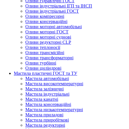
Оливи гідравлічні ГОСТ
Оливи індустріальні ІГП та ІНСП
Оливи індустріальні ГОСТ
Оливи компресорні
Оливи консерваційні
Оливи моторні автомобільні
Оливи моторні ГОСТ
Оливи моторні суднові
Оливи редукторні CLP
Оливи теплоносії
Оливи трансмісійні
Оливи трансформаторні
Оливи турбінні
Оливи циліндрові
Мастила пластичні ГОСТ та ТУ
Мастила автомобільні
Мастила високотемпературні
Мастила залізничні
Мастила індустріальні
Мастила канатні
Мастила консерваційні
Мастила низькотемпературні
Мастила приладові
Мастила приробіткові
Мастила редукторні