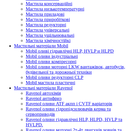
Мастила консерваційні
Мастила низькотемпературні
Мастила приладові
Мастила приробіткові
Мастила редукторні
Мастила універсальні
Мастила ущільнювальні
Мастила хімічностійкі
Мастильні матеріали Mobil
Mobil оливі гідравлічні HLP, HVLP и HLPD
Mobil оливи індустріальні
Mobil оливи компресорні
Mobil оливи моторні LKW вантажівок, автобусів,
будівельної та дорожньої техніки
Mobil оливи редукторні CLP
Mobil мастила пластичні
Мастильні матеріали Ravenol
Ravenol автохімія
Ravenol антифриз
Ravenol оливи ATF акпп і CVTF варіаторів
Ravenol оливи гідропідсилювачів керма та
сервоприводів
Ravenol оливи гідравлічні HLP, HLPD, HVLP та
HVLPD.
Ravenol оливи моторні 2т-4т двигунів човнів та