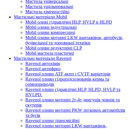
Мастила універсальні
Мастила ущільнювальні
Мастила хімічностійкі
Мастильні матеріали Mobil
Mobil оливі гідравлічні HLP, HVLP и HLPD
Mobil оливи індустріальні
Mobil оливи компресорні
Mobil оливи моторні LKW вантажівок, автобусів,
будівельної та дорожньої техніки
Mobil оливи редукторні CLP
Mobil мастила пластичні
Мастильні матеріали Ravenol
Ravenol автохімія
Ravenol антифриз
Ravenol оливи ATF акпп і CVTF варіаторів
Ravenol оливи гідропідсилювачів керма та
сервоприводів
Ravenol оливи гідравлічні HLP, HLPD, HVLP та
HVLPD.
Ravenol оливи моторні 2т-4т двигунів човнів та
скутерів
Ravenol оливи моторні PKW легкових автомобілів
та бусів
Ravenol оливи трансмісійні
Ravenol оливи моторні LKW вантажівок,