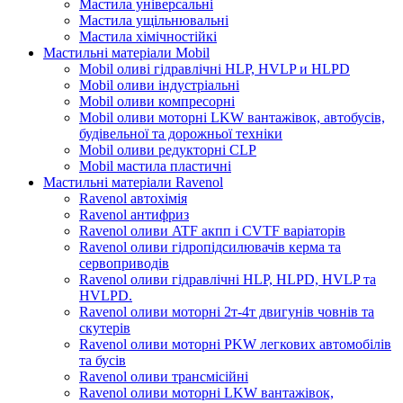
Мастила універсальні
Мастила ущільнювальні
Мастила хімічностійкі
Мастильні матеріали Mobil
Mobil оливі гідравлічні HLP, HVLP и HLPD
Mobil оливи індустріальні
Mobil оливи компресорні
Mobil оливи моторні LKW вантажівок, автобусів,
будівельної та дорожньої техніки
Mobil оливи редукторні CLP
Mobil мастила пластичні
Мастильні матеріали Ravenol
Ravenol автохімія
Ravenol антифриз
Ravenol оливи ATF акпп і CVTF варіаторів
Ravenol оливи гідропідсилювачів керма та
сервоприводів
Ravenol оливи гідравлічні HLP, HLPD, HVLP та
HVLPD.
Ravenol оливи моторні 2т-4т двигунів човнів та
скутерів
Ravenol оливи моторні PKW легкових автомобілів
та бусів
Ravenol оливи трансмісійні
Ravenol оливи моторні LKW вантажівок,