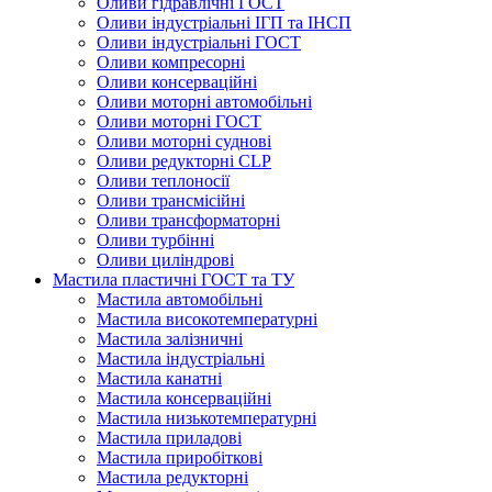
Оливи гідравлічні ГОСТ
Оливи індустріальні ІГП та ІНСП
Оливи індустріальні ГОСТ
Оливи компресорні
Оливи консерваційні
Оливи моторні автомобільні
Оливи моторні ГОСТ
Оливи моторні суднові
Оливи редукторні CLP
Оливи теплоносії
Оливи трансмісійні
Оливи трансформаторні
Оливи турбінні
Оливи циліндрові
Мастила пластичні ГОСТ та ТУ
Мастила автомобільні
Мастила високотемпературні
Мастила залізничні
Мастила індустріальні
Мастила канатні
Мастила консерваційні
Мастила низькотемпературні
Мастила приладові
Мастила приробіткові
Мастила редукторні