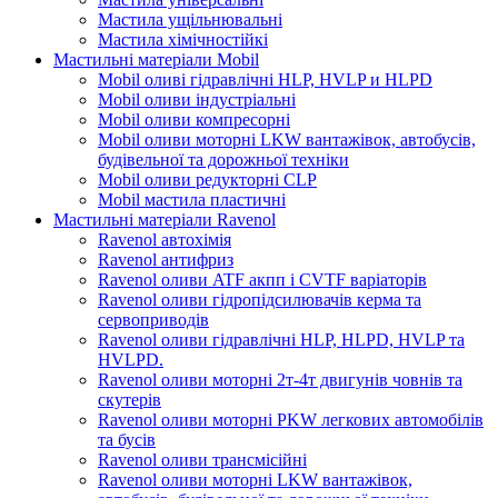
Мастила ущільнювальні
Мастила хімічностійкі
Мастильні матеріали Mobil
Mobil оливі гідравлічні HLP, HVLP и HLPD
Mobil оливи індустріальні
Mobil оливи компресорні
Mobil оливи моторні LKW вантажівок, автобусів,
будівельної та дорожньої техніки
Mobil оливи редукторні CLP
Mobil мастила пластичні
Мастильні матеріали Ravenol
Ravenol автохімія
Ravenol антифриз
Ravenol оливи ATF акпп і CVTF варіаторів
Ravenol оливи гідропідсилювачів керма та
сервоприводів
Ravenol оливи гідравлічні HLP, HLPD, HVLP та
HVLPD.
Ravenol оливи моторні 2т-4т двигунів човнів та
скутерів
Ravenol оливи моторні PKW легкових автомобілів
та бусів
Ravenol оливи трансмісійні
Ravenol оливи моторні LKW вантажівок,