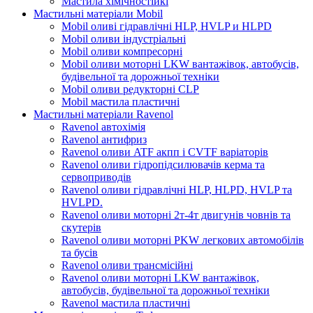
Мастила хімічностійкі
Мастильні матеріали Mobil
Mobil оливі гідравлічні HLP, HVLP и HLPD
Mobil оливи індустріальні
Mobil оливи компресорні
Mobil оливи моторні LKW вантажівок, автобусів,
будівельної та дорожньої техніки
Mobil оливи редукторні CLP
Mobil мастила пластичні
Мастильні матеріали Ravenol
Ravenol автохімія
Ravenol антифриз
Ravenol оливи ATF акпп і CVTF варіаторів
Ravenol оливи гідропідсилювачів керма та
сервоприводів
Ravenol оливи гідравлічні HLP, HLPD, HVLP та
HVLPD.
Ravenol оливи моторні 2т-4т двигунів човнів та
скутерів
Ravenol оливи моторні PKW легкових автомобілів
та бусів
Ravenol оливи трансмісійні
Ravenol оливи моторні LKW вантажівок,
автобусів, будівельної та дорожньої техніки
Ravenol мастила пластичні