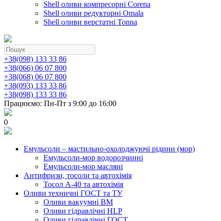
Shell оливи компресорні Corena
Shell оливи редукторні Omala
Shell оливи верстатні Tonna
+38(098) 133 33 86
+38(066) 06 07 800
+38(068) 06 07 800
+38(093) 133 33 86
+38(098) 133 33 86
Працюємо: Пн-Пт з 9:00 до 16:00
0
Емульсоли – мастильно-охолоджуючі рідини (мор)
Емульсоли-мор водорозчинні
Емульсоли-мор масляні
Антифризи, тосоли та автохімія
Тосол А-40 та автохімія
Оливи техничні ГОСТ та ТУ
Оливи вакуумні ВМ
Оливи гідравлічні HLP
Оливи гідравлічні ГОСТ