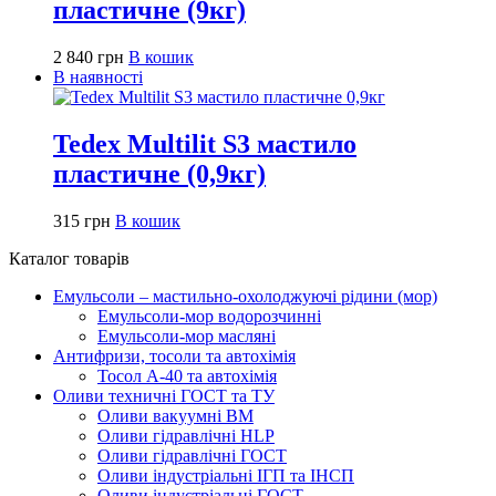
пластичне (9кг)
2 840
грн
В кошик
В наявності
Tedex Multilit S3 мастило
пластичне (0,9кг)
315
грн
В кошик
Каталог товарів
Емульсоли – мастильно-охолоджуючі рідини (мор)
Емульсоли-мор водорозчинні
Емульсоли-мор масляні
Антифризи, тосоли та автохімія
Тосол А-40 та автохімія
Оливи техничні ГОСТ та ТУ
Оливи вакуумні ВМ
Оливи гідравлічні HLP
Оливи гідравлічні ГОСТ
Оливи індустріальні ІГП та ІНСП
Оливи індустріальні ГОСТ