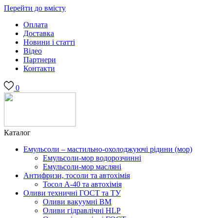
Перейти до вмісту
Оплата
Доставка
Новини і статті
Відео
Партнери
Контакти
0
Каталог
Емульсоли – мастильно-охолоджуючі рідини (мор)
Емульсоли-мор водорозчинні
Емульсоли-мор масляні
Антифризи, тосоли та автохімія
Тосол А-40 та автохімія
Оливи техничні ГОСТ та ТУ
Оливи вакуумні ВМ
Оливи гідравлічні HLP