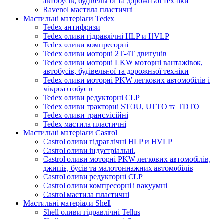
автобусів, будівельної та дорожньої техніки
Ravenol мастила пластичні
Мастильні матеріали Tedex
Tedex антифризи
Tedex оливи гідравлічні HLP и HVLP
Tedex оливи компресорні
Tedex оливи моторні 2Т-4Т двигунів
Tedex оливи моторні LKW моторні вантажівок,
автобусів, будівельної та дорожньої техніки
Tedex оливи моторні PKW легкових автомобілів і
мікроавтобусів
Tedex оливи редукторні CLP
Tedex оливи тракторні STOU, UTTO та TDTO
Tedex оливи трансмісійні
Tedex мастила пластичні
Мастильні матеріали Castrol
Castrol оливи гідравлічні HLP и HVLP
Castrol оливи індустріальні.
Castrol оливи моторні PKW легкових автомобілів,
джипів, бусів та малотоннажних автомобілів
Castrol оливи редукторні CLP
Castrol оливи компресорні і вакуумні
Castrol мастила пластичні
Мастильні матеріали Shell
Shell оливи гідравлічні Tellus