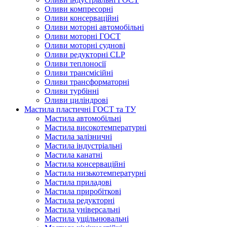
Оливи компресорні
Оливи консерваційні
Оливи моторні автомобільні
Оливи моторні ГОСТ
Оливи моторні суднові
Оливи редукторні CLP
Оливи теплоносії
Оливи трансмісійні
Оливи трансформаторні
Оливи турбінні
Оливи циліндрові
Мастила пластичні ГОСТ та ТУ
Мастила автомобільні
Мастила високотемпературні
Мастила залізничні
Мастила індустріальні
Мастила канатні
Мастила консерваційні
Мастила низькотемпературні
Мастила приладові
Мастила приробіткові
Мастила редукторні
Мастила універсальні
Мастила ущільнювальні