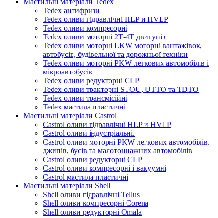
Мастильні матеріали Tedex
Tedex антифризи
Tedex оливи гідравлічні HLP и HVLP
Tedex оливи компресорні
Tedex оливи моторні 2Т-4Т двигунів
Tedex оливи моторні LKW моторні вантажівок,
автобусів, будівельної та дорожньої техніки
Tedex оливи моторні PKW легкових автомобілів і
мікроавтобусів
Tedex оливи редукторні CLP
Tedex оливи тракторні STOU, UTTO та TDTO
Tedex оливи трансмісійні
Tedex мастила пластичні
Мастильні матеріали Castrol
Castrol оливи гідравлічні HLP и HVLP
Castrol оливи індустріальні.
Castrol оливи моторні PKW легкових автомобілів,
джипів, бусів та малотоннажних автомобілів
Castrol оливи редукторні CLP
Castrol оливи компресорні і вакуумні
Castrol мастила пластичні
Мастильні матеріали Shell
Shell оливи гідравлічні Tellus
Shell оливи компресорні Corena
Shell оливи редукторні Omala