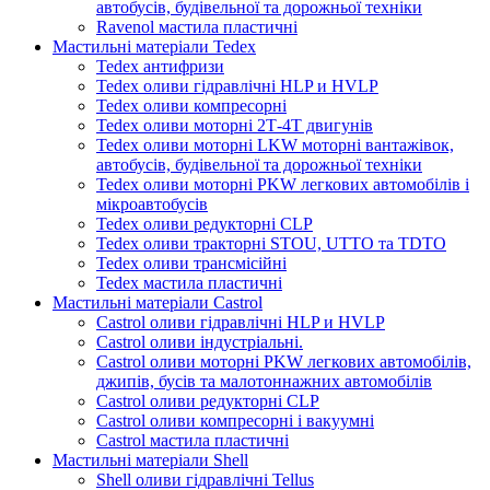
автобусів, будівельної та дорожньої техніки
Ravenol мастила пластичні
Мастильні матеріали Tedex
Tedex антифризи
Tedex оливи гідравлічні HLP и HVLP
Tedex оливи компресорні
Tedex оливи моторні 2Т-4Т двигунів
Tedex оливи моторні LKW моторні вантажівок,
автобусів, будівельної та дорожньої техніки
Tedex оливи моторні PKW легкових автомобілів і
мікроавтобусів
Tedex оливи редукторні CLP
Tedex оливи тракторні STOU, UTTO та TDTO
Tedex оливи трансмісійні
Tedex мастила пластичні
Мастильні матеріали Castrol
Castrol оливи гідравлічні HLP и HVLP
Castrol оливи індустріальні.
Castrol оливи моторні PKW легкових автомобілів,
джипів, бусів та малотоннажних автомобілів
Castrol оливи редукторні CLP
Castrol оливи компресорні і вакуумні
Castrol мастила пластичні
Мастильні матеріали Shell
Shell оливи гідравлічні Tellus