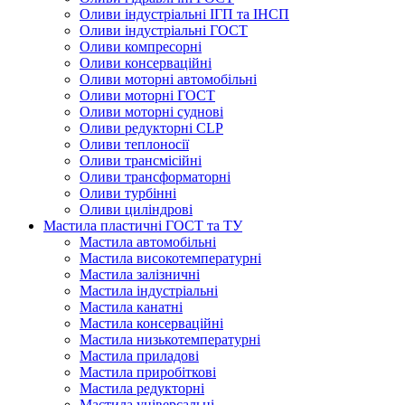
Оливи індустріальні ІГП та ІНСП
Оливи індустріальні ГОСТ
Оливи компресорні
Оливи консерваційні
Оливи моторні автомобільні
Оливи моторні ГОСТ
Оливи моторні суднові
Оливи редукторні CLP
Оливи теплоносії
Оливи трансмісійні
Оливи трансформаторні
Оливи турбінні
Оливи циліндрові
Мастила пластичні ГОСТ та ТУ
Мастила автомобільні
Мастила високотемпературні
Мастила залізничні
Мастила індустріальні
Мастила канатні
Мастила консерваційні
Мастила низькотемпературні
Мастила приладові
Мастила приробіткові
Мастила редукторні
Мастила універсальні