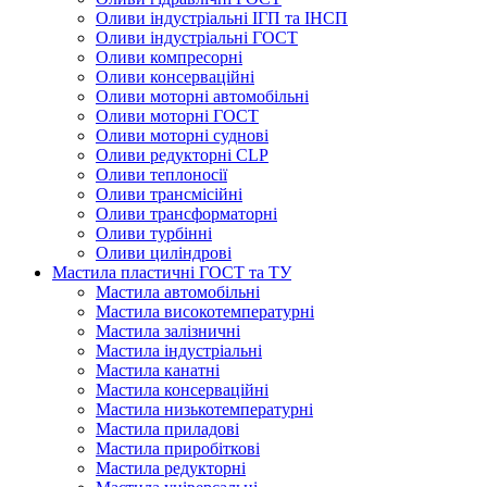
Оливи індустріальні ІГП та ІНСП
Оливи індустріальні ГОСТ
Оливи компресорні
Оливи консерваційні
Оливи моторні автомобільні
Оливи моторні ГОСТ
Оливи моторні суднові
Оливи редукторні CLP
Оливи теплоносії
Оливи трансмісійні
Оливи трансформаторні
Оливи турбінні
Оливи циліндрові
Мастила пластичні ГОСТ та ТУ
Мастила автомобільні
Мастила високотемпературні
Мастила залізничні
Мастила індустріальні
Мастила канатні
Мастила консерваційні
Мастила низькотемпературні
Мастила приладові
Мастила приробіткові
Мастила редукторні