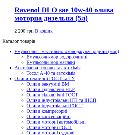
Ravenol DLO sae 10w-40 олива
моторна дизельна (5л)
2 200
грн
В кошик
Каталог товарів
Емульсоли – мастильно-охолоджуючі рідини (мор)
Емульсоли-мор водорозчинні
Емульсоли-мор масляні
Антифризи, тосоли та автохімія
Тосол А-40 та автохімія
Оливи техничні ГОСТ та ТУ
Оливи вакуумні ВМ
Оливи гідравлічні HLP
Оливи гідравлічні ГОСТ
Оливи індустріальні ІГП та ІНСП
Оливи індустріальні ГОСТ
Оливи компресорні
Оливи консерваційні
Оливи моторні автомобільні
Оливи моторні ГОСТ
Оливи моторні суднові