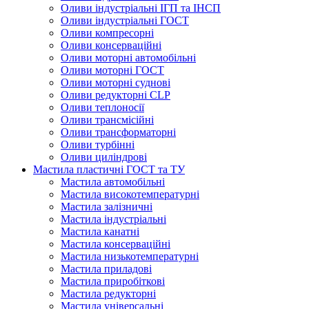
Оливи індустріальні ІГП та ІНСП
Оливи індустріальні ГОСТ
Оливи компресорні
Оливи консерваційні
Оливи моторні автомобільні
Оливи моторні ГОСТ
Оливи моторні суднові
Оливи редукторні CLP
Оливи теплоносії
Оливи трансмісійні
Оливи трансформаторні
Оливи турбінні
Оливи циліндрові
Мастила пластичні ГОСТ та ТУ
Мастила автомобільні
Мастила високотемпературні
Мастила залізничні
Мастила індустріальні
Мастила канатні
Мастила консерваційні
Мастила низькотемпературні
Мастила приладові
Мастила приробіткові
Мастила редукторні
Мастила універсальні