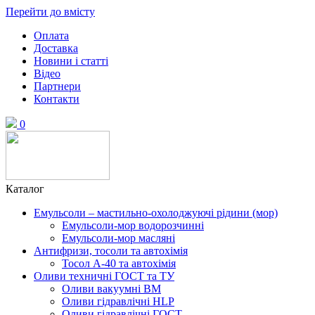
Перейти до вмісту
Оплата
Доставка
Новини і статті
Відео
Партнери
Контакти
0
Каталог
Емульсоли – мастильно-охолоджуючі рідини (мор)
Емульсоли-мор водорозчинні
Емульсоли-мор масляні
Антифризи, тосоли та автохімія
Тосол А-40 та автохімія
Оливи техничні ГОСТ та ТУ
Оливи вакуумні ВМ
Оливи гідравлічні HLP
Оливи гідравлічні ГОСТ