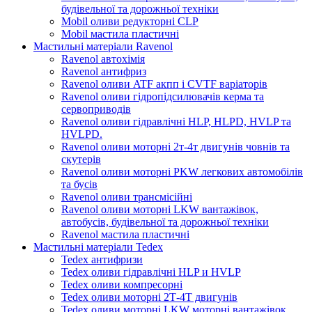
будівельної та дорожньої техніки
Mobil оливи редукторні CLP
Mobil мастила пластичні
Мастильні матеріали Ravenol
Ravenol автохімія
Ravenol антифриз
Ravenol оливи ATF акпп і CVTF варіаторів
Ravenol оливи гідропідсилювачів керма та
сервоприводів
Ravenol оливи гідравлічні HLP, HLPD, HVLP та
HVLPD.
Ravenol оливи моторні 2т-4т двигунів човнів та
скутерів
Ravenol оливи моторні PKW легкових автомобілів
та бусів
Ravenol оливи трансмісійні
Ravenol оливи моторні LKW вантажівок,
автобусів, будівельної та дорожньої техніки
Ravenol мастила пластичні
Мастильні матеріали Tedex
Tedex антифризи
Tedex оливи гідравлічні HLP и HVLP
Tedex оливи компресорні
Tedex оливи моторні 2Т-4Т двигунів
Tedex оливи моторні LKW моторні вантажівок,