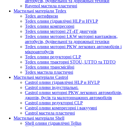
автобусів, будівельної та дорожньої техніки
Ravenol мастила пластичні
Мастильні матеріали Tedex
Tedex антифризи
Tedex оливи гідравлічні HLP и HVLP
Tedex оливи компресорні
Tedex оливи моторні 2Т-4Т двигунів
Tedex оливи моторні LKW моторні вантажівок,
автобусів, будівельної та дорожньої техніки
Tedex оливи моторні PKW легкових автомобілів і
мікроавтобусів
Tedex оливи редукторні CLP
Tedex оливи тракторні STOU, UTTO та TDTO
Tedex оливи трансмісійні
Tedex мастила пластичні
Мастильні матеріали Castrol
Castrol оливи гідравлічні HLP и HVLP
Castrol оливи індустріальні.
Castrol оливи моторні PKW легкових автомобілів,
джипів, бусів та малотоннажних автомобілів
Castrol оливи редукторні CLP
Castrol оливи компресорні і вакуумні
Castrol мастила пластичні
Мастильні матеріали Shell
Shell оливи гідравлічні Tellus