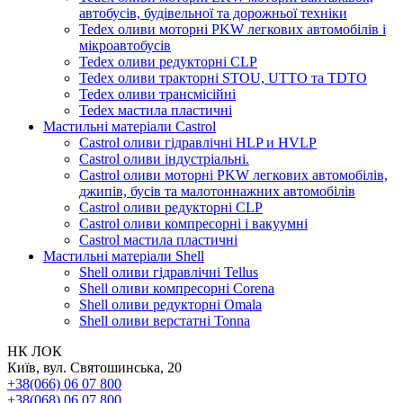
автобусів, будівельної та дорожньої техніки
Tedex оливи моторні PKW легкових автомобілів і
мікроавтобусів
Tedex оливи редукторні CLP
Tedex оливи тракторні STOU, UTTO та TDTO
Tedex оливи трансмісійні
Tedex мастила пластичні
Мастильні матеріали Castrol
Castrol оливи гідравлічні HLP и HVLP
Castrol оливи індустріальні.
Castrol оливи моторні PKW легкових автомобілів,
джипів, бусів та малотоннажних автомобілів
Castrol оливи редукторні CLP
Castrol оливи компресорні і вакуумні
Castrol мастила пластичні
Мастильні матеріали Shell
Shell оливи гідравлічні Tellus
Shell оливи компресорні Corena
Shell оливи редукторні Omala
Shell оливи верстатні Tonna
НК ЛОК
Київ, вул. Святошинська, 20
+38(066) 06 07 800
+38(068) 06 07 800