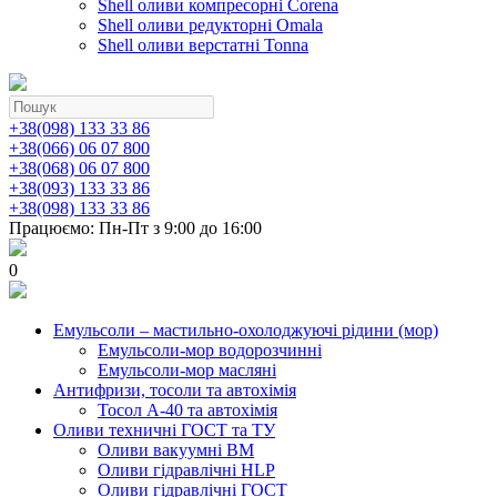
Shell оливи компресорні Corena
Shell оливи редукторні Omala
Shell оливи верстатні Tonna
+38(098) 133 33 86
+38(066) 06 07 800
+38(068) 06 07 800
+38(093) 133 33 86
+38(098) 133 33 86
Працюємо: Пн-Пт з 9:00 до 16:00
0
Емульсоли – мастильно-охолоджуючі рідини (мор)
Емульсоли-мор водорозчинні
Емульсоли-мор масляні
Антифризи, тосоли та автохімія
Тосол А-40 та автохімія
Оливи техничні ГОСТ та ТУ
Оливи вакуумні ВМ
Оливи гідравлічні HLP
Оливи гідравлічні ГОСТ