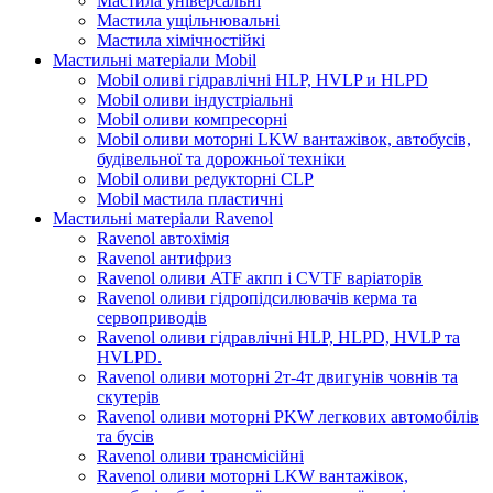
Мастила універсальні
Мастила ущільнювальні
Мастила хімічностійкі
Мастильні матеріали Mobil
Mobil оливі гідравлічні HLP, HVLP и HLPD
Mobil оливи індустріальні
Mobil оливи компресорні
Mobil оливи моторні LKW вантажівок, автобусів,
будівельної та дорожньої техніки
Mobil оливи редукторні CLP
Mobil мастила пластичні
Мастильні матеріали Ravenol
Ravenol автохімія
Ravenol антифриз
Ravenol оливи ATF акпп і CVTF варіаторів
Ravenol оливи гідропідсилювачів керма та
сервоприводів
Ravenol оливи гідравлічні HLP, HLPD, HVLP та
HVLPD.
Ravenol оливи моторні 2т-4т двигунів човнів та
скутерів
Ravenol оливи моторні PKW легкових автомобілів
та бусів
Ravenol оливи трансмісійні
Ravenol оливи моторні LKW вантажівок,