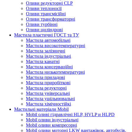
Оливи редукторні CLP
Оливи теплоносії
Оливи трансмісійні
Оливи трансформаторні
Оливи турбінні
Оливи циліндрові
Мастила пластичні ГОСТ та ТУ
Мастила автомобільні
Мастила високотемпературні
Мастила залізничні
Мастила індустріальні
Мастила канатні
Мастила консерваційні
Мастила низькотемпературні
Мастила приладові
Мастила приробіткові
Мастила редукторні
Мастила універсальні
Мастила ущільнювальні
Мастила хімічностійкі
Мастильні матеріали Mobil
Mobil оливі гідравлічні HLP, HVLP и HLPD
Mobil оливи індустріальні
Mobil оливи компресорні
Mobil оливи моторні LKW вантажівок, автобусів,