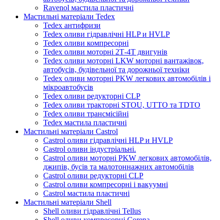
Ravenol мастила пластичні
Мастильні матеріали Tedex
Tedex антифризи
Tedex оливи гідравлічні HLP и HVLP
Tedex оливи компресорні
Tedex оливи моторні 2Т-4Т двигунів
Tedex оливи моторні LKW моторні вантажівок,
автобусів, будівельної та дорожньої техніки
Tedex оливи моторні PKW легкових автомобілів і
мікроавтобусів
Tedex оливи редукторні CLP
Tedex оливи тракторні STOU, UTTO та TDTO
Tedex оливи трансмісійні
Tedex мастила пластичні
Мастильні матеріали Castrol
Castrol оливи гідравлічні HLP и HVLP
Castrol оливи індустріальні.
Castrol оливи моторні PKW легкових автомобілів,
джипів, бусів та малотоннажних автомобілів
Castrol оливи редукторні CLP
Castrol оливи компресорні і вакуумні
Castrol мастила пластичні
Мастильні матеріали Shell
Shell оливи гідравлічні Tellus
Shell оливи компресорні Corena