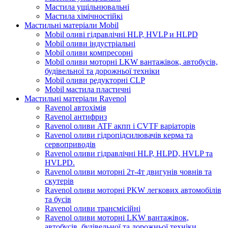
Мастила ущільнювальні
Мастила хімічностійкі
Мастильні матеріали Mobil
Mobil оливі гідравлічні HLP, HVLP и HLPD
Mobil оливи індустріальні
Mobil оливи компресорні
Mobil оливи моторні LKW вантажівок, автобусів,
будівельної та дорожньої техніки
Mobil оливи редукторні CLP
Mobil мастила пластичні
Мастильні матеріали Ravenol
Ravenol автохімія
Ravenol антифриз
Ravenol оливи ATF акпп і CVTF варіаторів
Ravenol оливи гідропідсилювачів керма та
сервоприводів
Ravenol оливи гідравлічні HLP, HLPD, HVLP та
HVLPD.
Ravenol оливи моторні 2т-4т двигунів човнів та
скутерів
Ravenol оливи моторні PKW легкових автомобілів
та бусів
Ravenol оливи трансмісійні
Ravenol оливи моторні LKW вантажівок,
автобусів, будівельної та дорожньої техніки