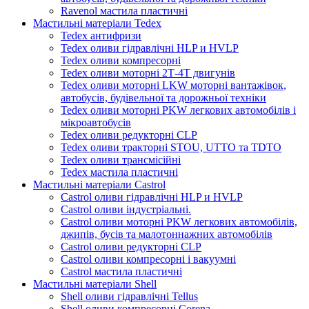
Ravenol мастила пластичні
Мастильні матеріали Tedex
Tedex антифризи
Tedex оливи гідравлічні HLP и HVLP
Tedex оливи компресорні
Tedex оливи моторні 2Т-4Т двигунів
Tedex оливи моторні LKW моторні вантажівок,
автобусів, будівельної та дорожньої техніки
Tedex оливи моторні PKW легкових автомобілів і
мікроавтобусів
Tedex оливи редукторні CLP
Tedex оливи тракторні STOU, UTTO та TDTO
Tedex оливи трансмісійні
Tedex мастила пластичні
Мастильні матеріали Castrol
Castrol оливи гідравлічні HLP и HVLP
Castrol оливи індустріальні.
Castrol оливи моторні PKW легкових автомобілів,
джипів, бусів та малотоннажних автомобілів
Castrol оливи редукторні CLP
Castrol оливи компресорні і вакуумні
Castrol мастила пластичні
Мастильні матеріали Shell
Shell оливи гідравлічні Tellus
Shell оливи компресорні Corena