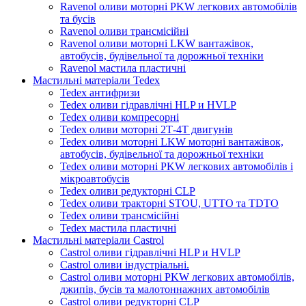
Ravenol оливи моторні PKW легкових автомобілів
та бусів
Ravenol оливи трансмісійні
Ravenol оливи моторні LKW вантажівок,
автобусів, будівельної та дорожньої техніки
Ravenol мастила пластичні
Мастильні матеріали Tedex
Tedex антифризи
Tedex оливи гідравлічні HLP и HVLP
Tedex оливи компресорні
Tedex оливи моторні 2Т-4Т двигунів
Tedex оливи моторні LKW моторні вантажівок,
автобусів, будівельної та дорожньої техніки
Tedex оливи моторні PKW легкових автомобілів і
мікроавтобусів
Tedex оливи редукторні CLP
Tedex оливи тракторні STOU, UTTO та TDTO
Tedex оливи трансмісійні
Tedex мастила пластичні
Мастильні матеріали Castrol
Castrol оливи гідравлічні HLP и HVLP
Castrol оливи індустріальні.
Castrol оливи моторні PKW легкових автомобілів,
джипів, бусів та малотоннажних автомобілів
Castrol оливи редукторні CLP