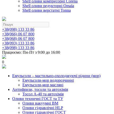
Shell оливи компресорні Corena
Shell оливи редукторні Omala
Shell оливи верстатні Tonna
+38(098) 133 33 86
+38(066) 06 07 800
+38(068) 06 07 800
+38(093) 133 33 86
+38(098) 133 33 86
Працюємо: Пн-Пт з 9:00 до 16:00
0
Емульсоли – мастильно-охолоджуючі рідини (мор)
Емульсоли-мор водорозчинні
Емульсоли-мор масляні
Антифризи, тосоли та автохімія
Тосол А-40 та автохімія
Оливи техничні ГОСТ та ТУ
Оливи вакуумні ВМ
Оливи гідравлічні HLP
Оливи гідравлічні ГОСТ