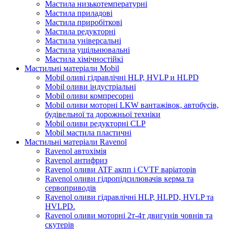
Мастила низькотемпературні
Мастила приладові
Мастила приробіткові
Мастила редукторні
Мастила універсальні
Мастила ущільнювальні
Мастила хімічностійкі
Мастильні матеріали Mobil
Mobil оливі гідравлічні HLP, HVLP и HLPD
Mobil оливи індустріальні
Mobil оливи компресорні
Mobil оливи моторні LKW вантажівок, автобусів,
будівельної та дорожньої техніки
Mobil оливи редукторні CLP
Mobil мастила пластичні
Мастильні матеріали Ravenol
Ravenol автохімія
Ravenol антифриз
Ravenol оливи ATF акпп і CVTF варіаторів
Ravenol оливи гідропідсилювачів керма та
сервоприводів
Ravenol оливи гідравлічні HLP, HLPD, HVLP та
HVLPD.
Ravenol оливи моторні 2т-4т двигунів човнів та
скутерів