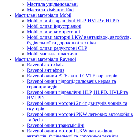
Мастила ущільнювальні
Мастила хімічностійкі
Мастильні матеріали Mobil
Mobil оливі гідравлічні HLP, HVLP и HLPD
Mobil оливи індустріальні
Mobil оливи компресорні
Mobil оливи моторні LKW вантажівок, автобусів,
будівельної та дорожньої техніки
Mobil оливи редукторні CLP
Mobil мастила пластичні
Мастильні матеріали Ravenol
Ravenol автохімія
Ravenol антифриз
Ravenol оливи ATF акпп і CVTF варіаторів
Ravenol оливи гідропідсилювачів керма та
сервоприводів
Ravenol оливи гідравлічні HLP, HLPD, HVLP та
HVLPD.
Ravenol оливи моторні 2т-4т двигунів човнів та
скутерів
Ravenol оливи моторні PKW легкових автомобілів
та бусів
Ravenol оливи трансмісійні
Ravenol оливи моторні LKW вантажівок,
автобусів, будівельної та дорожньої техніки