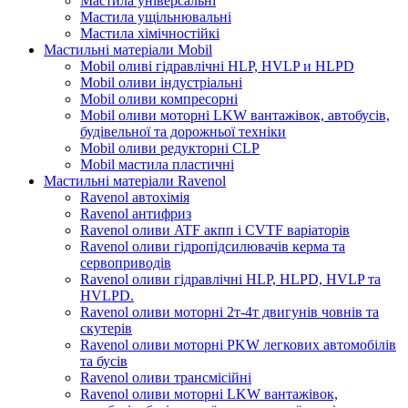
Мастила універсальні
Мастила ущільнювальні
Мастила хімічностійкі
Мастильні матеріали Mobil
Mobil оливі гідравлічні HLP, HVLP и HLPD
Mobil оливи індустріальні
Mobil оливи компресорні
Mobil оливи моторні LKW вантажівок, автобусів,
будівельної та дорожньої техніки
Mobil оливи редукторні CLP
Mobil мастила пластичні
Мастильні матеріали Ravenol
Ravenol автохімія
Ravenol антифриз
Ravenol оливи ATF акпп і CVTF варіаторів
Ravenol оливи гідропідсилювачів керма та
сервоприводів
Ravenol оливи гідравлічні HLP, HLPD, HVLP та
HVLPD.
Ravenol оливи моторні 2т-4т двигунів човнів та
скутерів
Ravenol оливи моторні PKW легкових автомобілів
та бусів
Ravenol оливи трансмісійні
Ravenol оливи моторні LKW вантажівок,