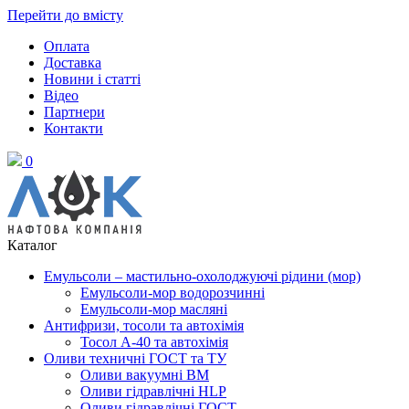
Перейти до вмісту
Оплата
Доставка
Новини і статті
Відео
Партнери
Контакти
0
Каталог
Емульсоли – мастильно-охолоджуючі рідини (мор)
Емульсоли-мор водорозчинні
Емульсоли-мор масляні
Антифризи, тосоли та автохімія
Тосол А-40 та автохімія
Оливи техничні ГОСТ та ТУ
Оливи вакуумні ВМ
Оливи гідравлічні HLP
Оливи гідравлічні ГОСТ