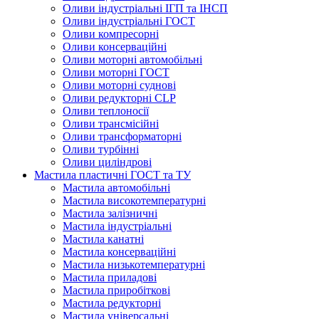
Оливи індустріальні ІГП та ІНСП
Оливи індустріальні ГОСТ
Оливи компресорні
Оливи консерваційні
Оливи моторні автомобільні
Оливи моторні ГОСТ
Оливи моторні суднові
Оливи редукторні CLP
Оливи теплоносії
Оливи трансмісійні
Оливи трансформаторні
Оливи турбінні
Оливи циліндрові
Мастила пластичні ГОСТ та ТУ
Мастила автомобільні
Мастила високотемпературні
Мастила залізничні
Мастила індустріальні
Мастила канатні
Мастила консерваційні
Мастила низькотемпературні
Мастила приладові
Мастила приробіткові
Мастила редукторні
Мастила універсальні