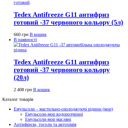
Tedex Antifreeze G11 антифриз
готовий -37 червоного кольору (5л)
660
грн
В кошик
В наявності
Tedex Antifreeze G11 антифриз
готовий -37 червоного кольору
(20л)
2 408
грн
В кошик
Каталог товарів
Емульсоли – мастильно-охолоджуючі рідини (мор)
Емульсоли-мор водорозчинні
Емульсоли-мор масляні
Антифризи, тосоли та автохімія