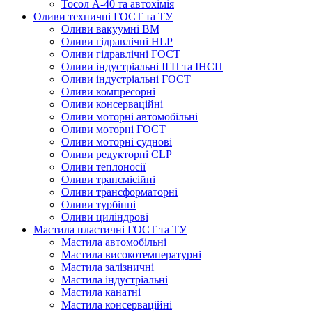
Тосол А-40 та автохімія
Оливи техничні ГОСТ та ТУ
Оливи вакуумні ВМ
Оливи гідравлічні HLP
Оливи гідравлічні ГОСТ
Оливи індустріальні ІГП та ІНСП
Оливи індустріальні ГОСТ
Оливи компресорні
Оливи консерваційні
Оливи моторні автомобільні
Оливи моторні ГОСТ
Оливи моторні суднові
Оливи редукторні CLP
Оливи теплоносії
Оливи трансмісійні
Оливи трансформаторні
Оливи турбінні
Оливи циліндрові
Мастила пластичні ГОСТ та ТУ
Мастила автомобільні
Мастила високотемпературні
Мастила залізничні
Мастила індустріальні
Мастила канатні
Мастила консерваційні