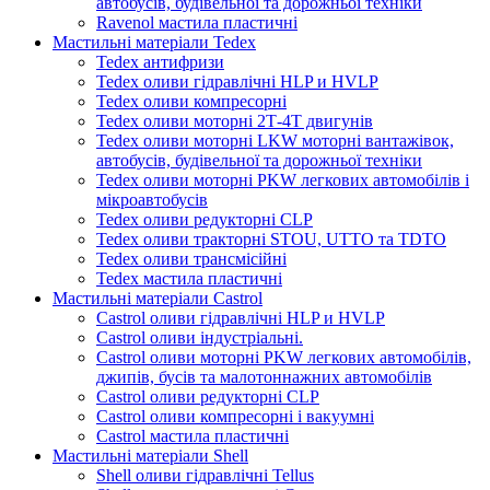
автобусів, будівельної та дорожньої техніки
Ravenol мастила пластичні
Мастильні матеріали Tedex
Tedex антифризи
Tedex оливи гідравлічні HLP и HVLP
Tedex оливи компресорні
Tedex оливи моторні 2Т-4Т двигунів
Tedex оливи моторні LKW моторні вантажівок,
автобусів, будівельної та дорожньої техніки
Tedex оливи моторні PKW легкових автомобілів і
мікроавтобусів
Tedex оливи редукторні CLP
Tedex оливи тракторні STOU, UTTO та TDTO
Tedex оливи трансмісійні
Tedex мастила пластичні
Мастильні матеріали Castrol
Castrol оливи гідравлічні HLP и HVLP
Castrol оливи індустріальні.
Castrol оливи моторні PKW легкових автомобілів,
джипів, бусів та малотоннажних автомобілів
Castrol оливи редукторні CLP
Castrol оливи компресорні і вакуумні
Castrol мастила пластичні
Мастильні матеріали Shell
Shell оливи гідравлічні Tellus