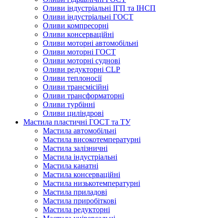
Оливи індустріальні ІГП та ІНСП
Оливи індустріальні ГОСТ
Оливи компресорні
Оливи консерваційні
Оливи моторні автомобільні
Оливи моторні ГОСТ
Оливи моторні суднові
Оливи редукторні CLP
Оливи теплоносії
Оливи трансмісійні
Оливи трансформаторні
Оливи турбінні
Оливи циліндрові
Мастила пластичні ГОСТ та ТУ
Мастила автомобільні
Мастила високотемпературні
Мастила залізничні
Мастила індустріальні
Мастила канатні
Мастила консерваційні
Мастила низькотемпературні
Мастила приладові
Мастила приробіткові
Мастила редукторні