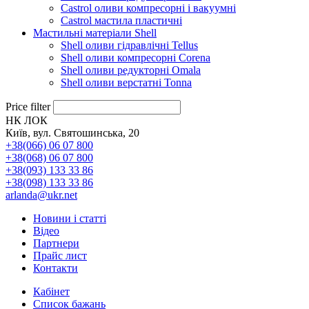
Castrol оливи компресорні і вакуумні
Castrol мастила пластичні
Мастильні матеріали Shell
Shell оливи гідравлічні Tellus
Shell оливи компресорні Corena
Shell оливи редукторні Omala
Shell оливи верстатні Tonna
Price filter
НК ЛОК
Київ, вул. Святошинська, 20
+38(066) 06 07 800
+38(068) 06 07 800
+38(093) 133 33 86
+38(098) 133 33 86
arlanda@ukr.net
Новини і статті
Відео
Партнери
Прайс лист
Контакти
Кабінет
Список бажань