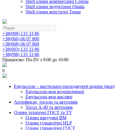
Shell оливи компресорні Corena
Shell оливи редукторні Omala
Shell оливи верстатні Tonna
+38(098) 133 33 86
+38(066) 06 07 800
+38(068) 06 07 800
+38(093) 133 33 86
+38(098) 133 33 86
Працюємо: Пн-Пт з 9:00 до 16:00
0
Емульсоли – мастильно-охолоджуючі рідини (мор)
Емульсоли-мор водорозчинні
Емульсоли-мор масляні
Антифризи, тосоли та автохімія
Тосол А-40 та автохімія
Оливи техничні ГОСТ та ТУ
Оливи вакуумні ВМ
Оливи гідравлічні HLP
Оливи гідравлічні ГОСТ