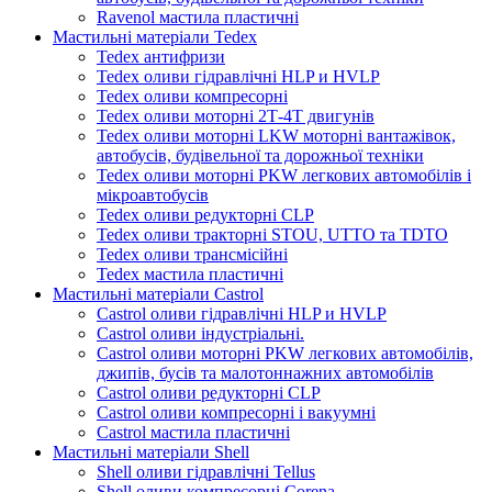
Ravenol мастила пластичні
Мастильні матеріали Tedex
Tedex антифризи
Tedex оливи гідравлічні HLP и HVLP
Tedex оливи компресорні
Tedex оливи моторні 2Т-4Т двигунів
Tedex оливи моторні LKW моторні вантажівок,
автобусів, будівельної та дорожньої техніки
Tedex оливи моторні PKW легкових автомобілів і
мікроавтобусів
Tedex оливи редукторні CLP
Tedex оливи тракторні STOU, UTTO та TDTO
Tedex оливи трансмісійні
Tedex мастила пластичні
Мастильні матеріали Castrol
Castrol оливи гідравлічні HLP и HVLP
Castrol оливи індустріальні.
Castrol оливи моторні PKW легкових автомобілів,
джипів, бусів та малотоннажних автомобілів
Castrol оливи редукторні CLP
Castrol оливи компресорні і вакуумні
Castrol мастила пластичні
Мастильні матеріали Shell
Shell оливи гідравлічні Tellus
Shell оливи компресорні Corena