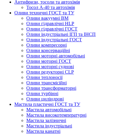
Антифризи, тосоли та автохімія
Тосол А-40 та автохімія
Оливи техничні ГОСТ та ТУ
Оливи вакуумні ВМ
Оливи гідравлічні HLP
Оливи гідравлічні ГОСТ
Оливи індустріальні ІГП та ІНСП
Оливи індустріальні ГОСТ
Оливи компресорні
Оливи консерваційні
Оливи моторні автомобільні
Оливи моторні ГОСТ
Оливи моторні суднові
Оливи редукторні CLP
Оливи теплоносії
Оливи трансмісійні
Оливи трансформаторні
Оливи турбінні
Оливи циліндрові
Мастила пластичні ГОСТ та ТУ
Мастила автомобільні
Мастила високотемпературні
Мастила залізничні
Мастила індустріальні
Мастила канатні