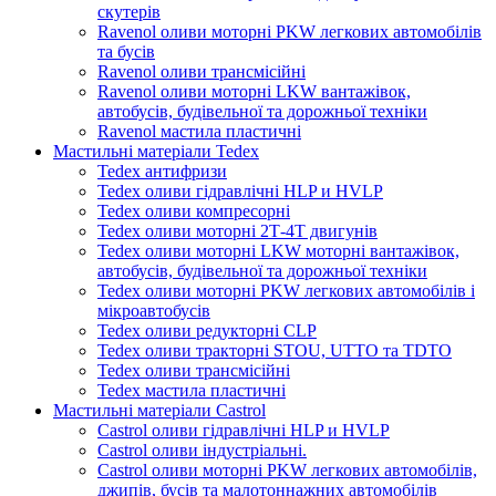
скутерів
Ravenol оливи моторні PKW легкових автомобілів
та бусів
Ravenol оливи трансмісійні
Ravenol оливи моторні LKW вантажівок,
автобусів, будівельної та дорожньої техніки
Ravenol мастила пластичні
Мастильні матеріали Tedex
Tedex антифризи
Tedex оливи гідравлічні HLP и HVLP
Tedex оливи компресорні
Tedex оливи моторні 2Т-4Т двигунів
Tedex оливи моторні LKW моторні вантажівок,
автобусів, будівельної та дорожньої техніки
Tedex оливи моторні PKW легкових автомобілів і
мікроавтобусів
Tedex оливи редукторні CLP
Tedex оливи тракторні STOU, UTTO та TDTO
Tedex оливи трансмісійні
Tedex мастила пластичні
Мастильні матеріали Castrol
Castrol оливи гідравлічні HLP и HVLP
Castrol оливи індустріальні.
Castrol оливи моторні PKW легкових автомобілів,
джипів, бусів та малотоннажних автомобілів