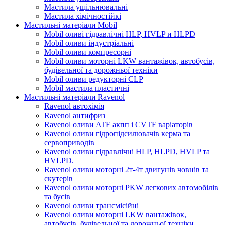
Мастила ущільнювальні
Мастила хімічностійкі
Мастильні матеріали Mobil
Mobil оливі гідравлічні HLP, HVLP и HLPD
Mobil оливи індустріальні
Mobil оливи компресорні
Mobil оливи моторні LKW вантажівок, автобусів,
будівельної та дорожньої техніки
Mobil оливи редукторні CLP
Mobil мастила пластичні
Мастильні матеріали Ravenol
Ravenol автохімія
Ravenol антифриз
Ravenol оливи ATF акпп і CVTF варіаторів
Ravenol оливи гідропідсилювачів керма та
сервоприводів
Ravenol оливи гідравлічні HLP, HLPD, HVLP та
HVLPD.
Ravenol оливи моторні 2т-4т двигунів човнів та
скутерів
Ravenol оливи моторні PKW легкових автомобілів
та бусів
Ravenol оливи трансмісійні
Ravenol оливи моторні LKW вантажівок,
автобусів, будівельної та дорожньої техніки