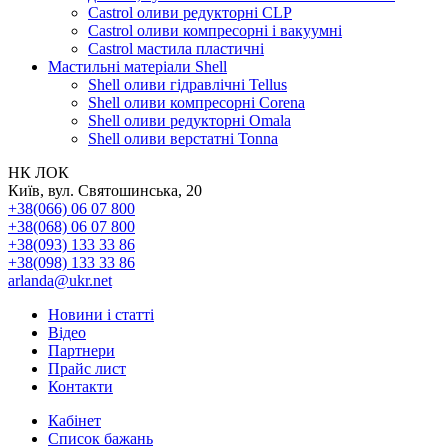
Castrol оливи редукторні CLP
Castrol оливи компресорні і вакуумні
Castrol мастила пластичні
Мастильні матеріали Shell
Shell оливи гідравлічні Tellus
Shell оливи компресорні Corena
Shell оливи редукторні Omala
Shell оливи верстатні Tonna
НК ЛОК
Київ, вул. Святошинська, 20
+38(066) 06 07 800
+38(068) 06 07 800
+38(093) 133 33 86
+38(098) 133 33 86
arlanda@ukr.net
Новини і статті
Відео
Партнери
Прайс лист
Контакти
Кабінет
Список бажань