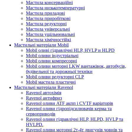
Мастила консерваційні
Мастила низькотемпературні
Мастила приладові
Мастила приробіткові
Мастила редукторні
Мастила універсальні
Мастила ущільнювальні
Мастила хімічностійкі
Мастильні матеріали Mobil
Mobil оливі гідравлічні HLP, HVLP и HLPD
Mobil оливи індустріальні
Mobil оливи компресорні
Mobil оливи моторні LKW вантажівок, автобусів,
будівельної та дорожньої техніки
Mobil оливи редукторні CLP
Mobil мастила пластичні
Мастильні матеріали Ravenol
Ravenol автохімія
Ravenol антифриз
Ravenol оливи ATF акпп і CVTF варіаторів
Ravenol оливи гідропідсилювачів керма та
сервоприводів
Ravenol оливи гідравлічні HLP, HLPD, HVLP та
HVLPD.
Ravenol оливи моторні 2т-4т двигунів човнів та