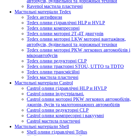
автобусів, будівельної та дорожньої техніки
Ravenol мастила пластичні
Мастильні матеріали Tedex
Tedex антифризи
Tedex оливи гідравлічні HLP и HVLP
Tedex оливи компресорні
Tedex оливи моторні 2Т-4Т двигунів
Tedex оливи моторні LKW моторні вантажівок,
автобусів, будівельної та дорожньої техніки
Tedex оливи моторні PKW легкових автомобілів і
мікроавтобусів
Tedex оливи редукторні CLP
Tedex оливи тракторні STOU, UTTO та TDTO
Tedex оливи трансмісійні
Tedex мастила пластичні
Мастильні матеріали Castrol
Castrol оливи гідравлічні HLP и HVLP
Castrol оливи індустріальні.
Castrol оливи моторні PKW легкових автомобілів,
джипів, бусів та малотоннажних автомобілів
Castrol оливи редукторні CLP
Castrol оливи компресорні і вакуумні
Castrol мастила пластичні
Мастильні матеріали Shell
Shell оливи гідравлічні Tellus