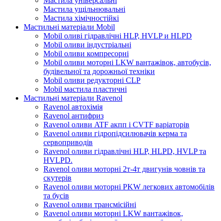
Мастила універсальні
Мастила ущільнювальні
Мастила хімічностійкі
Мастильні матеріали Mobil
Mobil оливі гідравлічні HLP, HVLP и HLPD
Mobil оливи індустріальні
Mobil оливи компресорні
Mobil оливи моторні LKW вантажівок, автобусів,
будівельної та дорожньої техніки
Mobil оливи редукторні CLP
Mobil мастила пластичні
Мастильні матеріали Ravenol
Ravenol автохімія
Ravenol антифриз
Ravenol оливи ATF акпп і CVTF варіаторів
Ravenol оливи гідропідсилювачів керма та
сервоприводів
Ravenol оливи гідравлічні HLP, HLPD, HVLP та
HVLPD.
Ravenol оливи моторні 2т-4т двигунів човнів та
скутерів
Ravenol оливи моторні PKW легкових автомобілів
та бусів
Ravenol оливи трансмісійні
Ravenol оливи моторні LKW вантажівок,