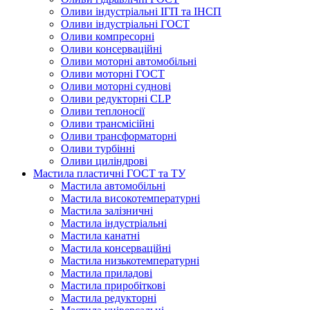
Оливи індустріальні ІГП та ІНСП
Оливи індустріальні ГОСТ
Оливи компресорні
Оливи консерваційні
Оливи моторні автомобільні
Оливи моторні ГОСТ
Оливи моторні суднові
Оливи редукторні CLP
Оливи теплоносії
Оливи трансмісійні
Оливи трансформаторні
Оливи турбінні
Оливи циліндрові
Мастила пластичні ГОСТ та ТУ
Мастила автомобільні
Мастила високотемпературні
Мастила залізничні
Мастила індустріальні
Мастила канатні
Мастила консерваційні
Мастила низькотемпературні
Мастила приладові
Мастила приробіткові
Мастила редукторні