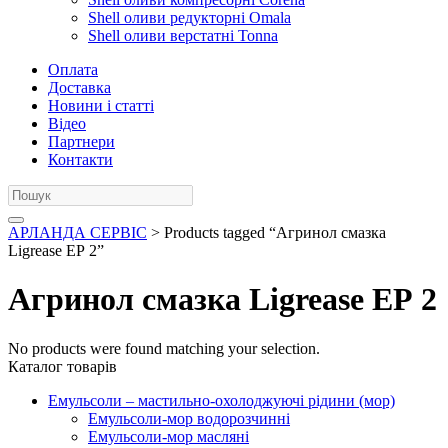
Shell оливи редукторні Omala
Shell оливи верстатні Tonna
Оплата
Доставка
Новини і статті
Відео
Партнери
Контакти
АРЛАНДА СЕРВІС
> Products tagged “Агринол смазка
Ligrease ЕР 2”
Агринол смазка Ligrease ЕР 2
No products were found matching your selection.
Каталог товарів
Емульсоли – мастильно-охолоджуючі рідини (мор)
Емульсоли-мор водорозчинні
Емульсоли-мор масляні