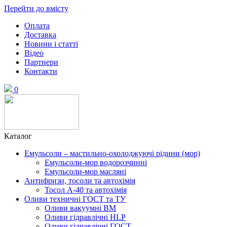
Перейти до вмісту
Оплата
Доставка
Новини і статті
Відео
Партнери
Контакти
0
Каталог
Емульсоли – мастильно-охолоджуючі рідини (мор)
Емульсоли-мор водорозчинні
Емульсоли-мор масляні
Антифризи, тосоли та автохімія
Тосол А-40 та автохімія
Оливи техничні ГОСТ та ТУ
Оливи вакуумні ВМ
Оливи гідравлічні HLP
Оливи гідравлічні ГОСТ