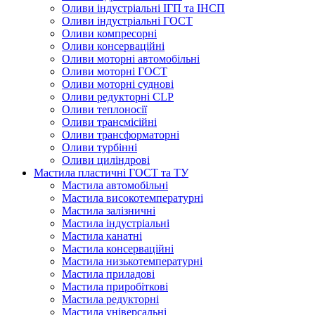
Оливи індустріальні ІГП та ІНСП
Оливи індустріальні ГОСТ
Оливи компресорні
Оливи консерваційні
Оливи моторні автомобільні
Оливи моторні ГОСТ
Оливи моторні суднові
Оливи редукторні CLP
Оливи теплоносії
Оливи трансмісійні
Оливи трансформаторні
Оливи турбінні
Оливи циліндрові
Мастила пластичні ГОСТ та ТУ
Мастила автомобільні
Мастила високотемпературні
Мастила залізничні
Мастила індустріальні
Мастила канатні
Мастила консерваційні
Мастила низькотемпературні
Мастила приладові
Мастила приробіткові
Мастила редукторні
Мастила універсальні