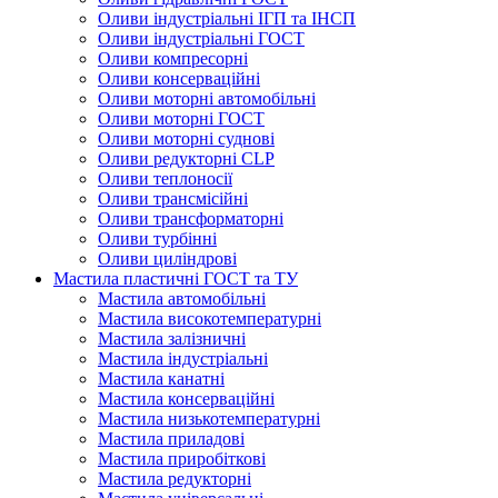
Оливи індустріальні ІГП та ІНСП
Оливи індустріальні ГОСТ
Оливи компресорні
Оливи консерваційні
Оливи моторні автомобільні
Оливи моторні ГОСТ
Оливи моторні суднові
Оливи редукторні CLP
Оливи теплоносії
Оливи трансмісійні
Оливи трансформаторні
Оливи турбінні
Оливи циліндрові
Мастила пластичні ГОСТ та ТУ
Мастила автомобільні
Мастила високотемпературні
Мастила залізничні
Мастила індустріальні
Мастила канатні
Мастила консерваційні
Мастила низькотемпературні
Мастила приладові
Мастила приробіткові
Мастила редукторні