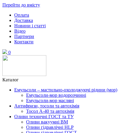
Перейти до вмісту
Оплата
Доставка
Новини і статті
Відео
Партнери
Контакти
0
Каталог
Емульсоли – мастильно-охолоджуючі рідини (мор)
Емульсоли-мор водорозчинні
Емульсоли-мор масляні
Антифризи, тосоли та автохімія
Тосол А-40 та автохімія
Оливи техничні ГОСТ та ТУ
Оливи вакуумні ВМ
Оливи гідравлічні HLP
Оливи гідравлічні ГОСТ