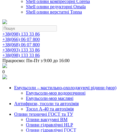
Shell оливи компресорні Corena
Shell оливи редукторні Omala
Shell оливи верстатні Tonna
+38(098) 133 33 86
+38(066) 06 07 800
+38(068) 06 07 800
+38(093) 133 33 86
+38(098) 133 33 86
Працюємо: Пн-Пт з 9:00 до 16:00
0
Емульсоли – мастильно-охолоджуючі рідини (мор)
Емульсоли-мор водорозчинні
Емульсоли-мор масляні
Антифризи, тосоли та автохімія
Тосол А-40 та автохімія
Оливи техничні ГОСТ та ТУ
Оливи вакуумні ВМ
Оливи гідравлічні HLP
Оливи гідравлічні ГОСТ