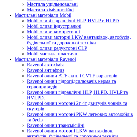
Мастила ущільнювальні
Мастила хімічностійкі
Мастильні матеріали Mobil
Mobil оливі гідравлічні HLP, HVLP и HLPD
Mobil оливи індустріальні
Mobil оливи компресорні
Mobil оливи моторні LKW вантажівок, автобусів,
будівельної та дорожньої техніки
Mobil оливи редукторні CLP
Mobil мастила пластичні
Мастильні матеріали Ravenol
Ravenol автохімія
Ravenol антифриз
Ravenol оливи ATF акпп і CVTF варіаторів
Ravenol оливи гідропідсилювачів керма та
сервоприводів
Ravenol оливи гідравлічні HLP, HLPD, HVLP та
HVLPD.
Ravenol оливи моторні 2т-4т двигунів човнів та
скутерів
Ravenol оливи моторні PKW легкових автомобілів
та бусів
Ravenol оливи трансмісійні
Ravenol оливи моторні LKW вантажівок,
автобусів, будівельної та дорожньої техніки