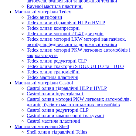
автобусів, будівельної та дорожньої техніки
Ravenol мастила пластичні
Мастильні матеріали Tedex
Tedex антифризи
Tedex оливи гідравлічні HLP и HVLP
Tedex оливи компресорні
Tedex оливи моторні 2Т-4Т двигунів
Tedex оливи моторні LKW моторні вантажівок,
автобусів, будівельної та дорожньої техніки
Tedex оливи моторні PKW легкових автомобілів і
мікроавтобусів
Tedex оливи редукторні CLP
Tedex оливи тракторні STOU, UTTO та TDTO
Tedex оливи трансмісійні
Tedex мастила пластичні
Мастильні матеріали Castrol
Castrol оливи гідравлічні HLP и HVLP
Castrol оливи індустріальні.
Castrol оливи моторні PKW легкових автомобілів,
джипів, бусів та малотоннажних автомобілів
Castrol оливи редукторні CLP
Castrol оливи компресорні і вакуумні
Castrol мастила пластичні
Мастильні матеріали Shell
Shell оливи гідравлічні Tellus