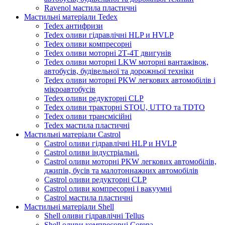
Ravenol мастила пластичні
Мастильні матеріали Tedex
Tedex антифризи
Tedex оливи гідравлічні HLP и HVLP
Tedex оливи компресорні
Tedex оливи моторні 2Т-4Т двигунів
Tedex оливи моторні LKW моторні вантажівок,
автобусів, будівельної та дорожньої техніки
Tedex оливи моторні PKW легкових автомобілів і
мікроавтобусів
Tedex оливи редукторні CLP
Tedex оливи тракторні STOU, UTTO та TDTO
Tedex оливи трансмісійні
Tedex мастила пластичні
Мастильні матеріали Castrol
Castrol оливи гідравлічні HLP и HVLP
Castrol оливи індустріальні.
Castrol оливи моторні PKW легкових автомобілів,
джипів, бусів та малотоннажних автомобілів
Castrol оливи редукторні CLP
Castrol оливи компресорні і вакуумні
Castrol мастила пластичні
Мастильні матеріали Shell
Shell оливи гідравлічні Tellus
Shell оливи компресорні Corena