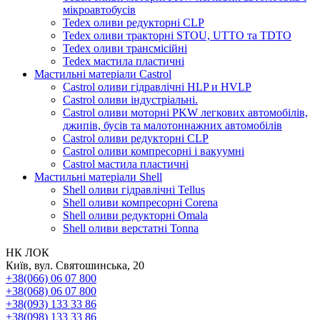
мікроавтобусів
Tedex оливи редукторні CLP
Tedex оливи тракторні STOU, UTTO та TDTO
Tedex оливи трансмісійні
Tedex мастила пластичні
Мастильні матеріали Castrol
Castrol оливи гідравлічні HLP и HVLP
Castrol оливи індустріальні.
Castrol оливи моторні PKW легкових автомобілів,
джипів, бусів та малотоннажних автомобілів
Castrol оливи редукторні CLP
Castrol оливи компресорні і вакуумні
Castrol мастила пластичні
Мастильні матеріали Shell
Shell оливи гідравлічні Tellus
Shell оливи компресорні Corena
Shell оливи редукторні Omala
Shell оливи верстатні Tonna
НК ЛОК
Київ, вул. Святошинська, 20
+38(066) 06 07 800
+38(068) 06 07 800
+38(093) 133 33 86
+38(098) 133 33 86