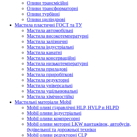
Оливи трансмісійні
Оливи трансформаторні
Оливи турбінні
Оливи циліндрові
Мастила пластичні ГОСТ та ТУ
Мастила автомобільні
Мастила високотемпературні
Мастила залізничні
Мастила індустріальні
Мастила канатні
Мастила консерваційні
Мастила низькотемпературні
Мастила приладові
Мастила приробіткові
Мастила редукторні
Мастила універсальні
Мастила ущільнювальні
Мастила хімічностійкі
Мастильні матеріали Mobil
Mobil оливі гідравлічні HLP, HVLP и HLPD
Mobil оливи індустріальні
Mobil оливи компресорні
Mobil оливи моторні LKW вантажівок, автобусів,
будівельної та дорожньої техніки
Mobil оливи редукторні CLP