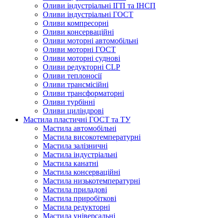
Оливи індустріальні ІГП та ІНСП
Оливи індустріальні ГОСТ
Оливи компресорні
Оливи консерваційні
Оливи моторні автомобільні
Оливи моторні ГОСТ
Оливи моторні суднові
Оливи редукторні CLP
Оливи теплоносії
Оливи трансмісійні
Оливи трансформаторні
Оливи турбінні
Оливи циліндрові
Мастила пластичні ГОСТ та ТУ
Мастила автомобільні
Мастила високотемпературні
Мастила залізничні
Мастила індустріальні
Мастила канатні
Мастила консерваційні
Мастила низькотемпературні
Мастила приладові
Мастила приробіткові
Мастила редукторні
Мастила універсальні