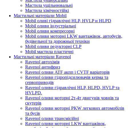
Мастила універсальні
Мастила ущільнювальні
Мастила хімічностійкі
Мастильні матеріали Mobil
Mobil оливі гідравлічні HLP, HVLP и HLPD
Mobil оливи індустріальні
Mobil оливи компресорні
Mobil оливи моторні LKW вантажівок, автобусів,
будівельної та дорожньої техніки
Mobil оливи редукторні CLP
Mobil мастила пластичні
Мастильні матеріали Ravenol
Ravenol автохімія
Ravenol антифриз
Ravenol оливи ATF акпп і CVTF варіаторів
Ravenol оливи гідропідсилювачів керма та
сервоприводів
Ravenol оливи гідравлічні HLP, HLPD, HVLP та
HVLPD.
Ravenol оливи моторні 2т-4т двигунів човнів та
скутерів
Ravenol оливи моторні PKW легкових автомобілів
та бусів
Ravenol оливи трансмісійні
Ravenol оливи моторні LKW вантажівок,