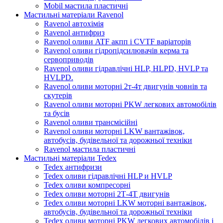
Mobil мастила пластичні
Мастильні матеріали Ravenol
Ravenol автохімія
Ravenol антифриз
Ravenol оливи ATF акпп і CVTF варіаторів
Ravenol оливи гідропідсилювачів керма та
сервоприводів
Ravenol оливи гідравлічні HLP, HLPD, HVLP та
HVLPD.
Ravenol оливи моторні 2т-4т двигунів човнів та
скутерів
Ravenol оливи моторні PKW легкових автомобілів
та бусів
Ravenol оливи трансмісійні
Ravenol оливи моторні LKW вантажівок,
автобусів, будівельної та дорожньої техніки
Ravenol мастила пластичні
Мастильні матеріали Tedex
Tedex антифризи
Tedex оливи гідравлічні HLP и HVLP
Tedex оливи компресорні
Tedex оливи моторні 2Т-4Т двигунів
Tedex оливи моторні LKW моторні вантажівок,
автобусів, будівельної та дорожньої техніки
Tedex оливи моторні PKW легкових автомобілів і