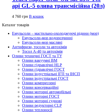
api GL-5 олива трансмісійна (20л)
4 760
грн
В кошик
Каталог товарів
Емульсоли – мастильно-охолоджуючі рідини (мор)
Емульсоли-мор водорозчинні
Емульсоли-мор масляні
Антифризи, тосоли та автохімія
Тосол А-40 та автохімія
Оливи техничні ГОСТ та ТУ
Оливи вакуумні ВМ
Оливи гідравлічні HLP
Оливи гідравлічні ГОСТ
Оливи індустріальні ІГП та ІНСП
Оливи індустріальні ГОСТ
Оливи компресорні
Оливи консерваційні
Оливи моторні автомобільні
Оливи моторні ГОСТ
Оливи моторні суднові
Оливи редукторні CLP
Оливи теплоносії