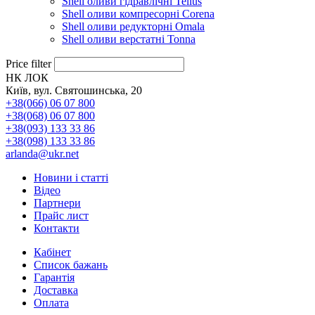
Shell оливи гідравлічні Tellus
Shell оливи компресорні Corena
Shell оливи редукторні Omala
Shell оливи верстатні Tonna
Price filter
НК ЛОК
Київ, вул. Святошинська, 20
+38(066) 06 07 800
+38(068) 06 07 800
+38(093) 133 33 86
+38(098) 133 33 86
arlanda@ukr.net
Новини і статті
Відео
Партнери
Прайс лист
Контакти
Кабінет
Список бажань
Гарантія
Доставка
Оплата