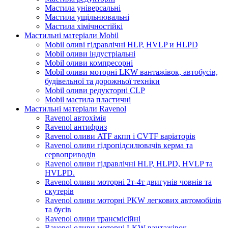
Мастила універсальні
Мастила ущільнювальні
Мастила хімічностійкі
Мастильні матеріали Mobil
Mobil оливі гідравлічні HLP, HVLP и HLPD
Mobil оливи індустріальні
Mobil оливи компресорні
Mobil оливи моторні LKW вантажівок, автобусів,
будівельної та дорожньої техніки
Mobil оливи редукторні CLP
Mobil мастила пластичні
Мастильні матеріали Ravenol
Ravenol автохімія
Ravenol антифриз
Ravenol оливи ATF акпп і CVTF варіаторів
Ravenol оливи гідропідсилювачів керма та
сервоприводів
Ravenol оливи гідравлічні HLP, HLPD, HVLP та
HVLPD.
Ravenol оливи моторні 2т-4т двигунів човнів та
скутерів
Ravenol оливи моторні PKW легкових автомобілів
та бусів
Ravenol оливи трансмісійні
Ravenol оливи моторні LKW вантажівок,