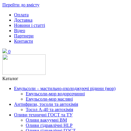
Перейти до вмісту
Оплата
Доставка
Новини і статті
Відео
Партнери
Контакти
0
Каталог
Емульсоли – мастильно-охолоджуючі рідини (мор)
Емульсоли-мор водорозчинні
Емульсоли-мор масляні
Антифризи, тосоли та автохімія
Тосол А-40 та автохімія
Оливи техничні ГОСТ та ТУ
Оливи вакуумні ВМ
Оливи гідравлічні HLP
Оливи гідравлічні ГОСТ