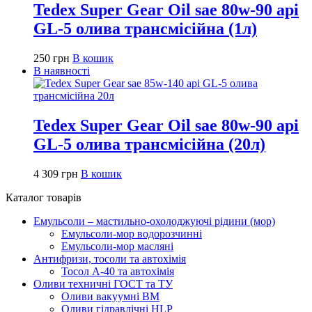
Tedex Super Gear Oil sae 80w-90 api
GL-5 олива трансмісійна (1л)
250
грн
В кошик
В наявності
Tedex Super Gear Oil sae 80w-90 api
GL-5 олива трансмісійна (20л)
4 309
грн
В кошик
Каталог товарів
Емульсоли – мастильно-охолоджуючі рідини (мор)
Емульсоли-мор водорозчинні
Емульсоли-мор масляні
Антифризи, тосоли та автохімія
Тосол А-40 та автохімія
Оливи техничні ГОСТ та ТУ
Оливи вакуумні ВМ
Оливи гідравлічні HLP