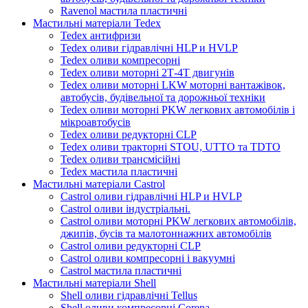
Ravenol мастила пластичні
Мастильні матеріали Tedex
Tedex антифризи
Tedex оливи гідравлічні HLP и HVLP
Tedex оливи компресорні
Tedex оливи моторні 2Т-4Т двигунів
Tedex оливи моторні LKW моторні вантажівок,
автобусів, будівельної та дорожньої техніки
Tedex оливи моторні PKW легкових автомобілів і
мікроавтобусів
Tedex оливи редукторні CLP
Tedex оливи тракторні STOU, UTTO та TDTO
Tedex оливи трансмісійні
Tedex мастила пластичні
Мастильні матеріали Castrol
Castrol оливи гідравлічні HLP и HVLP
Castrol оливи індустріальні.
Castrol оливи моторні PKW легкових автомобілів,
джипів, бусів та малотоннажних автомобілів
Castrol оливи редукторні CLP
Castrol оливи компресорні і вакуумні
Castrol мастила пластичні
Мастильні матеріали Shell
Shell оливи гідравлічні Tellus
Shell оливи компресорні Corena