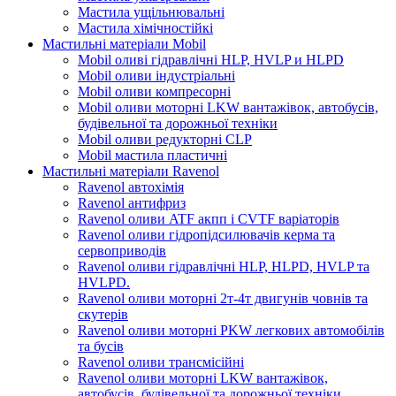
Мастила ущільнювальні
Мастила хімічностійкі
Мастильні матеріали Mobil
Mobil оливі гідравлічні HLP, HVLP и HLPD
Mobil оливи індустріальні
Mobil оливи компресорні
Mobil оливи моторні LKW вантажівок, автобусів,
будівельної та дорожньої техніки
Mobil оливи редукторні CLP
Mobil мастила пластичні
Мастильні матеріали Ravenol
Ravenol автохімія
Ravenol антифриз
Ravenol оливи ATF акпп і CVTF варіаторів
Ravenol оливи гідропідсилювачів керма та
сервоприводів
Ravenol оливи гідравлічні HLP, HLPD, HVLP та
HVLPD.
Ravenol оливи моторні 2т-4т двигунів човнів та
скутерів
Ravenol оливи моторні PKW легкових автомобілів
та бусів
Ravenol оливи трансмісійні
Ravenol оливи моторні LKW вантажівок,
автобусів, будівельної та дорожньої техніки