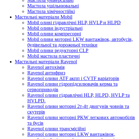
Мастила універсальні
Мастила ущільнювальні
Мастила хімічностійкі
Мастильні матеріали Mobil
Mobil оливі гідравлічні HLP, HVLP и HLPD
Mobil оливи індустріальні
Mobil оливи компресорні
Mobil оливи моторні LKW вантажівок, автобусів,
будівельної та дорожньої техніки
Mobil оливи редукторні CLP
Mobil мастила пластичні
Мастильні матеріали Ravenol
Ravenol автохімія
Ravenol антифриз
Ravenol оливи ATF акпп і CVTF варіаторів
Ravenol оливи гідропідсилювачів керма та
сервоприводів
Ravenol оливи гідравлічні HLP, HLPD, HVLP та
HVLPD.
Ravenol оливи моторні 2т-4т двигунів човнів та
скутерів
Ravenol оливи моторні PKW легкових автомобілів
та бусів
Ravenol оливи трансмісійні
Ravenol оливи моторні LKW вантажівок,