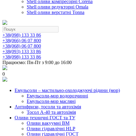
Shell оливи компресорні Corena
Shell оливи редукторні Omala
Shell оливи верстатні Tonna
+38(098) 133 33 86
+38(066) 06 07 800
+38(068) 06 07 800
+38(093) 133 33 86
+38(098) 133 33 86
Працюємо: Пн-Пт з 9:00 до 16:00
0
Емульсоли – мастильно-охолоджуючі рідини (мор)
Емульсоли-мор водорозчинні
Емульсоли-мор масляні
Антифризи, тосоли та автохімія
Тосол А-40 та автохімія
Оливи техничні ГОСТ та ТУ
Оливи вакуумні ВМ
Оливи гідравлічні HLP
Оливи гідравлічні ГОСТ