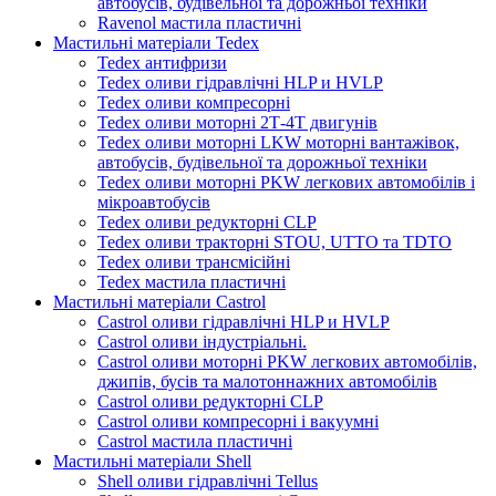
автобусів, будівельної та дорожньої техніки
Ravenol мастила пластичні
Мастильні матеріали Tedex
Tedex антифризи
Tedex оливи гідравлічні HLP и HVLP
Tedex оливи компресорні
Tedex оливи моторні 2Т-4Т двигунів
Tedex оливи моторні LKW моторні вантажівок,
автобусів, будівельної та дорожньої техніки
Tedex оливи моторні PKW легкових автомобілів і
мікроавтобусів
Tedex оливи редукторні CLP
Tedex оливи тракторні STOU, UTTO та TDTO
Tedex оливи трансмісійні
Tedex мастила пластичні
Мастильні матеріали Castrol
Castrol оливи гідравлічні HLP и HVLP
Castrol оливи індустріальні.
Castrol оливи моторні PKW легкових автомобілів,
джипів, бусів та малотоннажних автомобілів
Castrol оливи редукторні CLP
Castrol оливи компресорні і вакуумні
Castrol мастила пластичні
Мастильні матеріали Shell
Shell оливи гідравлічні Tellus