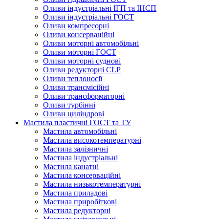
Оливи індустріальні ІГП та ІНСП
Оливи індустріальні ГОСТ
Оливи компресорні
Оливи консерваційні
Оливи моторні автомобільні
Оливи моторні ГОСТ
Оливи моторні суднові
Оливи редукторні CLP
Оливи теплоносії
Оливи трансмісійні
Оливи трансформаторні
Оливи турбінні
Оливи циліндрові
Мастила пластичні ГОСТ та ТУ
Мастила автомобільні
Мастила високотемпературні
Мастила залізничні
Мастила індустріальні
Мастила канатні
Мастила консерваційні
Мастила низькотемпературні
Мастила приладові
Мастила приробіткові
Мастила редукторні