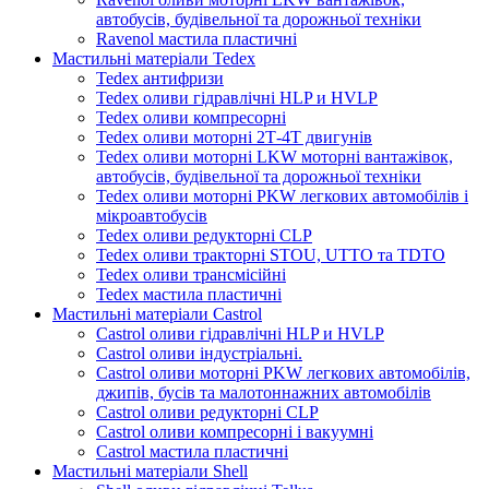
автобусів, будівельної та дорожньої техніки
Ravenol мастила пластичні
Мастильні матеріали Tedex
Tedex антифризи
Tedex оливи гідравлічні HLP и HVLP
Tedex оливи компресорні
Tedex оливи моторні 2Т-4Т двигунів
Tedex оливи моторні LKW моторні вантажівок,
автобусів, будівельної та дорожньої техніки
Tedex оливи моторні PKW легкових автомобілів і
мікроавтобусів
Tedex оливи редукторні CLP
Tedex оливи тракторні STOU, UTTO та TDTO
Tedex оливи трансмісійні
Tedex мастила пластичні
Мастильні матеріали Castrol
Castrol оливи гідравлічні HLP и HVLP
Castrol оливи індустріальні.
Castrol оливи моторні PKW легкових автомобілів,
джипів, бусів та малотоннажних автомобілів
Castrol оливи редукторні CLP
Castrol оливи компресорні і вакуумні
Castrol мастила пластичні
Мастильні матеріали Shell