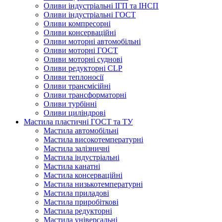
Оливи індустріальні ІГП та ІНСП
Оливи індустріальні ГОСТ
Оливи компресорні
Оливи консерваційні
Оливи моторні автомобільні
Оливи моторні ГОСТ
Оливи моторні суднові
Оливи редукторні CLP
Оливи теплоносії
Оливи трансмісійні
Оливи трансформаторні
Оливи турбінні
Оливи циліндрові
Мастила пластичні ГОСТ та ТУ
Мастила автомобільні
Мастила високотемпературні
Мастила залізничні
Мастила індустріальні
Мастила канатні
Мастила консерваційні
Мастила низькотемпературні
Мастила приладові
Мастила приробіткові
Мастила редукторні
Мастила універсальні