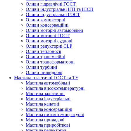
Оливи гідравлічні ГОСТ
Оливи індустріальні ІГП та ІНСП
Оливи індустріальні ГОСТ
Оливи компресорні
Оливи консерваційні
Оливи моторні автомобільні
Оливи моторні ГОСТ
Оливи моторні суднові
Оливи редукторні CLP
Оливи теплоносії
Оливи трансмісійні
Оливи трансформаторні
Оливи турбінні
Оливи циліндрові
Мастила пластичні ГОСТ та ТУ
Мастила автомобільні
Мастила високотемпературні
Мастила залізничні
Мастила індустріальні
Мастила канатні
Мастила консерваційні
Мастила низькотемпературні
Мастила приладові
Мастила приробіткові
Мастила редукторні