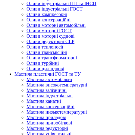
Оливи індустріальні ІГП та ІНСП
Оливи індустріальні ГОСТ
Оливи компресорні
Оливи консерваційні
Оливи моторні автомобільні
Оливи моторні ГОСТ
Оливи моторні суднові
Оливи редукторні CLP
Оливи теплоносії
Оливи трансмісійні
Оливи трансформаторні
Оливи турбінні
Оливи циліндрові
Мастила пластичні ГОСТ та ТУ
Мастила автомобільні
Мастила високотемпературні
Мастила залізничні
Мастила індустріальні
Мастила канатні
Мастила консерваційні
Мастила низькотемпературні
Мастила приладові
Мастила приробіткові
Мастила редукторні
Мастила універсальні