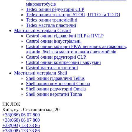
мікроавтобусів
Tedex оливи редукторні CLP
Tedex оливи тракторні STOU, UTTO та TDTO
Tedex оливи трансмісійні
Tedex мастила пластичні
Мастильні матеріали Castrol
Castrol оливи гідравлічні HLP и HVLP
Castrol оливи індустріальні.
Castrol оливи моторні PKW легкових автомобілів,
джипів, бусів та малотоннажних автомобілів
Castrol оливи редукторні CLP
Castrol оливи компресорні і вакуумні
Castrol мастила пластичні
Мастильні матеріали Shell
Shell оливи гідравлічні Tellus
Shell оливи компресорні Corena
Shell оливи редукторні Omala
Shell оливи верстатні Tonna
НК ЛОК
Київ, вул. Святошинська, 20
+38(066) 06 07 800
+38(068) 06 07 800
+38(093) 133 33 86
+38(098) 133 33 86