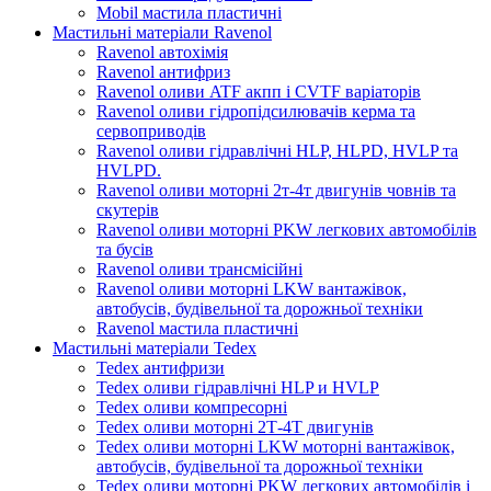
Mobil мастила пластичні
Мастильні матеріали Ravenol
Ravenol автохімія
Ravenol антифриз
Ravenol оливи ATF акпп і CVTF варіаторів
Ravenol оливи гідропідсилювачів керма та
сервоприводів
Ravenol оливи гідравлічні HLP, HLPD, HVLP та
HVLPD.
Ravenol оливи моторні 2т-4т двигунів човнів та
скутерів
Ravenol оливи моторні PKW легкових автомобілів
та бусів
Ravenol оливи трансмісійні
Ravenol оливи моторні LKW вантажівок,
автобусів, будівельної та дорожньої техніки
Ravenol мастила пластичні
Мастильні матеріали Tedex
Tedex антифризи
Tedex оливи гідравлічні HLP и HVLP
Tedex оливи компресорні
Tedex оливи моторні 2Т-4Т двигунів
Tedex оливи моторні LKW моторні вантажівок,
автобусів, будівельної та дорожньої техніки
Tedex оливи моторні PKW легкових автомобілів і