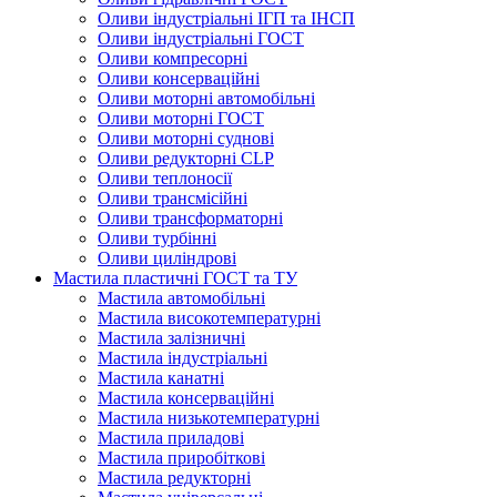
Оливи індустріальні ІГП та ІНСП
Оливи індустріальні ГОСТ
Оливи компресорні
Оливи консерваційні
Оливи моторні автомобільні
Оливи моторні ГОСТ
Оливи моторні суднові
Оливи редукторні CLP
Оливи теплоносії
Оливи трансмісійні
Оливи трансформаторні
Оливи турбінні
Оливи циліндрові
Мастила пластичні ГОСТ та ТУ
Мастила автомобільні
Мастила високотемпературні
Мастила залізничні
Мастила індустріальні
Мастила канатні
Мастила консерваційні
Мастила низькотемпературні
Мастила приладові
Мастила приробіткові
Мастила редукторні