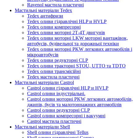
Ravenol мастила пластичні
Мастильні матеріали Tedex
Tedex антифризи
Tedex оливи гідравлічні HLP и HVLP
Tedex оливи компресорні
Tedex оливи моторні 2Т-4Т двигунів
Tedex оливи моторні LKW моторні вантажівок,
автобусів, будівельної та дорожньої техніки
Tedex оливи моторні PKW легкових автомобілів і
мікроавтобусів
Tedex оливи редукторні CLP
Tedex оливи тракторні STOU, UTTO та TDTO
Tedex оливи трансмісійні
Tedex мастила пластичні
Мастильні матеріали Castrol
Castrol оливи гідравлічні HLP и HVLP
Castrol оливи індустріальні.
Castrol оливи моторні PKW легкових автомобілів,
джипів, бусів та малотоннажних автомобілів
Castrol оливи редукторні CLP
Castrol оливи компресорні і вакуумні
Castrol мастила пластичні
Мастильні матеріали Shell
Shell оливи гідравлічні Tellus
Shell оливи компресорні Corena