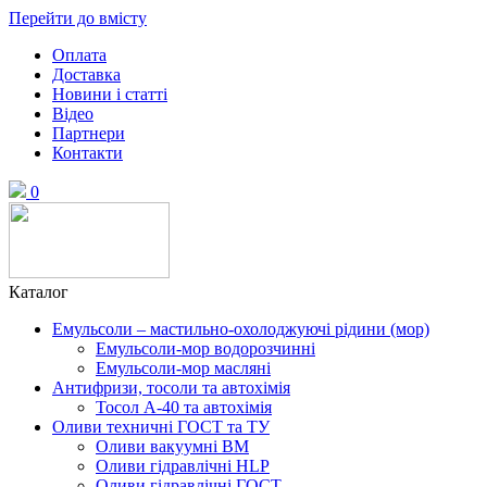
Перейти до вмісту
Оплата
Доставка
Новини і статті
Відео
Партнери
Контакти
0
Каталог
Емульсоли – мастильно-охолоджуючі рідини (мор)
Емульсоли-мор водорозчинні
Емульсоли-мор масляні
Антифризи, тосоли та автохімія
Тосол А-40 та автохімія
Оливи техничні ГОСТ та ТУ
Оливи вакуумні ВМ
Оливи гідравлічні HLP
Оливи гідравлічні ГОСТ