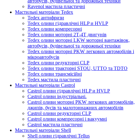
автобусів, будівельної та дорожньої техніки
Ravenol мастила пластичні
Мастильні матеріали Tedex
Tedex антифризи
Tedex оливи гідравлічні HLP и HVLP
Tedex оливи компресорні
Tedex оливи моторні 2Т-4Т двигунів
Tedex оливи моторні LKW моторні вантажівок,
автобусів, будівельної та дорожньої техніки
Tedex оливи моторні PKW легкових автомобілів і
мікроавтобусів
Tedex оливи редукторні CLP
Tedex оливи тракторні STOU, UTTO та TDTO
Tedex оливи трансмісійні
Tedex мастила пластичні
Мастильні матеріали Castrol
Castrol оливи гідравлічні HLP и HVLP
Castrol оливи індустріальні.
Castrol оливи моторні PKW легкових автомобілів,
джипів, бусів та малотоннажних автомобілів
Castrol оливи редукторні CLP
Castrol оливи компресорні і вакуумні
Castrol мастила пластичні
Мастильні матеріали Shell
Shell оливи гідравлічні Tellus