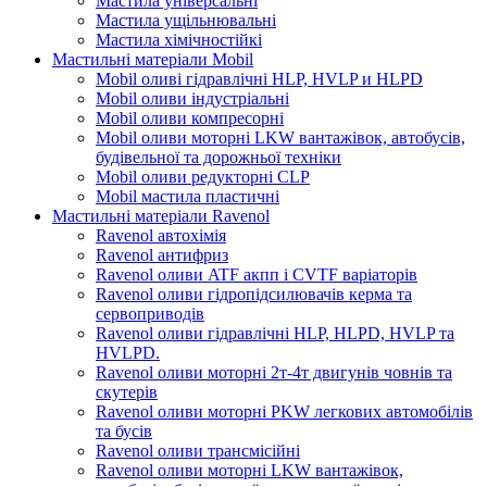
Мастила універсальні
Мастила ущільнювальні
Мастила хімічностійкі
Мастильні матеріали Mobil
Mobil оливі гідравлічні HLP, HVLP и HLPD
Mobil оливи індустріальні
Mobil оливи компресорні
Mobil оливи моторні LKW вантажівок, автобусів,
будівельної та дорожньої техніки
Mobil оливи редукторні CLP
Mobil мастила пластичні
Мастильні матеріали Ravenol
Ravenol автохімія
Ravenol антифриз
Ravenol оливи ATF акпп і CVTF варіаторів
Ravenol оливи гідропідсилювачів керма та
сервоприводів
Ravenol оливи гідравлічні HLP, HLPD, HVLP та
HVLPD.
Ravenol оливи моторні 2т-4т двигунів човнів та
скутерів
Ravenol оливи моторні PKW легкових автомобілів
та бусів
Ravenol оливи трансмісійні
Ravenol оливи моторні LKW вантажівок,