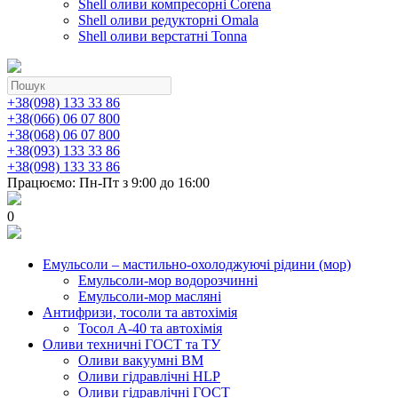
Shell оливи компресорні Corena
Shell оливи редукторні Omala
Shell оливи верстатні Tonna
+38(098) 133 33 86
+38(066) 06 07 800
+38(068) 06 07 800
+38(093) 133 33 86
+38(098) 133 33 86
Працюємо: Пн-Пт з 9:00 до 16:00
0
Емульсоли – мастильно-охолоджуючі рідини (мор)
Емульсоли-мор водорозчинні
Емульсоли-мор масляні
Антифризи, тосоли та автохімія
Тосол А-40 та автохімія
Оливи техничні ГОСТ та ТУ
Оливи вакуумні ВМ
Оливи гідравлічні HLP
Оливи гідравлічні ГОСТ