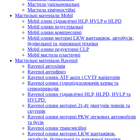
Мастила ущільнювальні
Мастила хімічностійкі
Мастильні матеріали Mobil
Mobil оливі гідравлічні HLP, HVLP и HLPD
Mobil оливи індустріальні
Mobil оливи компресорні
Mobil оливи моторні LKW вантажівок, автобусів,
будівельної та дорожньої техніки
Mobil оливи редукторні CLP
Mobil мастила пластичні
Мастильні матеріали Ravenol
Ravenol автохімія
Ravenol антифриз
Ravenol оливи ATF акпп і CVTF варіаторів
Ravenol оливи гідропідсилювачів керма та
сервоприводів
Ravenol оливи гідравлічні HLP, HLPD, HVLP та
HVLPD.
Ravenol оливи моторні 2т-4т двигунів човнів та
скутерів
Ravenol оливи моторні PKW легкових автомобілів
та бусів
Ravenol оливи трансмісійні
Ravenol оливи моторні LKW вантажівок,
автобусів, будівельної та дорожньої техніки