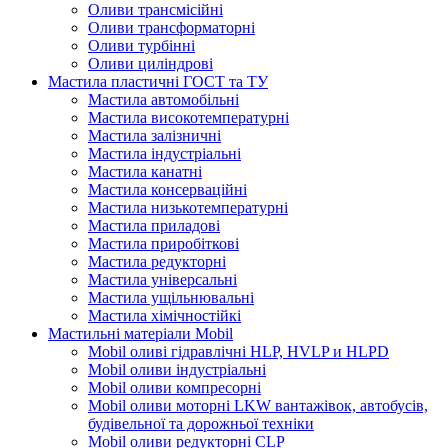
Оливи трансмісійні
Оливи трансформаторні
Оливи турбінні
Оливи циліндрові
Мастила пластичні ГОСТ та ТУ
Мастила автомобільні
Мастила високотемпературні
Мастила залізничні
Мастила індустріальні
Мастила канатні
Мастила консерваційні
Мастила низькотемпературні
Мастила приладові
Мастила приробіткові
Мастила редукторні
Мастила універсальні
Мастила ущільнювальні
Мастила хімічностійкі
Мастильні матеріали Mobil
Mobil оливі гідравлічні HLP, HVLP и HLPD
Mobil оливи індустріальні
Mobil оливи компресорні
Mobil оливи моторні LKW вантажівок, автобусів,
будівельної та дорожньої техніки
Mobil оливи редукторні CLP