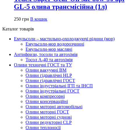
GL-5 олива трансмісійна (1л)
250
грн
В кошик
Каталог товарів
Емульсоли – мастильно-охолоджуючі рідини (мор)
Емульсоли-мор водорозчинні
Емульсоли-мор масляні
Антифризи, тосоли та автохімія
Тосол А-40 та автохімія
Оливи техничні ГОСТ та ТУ
Оливи вакуумні ВМ
Оливи гідравлічні HLP
Оливи гідравлічні ГОСТ
Оливи індустріальні ІГП та ІНСП
Оливи індустріальні ГОСТ
Оливи компресорні
Оливи консерваційні
Оливи моторні автомобільні
Оливи моторні ГОСТ
Оливи моторні суднові
Оливи редукторні CLP
Оливи теплоносії