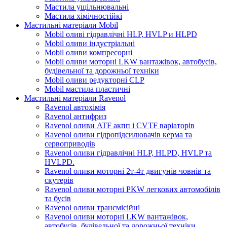
Мастила ущільнювальні
Мастила хімічностійкі
Мастильні матеріали Mobil
Mobil оливі гідравлічні HLP, HVLP и HLPD
Mobil оливи індустріальні
Mobil оливи компресорні
Mobil оливи моторні LKW вантажівок, автобусів,
будівельної та дорожньої техніки
Mobil оливи редукторні CLP
Mobil мастила пластичні
Мастильні матеріали Ravenol
Ravenol автохімія
Ravenol антифриз
Ravenol оливи ATF акпп і CVTF варіаторів
Ravenol оливи гідропідсилювачів керма та
сервоприводів
Ravenol оливи гідравлічні HLP, HLPD, HVLP та
HVLPD.
Ravenol оливи моторні 2т-4т двигунів човнів та
скутерів
Ravenol оливи моторні PKW легкових автомобілів
та бусів
Ravenol оливи трансмісійні
Ravenol оливи моторні LKW вантажівок,
автобусів, будівельної та дорожньої техніки