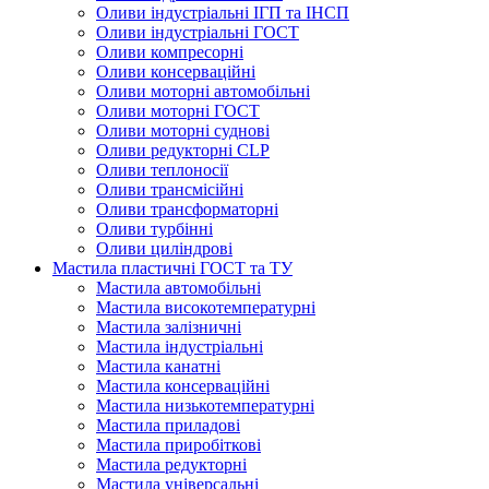
Оливи індустріальні ІГП та ІНСП
Оливи індустріальні ГОСТ
Оливи компресорні
Оливи консерваційні
Оливи моторні автомобільні
Оливи моторні ГОСТ
Оливи моторні суднові
Оливи редукторні CLP
Оливи теплоносії
Оливи трансмісійні
Оливи трансформаторні
Оливи турбінні
Оливи циліндрові
Мастила пластичні ГОСТ та ТУ
Мастила автомобільні
Мастила високотемпературні
Мастила залізничні
Мастила індустріальні
Мастила канатні
Мастила консерваційні
Мастила низькотемпературні
Мастила приладові
Мастила приробіткові
Мастила редукторні
Мастила універсальні