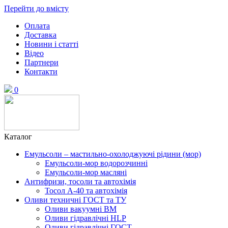
Перейти до вмісту
Оплата
Доставка
Новини і статті
Відео
Партнери
Контакти
0
Каталог
Емульсоли – мастильно-охолоджуючі рідини (мор)
Емульсоли-мор водорозчинні
Емульсоли-мор масляні
Антифризи, тосоли та автохімія
Тосол А-40 та автохімія
Оливи техничні ГОСТ та ТУ
Оливи вакуумні ВМ
Оливи гідравлічні HLP
Оливи гідравлічні ГОСТ