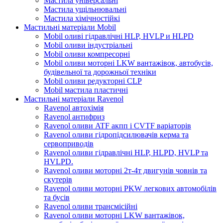
Мастила універсальні
Мастила ущільнювальні
Мастила хімічностійкі
Мастильні матеріали Mobil
Mobil оливі гідравлічні HLP, HVLP и HLPD
Mobil оливи індустріальні
Mobil оливи компресорні
Mobil оливи моторні LKW вантажівок, автобусів,
будівельної та дорожньої техніки
Mobil оливи редукторні CLP
Mobil мастила пластичні
Мастильні матеріали Ravenol
Ravenol автохімія
Ravenol антифриз
Ravenol оливи ATF акпп і CVTF варіаторів
Ravenol оливи гідропідсилювачів керма та
сервоприводів
Ravenol оливи гідравлічні HLP, HLPD, HVLP та
HVLPD.
Ravenol оливи моторні 2т-4т двигунів човнів та
скутерів
Ravenol оливи моторні PKW легкових автомобілів
та бусів
Ravenol оливи трансмісійні
Ravenol оливи моторні LKW вантажівок,