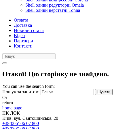
Shell оливи редукторні Omala
Shell оливи верстатні Tonna
Оплата
Доставка
Новини і статті
Відео
Партнери
Контакти
Отакої! Цю сторінку не знайдено.
You can use the search form:
Пошук за запитом:
Шукати
Or
return
home page
НК ЛОК
Київ, вул. Святошинська, 20
+38(066) 06 07 800
+38(068) 06 07 800