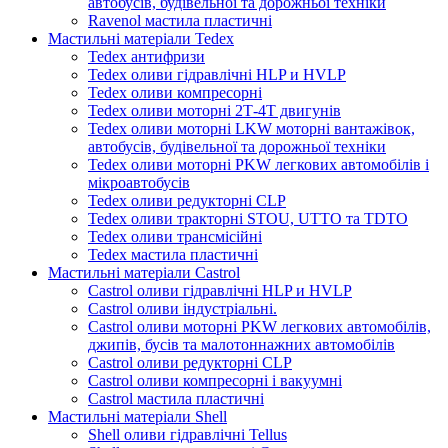
автобусів, будівельної та дорожньої техніки
Ravenol мастила пластичні
Мастильні матеріали Tedex
Tedex антифризи
Tedex оливи гідравлічні HLP и HVLP
Tedex оливи компресорні
Tedex оливи моторні 2Т-4Т двигунів
Tedex оливи моторні LKW моторні вантажівок,
автобусів, будівельної та дорожньої техніки
Tedex оливи моторні PKW легкових автомобілів і
мікроавтобусів
Tedex оливи редукторні CLP
Tedex оливи тракторні STOU, UTTO та TDTO
Tedex оливи трансмісійні
Tedex мастила пластичні
Мастильні матеріали Castrol
Castrol оливи гідравлічні HLP и HVLP
Castrol оливи індустріальні.
Castrol оливи моторні PKW легкових автомобілів,
джипів, бусів та малотоннажних автомобілів
Castrol оливи редукторні CLP
Castrol оливи компресорні і вакуумні
Castrol мастила пластичні
Мастильні матеріали Shell
Shell оливи гідравлічні Tellus