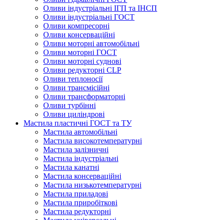
Оливи індустріальні ІГП та ІНСП
Оливи індустріальні ГОСТ
Оливи компресорні
Оливи консерваційні
Оливи моторні автомобільні
Оливи моторні ГОСТ
Оливи моторні суднові
Оливи редукторні CLP
Оливи теплоносії
Оливи трансмісійні
Оливи трансформаторні
Оливи турбінні
Оливи циліндрові
Мастила пластичні ГОСТ та ТУ
Мастила автомобільні
Мастила високотемпературні
Мастила залізничні
Мастила індустріальні
Мастила канатні
Мастила консерваційні
Мастила низькотемпературні
Мастила приладові
Мастила приробіткові
Мастила редукторні