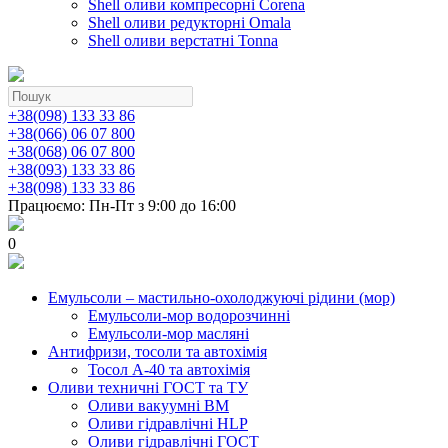
Shell оливи компресорні Corena
Shell оливи редукторні Omala
Shell оливи верстатні Tonna
+38(098) 133 33 86
+38(066) 06 07 800
+38(068) 06 07 800
+38(093) 133 33 86
+38(098) 133 33 86
Працюємо: Пн-Пт з 9:00 до 16:00
0
Емульсоли – мастильно-охолоджуючі рідини (мор)
Емульсоли-мор водорозчинні
Емульсоли-мор масляні
Антифризи, тосоли та автохімія
Тосол А-40 та автохімія
Оливи техничні ГОСТ та ТУ
Оливи вакуумні ВМ
Оливи гідравлічні HLP
Оливи гідравлічні ГОСТ