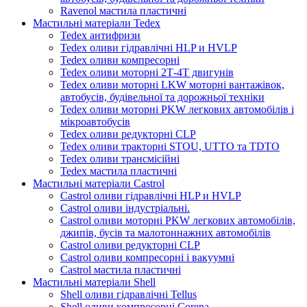
Ravenol мастила пластичні
Мастильні матеріали Tedex
Tedex антифризи
Tedex оливи гідравлічні HLP и HVLP
Tedex оливи компресорні
Tedex оливи моторні 2Т-4Т двигунів
Tedex оливи моторні LKW моторні вантажівок,
автобусів, будівельної та дорожньої техніки
Tedex оливи моторні PKW легкових автомобілів і
мікроавтобусів
Tedex оливи редукторні CLP
Tedex оливи тракторні STOU, UTTO та TDTO
Tedex оливи трансмісійні
Tedex мастила пластичні
Мастильні матеріали Castrol
Castrol оливи гідравлічні HLP и HVLP
Castrol оливи індустріальні.
Castrol оливи моторні PKW легкових автомобілів,
джипів, бусів та малотоннажних автомобілів
Castrol оливи редукторні CLP
Castrol оливи компресорні і вакуумні
Castrol мастила пластичні
Мастильні матеріали Shell
Shell оливи гідравлічні Tellus
Shell оливи компресорні Corena