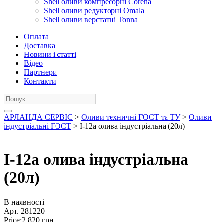
Shell оливи компресорні Corena
Shell оливи редукторні Omala
Shell оливи верстатні Tonna
Оплата
Доставка
Новини і статті
Відео
Партнери
Контакти
АРЛАНДА СЕРВІС
>
Оливи техничні ГОСТ та ТУ
>
Оливи
індустріальні ГОСТ
> І-12а олива індустріальна (20л)
І-12а олива індустріальна
(20л)
В наявності
Арт.
281220
Price:
2 820
грн