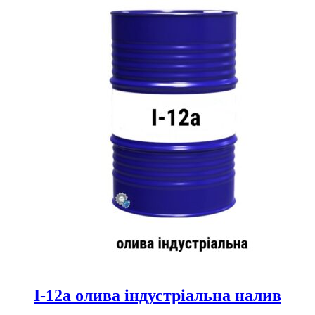
І-12а олива індустріальна налив