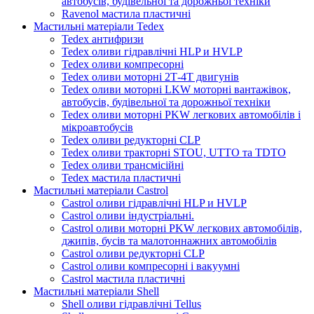
автобусів, будівельної та дорожньої техніки
Ravenol мастила пластичні
Мастильні матеріали Tedex
Tedex антифризи
Tedex оливи гідравлічні HLP и HVLP
Tedex оливи компресорні
Tedex оливи моторні 2Т-4Т двигунів
Tedex оливи моторні LKW моторні вантажівок,
автобусів, будівельної та дорожньої техніки
Tedex оливи моторні PKW легкових автомобілів і
мікроавтобусів
Tedex оливи редукторні CLP
Tedex оливи тракторні STOU, UTTO та TDTO
Tedex оливи трансмісійні
Tedex мастила пластичні
Мастильні матеріали Castrol
Castrol оливи гідравлічні HLP и HVLP
Castrol оливи індустріальні.
Castrol оливи моторні PKW легкових автомобілів,
джипів, бусів та малотоннажних автомобілів
Castrol оливи редукторні CLP
Castrol оливи компресорні і вакуумні
Castrol мастила пластичні
Мастильні матеріали Shell
Shell оливи гідравлічні Tellus