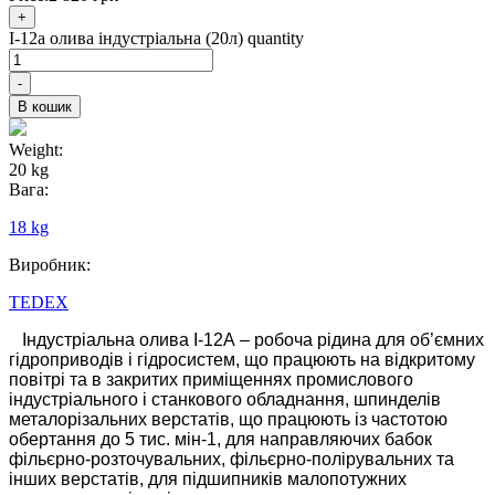
+
І-12а олива індустріальна (20л) quantity
-
В кошик
Weight:
20 kg
Вага:
18 kg
Виробник:
TEDEX
Індустріальна олива І-12А – робоча рідина для об’ємних
гідроприводів і гідросистем, що працюють на відкритому
повітрі та в закритих приміщеннях промислового
індустріального і станкового обладнання, шпинделів
металорізальних верстатів, що працюють із частотою
обертання до 5 тис. мін-1, для направляючих бабок
фільєрно-розточувальних, фільєрно-полірувальних та
інших верстатів, для підшипників малопотужних