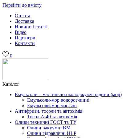
Перейти до вмісту
Оплата
Доставка
Новини і статті
Відео
Партнери
Контакти
0
Каталог
Емульсоли – мастильно-охолоджуючі рідини (мор)
Емульсоли-мор водорозчинні
Емульсоли-мор масляні
Антифризи, тосоли та автохімія
Тосол А-40 та автохімія
Оливи техничні ГОСТ та ТУ
Оливи вакуумні ВМ
Оливи гідравлічні HLP