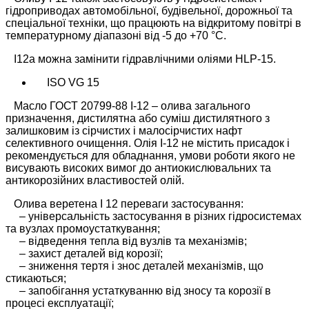
гідроприводах автомобільної, будівельної, дорожньої та
спеціальної техніки, що працюють на відкритому повітрі в
температурному діапазоні від -5 до +70 °С.
І12а можна замінити гідравлічними оліями HLP-15.
ISO VG 15
Масло ГОСТ 20799-88 І-12 – олива загального
призначення, дистилятна або суміш дистилятного з
залишковим із сірчистих і малосірчистих нафт
селективного очищення. Олія І-12 не містить присадок і
рекомендується для обладнання, умови роботи якого не
висувають високих вимог до антиокислювальних та
антикорозійних властивостей олій.
Олива веретена І 12 переваги застосування:
– універсальність застосування в різних гідросистемах
та вузлах промоустаткування;
– відведення тепла від вузлів та механізмів;
– захист деталей від корозії;
– зниження тертя і знос деталей механізмів, що
стикаються;
– запобігання устаткуванню від зносу та корозії в
процесі експлуатації;