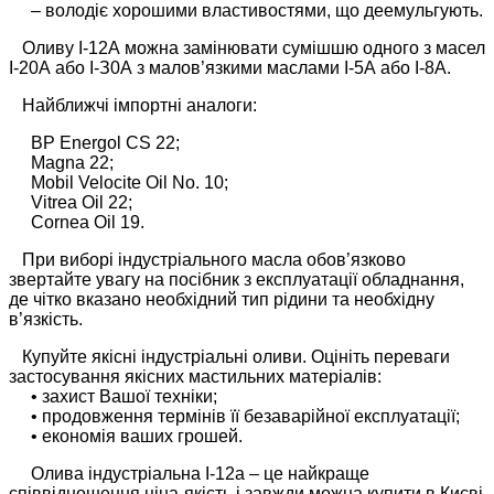
– володіє хорошими властивостями, що деемульгують.
Оливу І-12А можна замінювати сумішшю одного з масел
І-20А або І-З0А з малов’язкими маслами І-5А або І-8А.
Найближчі імпортні аналоги:
BP Energol CS 22;
Magna 22;
Mobil Velocite Oil No. 10;
Vitrea Oil 22;
Cornea Oil 19.
При виборі індустріального масла обов’язково
звертайте увагу на посібник з експлуатації обладнання,
де чітко вказано необхідний тип рідини та необхідну
в’язкість.
Купуйте якісні індустріальні оливи. Оцініть переваги
застосування якісних мастильних матеріалів:
• захист Вашої техніки;
• продовження термінів її безаварійної експлуатації;
• економія ваших грошей.
Олива індустріальна І-12а – це найкраще
співвідношення ціна-якість і завжди можна купити в Києві