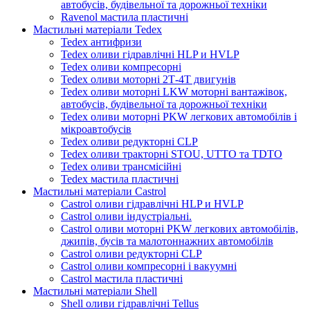
автобусів, будівельної та дорожньої техніки
Ravenol мастила пластичні
Мастильні матеріали Tedex
Tedex антифризи
Tedex оливи гідравлічні HLP и HVLP
Tedex оливи компресорні
Tedex оливи моторні 2Т-4Т двигунів
Tedex оливи моторні LKW моторні вантажівок,
автобусів, будівельної та дорожньої техніки
Tedex оливи моторні PKW легкових автомобілів і
мікроавтобусів
Tedex оливи редукторні CLP
Tedex оливи тракторні STOU, UTTO та TDTO
Tedex оливи трансмісійні
Tedex мастила пластичні
Мастильні матеріали Castrol
Castrol оливи гідравлічні HLP и HVLP
Castrol оливи індустріальні.
Castrol оливи моторні PKW легкових автомобілів,
джипів, бусів та малотоннажних автомобілів
Castrol оливи редукторні CLP
Castrol оливи компресорні і вакуумні
Castrol мастила пластичні
Мастильні матеріали Shell
Shell оливи гідравлічні Tellus