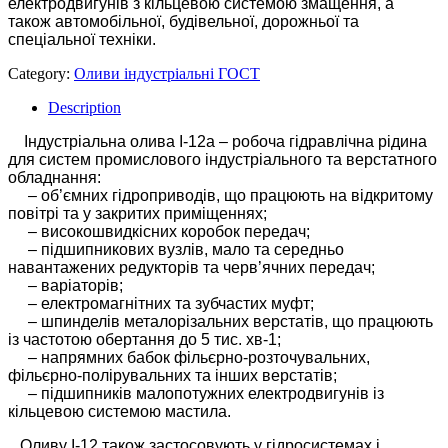
електродвигунів з кільцевою системою змащення, а
також автомобільної, будівельної, дорожньої та
спеціальної техніки.
Category:
Оливи індустріальні ГОСТ
Description
Індустріальна олива І-12а – робоча гідравлічна рідина
для систем промислового індустріального та верстатного
обладнання:
– об’ємних гідроприводів, що працюють на відкритому
повітрі та у закритих приміщеннях;
– високошвидкісних коробок передач;
– підшипникових вузлів, мало та середньо
навантажених редукторів та черв’ячних передач;
– варіаторів;
– електромагнітних та зубчастих муфт;
– шпинделів металорізальних верстатів, що працюють
із частотою обертання до 5 тис. хв-1;
– напрямних бабок фільєрно-розточувальних,
фільєрно-полірувальних та інших верстатів;
– підшипників малопотужних електродвигунів із
кільцевою системою мастила.
Оливу І-12 також застосовують у гідросистемах і