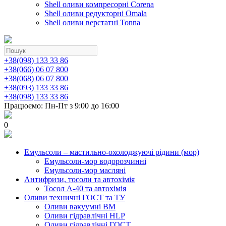
Shell оливи компресорні Corena
Shell оливи редукторні Omala
Shell оливи верстатні Tonna
+38(098) 133 33 86
+38(066) 06 07 800
+38(068) 06 07 800
+38(093) 133 33 86
+38(098) 133 33 86
Працюємо: Пн-Пт з 9:00 до 16:00
0
Емульсоли – мастильно-охолоджуючі рідини (мор)
Емульсоли-мор водорозчинні
Емульсоли-мор масляні
Антифризи, тосоли та автохімія
Тосол А-40 та автохімія
Оливи техничні ГОСТ та ТУ
Оливи вакуумні ВМ
Оливи гідравлічні HLP
Оливи гідравлічні ГОСТ