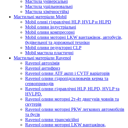
Мастила універсальні
Мастила ущільнювальні
Мастила хімічностійкі
Мастильні матеріали Mobil
Mobil оливі гідравлічні HLP, HVLP и HLPD
Mobil оливи індустріальні
Mobil оливи компресорні
Mobil оливи моторні LKW вантажівок, автобусів,
будівельної та дорожньої техніки
Mobil оливи редукторні CLP
Mobil мастила пластичні
Мастильні матеріали Ravenol
Ravenol автохімія
Ravenol антифриз
Ravenol оливи ATF акпп і CVTF варіаторів
Ravenol оливи гідропідсилювачів керма та
сервоприводів
Ravenol оливи гідравлічні HLP, HLPD, HVLP та
HVLPD.
Ravenol оливи моторні 2т-4т двигунів човнів та
скутерів
Ravenol оливи моторні PKW легкових автомобілів
та бусів
Ravenol оливи трансмісійні
Ravenol оливи моторні LKW вантажівок,