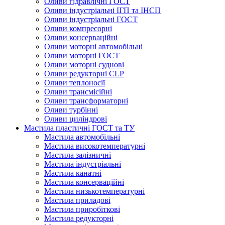
Оливи гідравлічні ГОСТ
Оливи індустріальні ІГП та ІНСП
Оливи індустріальні ГОСТ
Оливи компресорні
Оливи консерваційні
Оливи моторні автомобільні
Оливи моторні ГОСТ
Оливи моторні суднові
Оливи редукторні CLP
Оливи теплоносії
Оливи трансмісійні
Оливи трансформаторні
Оливи турбінні
Оливи циліндрові
Мастила пластичні ГОСТ та ТУ
Мастила автомобільні
Мастила високотемпературні
Мастила залізничні
Мастила індустріальні
Мастила канатні
Мастила консерваційні
Мастила низькотемпературні
Мастила приладові
Мастила приробіткові
Мастила редукторні