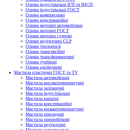
Оливи індустріальні ІГП та ІНСП
Оливи індустріальні ГОСТ
Оливи компресорні
Оливи консерваційні
Оливи моторні автомобільні
Оливи моторні ГОСТ
Оливи моторні суднові
Оливи редукторні CLP
Оливи теплоносії
Оливи трансмісійні
Оливи трансформаторні
Оливи турбінні
Оливи циліндрові
Мастила пластичні ГОСТ та ТУ
Мастила автомобільні
Мастила високотемпературні
Мастила залізничні
Мастила індустріальні
Мастила канатні
Мастила консерваційні
Мастила низькотемпературні
Мастила приладові
Мастила приробіткові
Мастила редукторні
Мастила універсальні