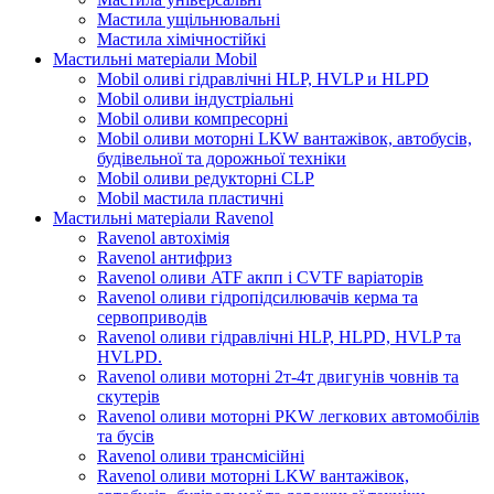
Мастила ущільнювальні
Мастила хімічностійкі
Мастильні матеріали Mobil
Mobil оливі гідравлічні HLP, HVLP и HLPD
Mobil оливи індустріальні
Mobil оливи компресорні
Mobil оливи моторні LKW вантажівок, автобусів,
будівельної та дорожньої техніки
Mobil оливи редукторні CLP
Mobil мастила пластичні
Мастильні матеріали Ravenol
Ravenol автохімія
Ravenol антифриз
Ravenol оливи ATF акпп і CVTF варіаторів
Ravenol оливи гідропідсилювачів керма та
сервоприводів
Ravenol оливи гідравлічні HLP, HLPD, HVLP та
HVLPD.
Ravenol оливи моторні 2т-4т двигунів човнів та
скутерів
Ravenol оливи моторні PKW легкових автомобілів
та бусів
Ravenol оливи трансмісійні
Ravenol оливи моторні LKW вантажівок,