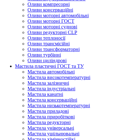
Оливи компресорні
Оливи консерваційні
Оливи моторні автомобільні
Оливи моторні ГОСТ
Оливи моторні суднові
Оливи редукторні CLP
Оливи теплоносії
Оливи трансмісійні
Оливи трансформаторні
Оливи турбінні
Оливи циліндрові
Мастила пластичні ГОСТ та ТУ
Мастила автомобільні
Мастила високотемпературні
Мастила залізничні
Мастила індустріальні
Мастила канатні
Мастила консерваційні
Мастила низькотемпературні
Мастила приладові
Мастила приробіткові
Мастила редукторні
Мастила універсальні
Мастила ущільнювальні
Мастила хімічностійкі