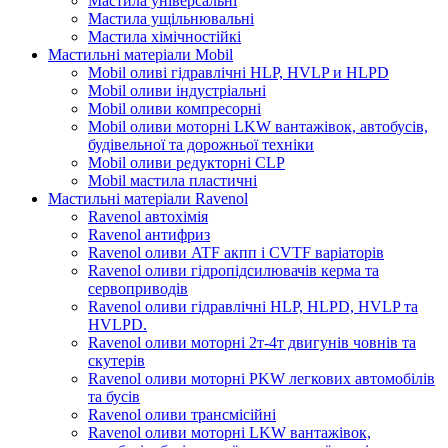
Мастила універсальні
Мастила ущільнювальні
Мастила хімічностійкі
Мастильні матеріали Mobil
Mobil оливі гідравлічні HLP, HVLP и HLPD
Mobil оливи індустріальні
Mobil оливи компресорні
Mobil оливи моторні LKW вантажівок, автобусів,
будівельної та дорожньої техніки
Mobil оливи редукторні CLP
Mobil мастила пластичні
Мастильні матеріали Ravenol
Ravenol автохімія
Ravenol антифриз
Ravenol оливи ATF акпп і CVTF варіаторів
Ravenol оливи гідропідсилювачів керма та
сервоприводів
Ravenol оливи гідравлічні HLP, HLPD, HVLP та
HVLPD.
Ravenol оливи моторні 2т-4т двигунів човнів та
скутерів
Ravenol оливи моторні PKW легкових автомобілів
та бусів
Ravenol оливи трансмісійні
Ravenol оливи моторні LKW вантажівок,