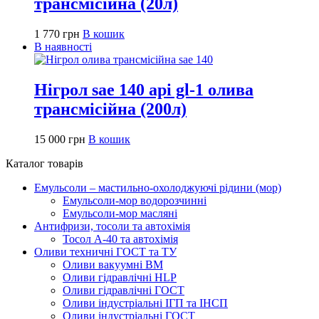
трансмісійна (20л)
1 770
грн
В кошик
В наявності
Нігрол sae 140 api gl-1 олива
трансмісійна (200л)
15 000
грн
В кошик
Каталог товарів
Емульсоли – мастильно-охолоджуючі рідини (мор)
Емульсоли-мор водорозчинні
Емульсоли-мор масляні
Антифризи, тосоли та автохімія
Тосол А-40 та автохімія
Оливи техничні ГОСТ та ТУ
Оливи вакуумні ВМ
Оливи гідравлічні HLP
Оливи гідравлічні ГОСТ
Оливи індустріальні ІГП та ІНСП
Оливи індустріальні ГОСТ