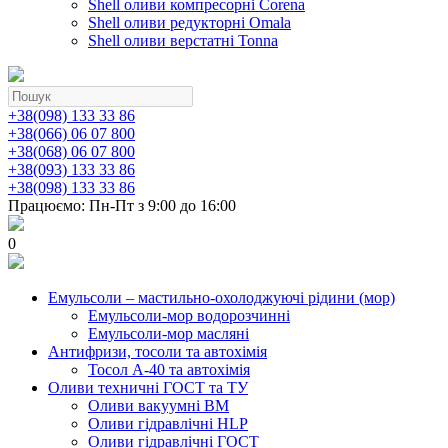
Shell оливи компресорні Corena
Shell оливи редукторні Omala
Shell оливи верстатні Tonna
+38(098) 133 33 86
+38(066) 06 07 800
+38(068) 06 07 800
+38(093) 133 33 86
+38(098) 133 33 86
Працюємо: Пн-Пт з 9:00 до 16:00
0
Емульсоли – мастильно-охолоджуючі рідини (мор)
Емульсоли-мор водорозчинні
Емульсоли-мор масляні
Антифризи, тосоли та автохімія
Тосол А-40 та автохімія
Оливи техничні ГОСТ та ТУ
Оливи вакуумні ВМ
Оливи гідравлічні HLP
Оливи гідравлічні ГОСТ