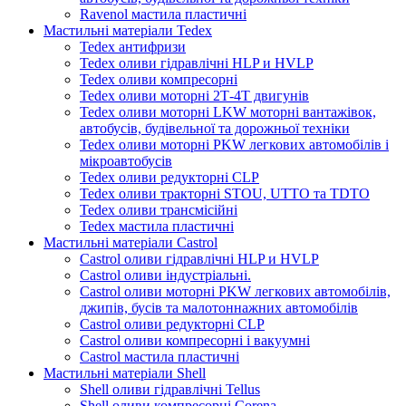
Ravenol мастила пластичні
Мастильні матеріали Tedex
Tedex антифризи
Tedex оливи гідравлічні HLP и HVLP
Tedex оливи компресорні
Tedex оливи моторні 2Т-4Т двигунів
Tedex оливи моторні LKW моторні вантажівок,
автобусів, будівельної та дорожньої техніки
Tedex оливи моторні PKW легкових автомобілів і
мікроавтобусів
Tedex оливи редукторні CLP
Tedex оливи тракторні STOU, UTTO та TDTO
Tedex оливи трансмісійні
Tedex мастила пластичні
Мастильні матеріали Castrol
Castrol оливи гідравлічні HLP и HVLP
Castrol оливи індустріальні.
Castrol оливи моторні PKW легкових автомобілів,
джипів, бусів та малотоннажних автомобілів
Castrol оливи редукторні CLP
Castrol оливи компресорні і вакуумні
Castrol мастила пластичні
Мастильні матеріали Shell
Shell оливи гідравлічні Tellus
Shell оливи компресорні Corena