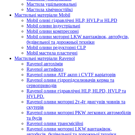
Мастила ущільнювальні
Мастила хімічностійкі
Мастильні матеріали Mobil
Mobil оливі гідравлічні HLP, HVLP и HLPD
Mobil оливи індустріальні
Mobil оливи компресорні
Mobil оливи моторні LKW вантажівок, автобусів,
будівельної та дорожньої техніки
Mobil оливи редукторні CLP
Mobil мастила пластичні
Мастильні матеріали Ravenol
Ravenol автохімія
Ravenol антифриз
Ravenol оливи ATF акпп і CVTF варіаторів
Ravenol оливи гідропідсилювачів керма та
сервоприводів
Ravenol оливи гідравлічні HLP, HLPD, HVLP та
HVLPD.
Ravenol оливи моторні 2т-4т двигунів човнів та
скутерів
Ravenol оливи моторні PKW легкових автомобілів
та бусів
Ravenol оливи трансмісійні
Ravenol оливи моторні LKW вантажівок,
автобусів, будівельної та дорожньої техніки