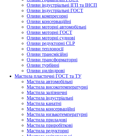
Оливи індустріальні ІГП та ІНСП
Оливи індустріальні ГОСТ
Оливи компресорні
Оливи консерваційні
Оливи моторні автомобільні
Оливи моторні ГОСТ
Оливи моторні суднові
Оливи редукторні CLP
Оливи теплоносії
Оливи трансмісійні
Оливи трансформаторні
Оливи турбінні
Оливи циліндрові
Мастила пластичні ГОСТ та ТУ
Мастила автомобільні
Мастила високотемпературні
Мастила залізничні
Мастила індустріальні
Мастила канатні
Мастила консерваційні
Мастила низькотемпературні
Мастила приладові
Мастила приробіткові
Мастила редукторні