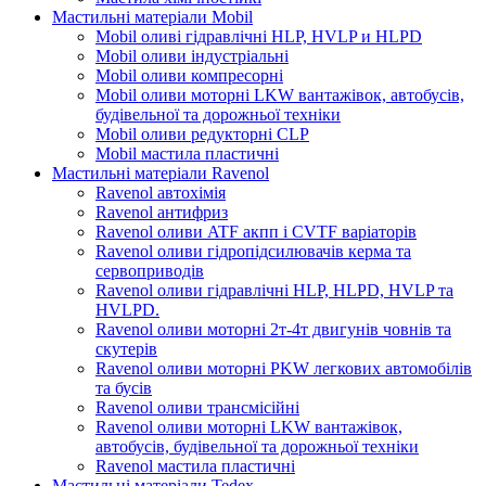
Мастильні матеріали Mobil
Mobil оливі гідравлічні HLP, HVLP и HLPD
Mobil оливи індустріальні
Mobil оливи компресорні
Mobil оливи моторні LKW вантажівок, автобусів,
будівельної та дорожньої техніки
Mobil оливи редукторні CLP
Mobil мастила пластичні
Мастильні матеріали Ravenol
Ravenol автохімія
Ravenol антифриз
Ravenol оливи ATF акпп і CVTF варіаторів
Ravenol оливи гідропідсилювачів керма та
сервоприводів
Ravenol оливи гідравлічні HLP, HLPD, HVLP та
HVLPD.
Ravenol оливи моторні 2т-4т двигунів човнів та
скутерів
Ravenol оливи моторні PKW легкових автомобілів
та бусів
Ravenol оливи трансмісійні
Ravenol оливи моторні LKW вантажівок,
автобусів, будівельної та дорожньої техніки
Ravenol мастила пластичні
Мастильні матеріали Tedex