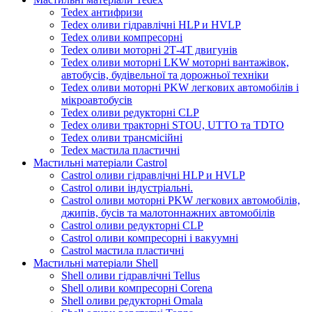
Tedex антифризи
Tedex оливи гідравлічні HLP и HVLP
Tedex оливи компресорні
Tedex оливи моторні 2Т-4Т двигунів
Tedex оливи моторні LKW моторні вантажівок,
автобусів, будівельної та дорожньої техніки
Tedex оливи моторні PKW легкових автомобілів і
мікроавтобусів
Tedex оливи редукторні CLP
Tedex оливи тракторні STOU, UTTO та TDTO
Tedex оливи трансмісійні
Tedex мастила пластичні
Мастильні матеріали Castrol
Castrol оливи гідравлічні HLP и HVLP
Castrol оливи індустріальні.
Castrol оливи моторні PKW легкових автомобілів,
джипів, бусів та малотоннажних автомобілів
Castrol оливи редукторні CLP
Castrol оливи компресорні і вакуумні
Castrol мастила пластичні
Мастильні матеріали Shell
Shell оливи гідравлічні Tellus
Shell оливи компресорні Corena
Shell оливи редукторні Omala