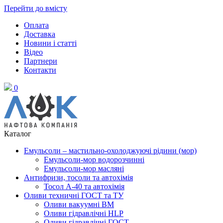
Перейти до вмісту
Оплата
Доставка
Новини і статті
Відео
Партнери
Контакти
0
Каталог
Емульсоли – мастильно-охолоджуючі рідини (мор)
Емульсоли-мор водорозчинні
Емульсоли-мор масляні
Антифризи, тосоли та автохімія
Тосол А-40 та автохімія
Оливи техничні ГОСТ та ТУ
Оливи вакуумні ВМ
Оливи гідравлічні HLP
Оливи гідравлічні ГОСТ