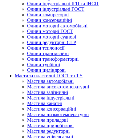
Оливи індустріальні ІГП та ІНСП
Оливи індустріальні ГОСТ
Оливи компресорні
Оливи консерваційні
Оливи моторні автомобільні
Оливи моторні ГОСТ
Оливи моторні суднові
Оливи редукторні CLP
Оливи теплоносії
Оливи трансмісійні
Оливи трансформаторні
Оливи турбінні
Оливи циліндрові
Мастила пластичні ГОСТ та ТУ
Мастила автомобільні
Мастила високотемпературні
Мастила залізничні
Мастила індустріальні
Мастила канатні
Мастила консерваційні
Мастила низькотемпературні
Мастила приладові
Мастила приробіткові
Мастила редукторні
Мастила універсальні