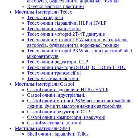
автобусів, будівельної та дорожньої техніки
Ravenol мастила пластичні
Мастильні матеріали Tedex
Tedex антифризи
Tedex оливи гідравлічні HLP и HVLP
Tedex оливи компресорні
Tedex оливи моторні 2Т-4Т двигунів
Tedex оливи моторні LKW моторні вантажівок,
автобусів, будівельної та дорожньої техніки
Tedex оливи моторні PKW легкових автомобілів і
мікроавтобусів
Tedex оливи редукторні CLP
Tedex оливи тракторні STOU, UTTO та TDTO
Tedex оливи трансмісійні
Tedex мастила пластичні
Мастильні матеріали Castrol
Castrol оливи гідравлічні HLP и HVLP
Castrol оливи індустріальні.
Castrol оливи моторні PKW легкових автомобілів,
джипів, бусів та малотоннажних автомобілів
Castrol оливи редукторні CLP
Castrol оливи компресорні і вакуумні
Castrol мастила пластичні
Мастильні матеріали Shell
Shell оливи гідравлічні Tellus