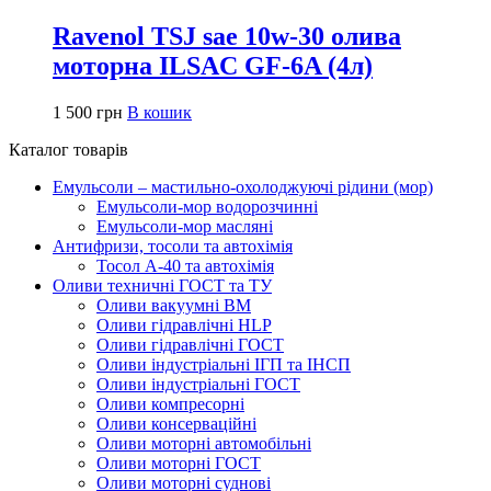
Ravenol TSJ sae 10w-30 олива
моторна ILSAC GF-6A (4л)
1 500
грн
В кошик
Каталог товарів
Емульсоли – мастильно-охолоджуючі рідини (мор)
Емульсоли-мор водорозчинні
Емульсоли-мор масляні
Антифризи, тосоли та автохімія
Тосол А-40 та автохімія
Оливи техничні ГОСТ та ТУ
Оливи вакуумні ВМ
Оливи гідравлічні HLP
Оливи гідравлічні ГОСТ
Оливи індустріальні ІГП та ІНСП
Оливи індустріальні ГОСТ
Оливи компресорні
Оливи консерваційні
Оливи моторні автомобільні
Оливи моторні ГОСТ
Оливи моторні суднові