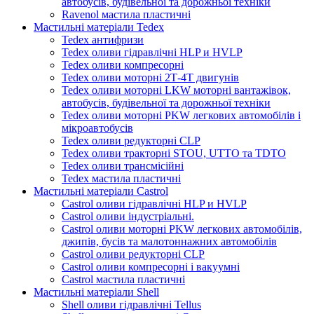
автобусів, будівельної та дорожньої техніки
Ravenol мастила пластичні
Мастильні матеріали Tedex
Tedex антифризи
Tedex оливи гідравлічні HLP и HVLP
Tedex оливи компресорні
Tedex оливи моторні 2Т-4Т двигунів
Tedex оливи моторні LKW моторні вантажівок,
автобусів, будівельної та дорожньої техніки
Tedex оливи моторні PKW легкових автомобілів і
мікроавтобусів
Tedex оливи редукторні CLP
Tedex оливи тракторні STOU, UTTO та TDTO
Tedex оливи трансмісійні
Tedex мастила пластичні
Мастильні матеріали Castrol
Castrol оливи гідравлічні HLP и HVLP
Castrol оливи індустріальні.
Castrol оливи моторні PKW легкових автомобілів,
джипів, бусів та малотоннажних автомобілів
Castrol оливи редукторні CLP
Castrol оливи компресорні і вакуумні
Castrol мастила пластичні
Мастильні матеріали Shell
Shell оливи гідравлічні Tellus