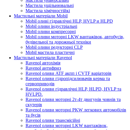
Мастила універсальні
Мастила ущільнювальні
Мастила хімічностійкі
Мастильні матеріали Mobil
Mobil оливі гідравлічні HLP, HVLP и HLPD
Mobil оливи індустріальні
Mobil оливи компресорні
Mobil оливи моторні LKW вантажівок, автобусів,
будівельної та дорожньої техніки
Mobil оливи редукторні CLP
Mobil мастила пластичні
Мастильні матеріали Ravenol
Ravenol автохімія
Ravenol антифриз
Ravenol оливи ATF акпп і CVTF варіаторів
Ravenol оливи гідропідсилювачів керма та
сервоприводів
Ravenol оливи гідравлічні HLP, HLPD, HVLP та
HVLPD.
Ravenol оливи моторні 2т-4т двигунів човнів та
скутерів
Ravenol оливи моторні PKW легкових автомобілів
та бусів
Ravenol оливи трансмісійні
Ravenol оливи моторні LKW вантажівок,