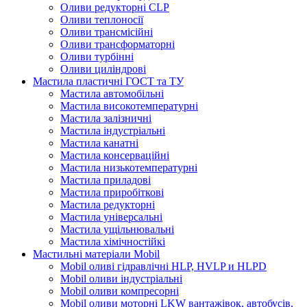
Оливи редукторні CLP
Оливи теплоносії
Оливи трансмісійні
Оливи трансформаторні
Оливи турбінні
Оливи циліндрові
Мастила пластичні ГОСТ та ТУ
Мастила автомобільні
Мастила високотемпературні
Мастила залізничні
Мастила індустріальні
Мастила канатні
Мастила консерваційні
Мастила низькотемпературні
Мастила приладові
Мастила приробіткові
Мастила редукторні
Мастила універсальні
Мастила ущільнювальні
Мастила хімічностійкі
Мастильні матеріали Mobil
Mobil оливі гідравлічні HLP, HVLP и HLPD
Mobil оливи індустріальні
Mobil оливи компресорні
Mobil оливи моторні LKW вантажівок, автобусів,