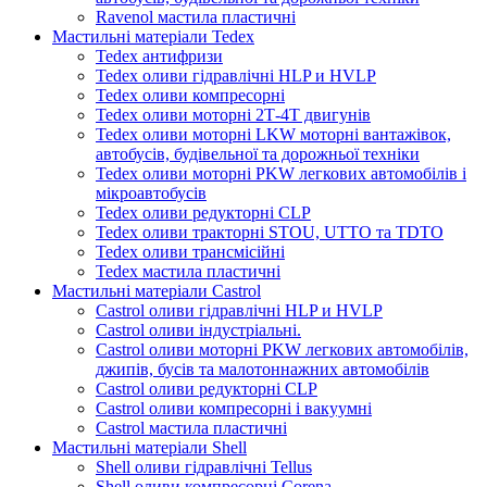
Ravenol мастила пластичні
Мастильні матеріали Tedex
Tedex антифризи
Tedex оливи гідравлічні HLP и HVLP
Tedex оливи компресорні
Tedex оливи моторні 2Т-4Т двигунів
Tedex оливи моторні LKW моторні вантажівок,
автобусів, будівельної та дорожньої техніки
Tedex оливи моторні PKW легкових автомобілів і
мікроавтобусів
Tedex оливи редукторні CLP
Tedex оливи тракторні STOU, UTTO та TDTO
Tedex оливи трансмісійні
Tedex мастила пластичні
Мастильні матеріали Castrol
Castrol оливи гідравлічні HLP и HVLP
Castrol оливи індустріальні.
Castrol оливи моторні PKW легкових автомобілів,
джипів, бусів та малотоннажних автомобілів
Castrol оливи редукторні CLP
Castrol оливи компресорні і вакуумні
Castrol мастила пластичні
Мастильні матеріали Shell
Shell оливи гідравлічні Tellus
Shell оливи компресорні Corena