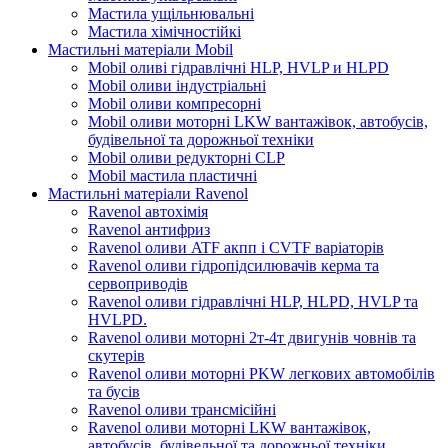
Мастила ущільнювальні
Мастила хімічностійкі
Мастильні матеріали Mobil
Mobil оливі гідравлічні HLP, HVLP и HLPD
Mobil оливи індустріальні
Mobil оливи компресорні
Mobil оливи моторні LKW вантажівок, автобусів,
будівельної та дорожньої техніки
Mobil оливи редукторні CLP
Mobil мастила пластичні
Мастильні матеріали Ravenol
Ravenol автохімія
Ravenol антифриз
Ravenol оливи ATF акпп і CVTF варіаторів
Ravenol оливи гідропідсилювачів керма та
сервоприводів
Ravenol оливи гідравлічні HLP, HLPD, HVLP та
HVLPD.
Ravenol оливи моторні 2т-4т двигунів човнів та
скутерів
Ravenol оливи моторні PKW легкових автомобілів
та бусів
Ravenol оливи трансмісійні
Ravenol оливи моторні LKW вантажівок,
автобусів, будівельної та дорожньої техніки