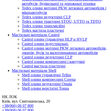
автобусів, будівельної та дорожньої техніки
Tedex оливи моторні PKW легкових автомобілів і
мікроавтобусів
Tedex оливи редукторні CLP
Tedex оливи тракторні STOU, UTTO та TDTO
Tedex оливи трансмісійні
Tedex мастила пластичні
Мастильні матеріали Castrol
Castrol оливи гідравлічні HLP и HVLP
Castrol оливи індустріальні.
Castrol оливи моторні PKW легкових автомобілів,
джипів, бусів та малотоннажних автомобілів
Castrol оливи редукторні CLP
Castrol оливи компресорні і вакуумні
Castrol мастила пластичні
Мастильні матеріали Shell
Shell оливи гідравлічні Tellus
Shell оливи компресорні Corena
Shell оливи редукторні Omala
Shell оливи верстатні Tonna
НК ЛОК
Київ, вул. Святошинська, 20
+38(066) 06 07 800
+38(068) 06 07 800