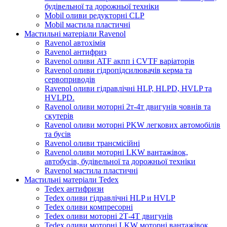
будівельної та дорожньої техніки
Mobil оливи редукторні CLP
Mobil мастила пластичні
Мастильні матеріали Ravenol
Ravenol автохімія
Ravenol антифриз
Ravenol оливи ATF акпп і CVTF варіаторів
Ravenol оливи гідропідсилювачів керма та
сервоприводів
Ravenol оливи гідравлічні HLP, HLPD, HVLP та
HVLPD.
Ravenol оливи моторні 2т-4т двигунів човнів та
скутерів
Ravenol оливи моторні PKW легкових автомобілів
та бусів
Ravenol оливи трансмісійні
Ravenol оливи моторні LKW вантажівок,
автобусів, будівельної та дорожньої техніки
Ravenol мастила пластичні
Мастильні матеріали Tedex
Tedex антифризи
Tedex оливи гідравлічні HLP и HVLP
Tedex оливи компресорні
Tedex оливи моторні 2Т-4Т двигунів
Tedex оливи моторні LKW моторні вантажівок,