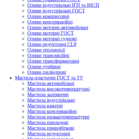
Оливи індустріальні ІГП та ІНСП
Оливи індустріальні ГОСТ
Оливи компресорні
Оливи консерваційні
Оливи моторні автомобільні
Оливи моторні ГОСТ
Оливи моторні суднові
Оливи редукторні CLP
Оливи теплоносії
Оливи трансмісійні
Оливи трансформаторні
Оливи турбінні
Оливи циліндрові
Мастила пластичні ГОСТ та ТУ
Мастила автомобільні
Мастила високотемпературні
Мастила залізничні
Мастила індустріальні
Мастила канатні
Мастила консерваційні
Мастила низькотемпературні
Мастила приладові
Мастила приробіткові
Мастила редукторні