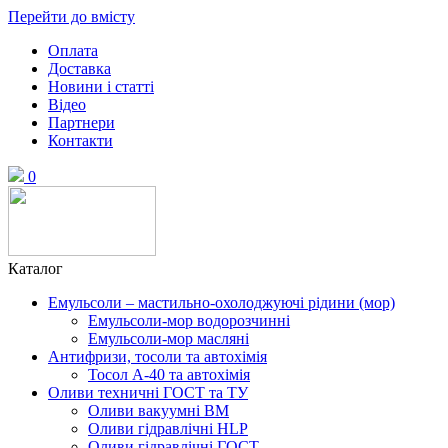
Перейти до вмісту
Оплата
Доставка
Новини і статті
Відео
Партнери
Контакти
0
Каталог
Емульсоли – мастильно-охолоджуючі рідини (мор)
Емульсоли-мор водорозчинні
Емульсоли-мор масляні
Антифризи, тосоли та автохімія
Тосол А-40 та автохімія
Оливи техничні ГОСТ та ТУ
Оливи вакуумні ВМ
Оливи гідравлічні HLP
Оливи гідравлічні ГОСТ