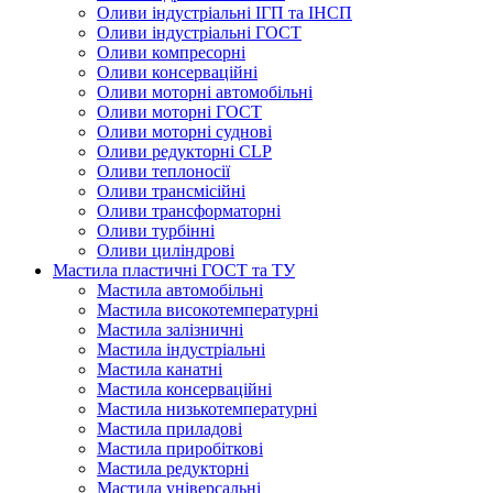
Оливи індустріальні ІГП та ІНСП
Оливи індустріальні ГОСТ
Оливи компресорні
Оливи консерваційні
Оливи моторні автомобільні
Оливи моторні ГОСТ
Оливи моторні суднові
Оливи редукторні CLP
Оливи теплоносії
Оливи трансмісійні
Оливи трансформаторні
Оливи турбінні
Оливи циліндрові
Мастила пластичні ГОСТ та ТУ
Мастила автомобільні
Мастила високотемпературні
Мастила залізничні
Мастила індустріальні
Мастила канатні
Мастила консерваційні
Мастила низькотемпературні
Мастила приладові
Мастила приробіткові
Мастила редукторні
Мастила універсальні