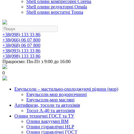
Shell оливи компресорні Corena
Shell оливи редукторні Omala
Shell оливи верстатні Tonna
+38(098) 133 33 86
+38(066) 06 07 800
+38(068) 06 07 800
+38(093) 133 33 86
+38(098) 133 33 86
Працюємо: Пн-Пт з 9:00 до 16:00
0
Емульсоли – мастильно-охолоджуючі рідини (мор)
Емульсоли-мор водорозчинні
Емульсоли-мор масляні
Антифризи, тосоли та автохімія
Тосол А-40 та автохімія
Оливи техничні ГОСТ та ТУ
Оливи вакуумні ВМ
Оливи гідравлічні HLP
Оливи гідравлічні ГОСТ