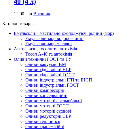
40 (4 л)
1 200
грн
В кошик
Каталог товарів
Емульсоли – мастильно-охолоджуючі рідини (мор)
Емульсоли-мор водорозчинні
Емульсоли-мор масляні
Антифризи, тосоли та автохімія
Тосол А-40 та автохімія
Оливи техничні ГОСТ та ТУ
Оливи вакуумні ВМ
Оливи гідравлічні HLP
Оливи гідравлічні ГОСТ
Оливи індустріальні ІГП та ІНСП
Оливи індустріальні ГОСТ
Оливи компресорні
Оливи консерваційні
Оливи моторні автомобільні
Оливи моторні ГОСТ
Оливи моторні суднові
Оливи редукторні CLP
Оливи теплоносії
Оливи трансмісійні