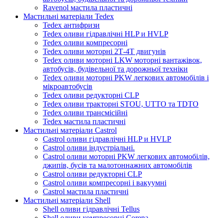
Ravenol мастила пластичні
Мастильні матеріали Tedex
Tedex антифризи
Tedex оливи гідравлічні HLP и HVLP
Tedex оливи компресорні
Tedex оливи моторні 2Т-4Т двигунів
Tedex оливи моторні LKW моторні вантажівок,
автобусів, будівельної та дорожньої техніки
Tedex оливи моторні PKW легкових автомобілів і
мікроавтобусів
Tedex оливи редукторні CLP
Tedex оливи тракторні STOU, UTTO та TDTO
Tedex оливи трансмісійні
Tedex мастила пластичні
Мастильні матеріали Castrol
Castrol оливи гідравлічні HLP и HVLP
Castrol оливи індустріальні.
Castrol оливи моторні PKW легкових автомобілів,
джипів, бусів та малотоннажних автомобілів
Castrol оливи редукторні CLP
Castrol оливи компресорні і вакуумні
Castrol мастила пластичні
Мастильні матеріали Shell
Shell оливи гідравлічні Tellus
Shell оливи компресорні Corena