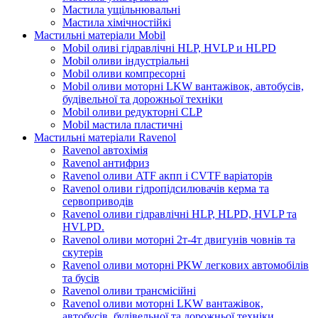
Мастила ущільнювальні
Мастила хімічностійкі
Мастильні матеріали Mobil
Mobil оливі гідравлічні HLP, HVLP и HLPD
Mobil оливи індустріальні
Mobil оливи компресорні
Mobil оливи моторні LKW вантажівок, автобусів,
будівельної та дорожньої техніки
Mobil оливи редукторні CLP
Mobil мастила пластичні
Мастильні матеріали Ravenol
Ravenol автохімія
Ravenol антифриз
Ravenol оливи ATF акпп і CVTF варіаторів
Ravenol оливи гідропідсилювачів керма та
сервоприводів
Ravenol оливи гідравлічні HLP, HLPD, HVLP та
HVLPD.
Ravenol оливи моторні 2т-4т двигунів човнів та
скутерів
Ravenol оливи моторні PKW легкових автомобілів
та бусів
Ravenol оливи трансмісійні
Ravenol оливи моторні LKW вантажівок,
автобусів, будівельної та дорожньої техніки