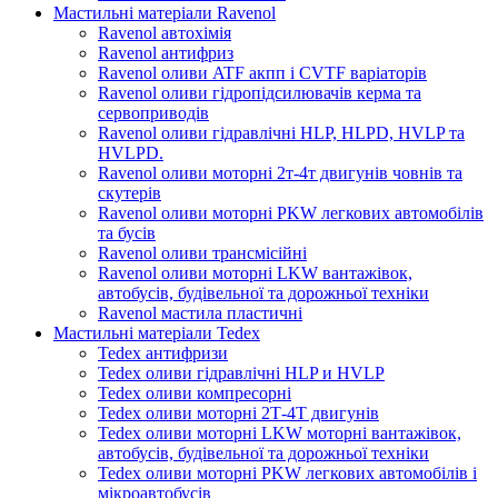
Мастильні матеріали Ravenol
Ravenol автохімія
Ravenol антифриз
Ravenol оливи ATF акпп і CVTF варіаторів
Ravenol оливи гідропідсилювачів керма та
сервоприводів
Ravenol оливи гідравлічні HLP, HLPD, HVLP та
HVLPD.
Ravenol оливи моторні 2т-4т двигунів човнів та
скутерів
Ravenol оливи моторні PKW легкових автомобілів
та бусів
Ravenol оливи трансмісійні
Ravenol оливи моторні LKW вантажівок,
автобусів, будівельної та дорожньої техніки
Ravenol мастила пластичні
Мастильні матеріали Tedex
Tedex антифризи
Tedex оливи гідравлічні HLP и HVLP
Tedex оливи компресорні
Tedex оливи моторні 2Т-4Т двигунів
Tedex оливи моторні LKW моторні вантажівок,
автобусів, будівельної та дорожньої техніки
Tedex оливи моторні PKW легкових автомобілів і
мікроавтобусів