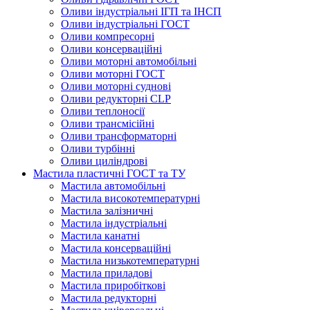
Оливи індустріальні ІГП та ІНСП
Оливи індустріальні ГОСТ
Оливи компресорні
Оливи консерваційні
Оливи моторні автомобільні
Оливи моторні ГОСТ
Оливи моторні суднові
Оливи редукторні CLP
Оливи теплоносії
Оливи трансмісійні
Оливи трансформаторні
Оливи турбінні
Оливи циліндрові
Мастила пластичні ГОСТ та ТУ
Мастила автомобільні
Мастила високотемпературні
Мастила залізничні
Мастила індустріальні
Мастила канатні
Мастила консерваційні
Мастила низькотемпературні
Мастила приладові
Мастила приробіткові
Мастила редукторні