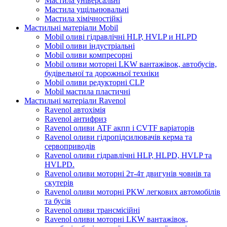
Мастила універсальні
Мастила ущільнювальні
Мастила хімічностійкі
Мастильні матеріали Mobil
Mobil оливі гідравлічні HLP, HVLP и HLPD
Mobil оливи індустріальні
Mobil оливи компресорні
Mobil оливи моторні LKW вантажівок, автобусів,
будівельної та дорожньої техніки
Mobil оливи редукторні CLP
Mobil мастила пластичні
Мастильні матеріали Ravenol
Ravenol автохімія
Ravenol антифриз
Ravenol оливи ATF акпп і CVTF варіаторів
Ravenol оливи гідропідсилювачів керма та
сервоприводів
Ravenol оливи гідравлічні HLP, HLPD, HVLP та
HVLPD.
Ravenol оливи моторні 2т-4т двигунів човнів та
скутерів
Ravenol оливи моторні PKW легкових автомобілів
та бусів
Ravenol оливи трансмісійні
Ravenol оливи моторні LKW вантажівок,