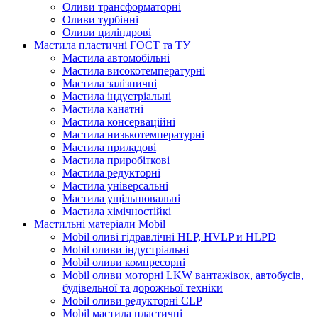
Оливи трансформаторні
Оливи турбінні
Оливи циліндрові
Мастила пластичні ГОСТ та ТУ
Мастила автомобільні
Мастила високотемпературні
Мастила залізничні
Мастила індустріальні
Мастила канатні
Мастила консерваційні
Мастила низькотемпературні
Мастила приладові
Мастила приробіткові
Мастила редукторні
Мастила універсальні
Мастила ущільнювальні
Мастила хімічностійкі
Мастильні матеріали Mobil
Mobil оливі гідравлічні HLP, HVLP и HLPD
Mobil оливи індустріальні
Mobil оливи компресорні
Mobil оливи моторні LKW вантажівок, автобусів,
будівельної та дорожньої техніки
Mobil оливи редукторні CLP
Mobil мастила пластичні