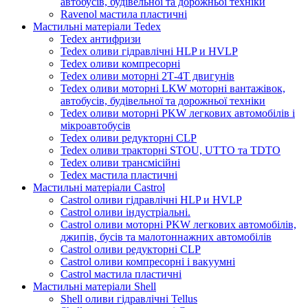
автобусів, будівельної та дорожньої техніки
Ravenol мастила пластичні
Мастильні матеріали Tedex
Tedex антифризи
Tedex оливи гідравлічні HLP и HVLP
Tedex оливи компресорні
Tedex оливи моторні 2Т-4Т двигунів
Tedex оливи моторні LKW моторні вантажівок,
автобусів, будівельної та дорожньої техніки
Tedex оливи моторні PKW легкових автомобілів і
мікроавтобусів
Tedex оливи редукторні CLP
Tedex оливи тракторні STOU, UTTO та TDTO
Tedex оливи трансмісійні
Tedex мастила пластичні
Мастильні матеріали Castrol
Castrol оливи гідравлічні HLP и HVLP
Castrol оливи індустріальні.
Castrol оливи моторні PKW легкових автомобілів,
джипів, бусів та малотоннажних автомобілів
Castrol оливи редукторні CLP
Castrol оливи компресорні і вакуумні
Castrol мастила пластичні
Мастильні матеріали Shell
Shell оливи гідравлічні Tellus