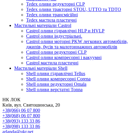
Tedex оливи редукторні CLP
Tedex оливи тракторні STOU, UTTO та TDTO
Tedex оливи трансмісійні
Tedex мастила пластичні
Мастильні матеріали Castrol
Castrol оливи гідравлічні HLP и HVLP
Castrol оливи індустріальні.
Castrol оливи моторні PKW легкових автомобілів,
джипів, бусів та малотоннажних автомобілів
Castrol оливи редукторні CLP
Castrol оливи компресорні і вакуумні
Castrol мастила пластичні
Мастильні матеріали Shell
Shell оливи гідравлічні Tellus
Shell оливи компресорні Corena
Shell оливи редукторні Omala
Shell оливи верстатні Tonna
НК ЛОК
Київ, вул. Святошинська, 20
+38(066) 06 07 800
+38(068) 06 07 800
+38(093) 133 33 86
+38(098) 133 33 86
arlanda@ukr.net