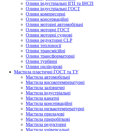
Оливи індустріальні ІГП та ІНСП
Оливи індустріальні ГОСТ
Оливи компресорні
Оливи консерваційні
Оливи моторні автомобільні
Оливи моторні ГОСТ
Оливи моторні суднові
Оливи редукторні CLP
Оливи теплоносії
Оливи трансмісійні
Оливи трансформаторні
Оливи турбінні
Оливи циліндрові
Мастила пластичні ГОСТ та ТУ
Мастила автомобільні
Мастила високотемпературні
Мастила залізничні
Мастила індустріальні
Мастила канатні
Мастила консерваційні
Мастила низькотемпературні
Мастила приладові
Мастила приробіткові
Мастила редукторні
Мастила універсальні