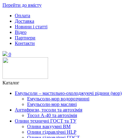
Перейти до вмісту
Оплата
Доставка
Новини і статті
Відео
Партнери
Контакти
0
Каталог
Емульсоли – мастильно-охолоджуючі рідини (мор)
Емульсоли-мор водорозчинні
Емульсоли-мор масляні
Антифризи, тосоли та автохімія
Тосол А-40 та автохімія
Оливи техничні ГОСТ та ТУ
Оливи вакуумні ВМ
Оливи гідравлічні HLP
Оливи гідравлічні ГОСТ