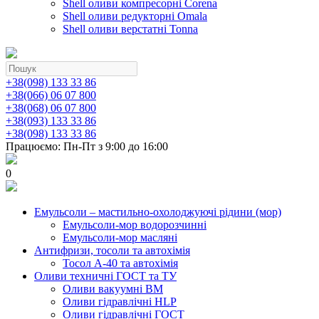
Shell оливи компресорні Corena
Shell оливи редукторні Omala
Shell оливи верстатні Tonna
+38(098) 133 33 86
+38(066) 06 07 800
+38(068) 06 07 800
+38(093) 133 33 86
+38(098) 133 33 86
Працюємо: Пн-Пт з 9:00 до 16:00
0
Емульсоли – мастильно-охолоджуючі рідини (мор)
Емульсоли-мор водорозчинні
Емульсоли-мор масляні
Антифризи, тосоли та автохімія
Тосол А-40 та автохімія
Оливи техничні ГОСТ та ТУ
Оливи вакуумні ВМ
Оливи гідравлічні HLP
Оливи гідравлічні ГОСТ