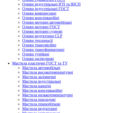
Оливи індустріальні ІГП та ІНСП
Оливи індустріальні ГОСТ
Оливи компресорні
Оливи консерваційні
Оливи моторні автомобільні
Оливи моторні ГОСТ
Оливи моторні суднові
Оливи редукторні CLP
Оливи теплоносії
Оливи трансмісійні
Оливи трансформаторні
Оливи турбінні
Оливи циліндрові
Мастила пластичні ГОСТ та ТУ
Мастила автомобільні
Мастила високотемпературні
Мастила залізничні
Мастила індустріальні
Мастила канатні
Мастила консерваційні
Мастила низькотемпературні
Мастила приладові
Мастила приробіткові
Мастила редукторні