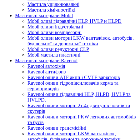
Мастила ущільнювальні
Мастила хімічностійкі
Мастильні матеріали Mobil
Mobil оливі гідравлічні HLP, HVLP и HLPD
Mobil оливи індустріальні
Mobil оливи компресорні
Mobil оливи моторні LKW вантажівок, автобусів,
будівельної та дорожньої техніки
Mobil оливи редукторні CLP
Mobil мастила пластичні
Мастильні матеріали Ravenol
Ravenol автохімія
Ravenol антифриз
Ravenol оливи ATF акпп і CVTF варіаторів
Ravenol оливи гідропідсилювачів керма та
сервоприводів
Ravenol оливи гідравлічні HLP, HLPD, HVLP та
HVLPD.
Ravenol оливи моторні 2т-4т двигунів човнів та
скутерів
Ravenol оливи моторні PKW легкових автомобілів
та бусів
Ravenol оливи трансмісійні
Ravenol оливи моторні LKW вантажівок,
автобусів, будівельної та дорожньої техніки