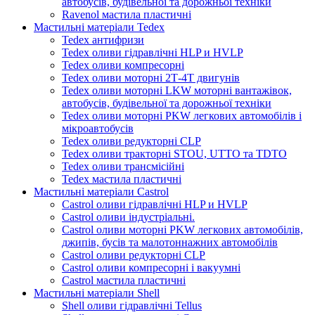
автобусів, будівельної та дорожньої техніки
Ravenol мастила пластичні
Мастильні матеріали Tedex
Tedex антифризи
Tedex оливи гідравлічні HLP и HVLP
Tedex оливи компресорні
Tedex оливи моторні 2Т-4Т двигунів
Tedex оливи моторні LKW моторні вантажівок,
автобусів, будівельної та дорожньої техніки
Tedex оливи моторні PKW легкових автомобілів і
мікроавтобусів
Tedex оливи редукторні CLP
Tedex оливи тракторні STOU, UTTO та TDTO
Tedex оливи трансмісійні
Tedex мастила пластичні
Мастильні матеріали Castrol
Castrol оливи гідравлічні HLP и HVLP
Castrol оливи індустріальні.
Castrol оливи моторні PKW легкових автомобілів,
джипів, бусів та малотоннажних автомобілів
Castrol оливи редукторні CLP
Castrol оливи компресорні і вакуумні
Castrol мастила пластичні
Мастильні матеріали Shell
Shell оливи гідравлічні Tellus