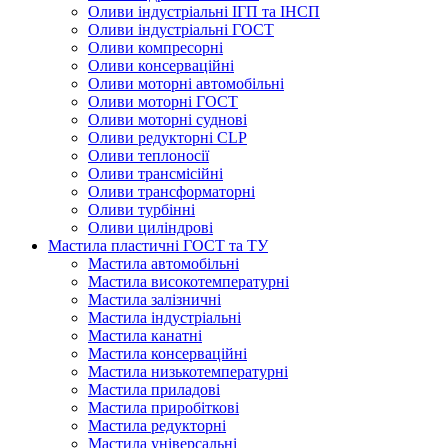
Оливи індустріальні ІГП та ІНСП
Оливи індустріальні ГОСТ
Оливи компресорні
Оливи консерваційні
Оливи моторні автомобільні
Оливи моторні ГОСТ
Оливи моторні суднові
Оливи редукторні CLP
Оливи теплоносії
Оливи трансмісійні
Оливи трансформаторні
Оливи турбінні
Оливи циліндрові
Мастила пластичні ГОСТ та ТУ
Мастила автомобільні
Мастила високотемпературні
Мастила залізничні
Мастила індустріальні
Мастила канатні
Мастила консерваційні
Мастила низькотемпературні
Мастила приладові
Мастила приробіткові
Мастила редукторні
Мастила універсальні