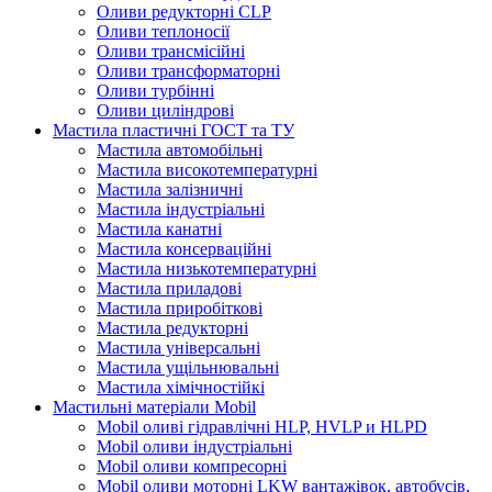
Оливи редукторні CLP
Оливи теплоносії
Оливи трансмісійні
Оливи трансформаторні
Оливи турбінні
Оливи циліндрові
Мастила пластичні ГОСТ та ТУ
Мастила автомобільні
Мастила високотемпературні
Мастила залізничні
Мастила індустріальні
Мастила канатні
Мастила консерваційні
Мастила низькотемпературні
Мастила приладові
Мастила приробіткові
Мастила редукторні
Мастила універсальні
Мастила ущільнювальні
Мастила хімічностійкі
Мастильні матеріали Mobil
Mobil оливі гідравлічні HLP, HVLP и HLPD
Mobil оливи індустріальні
Mobil оливи компресорні
Mobil оливи моторні LKW вантажівок, автобусів,