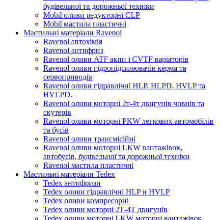
будівельної та дорожньої техніки
Mobil оливи редукторні CLP
Mobil мастила пластичні
Мастильні матеріали Ravenol
Ravenol автохімія
Ravenol антифриз
Ravenol оливи ATF акпп і CVTF варіаторів
Ravenol оливи гідропідсилювачів керма та
сервоприводів
Ravenol оливи гідравлічні HLP, HLPD, HVLP та
HVLPD.
Ravenol оливи моторні 2т-4т двигунів човнів та
скутерів
Ravenol оливи моторні PKW легкових автомобілів
та бусів
Ravenol оливи трансмісійні
Ravenol оливи моторні LKW вантажівок,
автобусів, будівельної та дорожньої техніки
Ravenol мастила пластичні
Мастильні матеріали Tedex
Tedex антифризи
Tedex оливи гідравлічні HLP и HVLP
Tedex оливи компресорні
Tedex оливи моторні 2Т-4Т двигунів
Tedex оливи моторні LKW моторні вантажівок,