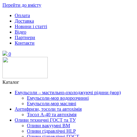
Перейти до вмісту
Оплата
Доставка
Новини і статті
Відео
Партнери
Контакти
0
Каталог
Емульсоли – мастильно-охолоджуючі рідини (мор)
Емульсоли-мор водорозчинні
Емульсоли-мор масляні
Антифризи, тосоли та автохімія
Тосол А-40 та автохімія
Оливи техничні ГОСТ та ТУ
Оливи вакуумні ВМ
Оливи гідравлічні HLP
Оливи гідравлічні ГОСТ