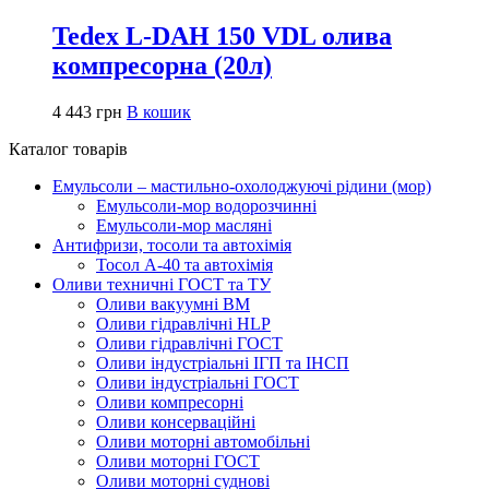
Tedex L-DAH 150 VDL олива
компресорна (20л)
4 443
грн
В кошик
Каталог товарів
Емульсоли – мастильно-охолоджуючі рідини (мор)
Емульсоли-мор водорозчинні
Емульсоли-мор масляні
Антифризи, тосоли та автохімія
Тосол А-40 та автохімія
Оливи техничні ГОСТ та ТУ
Оливи вакуумні ВМ
Оливи гідравлічні HLP
Оливи гідравлічні ГОСТ
Оливи індустріальні ІГП та ІНСП
Оливи індустріальні ГОСТ
Оливи компресорні
Оливи консерваційні
Оливи моторні автомобільні
Оливи моторні ГОСТ
Оливи моторні суднові