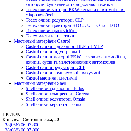
автобусів, будівельної та дорожньої техніки
Tedex оливи моторні PKW легкових автомобілів і
мікроавтобусів
Tedex оливи редукторні CLP
Tedex оливи тракторні STOU, UTTO та TDTO
Tedex оливи трансмісійні
Tedex мастила пластичні
Мастильні матеріали Castrol
Castrol оливи гідравлічні HLP и HVLP
Castrol оливи індустріальні.
Castrol оливи моторні PKW легкових автомобілів,
джипів, бусів та малотоннажних автомобілів
Castrol оливи редукторні CLP
Castrol оливи компресорні і вакуумні
Castrol мастила пластичні
Мастильні матеріали Shell
Shell оливи гідравлічні Tellus
Shell оливи компресорні Corena
Shell оливи редукторні Omala
Shell оливи верстатні Tonna
НК ЛОК
Київ, вул. Святошинська, 20
+38(066) 06 07 800
+38(068) 06 07 800