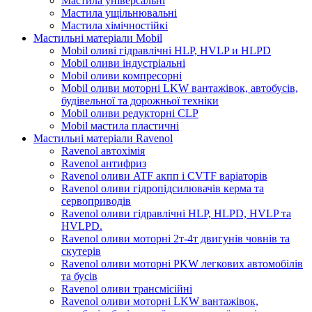
Мастила універсальні
Мастила ущільнювальні
Мастила хімічностійкі
Мастильні матеріали Mobil
Mobil оливі гідравлічні HLP, HVLP и HLPD
Mobil оливи індустріальні
Mobil оливи компресорні
Mobil оливи моторні LKW вантажівок, автобусів,
будівельної та дорожньої техніки
Mobil оливи редукторні CLP
Mobil мастила пластичні
Мастильні матеріали Ravenol
Ravenol автохімія
Ravenol антифриз
Ravenol оливи ATF акпп і CVTF варіаторів
Ravenol оливи гідропідсилювачів керма та
сервоприводів
Ravenol оливи гідравлічні HLP, HLPD, HVLP та
HVLPD.
Ravenol оливи моторні 2т-4т двигунів човнів та
скутерів
Ravenol оливи моторні PKW легкових автомобілів
та бусів
Ravenol оливи трансмісійні
Ravenol оливи моторні LKW вантажівок,