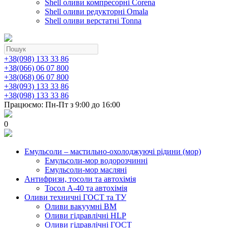
Shell оливи компресорні Corena
Shell оливи редукторні Omala
Shell оливи верстатні Tonna
+38(098) 133 33 86
+38(066) 06 07 800
+38(068) 06 07 800
+38(093) 133 33 86
+38(098) 133 33 86
Працюємо: Пн-Пт з 9:00 до 16:00
0
Емульсоли – мастильно-охолоджуючі рідини (мор)
Емульсоли-мор водорозчинні
Емульсоли-мор масляні
Антифризи, тосоли та автохімія
Тосол А-40 та автохімія
Оливи техничні ГОСТ та ТУ
Оливи вакуумні ВМ
Оливи гідравлічні HLP
Оливи гідравлічні ГОСТ