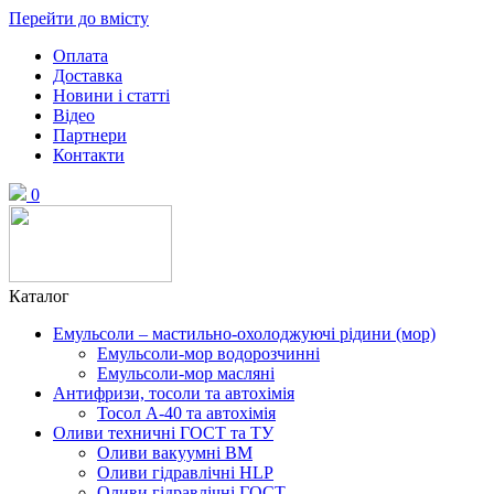
Перейти до вмісту
Оплата
Доставка
Новини і статті
Відео
Партнери
Контакти
0
Каталог
Емульсоли – мастильно-охолоджуючі рідини (мор)
Емульсоли-мор водорозчинні
Емульсоли-мор масляні
Антифризи, тосоли та автохімія
Тосол А-40 та автохімія
Оливи техничні ГОСТ та ТУ
Оливи вакуумні ВМ
Оливи гідравлічні HLP
Оливи гідравлічні ГОСТ