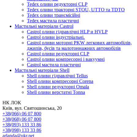
Tedex оливи редукторні CLP
Tedex оливи тракторні STOU, UTTO та TDTO
Tedex оливи трансмісійні
Tedex мастила пластичні
Мастильні матеріали Castrol
Castrol оливи гідравлічні HLP и HVLP
Castrol оливи індустріальні.
Castrol оливи моторні PKW легкових автомобілів,
джипів, бусів та малотоннажних автомобілів
Castrol оливи редукторні CLP
Castrol оливи компресорні і вакуумні
Castrol мастила пластичні
Мастильні матеріали Shell
Shell оливи гідравлічні Tellus
Shell оливи компресорні Corena
Shell оливи редукторні Omala
Shell оливи верстатні Tonna
НК ЛОК
Київ, вул. Святошинська, 20
+38(066) 06 07 800
+38(068) 06 07 800
+38(093) 133 33 86
+38(098) 133 33 86
arlanda@ukr.net