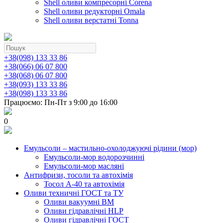
Shell оливи компресорні Corena
Shell оливи редукторні Omala
Shell оливи верстатні Tonna
+38(098) 133 33 86
+38(066) 06 07 800
+38(068) 06 07 800
+38(093) 133 33 86
+38(098) 133 33 86
Працюємо: Пн-Пт з 9:00 до 16:00
0
Емульсоли – мастильно-охолоджуючі рідини (мор)
Емульсоли-мор водорозчинні
Емульсоли-мор масляні
Антифризи, тосоли та автохімія
Тосол А-40 та автохімія
Оливи техничні ГОСТ та ТУ
Оливи вакуумні ВМ
Оливи гідравлічні HLP
Оливи гідравлічні ГОСТ