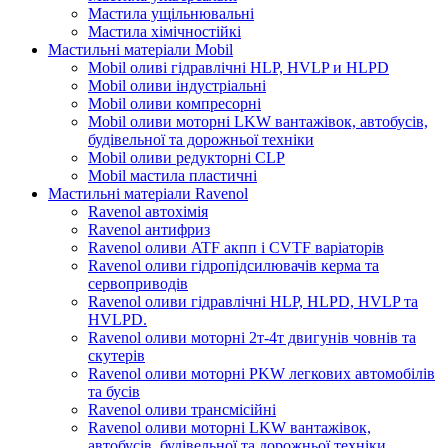
Мастила ущільнювальні
Мастила хімічностійкі
Мастильні матеріали Mobil
Mobil оливі гідравлічні HLP, HVLP и HLPD
Mobil оливи індустріальні
Mobil оливи компресорні
Mobil оливи моторні LKW вантажівок, автобусів,
будівельної та дорожньої техніки
Mobil оливи редукторні CLP
Mobil мастила пластичні
Мастильні матеріали Ravenol
Ravenol автохімія
Ravenol антифриз
Ravenol оливи ATF акпп і CVTF варіаторів
Ravenol оливи гідропідсилювачів керма та
сервоприводів
Ravenol оливи гідравлічні HLP, HLPD, HVLP та
HVLPD.
Ravenol оливи моторні 2т-4т двигунів човнів та
скутерів
Ravenol оливи моторні PKW легкових автомобілів
та бусів
Ravenol оливи трансмісійні
Ravenol оливи моторні LKW вантажівок,
автобусів, будівельної та дорожньої техніки