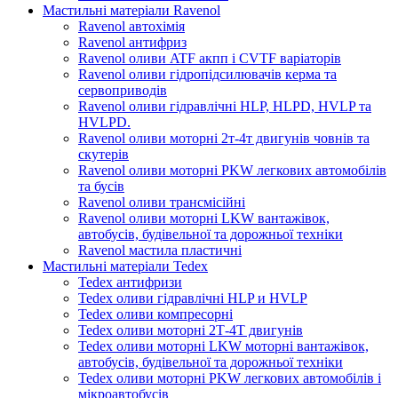
Мастильні матеріали Ravenol
Ravenol автохімія
Ravenol антифриз
Ravenol оливи ATF акпп і CVTF варіаторів
Ravenol оливи гідропідсилювачів керма та
сервоприводів
Ravenol оливи гідравлічні HLP, HLPD, HVLP та
HVLPD.
Ravenol оливи моторні 2т-4т двигунів човнів та
скутерів
Ravenol оливи моторні PKW легкових автомобілів
та бусів
Ravenol оливи трансмісійні
Ravenol оливи моторні LKW вантажівок,
автобусів, будівельної та дорожньої техніки
Ravenol мастила пластичні
Мастильні матеріали Tedex
Tedex антифризи
Tedex оливи гідравлічні HLP и HVLP
Tedex оливи компресорні
Tedex оливи моторні 2Т-4Т двигунів
Tedex оливи моторні LKW моторні вантажівок,
автобусів, будівельної та дорожньої техніки
Tedex оливи моторні PKW легкових автомобілів і
мікроавтобусів