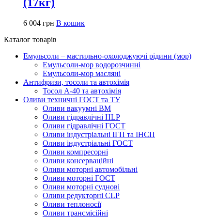
(17кг)
6 004
грн
В кошик
Каталог товарів
Емульсоли – мастильно-охолоджуючі рідини (мор)
Емульсоли-мор водорозчинні
Емульсоли-мор масляні
Антифризи, тосоли та автохімія
Тосол А-40 та автохімія
Оливи техничні ГОСТ та ТУ
Оливи вакуумні ВМ
Оливи гідравлічні HLP
Оливи гідравлічні ГОСТ
Оливи індустріальні ІГП та ІНСП
Оливи індустріальні ГОСТ
Оливи компресорні
Оливи консерваційні
Оливи моторні автомобільні
Оливи моторні ГОСТ
Оливи моторні суднові
Оливи редукторні CLP
Оливи теплоносії
Оливи трансмісійні