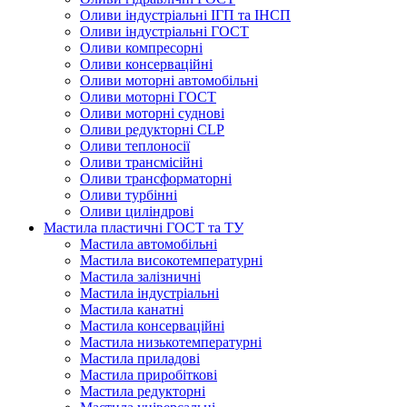
Оливи індустріальні ІГП та ІНСП
Оливи індустріальні ГОСТ
Оливи компресорні
Оливи консерваційні
Оливи моторні автомобільні
Оливи моторні ГОСТ
Оливи моторні суднові
Оливи редукторні CLP
Оливи теплоносії
Оливи трансмісійні
Оливи трансформаторні
Оливи турбінні
Оливи циліндрові
Мастила пластичні ГОСТ та ТУ
Мастила автомобільні
Мастила високотемпературні
Мастила залізничні
Мастила індустріальні
Мастила канатні
Мастила консерваційні
Мастила низькотемпературні
Мастила приладові
Мастила приробіткові
Мастила редукторні