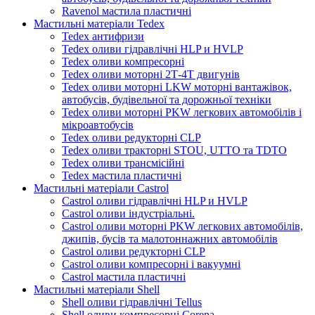
Ravenol мастила пластичні
Мастильні матеріали Tedex
Tedex антифризи
Tedex оливи гідравлічні HLP и HVLP
Tedex оливи компресорні
Tedex оливи моторні 2Т-4Т двигунів
Tedex оливи моторні LKW моторні вантажівок,
автобусів, будівельної та дорожньої техніки
Tedex оливи моторні PKW легкових автомобілів і
мікроавтобусів
Tedex оливи редукторні CLP
Tedex оливи тракторні STOU, UTTO та TDTO
Tedex оливи трансмісійні
Tedex мастила пластичні
Мастильні матеріали Castrol
Castrol оливи гідравлічні HLP и HVLP
Castrol оливи індустріальні.
Castrol оливи моторні PKW легкових автомобілів,
джипів, бусів та малотоннажних автомобілів
Castrol оливи редукторні CLP
Castrol оливи компресорні і вакуумні
Castrol мастила пластичні
Мастильні матеріали Shell
Shell оливи гідравлічні Tellus
Shell оливи компресорні Corena