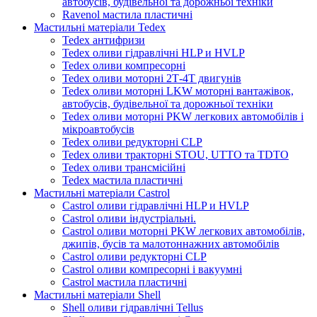
автобусів, будівельної та дорожньої техніки
Ravenol мастила пластичні
Мастильні матеріали Tedex
Tedex антифризи
Tedex оливи гідравлічні HLP и HVLP
Tedex оливи компресорні
Tedex оливи моторні 2Т-4Т двигунів
Tedex оливи моторні LKW моторні вантажівок,
автобусів, будівельної та дорожньої техніки
Tedex оливи моторні PKW легкових автомобілів і
мікроавтобусів
Tedex оливи редукторні CLP
Tedex оливи тракторні STOU, UTTO та TDTO
Tedex оливи трансмісійні
Tedex мастила пластичні
Мастильні матеріали Castrol
Castrol оливи гідравлічні HLP и HVLP
Castrol оливи індустріальні.
Castrol оливи моторні PKW легкових автомобілів,
джипів, бусів та малотоннажних автомобілів
Castrol оливи редукторні CLP
Castrol оливи компресорні і вакуумні
Castrol мастила пластичні
Мастильні матеріали Shell
Shell оливи гідравлічні Tellus