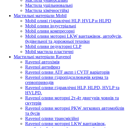
Мастила універсальні
Мастила ущільнювальні
Мастила хімічностійкі
Мастильні матеріали Mobil
Mobil оливі гідравлічні HLP, HVLP и HLPD
Mobil оливи індустріальні
Mobil оливи компресорні
Mobil оливи моторні LKW вантажівок, автобусів,
будівельної та дорожньої техніки
Mobil оливи редукторні CLP
Mobil мастила пластичні
Мастильні матеріали Ravenol
Ravenol автохімія
Ravenol антифриз
Ravenol оливи ATF акпп і CVTF варіаторів
Ravenol оливи гідропідсилювачів керма та
сервоприводів
Ravenol оливи гідравлічні HLP, HLPD, HVLP та
HVLPD.
Ravenol оливи моторні 2т-4т двигунів човнів та
скутерів
Ravenol оливи моторні PKW легкових автомобілів
та бусів
Ravenol оливи трансмісійні
Ravenol оливи моторні LKW вантажівок,