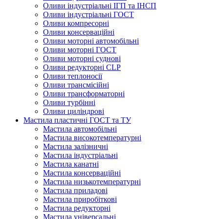
Оливи індустріальні ІГП та ІНСП
Оливи індустріальні ГОСТ
Оливи компресорні
Оливи консерваційні
Оливи моторні автомобільні
Оливи моторні ГОСТ
Оливи моторні суднові
Оливи редукторні CLP
Оливи теплоносії
Оливи трансмісійні
Оливи трансформаторні
Оливи турбінні
Оливи циліндрові
Мастила пластичні ГОСТ та ТУ
Мастила автомобільні
Мастила високотемпературні
Мастила залізничні
Мастила індустріальні
Мастила канатні
Мастила консерваційні
Мастила низькотемпературні
Мастила приладові
Мастила приробіткові
Мастила редукторні
Мастила універсальні