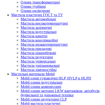
Оливи трансформаторні
Оливи турбінні
Оливи циліндрові
Мастила пластичні ГОСТ та ТУ
Мастила автомобільні
Мастила високотемпературні
Мастила залізничні
Мастила індустріальні
Мастила канатні
Мастила консерваційні
Мастила низькотемпературні
Мастила приладові
Мастила приробіткові
Мастила редукторні
Мастила універсальні
Мастила ущільнювальні
Мастила хімічностійкі
Мастильні матеріали Mobil
Mobil оливі гідравлічні HLP, HVLP и HLPD
Mobil оливи індустріальні
Mobil оливи компресорні
Mobil оливи моторні LKW вантажівок, автобусів,
будівельної та дорожньої техніки
Mobil оливи редукторні CLP
Mobil мастила пластичні